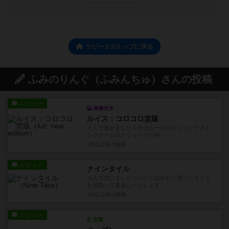
ラピードのトップに戻る
ふみのりんぐ（ふみんちゅ）さんの投稿
レビュー
画像付き
ルイス：コロコロ堂版
４人で遊びました５色のカードのトリックテイキ
ングゲーム白がジョーカー的...
3年以上前
の投稿
レビュー
ナインタイル
４人で遊びましたカードに描かれた通りにタイル
を移動して裏返したりします...
3年以上前
の投稿
レビュー
充実