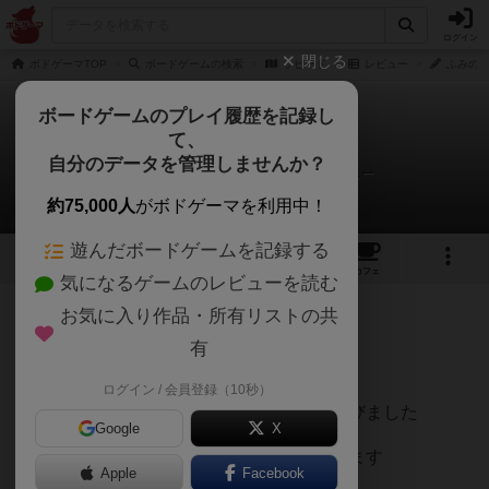
ログイン
閉じる
ボドゲーマTOP
ボードゲームの検索
ラピード
レビュー
ふみのり
ボードゲームのプレイ履歴を記録し
て、
ラピード
自分のデータを管理しませんか？
ふみのりんぐ（ふみんちゅ）さんのレビュー
約75,000人
がボドゲーマを利用中！
遊んだボードゲームを記録する
1
1
4
トップ
画像
動画
レビュー
カフェ
気になるゲームのレビューを読む
お気に入り作品・所有リストの共
222名
0名
0
3年以上前
有
ログイン / 会員登録（10秒）
最後はお店のオススメのダイスゲームで遊びました
Google
X
サイコロを振り、１の位と１０の位を決めます
Apple
Facebook