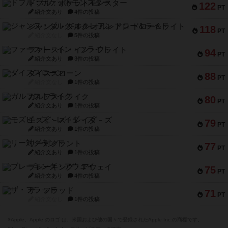
ドブル：ポケットモンスター
122
PT
紹介文あり
4件の投稿
ジャンヌ・ダルク-オルレアン ドロー＆ライト
118
PT
紹介文なし
5件の投稿
ファースト・イン・フライト
94
PT
紹介文あり
3件の投稿
ダイススローン
88
PT
紹介文なし
1件の投稿
ガルフストライク
80
PT
紹介文あり
1件の投稿
モズビ－ズ・レイダ－ズ
79
PT
紹介文あり
1件の投稿
リー対グラント
77
PT
紹介文あり
1件の投稿
ブレーキング・アウェイ
75
PT
紹介文あり
4件の投稿
ザ・フラッド
71
PT
紹介文なし
1件の投稿
※Apple、Apple のロゴ は、米国および他の国々で登録されたApple Inc.の商標です。