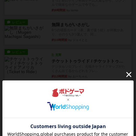
ずっと前のドイツ年間ゲーム大賞ながら、シンプ
ルで簡単な小ゲームで今でも...
約8時間前
by tamio
レビュー
無限まちがいさがし
6つの場面カード（表、裏で違う絵）が何枚かあ
り、そのうち3つ選んで、同...
約10時間前
by ジェイとと
レビュー
充実
チケットトゥライド / チケットトゥライドアメリカ
デジタルソロプレイ。元祖チケライ？マップがた
くさん出てるからどれをプレ...
約12時間前
by おーちゃん
レビュー
画像付き
充実
ホットストリーク
星7軽〜中量級を中心にプレイするゲーマーの感想
です。ボードゲーム会にて...
約18時間前
by おとん
レビュー
ガルフストライク
1983年にVictory Gamesが出版した『Gulf Strik...