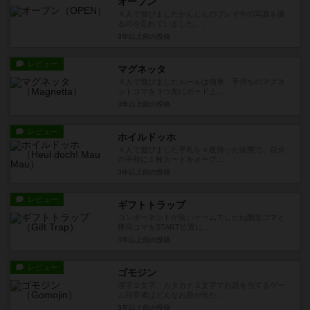
オープン
４人で遊びましたかんじんのプレイ中の写真を撮
るのを忘れていました。。。...
3年以上前
の投稿
レビュー
マグネッタ
４人で遊びましたルールは簡単、手持ちのマグネ
ットコマを３つ先にボード上...
3年以上前
の投稿
レビュー
ホイルドッホ
４人で遊びました手札を４枚持った状態で、自分
の手前に１枚カードをオープ...
3年以上前
の投稿
レビュー
ギフトトラップ
コンポーネントが良いゲームでしたね贈呈コマと
獲得コマをSTART位置に...
3年以上前
の投稿
レビュー
ゴモジン
漢字２文字、カタカナ３文字でお題を当てるゲー
ム回答者はどんなお題が出た...
3年以上前
の投稿