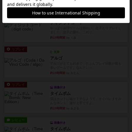
約19時間前
by Chaco
リプレイ
画像付き
ディジットコード
やっぱり論理ゲームは面白い。息子とリプレイし
ました。息子の勝ち。これリ...
約19時間前
by くみ
リプレイ
充実
アルゴ
アルゴがとても好きで、たぶんプレイ回数が最も
多いゲームです。なんといっ...
約19時間前
by おとん
リプレイ
画像付き
タイムボム
僕はホントに嘘が下手なようで、すぐバレますみ
んなホント、嘘が上手ですよ...
約19時間前
by あまる
レビュー
画像付き
タイムボム