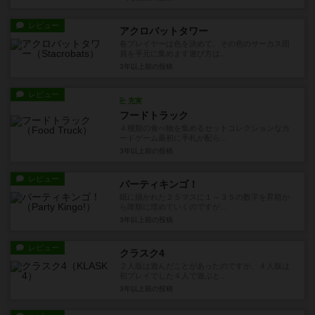
レビュー
アクロバットタワー
各プレイヤーは色を決めて、その色のサーカス団
員を手元に集めます遊び方は...
3年以上前
の投稿
レビュー
充実
フードトラック
４種類の食べ物を集めるセットコレクションなカ
ードゲーム最初に手札が配ら...
3年以上前
の投稿
レビュー
パーティキンゴ！
紙に描かれた２５マスに１～３５の数字を昇順か
ら降順に埋めていくのですが...
3年以上前
の投稿
レビュー
クラスク4
２人版は遊んだことがあったのですが、４人版は
初プレイでした４人で遊ぶと...
3年以上前
の投稿