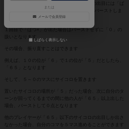
振り直すことができるのですが、サイコロの出目には「ば
または
つ×」が描いてあるマス目もあって、出るとバーストしま
メールで会員登録
す
１回目で「ばつ×」が出た場合はバーストせずに「０」の
扱いとなります
しばらく表示しない
その場合、振り直すことはできます
例えば、１０の位が「６」で１の位が「５」だとしたら、
「６５」となります
そして、５～０のマスにサイコロを置きます
置いたサイコロの場所が「５」だった場合、次に自分のタ
ーンが回ってくるまでの間に他の人が「６５」以上出した
場合、バーストして０点となります
他のプレイヤーが「６５」以下のサイコロの出目しか出さ
なかった場合、自分のコマを５マス進めることができます