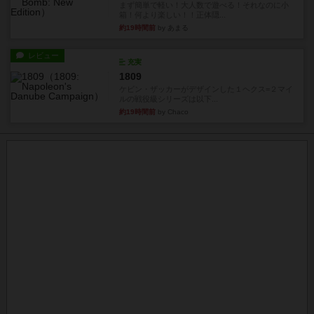
まず簡単で軽い！大人数で遊べる！それなのに小
箱！何より楽しい！！正体隠...
約19時間前
by あまる
レビュー
充実
1809
ケビン・ザッカーがデザインした１ヘクス=２マイ
ルの戦役級シリーズは以下...
約19時間前
by Chaco