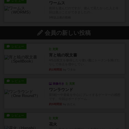
レビュー
ワームス
前回も遊んだのですが、遊んで見たかった人と今
回は遊ぶことができましたの...
3年以上前
の投稿
会員の新しい投稿
レビュー
充実
宵と暁の呪文書
4/5点呪文を修得したり使い魔にトークンを捧げた
りして得点を増やしてい...
約1時間前
by ワタル
レビュー
画像付き
充実
ワンラウンド
星5軽〜中量級を中心にプレイするゲーマーの感想
です。今回はボードゲーム...
約5時間前
by おとん
レビュー
充実
花火