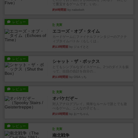
て重宝するゲームです。いわ...
約9時間前
by nabekoh
レビュー
充実
エコーズ・オブ・タイム
カードゲームにファイナルファンタジーのアクテ
ィブタイムバトル（もしくは...
約13時間前
by ジェイとと
レビュー
シャット・ザ・ボックス
とてもシンプルなダイスゲーム。2つのダイスを振
って、出目の合計を自分の...
約13時間前
by OSAっち
レビュー
充実
オバケだぞ～
対人アナログプレイ。簡単なルールで誰とでも遊
べるゲーム。こんなの子ども...
約15時間前
by おーちゃん
レビュー
充実
南北戦争