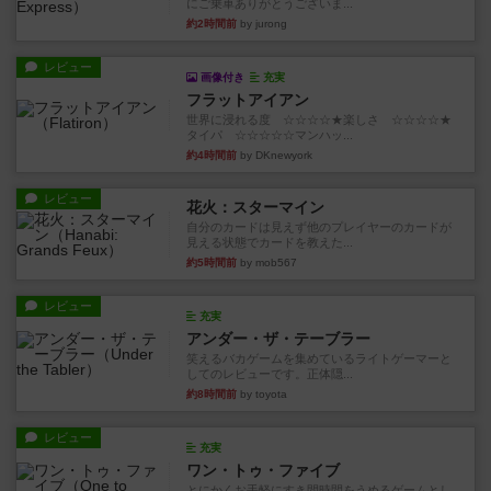
にご乗車ありがとうございま...
約2時間前
by jurong
レビュー
画像付き
充実
フラットアイアン
世界に浸れる度 ☆☆☆☆★楽しさ ☆☆☆☆★
タイパ ☆☆☆☆☆マンハッ...
約4時間前
by DKnewyork
レビュー
花火：スターマイン
自分のカードは見えず他のプレイヤーのカードが
見える状態でカードを教えた...
約5時間前
by mob567
レビュー
充実
アンダー・ザ・テーブラー
笑えるバカゲームを集めているライトゲーマーと
してのレビューです。正体隠...
約8時間前
by toyota
レビュー
充実
ワン・トゥ・ファイブ
とにかくお手軽にすき間時間をうめるゲームとし