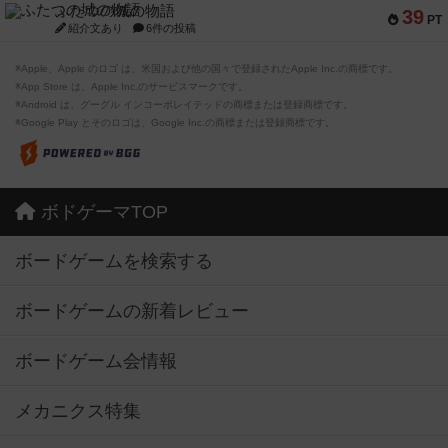
ふたつの城の物語
39
PT
紹介文あり
6件の投稿
※Apple、Apple のロゴ は、米国および他の国々で登録されたApple Inc.の商標です。
※App Store は、Apple Inc.のサービスマークです。
※Android は、グーグル インコーポレイテッドの商標または登録商標です。
※Google Play とそのロゴは、Google Inc.の商標または登録商標です。
ボドゲーマTOP
ボードゲームを検索する
ボードゲームの新着レビュー
ボードゲーム会情報
メカニクス特集