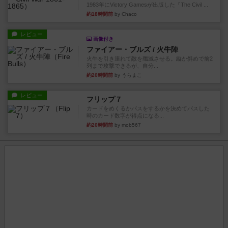
1983年にVictory Gamesが出版した『The Civil ...
約18時間前
by Chaco
レビュー
画像付き
ファイアー・ブルズ / 火牛陣
火牛を引き連れて敵を殲滅させる。縦か斜めで前2
列まで攻撃できるが、自分...
約20時間前
by うらまこ
レビュー
フリップ７
カードをめくるかパスをするかを決めてパスした
時のカード数字が得点になる...
約20時間前
by mob567