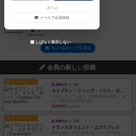
または
メールで会員登録
2
1
しばらく表示しない
モレールのトップに戻る
会員の新しい投稿
ルール/インスト
画像付き
充実
キャプテン・フリップ：イスラ・ボンバ
イスラ・ボンバを探しに出航!潜水艦を装備し、あ
なたの乗組員を監獄から解...
約2時間前
by jurong
ルール/インスト
画像付き
充実
トランスオリエント・エクスプレス
乗客の皆様、トランスオリエント・エクスプレス