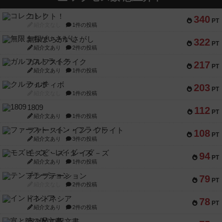
コレクト！
340
PT
紹介文なし
1件の投稿
無限まちがいさがし
322
PT
紹介文あり
2件の投稿
ガルフストライク
217
PT
紹介文あり
1件の投稿
クルティボ
203
PT
紹介文なし
1件の投稿
1809
112
PT
紹介文あり
1件の投稿
ファースト・イン・フライト
108
PT
紹介文あり
3件の投稿
モズビ－ズ・レイダ－ズ
94
PT
紹介文あり
1件の投稿
テンプテーション
79
PT
紹介文なし
2件の投稿
インドネシア
78
PT
紹介文あり
2件の投稿
宵と暁の呪文書