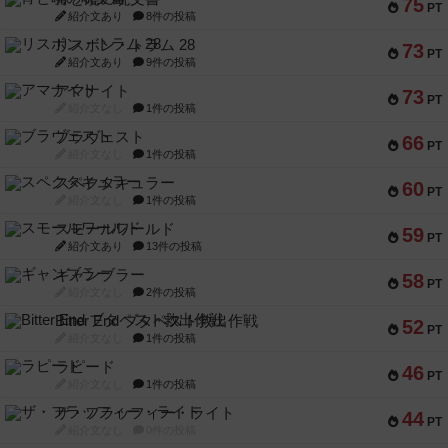
75
PT
紹介文あり
8件の投稿
リスボン・トラム 28
73
PT
紹介文あり
9件の投稿
アマナイト
73
PT
紹介文なし
1件の投稿
ブラヴェスト
66
PT
紹介文なし
1件の投稿
スペクタキュラー
60
PT
紹介文なし
1件の投稿
スモールワールド
59
PT
紹介文あり
13件の投稿
ギャンブラー
58
PT
紹介文なし
2件の投稿
Bitter End ブタペスト救出作戦
52
PT
紹介文なし
1件の投稿
ラピード
46
PT
紹介文なし
1件の投稿
ザ・フラッフィー・ライト
44
PT
紹介文なし
0件の投稿