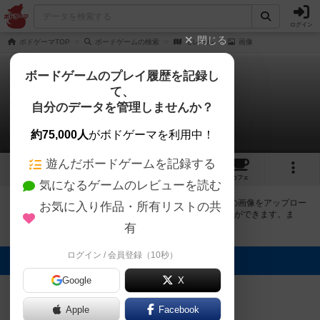
ログイン
閉じる
ボドゲーマTOP
ボードゲームの検索
モレール
画像
ボードゲームのプレイ履歴を記録し
て、
モレール
自分のデータを管理しませんか？
2件の画像
約75,000人
がボドゲーマを利用中！
遊んだボードゲームを記録する
2
7
24
トップ
画像
動画
レビュー
カフェ
気になるゲームのレビューを読む
ボドゲーマにログインすると、
「モレール（Moreru）」
の画像をアップロー
お気に入り作品・所有リストの共
ド出来たり、他のユーザーの投稿画像に評価を付けることができます。ま
た、トップ6の画像は様々なページで表示されます。
有
ログイン / 会員登録（10秒）
トップに表示される画像
Google
GUDAGUDASA
X
MA
ちゃんこ
Apple
Facebook