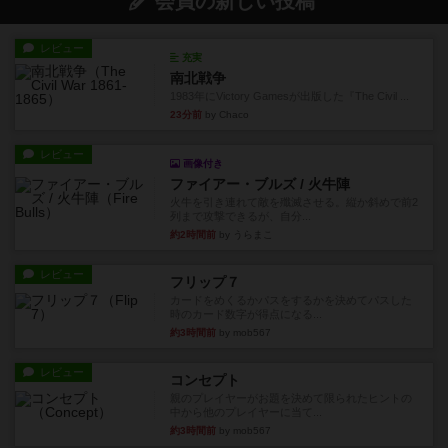
会員の新しい投稿
レビュー
充実
南北戦争
1983年にVictory Gamesが出版した『The Civil ...
23分前
by Chaco
レビュー
画像付き
ファイアー・ブルズ / 火牛陣
火牛を引き連れて敵を殲滅させる。縦か斜めで前2
列まで攻撃できるが、自分...
約2時間前
by うらまこ
レビュー
フリップ７
カードをめくるかパスをするかを決めてパスした
時のカード数字が得点になる...
約3時間前
by mob567
レビュー
コンセプト
親のプレイヤーがお題を決めて限られたヒントの
中から他のプレイヤーに当て...
約3時間前
by mob567