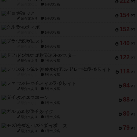
212
PT
紹介文なし
1件の投稿
ギョッと
154
PT
紹介文あり
1件の投稿
クルティボ
152
PT
紹介文なし
1件の投稿
ブラヴェスト
140
PT
紹介文なし
1件の投稿
ドブル：ポケットモンスター
122
PT
紹介文あり
4件の投稿
ジャンヌ・ダルク-オルレアン ドロー＆ライト
118
PT
紹介文なし
5件の投稿
ファースト・イン・フライト
94
PT
紹介文あり
3件の投稿
ダイススローン
88
PT
紹介文なし
1件の投稿
ガルフストライク
80
PT
紹介文あり
1件の投稿
モズビ－ズ・レイダ－ズ
79
PT
紹介文あり
1件の投稿