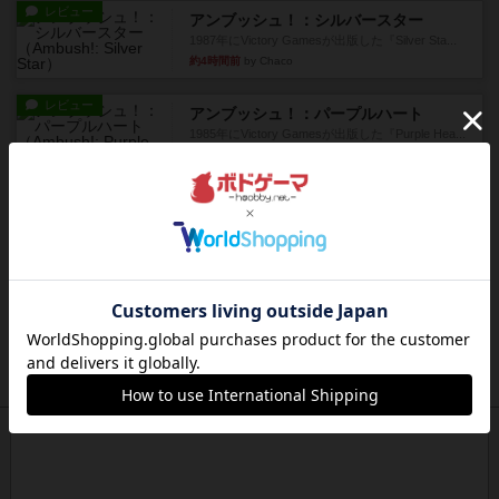
レビュー
アンブッシュ！：シルバースター
1987年にVictory Gamesが出版した『Silver Sta...
約4時間前
by Chaco
レビュー
アンブッシュ！：パープルハート
1985年にVictory Gamesが出版した『Purple Hea...
約5時間前
by Chaco
レビュー
アンブッシュ！：ムーブアウト！
1984年にVictory Gamesが出版した『Move
Out！』...
約5時間前
by Chaco
レビュー
スカルキング
とにかく楽しい！最高のゲームではと思います。
ルールは多少ゲーム慣れした...
約5時間前
by ジェイとと