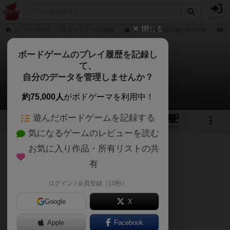
ログイン
閉じる
ボドゲーマTOP
ボードゲームの検索
モジョ 日本語版の通販/商品詳細
作
ボードゲームのプレイ履歴を記録し
て、
モジョ
自分のデータを管理しませんか？
金賢守(キムヒョンス)さんのレビュー
約75,000人
がボドゲーマを利用中！
遊んだボードゲームを記録する
2
9
22
トップ
画像
動画
レビュー
カフェ
気になるゲームのレビューを読む
お気に入り作品・所有リストの共
57名
0名
0
2年弱前
有
ログイン / 会員登録（10秒）
駆け引きがあり楽しめました。
Google
X
またやりたいと思います。
Apple
Facebook