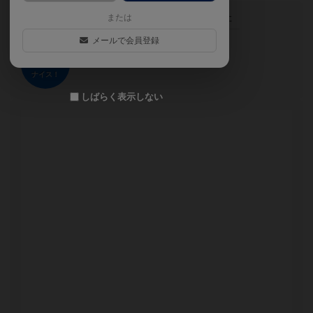
この投稿に
0
名が
ナイス！
しました
または
メールで会員登録
ナイス！
しばらく表示しない