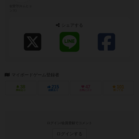
金賢守(キムヒョ
ンス)
シェアする
マイボードゲーム登録者
38
215
47
101
興味あり
経験あり
お気に入り
持ってる
ログイン/会員登録でコメント
ログインする