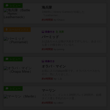
レビュー
海兵隊
1988年にVictory Gamesが出版した
『Leathernec...
約3時間前
by Chaco
ルール/インスト
画像付き
充実
パーミッド
おばあちゃんは猫が大好きです!しかし、あまりに
も多くの猫を飼っているた...
約3時間前
by jurong
レビュー
画像付き
オラパ・マイン
お気に入りのplayte製です。オラパスペースから
やり、気に入りました...
約4時間前
by くみ
レビュー
マーリン
４人プレイ。インスト1時間プレイ2時間半。結構
ダイス運と手札のカード運...
約4時間前
by oliber