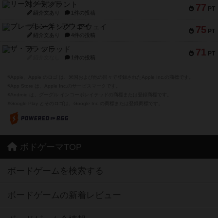
リー対グラント
77
PT
紹介文あり
1件の投稿
ブレーキング・アウェイ
75
PT
紹介文あり
4件の投稿
ザ・フラッド
71
PT
紹介文なし
1件の投稿
※Apple、Apple のロゴ は、米国および他の国々で登録されたApple Inc.の商標です。
※App Store は、Apple Inc.のサービスマークです。
※Android は、グーグル インコーポレイテッドの商標または登録商標です。
※Google Play とそのロゴは、Google Inc.の商標または登録商標です。
ボドゲーマTOP
ボードゲームを検索する
ボードゲームの新着レビュー