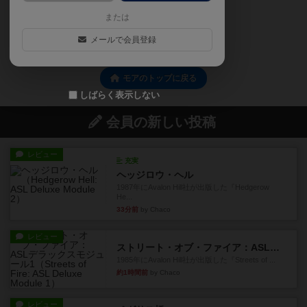
または
0
メールで会員登録
モアのトップに戻る
しばらく表示しない
会員の新しい投稿
レビュー
充実
ヘッジロウ・ヘル
1987年にAvalon Hill社が出版した『Hedgerow
He...
33分前
by Chaco
レビュー
ストリート・オブ・ファイア：ASLデラックスモジュール1
1985年にAvalon Hill社が出版した『Streets of ...
約1時間前
by Chaco
レビュー