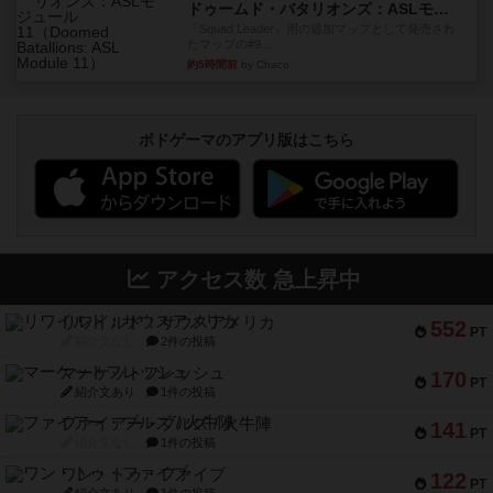
ドゥームド・バタリオンズ：ASLモジュール11
『Squad Leader』用の追加マップとして発売され
たマップの#9...
約5時間前
by Chaco
ボドゲーマのアプリ版はこちら
アクセス数 急上昇中
リワイルド：サウスアメリカ
552
PT
紹介文なし
2件の投稿
マーケットフレッシュ
170
PT
紹介文あり
1件の投稿
ファイアー・ブルズ / 火牛陣
141
PT
紹介文なし
1件の投稿
ワン・トゥ・ファイブ
122
PT