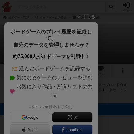
ログイン
閉じる
ボドゲーマTOP
ボードゲームの検索
モア
画像
ボードゲームのプレイ履歴を記録し
て、
モア
自分のデータを管理しませんか？
1件の画像
約75,000人
がボドゲーマを利用中！
遊んだボードゲームを記録する
1
1
1
トップ
画像
動画
レビュー
カフェ
気になるゲームのレビューを読む
ボドゲーマにログインすると、
「モア（Moa）」
の画像をアップロード出来
お気に入り作品・所有リストの共
たり、他のユーザーの投稿画像に評価を付けることができます。また、トッ
プ6の画像は様々なページで表示されます。
有
ログイン / 会員登録（10秒）
トップに表示される画像
Google
X
まつなが
Apple
Facebook