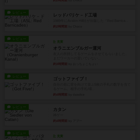
約2時間前
by Chaco
レビュー
レッドバリケ－ド工場
1989年にAvalon Hill社が出版した『Red Barrica...
約2時間前
by Chaco
レビュー
充実
オラニエンブルガー運河
友人の所持してるゲームをさせてもらいました。
まだワーカーの置いていない...
約3時間前
by おっちょこちょい
レビュー
ゴットファイブ！
自分の前に背を向けて並ぶ5枚の手札の数字を当て
るゲーム。相手の手札/場...
約4時間前
by daisdice
レビュー
カタン
神ゲー
約4時間前
by アプー
レビュー
充実