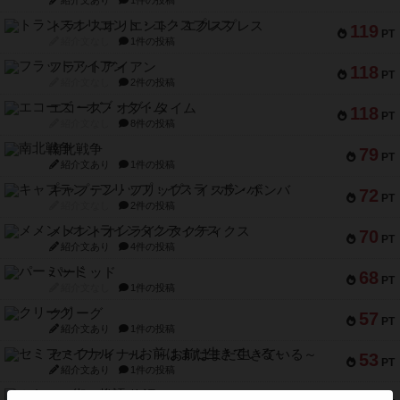
紹介文あり
1件の投稿
トランスオリエント・エクスプレス
119
PT
紹介文なし
1件の投稿
フラットアイアン
118
PT
紹介文なし
2件の投稿
エコーズ・オブ・タイム
118
PT
紹介文なし
8件の投稿
南北戦争
79
PT
紹介文あり
1件の投稿
キャプテン・フリップ：イスラ・ボンバ
72
PT
紹介文なし
2件の投稿
メメントオンラインタクティクス
70
PT
紹介文あり
4件の投稿
パーミッド
68
PT
紹介文なし
1件の投稿
クリーグ
57
PT
紹介文あり
1件の投稿
セミファイナル ～お前はまだ生きている～
53
PT
紹介文あり
1件の投稿
ふたつの街の物語