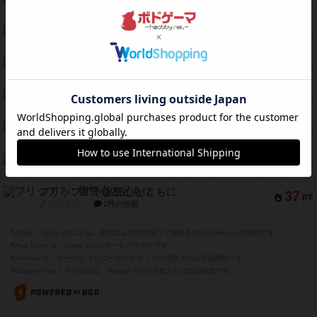
52
PT
紹介文あり
18件の投稿
クランク! ：冒険者たち（拡張）
50
PT
紹介文あり
4件の投稿
とうほうの！
42
PT
紹介文なし
1件の投稿
スターマイン・ラミー ポケット
42
PT
紹介文あり
2件の投稿
海兵隊
39
PT
紹介文あり
1件の投稿
スーパーストア3000
39
PT
紹介文なし
1件の投稿
フリップ７：復讐心とともに
37
PT
紹介文なし
2件の投稿
※Apple、Apple のロゴ は、米国および他の国々で登録されたApple Inc.の商標です。
※App Store は、Apple Inc.のサービスマークです。
※Android は、グーグル インコーポレイテッドの商標または登録商標です。
※Google Play とそのロゴは、Google Inc.の商標または登録商標です。