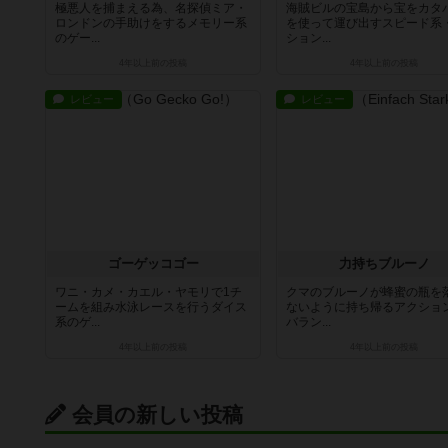
極悪人を捕まえる為、名探偵ミア・
海賊ビルの宝島から宝をカタ
ロンドンの手助けをするメモリー系
を使って運び出すスピード系
のゲー...
ション...
4年以上前
の投稿
4年以上前
の投稿
レビュー
レビュー
ゴーゲッコゴー
力持ちブルーノ
ワニ・カメ・カエル・ヤモリで1チ
クマのブルーノが蜂蜜の瓶を
ームを組み水泳レースを行うダイス
ないように持ち帰るアクショ
系のゲ...
バラン...
4年以上前
の投稿
4年以上前
の投稿
会員の新しい投稿