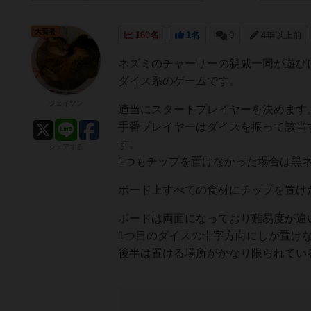
大賢者
160名
1名
0
4年以上前
ネズミのチャーリーの親戚一同が遊び
ダイス系のゲームです。
ジェイソン
適当にスタートプレイヤーを決めます
手番プレイヤーはダイスを振って該当
す。
シェアする
1つもチップを置けなかった場合は黒
ボード上すべての食材にチップを置け
ボードは両面になっており難易度が違
1つ目のダイスの十字方向にしか置け
後半は置ける場所がかなり限られてい