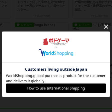
パルト
ドラゴンが隠した宝物を見つけ出す
牧場の動物たちを旅行先に
・アク
メモリー系のゲームです。最年少が
メモリー系・推理系のゲー
スター...
最近、...
4年以上前
の投稿
4年以上前
の投稿
レビュー
レビュー
島が見えた！
お宝つめほうだい / 
落とさ
王から依頼された宝物を持ち帰るメ
船員となりラングイバ船長
ン系・
モリー系のゲームです。適当な方法
く多くのお宝を持って帰る
でスタ...
ン系の...
4年以上前
の投稿
4年以上前
の投稿