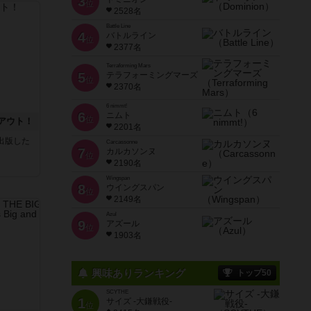
3
位
2528名
Battle Line
4
バトルライン
位
2377名
Terraforming Mars
5
テラフォーミングマーズ
位
2370名
6 nimmt!
6
ニムト
位
アウト！
2201名
sが出版した
Carcassonne
7
カルカソンヌ
位
2190名
Wingspan
8
ウイングスパン
位
2149名
Azul
9
アズール
位
1903名
興味ありランキング
トップ50
SCYTHE
1
サイズ -大鎌戦役-
位