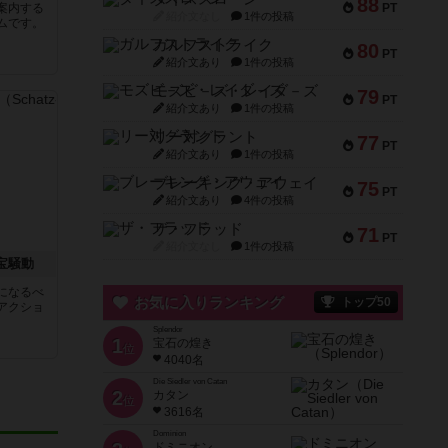
88
案内する
PT
紹介文なし
1件の投稿
ムです。
ガルフストライク
80
PT
紹介文あり
1件の投稿
モズビ－ズ・レイダ－ズ
79
PT
紹介文あり
1件の投稿
リー対グラント
77
PT
紹介文あり
1件の投稿
ブレーキング・アウェイ
75
PT
紹介文あり
4件の投稿
ザ・フラッド
71
PT
紹介文なし
1件の投稿
お宝騒動
になるべ
お気に入りランキング
トップ50
アクショ
Splendor
1
宝石の煌き
位
4040名
Die Siedler von Catan
2
カタン
位
3616名
Dominion
ドミニオン