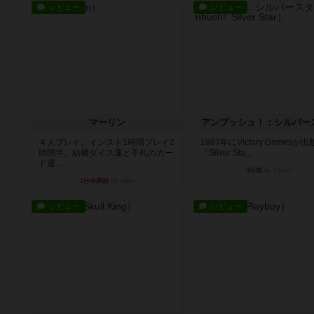
レビュー
レビュー
マーリン
アンブッシュ！：シルバー
４人プレイ。インスト1時間プレイ2
1987年にVictory Gamesが
時間半。結構ダイス運と手札のカー
『Silver Sta...
ド運...
3分前
by Chaco
1分未満前
by oliber
レビュー
レビュー