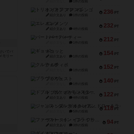
紹介文なし
1件の投稿
トリオンフ ア マレンゴ
236
PT
紹介文あり
1件の投稿
エレメンツ
232
PT
紹介文あり
4件の投稿
バー！パーティー
212
PT
カ
紹介文なし
1件の投稿
ギョッと
せいでバ
154
PT
メモリー
紹介文あり
1件の投稿
クルティボ
152
PT
紹介文なし
1件の投稿
ブラヴェスト
140
PT
紹介文なし
1件の投稿
ドブル：ポケットモンスター
122
PT
紹介文あり
4件の投稿
ジャンヌ・ダルク-オルレアン ドロー＆ライト
118
PT
紹介文なし
5件の投稿
ファースト・イン・フライト
94
PT
紹介文あり
3件の投稿
ダイススローン