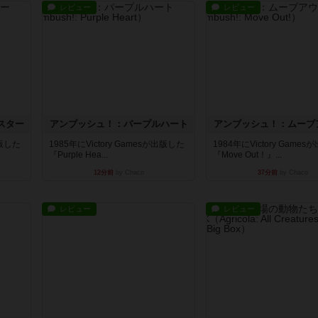
レビュー
レビュー
スター
アンブッシュ！：パープルハート
アンブッシュ！：ムーブ
出版した
1985年にVictory Gamesが出版した
1984年にVictory Game
『Purple Hea...
『Move Out！』...
12分前
by Chaco
37分前
by Chaco
レビュー
レビュー