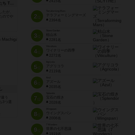
2415名
アグリコラ：牧場の動物たち THE BIG BOX
したが、
Terraforming Mars
2
テラフォーミングマーズ
たのでや
位
2394名
Stone Garden
3
枯山水
位
2281名
Viticulture
4
ワイナリーの四季
位
2272名
Agricola
5
アグリコラ
位
2119名
Azul
6
アズール
位
2035名
し
Splendor
7
で違う
宝石の煌き
位
ち3つ選
2028名
Wingspan
8
ウイングスパン
と
位
2006名
7 Wonders
9
世界の七不思議
位
1919名