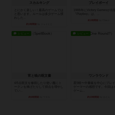
スカルキング
プレイボーイ
とにかく楽しい！最高のゲームでは
1986年にVictory Gamesが
と思います。ルールは多少ゲーム慣
『Playboy』は、...
れした...
約1時間前
by Chaco
約1時間前
by ジェイとと
レビュー
レビュー
宵と暁の呪文書
ワンラウンド
4/5点呪文を修得したり使い魔にト
星5軽〜中量級を中心にプレ
ークンを捧げたりして得点を増やし
ゲーマーの感想です。今回は
てい...
ゲーム...
約6時間前
by ワタル
約10時間前
by おとん