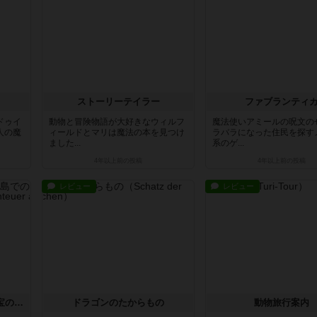
ストーリーテイラー
ファブランティ
ドゥイ
動物と冒険物語が大好きなウィルフ
魔法使いアミールの呪文の
人の魔
ィールドとマリは魔法の本を見つけ
ラバラになった住民を探す
ました...
系のゲ...
4年以上前
の投稿
4年以上前
の投稿
レビュー
レビュー
キャプテン・シャーキー：宝の島でのアドベンチャー
ドラゴンのたからもの
動物旅行案内