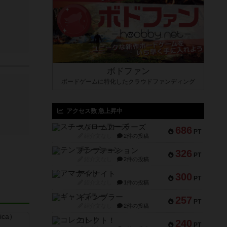
ボドファン
ボードゲームに特化したクラウドファンディング
アクセス数 急上昇中
スチームローラーズ
686
PT
紹介文なし
2件の投稿
テンプテーション
326
PT
紹介文なし
2件の投稿
アマナイト
300
PT
紹介文なし
1件の投稿
ギャンブラー
257
PT
紹介文なし
2件の投稿
コレクト！
240
PT