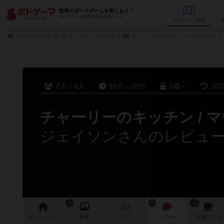
世界のボードゲームを楽しもう！
ボードゲーム専門の総合情報サイト
データベース
検
ボドゲーマTOP
ボードゲームの検索
チャーリーのキッチン / マウスマウス
2人～4人
15分～20分
5歳～
20
チャーリーのキッチン / 
ジェイソンさんのレビュ
2
2
12
ゲーム
トップ
画像
動画
レビュー
店舗/
カフェ