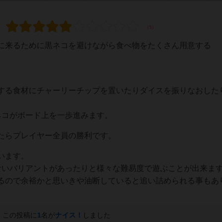
に来るために黒ネコを避けながら食べ物をたくさん用意する
。
する食材にチャーリーチップを置いたりダイスを振りなおした
ネコがボード上を一歩進みます。
たらプレイヤー全員の勝利です。
います。
ないバリアントがあったりと様々な難易度で遊ぶことが出来ま
るので余裕かと思いきや油断していると追い詰められる事もあ
この投稿に
1
名が
ナイス！
しました