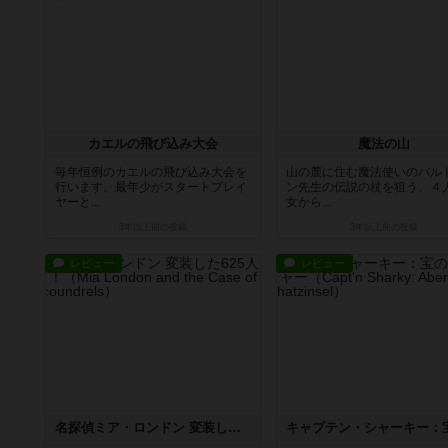
カエルの飛び込み大会
魔法の山
毎年恒例のカエルの飛び込み大会を
山の麓に住む魔法使いのバル
行います。最年少がスタートプレイ
ン先生の伝説の杖を狙う、４
ヤーと...
女から...
3年以上前
の投稿
3年以上前
の投稿
レビュー
レビュー
名探偵ミア・ロンドン 変装した625人の悪党ども！