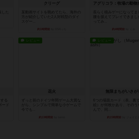
クリーグ
出版した
某動画サイトを眺めてたら、海外の
長らく積みゲーになってま
方が紹介していた2人対戦型のダイ
腰を据えてプレイできまし
スゲー...
ってみ...
約1時間前
by OSAっち
約4時間前
by くみ
レビュー
レビュー
花火
無限まちがいさが
イする
ずっと前のドイツ年間ゲーム大賞な
6つの場面カード（表、裏
ボード
がら、シンプルで簡単な小ゲームで
絵）が何枚かあり、そのう
今でも...
んで、同...
約13時間前
by tamio
約15時間前
by ジェイと