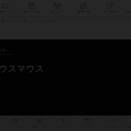
索
新着レビュー
ボードゲーム会
コミュニティ
掲示板一覧
レビュー
ジェイソンさんの投稿
15年～
マウスマウス
ー
リプレイ
日記
戦略
・コツ
ルール
/インスト
掲示板
拡張/関連
作
次