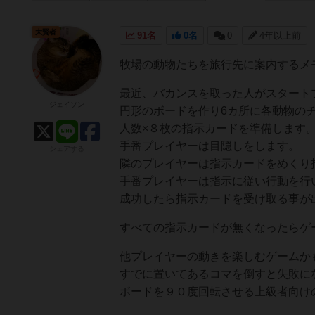
大賢者
91名
0名
0
4年以上前
牧場の動物たちを旅行先に案内するメ
最近、バカンスを取った人がスタート
ジェイソン
円形のボードを作り6カ所に各動物の
人数×８枚の指示カードを準備します
手番プレイヤーは目隠しをします。
シェアする
隣のプレイヤーは指示カードをめくり
手番プレイヤーは指示に従い行動を行
成功したら指示カードを受け取る事が
すべての指示カードが無くなったらゲ
他プレイヤーの動きを楽しむゲームか
すでに置いてあるコマを倒すと失敗に
ボードを９０度回転させる上級者向け