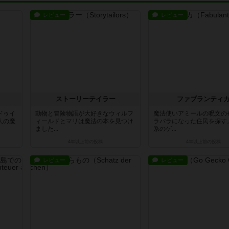
レビュー
レビュー
ストーリーテイラー
ファブランティ
ドゥイ
動物と冒険物語が大好きなウィルフ
魔法使いアミールの呪文の
人の魔
ィールドとマリは魔法の本を見つけ
ラバラになった住民を探す
ました...
系のゲ...
4年以上前
の投稿
4年以上前
の投稿
レビュー
レビュー