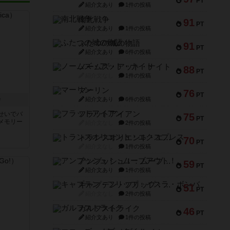
PT
紹介文あり
1件の投稿
南北戦争
91
PT
紹介文あり
1件の投稿
ふたつの城の物語
91
PT
紹介文あり
6件の投稿
ノームズ・アット・ナイト
88
PT
紹介文なし
1件の投稿
マーリン
76
PT
カ
紹介文あり
6件の投稿
フラットアイアン
せいでバ
75
PT
メモリー
紹介文なし
2件の投稿
トランスオリエント・エクスプレス
70
PT
紹介文なし
1件の投稿
アンブッシュ！：ムーブアウト！
59
PT
紹介文あり
1件の投稿
キャプテン・フリップ：イスラ・ボンバ
51
PT
紹介文なし
2件の投稿
ガルフストライク
46
PT
紹介文あり
1件の投稿