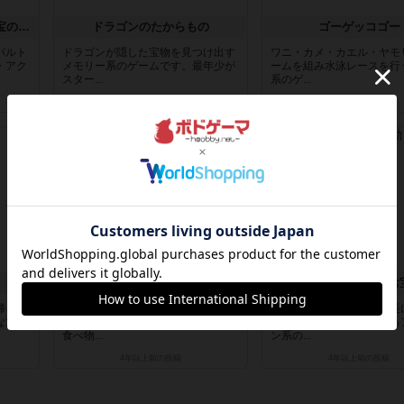
キャプテン・シャーキー：宝の島でのアドベンチャー
ドラゴンのたからもの
ゴーゲッコゴー
パルト
ドラゴンが隠した宝物を見つけ出す
ワニ・カメ・カエル・ヤモ
・アク
メモリー系のゲームです。最年少が
ームを組み水泳レースを行
スター...
系のゲ...
4年以上前
の投稿
4年以上前
の投稿
レビュー
レビュー
チャーリーのキッチン / マウスマウス
お宝つめほうだい / 
帰るメ
ネズミのチャーリーの親戚一同が遊
船員となりラングイバ船長
な方法
びに来るために黒ネコを避けながら
く多くのお宝を持って帰る
食べ物...
ン系の...
4年以上前
の投稿
4年以上前
の投稿