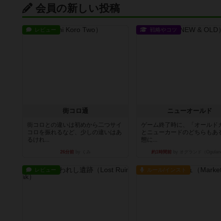
会員の新しい投稿
レビュー
戦略やコツ
街コロ通
ニューオールド
街コロとの違いは初めから二つサイ
ゲーム終了時に、「オールド
コロを振れるなど、少しの違いはあ
とニューカードのどちらもある
るけれ...
態に...
26分前
by くみ
約1時間前
by オグランド（Ogulan
レビュー
ルール/インスト