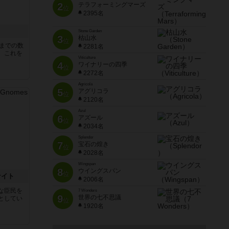
2
テラフォーミングマーズ
位
2395名
Stone Garden
3
枯山水
位
5までの数
2281名
。これを
Viticulture
4
ワイナリーの四季
位
2272名
Agricola
5
アグリコラ
位
2120名
Azul
6
アズール
位
2034名
Splendor
7
宝石の煌き
位
2028名
Wingspan
8
ウイングスパン
位
ナイト
2006名
な臣民を
7 Wonders
9
世界の七不思議
としてい
位
1920名