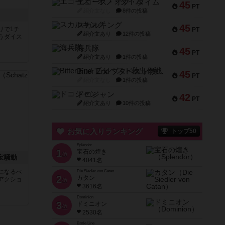
エコーズ・オブ・タイム
45
PT
紹介文なし
8件の投稿
スカルキング
45
リで1チ
PT
紹介文あり
12件の投稿
うダイス
海兵隊
45
PT
紹介文あり
1件の投稿
Bitter End ブタペスト救出作戦
45
PT
紹介文なし
1件の投稿
ドコジャン
42
PT
紹介文あり
10件の投稿
お気に入りランキング
トップ50
Splendor
1
宝石の煌き
位
お宝騒動
4041名
になるべ
Die Siedler von Catan
2
カタン
アクショ
位
3616名
Dominion
3
ドミニオン
位
2530名
Battle Line