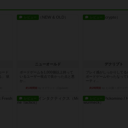
レビュー
レビュー
ニューオールド
デクリプト
カード
ボードゲームを1,000個以上持って
プレイ感がしっかりしてる
」 状
いるユーザー視点で良かった点と悪
ボードゲームやったなって
か...
ーティ...
d）
約1時間前
by オグランド（Oguland）
約2時間前
by ヒロ(新！ボードゲ
レビュー
レビュー