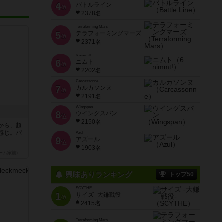
4
バトルライン
位
2378名
Terraforming Mars
5
テラフォーミングマーズ
位
2371名
6 nimmt!
6
ニムト
位
2202名
Carcassonne
7
カルカソンヌ
位
2191名
Wingspan
8
ウイングスパン
位
2150名
から、超
感じ。パ
Azul
9
アズール
位
1903名
ーム家族)
興味ありランキング
トップ50
SCYTHE
1
サイズ -大鎌戦役-
位
2415名
Terraforming Mars