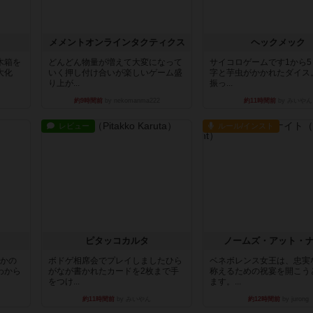
ュ
メメントオンラインタクティクス
ヘックメック
木箱を
どんどん物量が増えて大変になって
サイコロゲームです1から
大化
いく押し付け合いが楽しいゲーム盛
字と芋虫がかかれたダイス
り上が...
振っ...
約9時間前
by nekomanma222
約11時間前
by みいやん
レビュー
ルール/インスト
ピタッコカルタ
ノームズ・アット・
とかの
ボドゲ相席会でプレイしましたひら
ベネボレンス女王は、忠実
わから
がなが書かれたカードを2枚まで手
称えるための祝宴を開こう
をつけ...
ます。...
約11時間前
by みいやん
約12時間前
by jurong