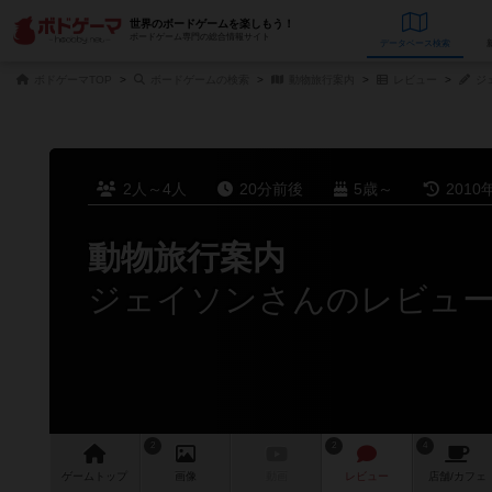
世界のボードゲームを楽しもう！
ボードゲーム専門の総合情報サイト
データベース
検
ボドゲーマTOP
ボードゲームの検索
動物旅行案内
レビュー
ジ
2人～4人
20分前後
5歳～
2010
動物旅行案内
ジェイソンさんのレビュ
2
2
4
ゲーム
トップ
画像
動画
レビュー
店舗/
カフェ