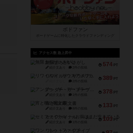
ボドファン
ボードゲームに特化したクラウドファンディング
アクセス数 急上昇中
無限まちがいさがし
574
PT
紹介文あり
2件の投稿
リワイルド：サウスアメリカ
389
PT
紹介文なし
2件の投稿
アンダー・ザ・テーブラー
378
PT
紹介文あり
1件の投稿
宵と暁の呪文書
133
PT
紹介文あり
8件の投稿
セミファイナル ～お前はまだ生きている～
103
PT
紹介文あり
1件の投稿
ワン・トゥ・ファイブ
97