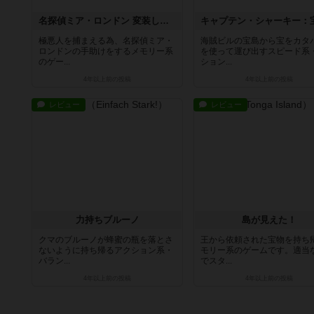
名探偵ミア・ロンドン 変装した625人の悪党ども！
極悪人を捕まえる為、名探偵ミア・
海賊ビルの宝島から宝をカタ
ロンドンの手助けをするメモリー系
を使って運び出すスピード系
のゲー...
ション...
4年以上前
の投稿
4年以上前
の投稿
レビュー
レビュー
力持ちブルーノ
島が見えた！
クマのブルーノが蜂蜜の瓶を落とさ
王から依頼された宝物を持ち
ないように持ち帰るアクション系・
モリー系のゲームです。適当
バラン...
でスタ...
4年以上前
の投稿
4年以上前
の投稿