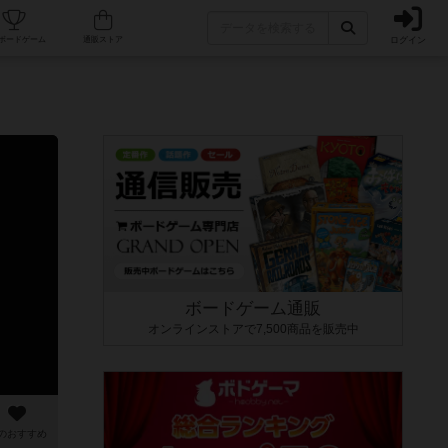
ログイン
カフェ/店舗
人気ボードゲーム
通販ストア
ボードゲーム通販
オンラインストアで7,500商品を販売中
のおすすめ