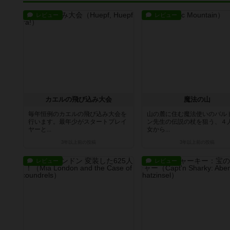
レビュー
レビュー
カエルの飛び込み大会
魔法の山
毎年恒例のカエルの飛び込み大会を
山の麓に住む魔法使いのバル
行います。最年少がスタートプレイ
ン先生の伝説の杖を狙う、４
ヤーと...
女から...
3年以上前
の投稿
3年以上前
の投稿
レビュー
レビュー