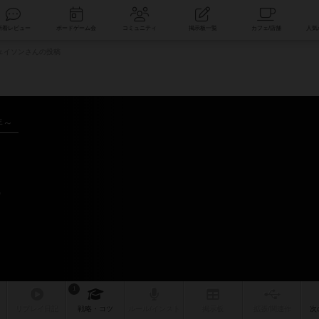
索
新着レビュー
ボードゲーム会
コミュニティ
掲示板一覧
ェイソンさんの投稿
年～
ー
1
リプレイ
日記
戦略
・コツ
ルール
/インスト
掲示板
拡張/関連
作
次