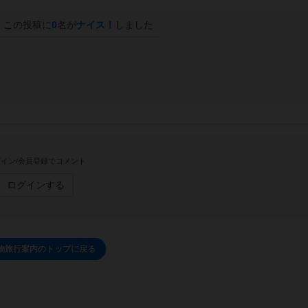
この投稿に
0
名が
ナイス！
しました
イン/会員登録でコメント
ログインする
物旅行案内のトップに戻る