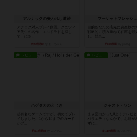
アルナックの失われし遺跡
マーケットフレッシ
アナログ対人プレイ数回。クニツィ
目的あなたの店先に農産物の
ア先生の名作「エルドラドを探し
戦略的に積み重ねて在庫を最
て」にあ...
し、競合...
約5時間前
by おーちゃん
約9時間前
by jurong
レビュー
レビュー
ハゲタカのえじき
ジャスト・ワン
超有名なゲームですが、初めてプレ
まぁ面白かった‼️よくテレビ
イしました。1から15までのカード
バラエティなんかで、お題が
がプ...
ずに...
約11時間前
by みいやん
約11時間前
by みいやん