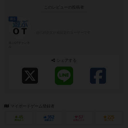
このレビューの投稿者
国王
自己紹介文が未設定のユーザーです
遊ぶOTチャンネ
ル
シェアする
マイボードゲーム登録者
45
352
57
225
興味あり
経験あり
お気に入り
持ってる