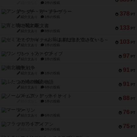
PT
紹介文なし
2件の投稿
アンダー・ザ・テーブラー
378
PT
紹介文あり
1件の投稿
宵と暁の呪文書
133
PT
紹介文あり
8件の投稿
セミファイナル ～お前はまだ生きている～
103
PT
紹介文あり
1件の投稿
ワン・トゥ・ファイブ
97
PT
紹介文あり
1件の投稿
南北戦争
91
PT
紹介文あり
1件の投稿
ふたつの城の物語
91
PT
紹介文あり
6件の投稿
ノームズ・アット・ナイト
88
PT
紹介文なし
1件の投稿
マーリン
76
PT
紹介文あり
6件の投稿
フラットアイアン
75
PT
紹介文なし
2件の投稿