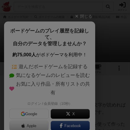
ログイン
閉じる
ボドゲーマTOP
ボードゲームの検索
ミツカルタの通販/商品詳細
作品デ
ボードゲームのプレイ履歴を記録し
て、
ミツカルタ
自分のデータを管理しませんか？
遊ぶOTチャンネルさんのレビュー
約75,000人
がボドゲーマを利用中！
遊んだボードゲームを記録する
6
3
7
68
トップ
画像
動画
レビュー
カフェ
気になるゲームのレビューを読む
お気に入り作品・所有リストの共
90名
1名
0
4年以上前
有
ログイン / 会員登録（10秒）
対象年齢6歳なので小学1年生くらいです。文字が読めれば
年長さんくらいかでもできる人がいるかもです。
Google
X
単語を作る戦略がいくつかあり、ある文字を使って作った
Apple
Facebook