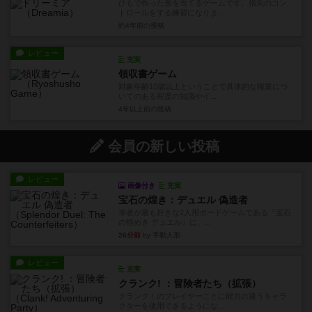
ひもで作った形を当てるゲームです。指先のコン
トロールをする練習になりま...
約4年前
の投稿
レビュー
充実
領収書ゲーム
対象年齢10歳以上ということで具体的な職業につ
いてのある程度の知識やイ...
4年以上前
の投稿
会員の新しい投稿
レビュー
画像付き
充実
宝石の煌き：デュエル 偽造者
筆者が最も好きな2人用ボードゲームである『宝石
の煌めき デュエル』に、...
26分前
by 手動人形
レビュー
充実
クランク! ：冒険者たち（拡張）
クランク！のプレイヤーごとに能力の違うキャラ
クターを使用できるようにな...