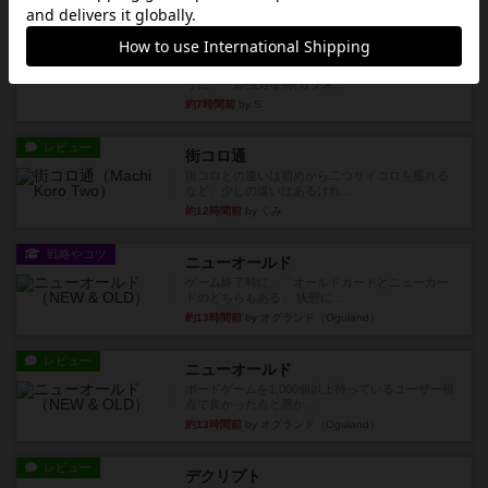
レビュー
充実
ウイングスパン
２人で何度かプレイ。ここでも指摘されているよ
うに、一部強力な鳥(カラス...
約7時間前
by S
レビュー
街コロ通
街コロとの違いは初めから二つサイコロを振れる
など、少しの違いはあるけれ...
約12時間前
by くみ
戦略やコツ
ニューオールド
ゲーム終了時に、「オールドカードとニューカー
ドのどちらもある」 状態に...
約13時間前
by オグランド（Oguland）
レビュー
ニューオールド
ボードゲームを1,000個以上持っているユーザー視
点で良かった点と悪か...
約13時間前
by オグランド（Oguland）
レビュー
デクリプト