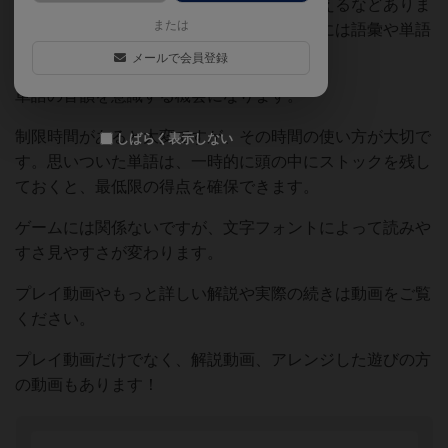
り、長い単語を考えて文字を当てはめて考えるなどありま
または
す。どちらにせよ、ゲームを有利に進めるには語彙や単語
の知識が必要になります。
メールで会員登録
単語の音韻を意識する機会になります。
制限時間があると大変ですが、その時間の使い方が大切で
しばらく表示しない
す。思いついた単語は、一時的に頭の中にストックを残し
ておくと、最低限の得点を確保できます。
ゲームには関係ないですが、文字フォントによって読みや
すさ見やすさが変わります。
プレイ動画やもっと詳しい解説や実際の続きは動画をご覧
ください。
プレイ動画だけでなく、解説動画、アレンジした遊びの方
の動画もあります！