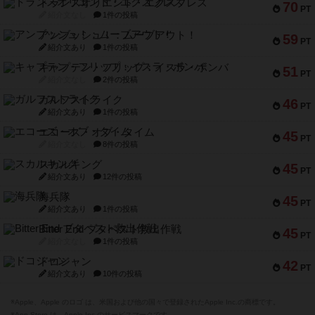
トランスオリエント・エクスプレス
70
PT
紹介文なし
1件の投稿
アンブッシュ！：ムーブアウト！
59
PT
紹介文あり
1件の投稿
キャプテン・フリップ：イスラ・ボンバ
51
PT
紹介文なし
2件の投稿
ガルフストライク
46
PT
紹介文あり
1件の投稿
エコーズ・オブ・タイム
45
PT
紹介文なし
8件の投稿
スカルキング
45
PT
紹介文あり
12件の投稿
海兵隊
45
PT
紹介文あり
1件の投稿
Bitter End ブタペスト救出作戦
45
PT
紹介文なし
1件の投稿
ドコジャン
42
PT
紹介文あり
10件の投稿
※Apple、Apple のロゴ は、米国および他の国々で登録されたApple Inc.の商標です。
※App Store は、Apple Inc.のサービスマークです。