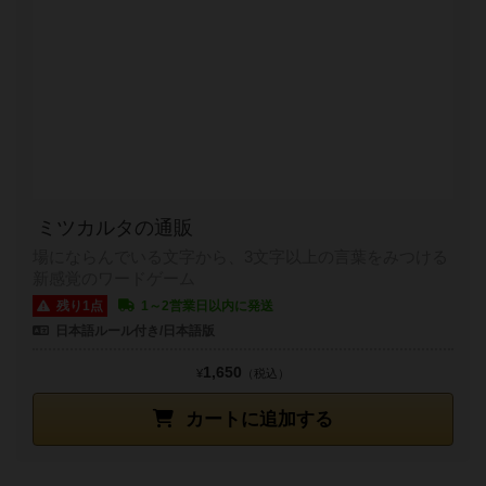
ミツカルタの通販
場にならんでいる文字から、3文字以上の言葉をみつける
新感覚のワードゲーム
残り1点
1～2営業日以内に発送
日本語ルール付き/日本語版
1,650
¥
（税込）
カートに追加する