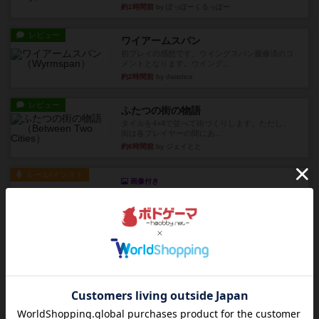
約1時間前
by ぽっぽーくるっぽー
レビュー
ワイアームスパン
初プレイの感想です。ウイングスパン履修済のコ
メントとなります。ウイング...
約2時間前
by daisdice
レビュー
ふたつの街の物語
タイルを4×4で並べて街づくりします。ただし、
街は各プレイヤーの間にあ...
約6時間前
by ジェイとと
ルール/インスト
画像付き
ざりかに将棋
３種類の駒だけが登場する超シンプルな将棋系ゲ
ーム入門作品です♪(＾＾)...
約6時間前
by あんちっく
レビュー
エージェントアベニュー
追いついたら勝ち。シンプルなルールと直感的な
目的で、ボドゲ慣れしていな...
約6時間前
by daisdice