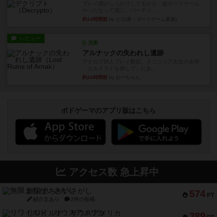
プレイ感がしっかりしてるから、超ボードゲーム
やったなって感じ。パーティ...
約14時間前
by ヒロ(新！ボードゲーム家族)
レビュー
充実
アルナックの失われし遺跡
アナログ対人プレイ数回。クニツィア先生の名作
「エルドラドを探して」にあ...
約16時間前
by おーちゃん
ボドゲーマのアプリ版はこちら
アクセス数 急上昇中
無限まちがいさがし
574
PT
紹介文あり
2件の投稿
リワイルド：サウスアメリカ
389