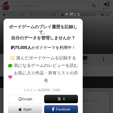
ログイン
閉じる
ボドゲーマTOP
ボードゲームの検索
ミツカルタの通販/商品詳細
作品デ
ボードゲームのプレイ履歴を記録し
て、
ミツカルタ
自分のデータを管理しませんか？
拡張/関連作品 0件
約75,000人
がボドゲーマを利用中！
遊んだボードゲームを記録する
6
3
7
68
トップ
画像
動画
レビュー
カフェ
気になるゲームのレビューを読む
お気に入り作品・所有リストの共
有
会員の新しい投稿
ログイン / 会員登録（10秒）
レビュー
ふたつの街の物語
Google
X
タイルを4×4で並べて街づくりします。ただし、
街は各プレイヤーの間にあ...
Apple
24分前
by ジェイとと
Facebook