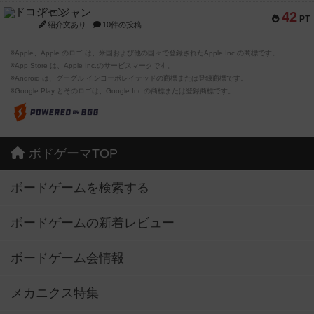
ドコジャン
42
PT
紹介文あり
10件の投稿
※Apple、Apple のロゴ は、米国および他の国々で登録されたApple Inc.の商標です。
※App Store は、Apple Inc.のサービスマークです。
※Android は、グーグル インコーポレイテッドの商標または登録商標です。
※Google Play とそのロゴは、Google Inc.の商標または登録商標です。
ボドゲーマTOP
ボードゲームを検索する
ボードゲームの新着レビュー
ボードゲーム会情報
メカニクス特集