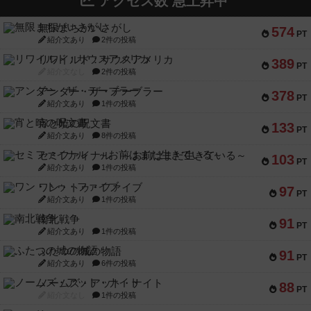
アクセス数 急上昇中
無限まちがいさがし
574
PT
紹介文あり
2件の投稿
リワイルド：サウスアメリカ
389
PT
紹介文なし
2件の投稿
アンダー・ザ・テーブラー
378
PT
紹介文あり
1件の投稿
宵と暁の呪文書
133
PT
紹介文あり
8件の投稿
セミファイナル ～お前はまだ生きている～
103
PT
紹介文あり
1件の投稿
ワン・トゥ・ファイブ
97
PT
紹介文あり
1件の投稿
南北戦争
91
PT
紹介文あり
1件の投稿
ふたつの城の物語
91
PT
紹介文あり
6件の投稿
ノームズ・アット・ナイト
88
PT
紹介文なし
1件の投稿