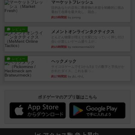
マーケットフレッシュ
目的あなたの店先に農産物の木箱を戦略的に積み
重ねて在庫を最大化し、競合...
約15時間前
by jurong
レビュー
メメントオンラインタクティクス
どんどん物量が増えて大変になっていく押し付け
合いが楽しいゲーム盛り上が...
約15時間前
by nekomanma222
レビュー
ヘックメック
サイコロゲームです1から5までの数字と芋虫がか
かれたダイス。これを振っ...
約17時間前
by みいやん
ボドゲーマのアプリ版はこちら