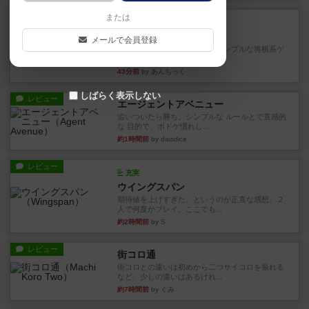
ルール/インスト
または
画像付き
ざりかに将棋
メールで会員登録
３種類の駒だけが登場する超シンプルな将棋系ゲ
ーム入門作品です♪(＾＾)...
43分前
by あんちっく
しばらく表示しない
レビュー
エージェントアベニュー
追いついたら勝ち。シンプルな ルールとで直感的
な 目的で、ボドゲ慣れし...
約1時間前
by daisdice
レビュー
充実
ウイングスパン
期待値を上げすぎた、というのが正直な感想。２
人で何度かプレイ。ここでも...
約2時間前
by S
レビュー
街コロ通
街コロとの違いは初めから二つサイコロを振れる
など、少しの違いはあるけれ...
約7時間前
by くみ