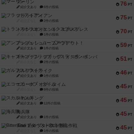
マーリン
76
PT
紹介文あり
6件の投稿
フラットアイアン
75
PT
紹介文なし
2件の投稿
トランスオリエント・エクスプレス
70
PT
紹介文なし
1件の投稿
アンブッシュ！：ムーブアウト！
59
PT
紹介文あり
1件の投稿
キャプテン・フリップ：イスラ・ボンバ
51
PT
紹介文なし
2件の投稿
ガルフストライク
46
PT
紹介文あり
1件の投稿
エコーズ・オブ・タイム
45
PT
紹介文なし
8件の投稿
スカルキング
45
PT
紹介文あり
12件の投稿
海兵隊
45
PT
紹介文あり
1件の投稿
Bitter End ブタペスト救出作戦
45
PT
紹介文なし
1件の投稿