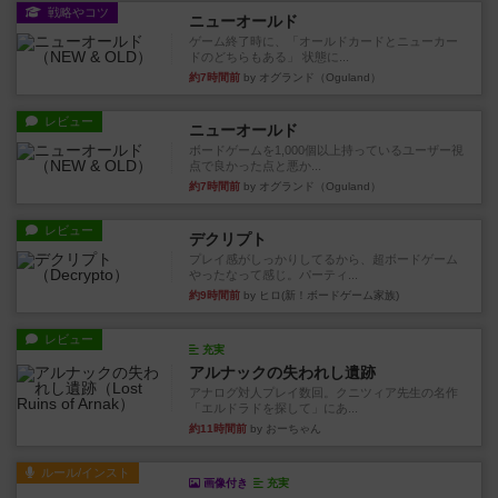
戦略やコツ
ニューオールド
ゲーム終了時に、「オールドカードとニューカー
ドのどちらもある」 状態に...
約7時間前
by オグランド（Oguland）
レビュー
ニューオールド
ボードゲームを1,000個以上持っているユーザー視
点で良かった点と悪か...
約7時間前
by オグランド（Oguland）
レビュー
デクリプト
プレイ感がしっかりしてるから、超ボードゲーム
やったなって感じ。パーティ...
約9時間前
by ヒロ(新！ボードゲーム家族)
レビュー
充実
アルナックの失われし遺跡
アナログ対人プレイ数回。クニツィア先生の名作
「エルドラドを探して」にあ...
約11時間前
by おーちゃん
ルール/インスト
画像付き
充実