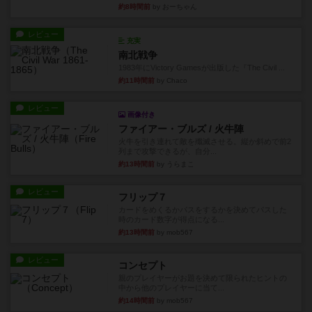
約8時間前
by おーちゃん
レビュー
充実
南北戦争
1983年にVictory Gamesが出版した『The Civil ...
約11時間前
by Chaco
レビュー
画像付き
ファイアー・ブルズ / 火牛陣
火牛を引き連れて敵を殲滅させる。縦か斜めで前2
列まで攻撃できるが、自分...
約13時間前
by うらまこ
レビュー
フリップ７
カードをめくるかパスをするかを決めてパスした
時のカード数字が得点になる...
約13時間前
by mob567
レビュー
コンセプト
親のプレイヤーがお題を決めて限られたヒントの
中から他のプレイヤーに当て...
約14時間前
by mob567