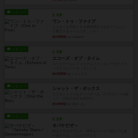
レビュー
充実
ワン・トゥ・ファイブ
とにかくお手軽にすき間時間をうめるゲームとし
て重宝するゲームです。いわ...
約2時間前
by nabekoh
レビュー
充実
エコーズ・オブ・タイム
カードゲームにファイナルファンタジーのアクテ
ィブタイムバトル（もしくは...
約6時間前
by ジェイとと
レビュー
シャット・ザ・ボックス
とてもシンプルなダイスゲーム。2つのダイスを振
って、出目の合計を自分の...
約6時間前
by OSAっち
レビュー
充実
オバケだぞ～
対人アナログプレイ。簡単なルールで誰とでも遊
べるゲーム。こんなの子ども...