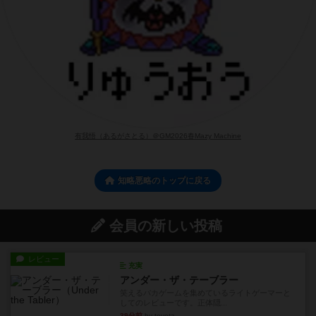
有我悟（あるがさとる）＠GM2026春Mazy Machine
知略悪略のトップに戻る
会員の新しい投稿
レビュー
充実
アンダー・ザ・テーブラー
笑えるバカゲームを集めているライトゲーマーと
してのレビューです。正体隠...
39分前
by toyota