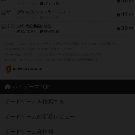
46
PT
紹介文なし
1件の投稿
ザ・フラッフィー・ライト
44
PT
紹介文なし
0件の投稿
ふたつの城の物語
39
PT
紹介文あり
6件の投稿
※Apple、Apple のロゴ は、米国および他の国々で登録されたApple Inc.の商標です。
※App Store は、Apple Inc.のサービスマークです。
※Android は、グーグル インコーポレイテッドの商標または登録商標です。
※Google Play とそのロゴは、Google Inc.の商標または登録商標です。
ボドゲーマTOP
ボードゲームを検索する
ボードゲームの新着レビュー
ボードゲーム会情報