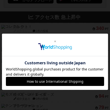
アクセス数 急上昇中
コレクト！
340
PT
紹介文なし
1件の投稿
無限まちがいさがし
322
PT
紹介文あり
2件の投稿
ガルフストライク
217
PT
紹介文あり
1件の投稿
クルティボ
203
PT
紹介文なし
1件の投稿
1809
112
PT
紹介文あり
1件の投稿
ファースト・イン・フライト
108
PT
紹介文あり
3件の投稿
モズビ－ズ・レイダ－ズ
94
PT
紹介文あり
1件の投稿
テンプテーション
79
PT