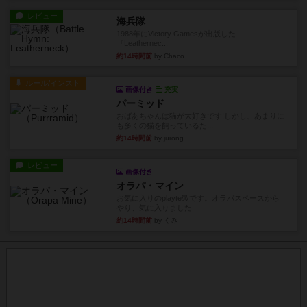
レビュー
海兵隊
1988年にVictory Gamesが出版した
『Leathernec...
約14時間前
by Chaco
ルール/インスト
画像付き
充実
パーミッド
おばあちゃんは猫が大好きです!しかし、あまりに
も多くの猫を飼っているた...
約14時間前
by jurong
レビュー
画像付き
オラパ・マイン
お気に入りのplayte製です。オラパスペースから
やり、気に入りました...
約14時間前
by くみ