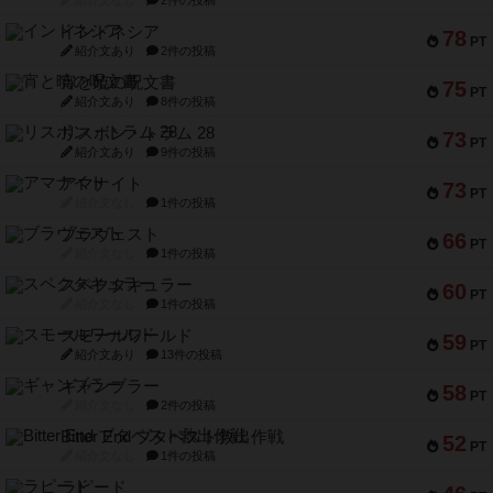
紹介文なし
2件の投稿
インドネシア
78
PT
紹介文あり
2件の投稿
宵と暁の呪文書
75
PT
紹介文あり
8件の投稿
リスボン・トラム 28
73
PT
紹介文あり
9件の投稿
アマナイト
73
PT
紹介文なし
1件の投稿
ブラヴェスト
66
PT
紹介文なし
1件の投稿
スペクタキュラー
60
PT
紹介文なし
1件の投稿
スモールワールド
59
PT
紹介文あり
13件の投稿
ギャンブラー
58
PT
紹介文なし
2件の投稿
Bitter End ブタペスト救出作戦
52
PT
紹介文なし
1件の投稿
ラピード