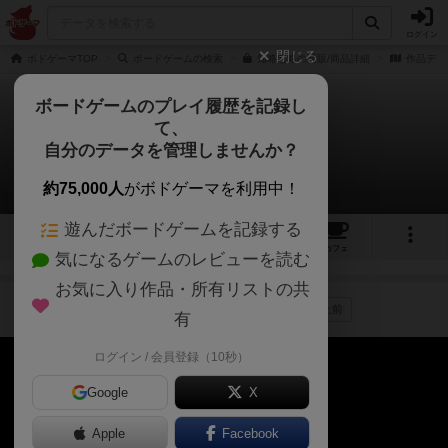
ログイン
閉じる
ボドゲーマTOP
ボードゲームの検索
知略悪略の通販/商品詳細
作品デー
ボードゲームのプレイ履歴を記録し
て、
知略悪略
自分のデータを管理しませんか？
1件の動画
約75,000人
がボドゲーマを利用中！
遊んだボードゲームを記録する
12
1
4
50
トップ
画像
動画
レビュー
カフェ
気になるゲームのレビューを読む
お気に入り作品・所有リストの共
作品紹介
ルール説明
00:04～
4年以上前
有
ログイン / 会員登録（10秒）
Google
X
Apple
Facebook