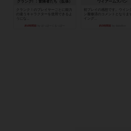
クランク! ：冒険者たち（拡張）
ワイアームスパン
クランク！のプレイヤーごとに能力
初プレイの感想です。ウイン
の違うキャラクターを使用できるよ
ン履修済のコメントとなりま
うにな...
イング...
約4時間前
by ぽっぽーくるっぽー
約5時間前
by daisdice