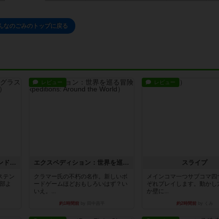
んなのごみのトップに戻る
レビュー
レビュー
アズール：シントラのステンドグラス
エクスペディション：世界を巡る冒険
スライプ
ステン
クラマー氏の不朽の名作。新しいボ
メインコマ一つサブコマ四
部よ
ードゲームほどおもしろいはず？い
ぞれプレイします。動かし
いえ。...
か壁に...
約1時間前
by 田中昌平
約2時間前
by くみ