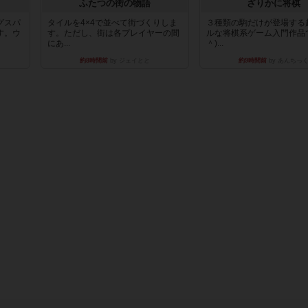
ふたつの街の物語
ざりかに将棋
グスパ
タイルを4×4で並べて街づくりしま
３種類の駒だけが登場する
す。ウ
す。ただし、街は各プレイヤーの間
ルな将棋系ゲーム入門作品で
にあ...
＾)...
約8時間前
by ジェイとと
約9時間前
by あんちっ