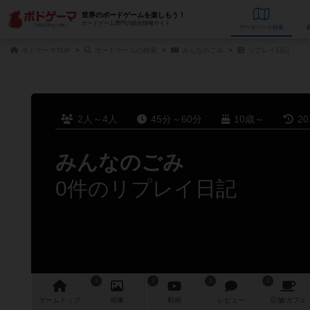
世界のボードゲームを楽しもう！
ボードゲーム専門の総合情報サイト
データベース
検
ボドゲーマTOP
ボードゲームの検索
みんなのごみ
リプレイ日記
2人～4人
45分～60分
10歳～
2
みんなのごみ
0件のリプレイ日記
3
2
1
2
ゲーム
トップ
画像
動画
レビュー
店舗/
カフェ