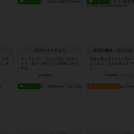
レビュー
レビュー
ダグエイトチェス
宝石の煌き：デュエル 
。記号
チェスなのに、ほんの10分で終わり
筆者が最も好きな2人用ボ
イ。あ
ます。動きで敵のコマの種類が分か
ムである『宝石の煌めき 
れば...
に、...
約2時間前
by くみ
約3時間前
by 手動人形
レビュー
ルール/インスト