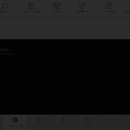
索
新着レビュー
ボードゲーム会
コミュニティ
掲示板一覧
019年～
リプレイ
日記
戦略
・コツ
ルール
/インスト
掲示板
拡張/関連
作
次