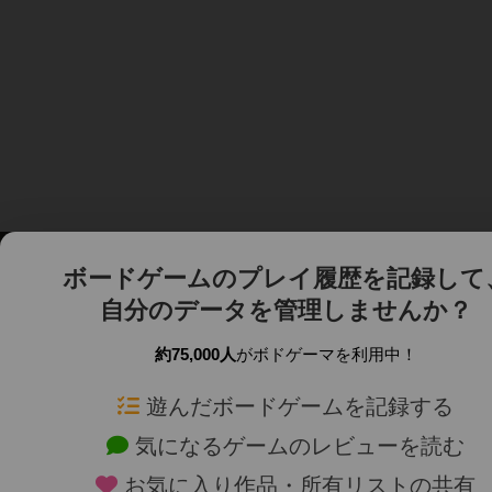
ボードゲームのプレイ履歴を記録して
自分のデータを管理しませんか？
約75,000人
がボドゲーマを利用中！
ボドゲーマTOP
ボードゲーム通販
遊んだボードゲームを記録する
気になるゲームのレビューを読む
ボードゲームを検索する
新作・再入荷情報
お気に入り作品・所有リストの共有
ボードゲームの新着レビュー
定番ボードゲームの通販