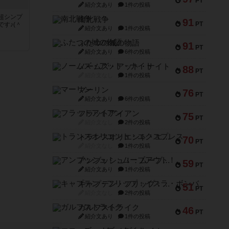
PT
紹介文あり
1件の投稿
超シンプ
南北戦争
91
PT
す♪(＾
紹介文あり
1件の投稿
ふたつの城の物語
91
く
PT
紹介文あり
6件の投稿
ノームズ・アット・ナイト
88
PT
紹介文なし
1件の投稿
マーリン
76
PT
紹介文あり
6件の投稿
フラットアイアン
75
PT
紹介文なし
2件の投稿
トランスオリエント・エクスプレス
70
PT
紹介文なし
1件の投稿
アンブッシュ！：ムーブアウト！
59
PT
紹介文あり
1件の投稿
キャプテン・フリップ：イスラ・ボンバ
51
PT
紹介文なし
2件の投稿
ガルフストライク
46
PT
紹介文あり
1件の投稿