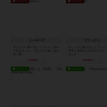
リプレイ
リプレイ
リーダーズ
ブリックス
久しぶりに取り出してプレイ。詰め
久しぶりに取り出してプレイ
きれなかった…であっさり追い込ま
担当と色担当に分かれてプレ
れて負...
かんか...
約2時間前
by くみ
約2時間前
by くみ
レビュー
レビュー