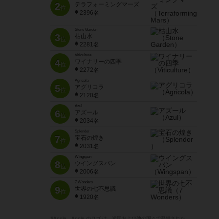
2
テラフォーミングマーズ
位
2396名
Stone Garden
3
枯山水
位
2281名
Viticulture
4
ワイナリーの四季
位
2272名
Agricola
5
アグリコラ
位
2120名
Azul
6
アズール
位
2034名
Splendor
7
宝石の煌き
位
2031名
Wingspan
8
ウイングスパン
位
2006名
7 Wonders
9
世界の七不思議
位
1920名
※Apple、Apple のロゴ は、米国および他の国々で登録された