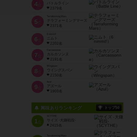
4
バトルライン
位
2379名
Terraforming Mars
5
テラフォーミングマーズ
位
2371名
6 nimmt!
6
ニムト
位
2202名
Carcassonne
7
カルカソンヌ
位
2191名
Wingspan
8
ウイングスパン
位
2150名
Azul
9
アズール
位
1903名
興味ありランキング
トップ50
SCYTHE
1
サイズ -大鎌戦役-
位
2415名
Terraforming Mars