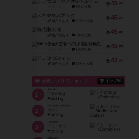
エコーズ・オブ・タイム
45
PT
紹介文なし
8件の投稿
スカルキング
45
PT
紹介文あり
12件の投稿
海兵隊
45
PT
紹介文あり
1件の投稿
Bitter End ブタペスト救出作戦
45
PT
紹介文なし
1件の投稿
ドコジャン
42
PT
紹介文あり
10件の投稿
お気に入りランキング
トップ50
Splendor
1
宝石の煌き
位
4041名
Die Siedler von Catan
2
カタン
位
3616名
Dominion
3
ドミニオン
位
2530名
Battle Line