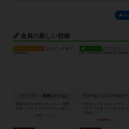
み
会員の新しい投稿
ルール/インスト
レビュー
フリップ７：復讐心とともに
概要Flip 7が復活しました――復讐
大好きなアズールシリーズ。
を伴って!オリジナルゲームの楽し...
ドグラスを作っていきます✨1
り自由...
4分前
by jurong
約1時間前
by しんたろ