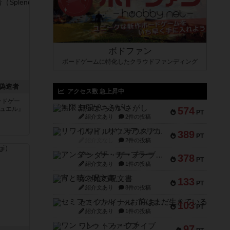
ボドファン
ボードゲームに特化したクラウドファンディング
偽造者
アクセス数 急上昇中
ードゲー
無限まちがいさがし
デュエル』
574
PT
紹介文あり
2件の投稿
リワイルド：サウスアメリカ
389
PT
紹介文なし
2件の投稿
アンダー・ザ・テーブラー
378
PT
紹介文あり
1件の投稿
宵と暁の呪文書
133
PT
紹介文あり
8件の投稿
セミファイナル ～お前はまだ生きている～
103
PT
紹介文あり
1件の投稿
ワン・トゥ・ファイブ
97