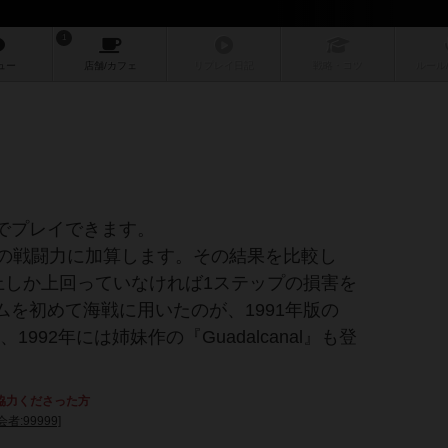
1
ュー
店舗/
カフェ
リプレイ
日記
戦略
・コツ
ルール
でプレイできます。
トの戦闘力に加算します。その結果を比較し
上しか上回っていなければ1ステップの損害を
を初めて海戦に用いたのが、1991年版の
992年には姉妹作の『Guadalcanal』も登
協力くださった方
会者:99999]