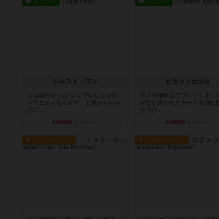
レビュー
レビュー
ジャスト・ワン
ピタッコカルタ
まぁ面白かった‼️よくテレビとかの
ボドゲ相席会でプレイしまし
バラエティなんかで、お題がわから
がなが書かれたカードを2枚
ずに...
をつけ...
約6時間前
by みいやん
約6時間前
by みいやん
ルール/インスト
ルール/インスト