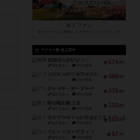
ボドファン
ボードゲームに特化したクラウドファンディング
アクセス数 急上昇中
無限まちがいさがし
574
PT
紹介文あり
2件の投稿
リワイルド：サウスアメリカ
389
PT
紹介文なし
2件の投稿
アンダー・ザ・テーブラー
378
PT
紹介文あり
1件の投稿
宵と暁の呪文書
133
PT
紹介文あり
8件の投稿
セミファイナル ～お前はまだ生きている～
103
PT
紹介文あり
1件の投稿
ワン・トゥ・ファイブ
97
PT
紹介文あり
1件の投稿