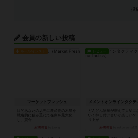
投
会員の新しい投稿
ルール/インスト
レビュー
マーケットフレッシュ
メメントオンラインタクテ
目的あなたの店先に農産物の木箱を
どんどん物量が増えて大変に
戦略的に積み重ねて在庫を最大化
いく押し付け合いが楽しいゲ
し、競合...
り上が...
約3時間前
by jurong
約4時間前
by nekomanma222