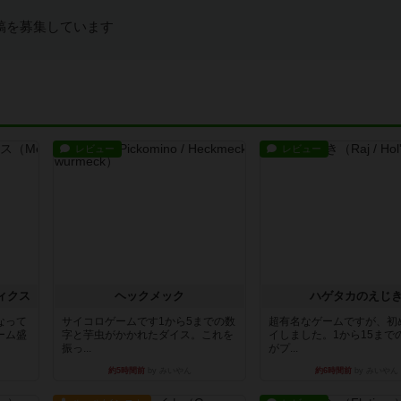
稿を募集しています
レビュー
レビュー
ィクス
ヘックメック
ハゲタカのえじ
なって
サイコロゲームです1から5までの数
超有名なゲームですが、初
ーム盛
字と芋虫がかかれたダイス。これを
イしました。1から15まで
振っ...
がプ...
約5時間前
by みいやん
約6時間前
by みいやん