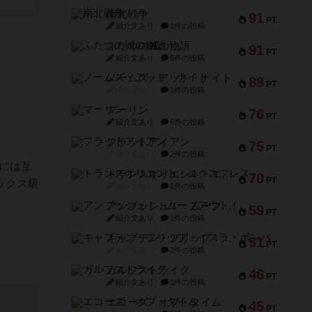
南北戦争
91
PT
紹介文あり
1件の投稿
ふたつの城の物語
91
PT
紹介文あり
6件の投稿
ノームズ・アット・ナイト
88
PT
紹介文なし
1件の投稿
マーリン
76
PT
紹介文あり
6件の投稿
フラットアイアン
75
PT
紹介文なし
2件の投稿
トには互
トランスオリエント・エクスプレス
70
PT
ックス級
紹介文なし
1件の投稿
アンブッシュ！：ムーブアウト！
59
PT
紹介文あり
1件の投稿
キャプテン・フリップ：イスラ・ボンバ
51
PT
紹介文なし
2件の投稿
ガルフストライク
46
PT
紹介文あり
1件の投稿
エコーズ・オブ・タイム
45
PT