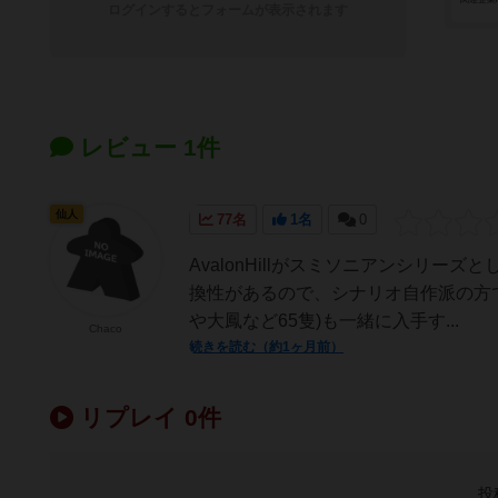
ログインするとフォームが表示されます
レビュー 1件
仙人
77名
1名
0
AvalonHillがスミソニアンシリーズとし
換性があるので、シナリオ自作派の方であ
や大鳳など65隻)も一緒に入手す...
Chaco
続きを読む（約1ヶ月前）
リプレイ 0件
投