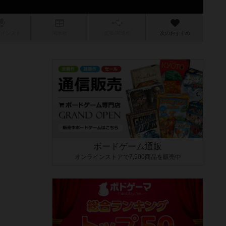
/インスト
掲示板
拡張/関連
作
次のおすすめ
ボードゲーム通販
オンラインストアで7,500商品を販売中