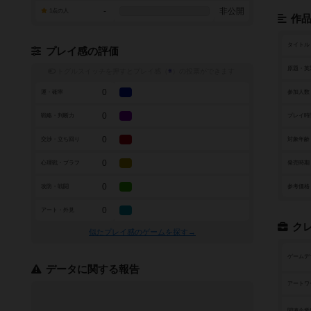
-
非公開
1点の人
作
タイトル
プレイ感の評価
原題・英
トグルスイッチを押すとプレイ感（
※
）の投票ができます
0
運・確率
参加人数
0
戦略・判断力
プレイ時
0
交渉・立ち回り
対象年齢
0
心理戦・ブラフ
発売時期
0
攻防・戦闘
参考価格
0
アート・外見
ク
似たプレイ感のゲームを探す→
ゲームデ
データに関する報告
アートワ
関連企業