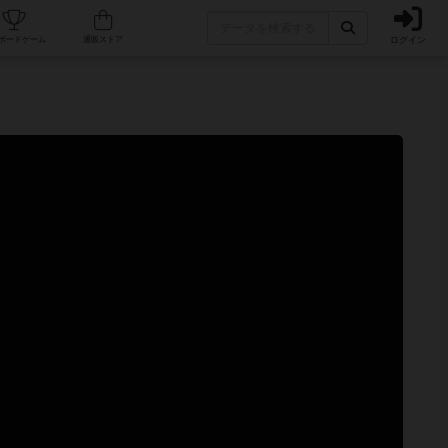
ログイン
カフェ/店舗
人気ボードゲーム
通販ストア