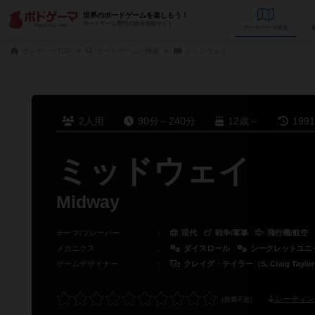
世界のボードゲームを楽しもう！
ボードゲーム専門の総合情報サイト
データベース
検
ボドゲーマTOP
ボードゲームの検索
ミッドウェイ
2人用
90分～240分
12歳～
199
ミッドウェイ
Midway
テーマ/フレーバー
：
現代
戦争/軍事
飛行機/航空
メカニクス
：
ダイスロール
シークレットユニ
ゲームデザイナー
：
クレイグ・テイラー（S. Craig Taylo
レーティン