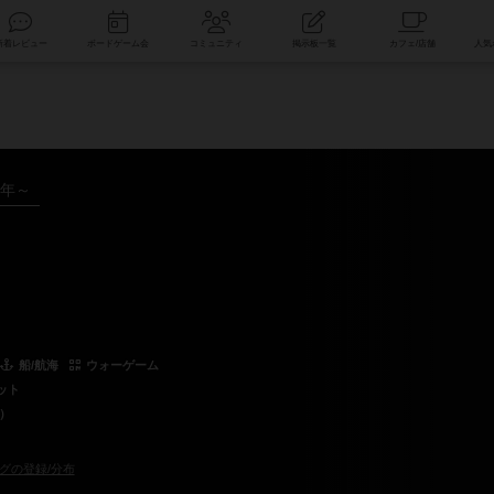
索
新着レビュー
ボードゲーム会
コミュニティ
掲示板一覧
1年～
船/航海
ウォーゲーム
ット
r）
グの登録/分布