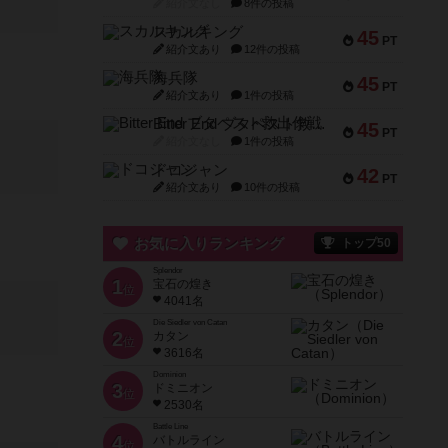
紹介文なし
8件の投稿
スカルキング
45
PT
紹介文あり
12件の投稿
海兵隊
45
PT
紹介文あり
1件の投稿
Bitter End ブタペスト救出作戦
45
PT
紹介文なし
1件の投稿
ドコジャン
42
PT
紹介文あり
10件の投稿
お気に入りランキング
トップ50
Splendor
1
宝石の煌き
位
4041名
Die Siedler von Catan
2
カタン
位
3616名
Dominion
3
ドミニオン
位
2530名
Battle Line
4
バトルライン
位