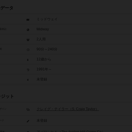
品データ
ミッドウェイ
Midway
題表記
2人用
90分～240分
間
12歳から
1991年～
未登録
レジット
クレイグ・テイラー（S. Craig Taylor）
ザイン
未登録
ーク
/団体