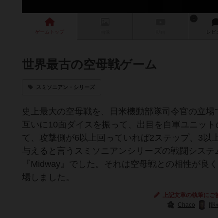
1
ゲーム
トップ
画像
動画
レビ
世界最古の空母戦ゲーム
スミソニアン・シリーズ
史上最大の空母戦を、日米機動部隊司令官の立場
互いに10面ダイスを振って、出目を自軍ユニッ
て、攻撃側が6以上回っていれば2ステップ、3以
与えると言うスミソニアンシリーズの戦闘システム
『Midway』でした。それは空母戦との相性が良く、1
場しました。
上記文章の執筆にご
Chaco
[退