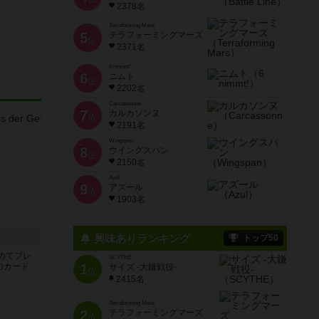
2378名
Terraforming Mars
5
テラフォーミングマーズ
位
2371名
6 nimmt!
6
ニムト
位
2202名
Carcassonne
7
カルカソンヌ
位
2191名
Wingspan
8
ウイングスパン
位
2150名
Azul
9
アズール
位
1903名
き
興味ありランキング
トップ50
めてプレ
SCYTHE
のカード
1
サイズ -大鎌戦役-
位
2415名
Terraforming Mars
2
テラフォーミングマーズ
位