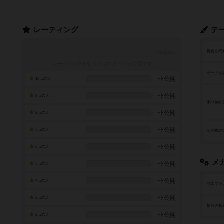
レーティング
テ
舞台の時
レーティングを行うには
ログイン
が必要です
ゲームの
-
非公開
10点の人
-
非公開
9点の人
乗り物が
-
非公開
8点の人
-
非公開
7点の人
その他の
-
非公開
6点の人
メ
-
非公開
5点の人
-
非公開
4点の人
頻出する
-
非公開
3点の人
情報の扱
-
非公開
2点の人