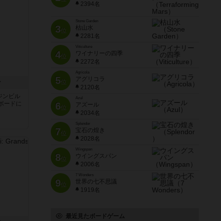
2394名
Stone Garden
3
枯山水
位
2281名
Viticulture
4
ワイナリーの四季
位
2272名
Agricola
5
アグリコラ
ン
位
2120名
ジンビル
Azul
ボードに
6
アズール
位
2034名
Splendor
7
宝石の煌き
位
2028名
Wingspan
8
ウイングスパン
位
2006名
7 Wonders
9
世界の七不思議
位
1919名
最近見たボードゲーム