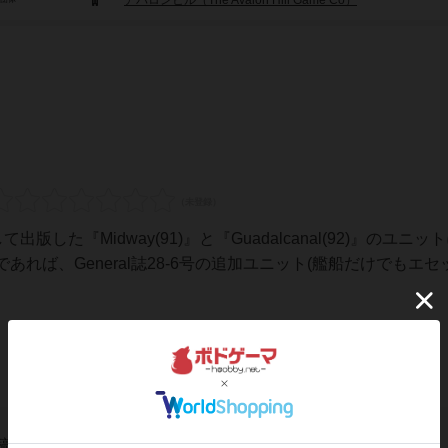
アバロンヒル（The Avalon Hill Game Co）
て出版した『Midway(91)』と『Guadalcanal(92)』のユニッ
れば、General誌28-6号の追加ユニット(艦船だけでもエセ
稿を募集しています