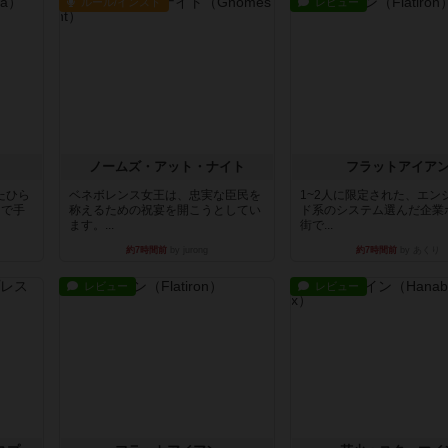
ルール/インスト
レビュー
ノームズ・アット・ナイト
フラットアイア
たひら
ベネボレンス女王は、忠実な臣民を
1~2人に限定された、エン
まで手
称えるための祝宴を開こうとしてい
ド系のシステム選んだ企業
ます。...
街で...
約7時間前
by jurong
約7時間前
by あくり
レビュー
レビュー