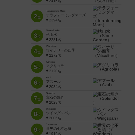
2415名
Terraforming Mars
2
テラフォーミングマーズ
位
2394名
Stone Garden
3
枯山水
位
2281名
Viticulture
4
ワイナリーの四季
位
2272名
Agricola
5
アグリコラ
位
2120名
Azul
6
アズール
位
2034名
Splendor
7
宝石の煌き
位
2028名
Wingspan
8
ウイングスパン
位
2006名
7 Wonders
9
世界の七不思議
位
1919名