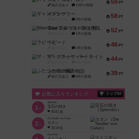
59
PT
紹介文あり
13件の投稿
ギャンブラー
58
PT
紹介文なし
2件の投稿
Bitter End ブタペスト救出作戦
52
PT
紹介文なし
1件の投稿
ラピード
46
PT
紹介文なし
1件の投稿
ザ・フラッフィー・ライト
44
PT
紹介文なし
0件の投稿
ふたつの城の物語
39
PT
紹介文あり
6件の投稿
お気に入りランキング
トップ50
Splendor
1
宝石の煌き
位
4041名
Die Siedler von Catan
2
カタン
位
3616名
Dominion
ドミニオン