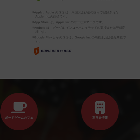
※Apple、Apple のロゴ は、米国および他の国々で登録された
Apple Inc.の商標です。
※App Store は、Apple Inc.のサービスマークです。
※Android は、グーグル インコーポレイテッドの商標または登録商
標です。
※Google Play とそのロゴは、Google Inc.の商標または登録商標で
す。
ボードゲームカフェ
運営者情報