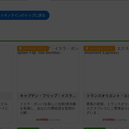
ントオンラインのトップに戻る
ルール/インスト
ルール/インスト
キャプテン・フリップ：イスラ・ボンバ
ンビル
イスラ・ボンバを探しに出航!潜水艦
乗客の皆様、トランスオリ
ードに
を装備し、あなたの乗組員を監獄か
エクスプレスにご乗車あり
ら解...
ざいま...
約4時間前
by jurong
約5時間前
by jurong