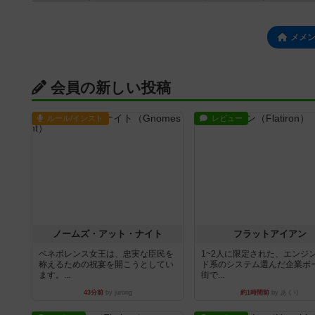
メメ
会員の新しい投稿
ルール/インスト
レビュー
ノームズ・アット・ナイト
フラットアイアン
ベネボレンス女王は、忠実な臣民を
1~2人に限定された、エンジ
称えるための祝宴を開こうとしてい
ド系のシステム選んだ企業ボ
ます。...
街で...
43分前
by jurong
約1時間前
by あくり