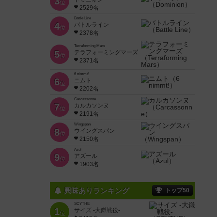
3
位
2529名
Battle Line
4
バトルライン
位
2378名
Terraforming Mars
5
テラフォーミングマーズ
位
2371名
6 nimmt!
6
ニムト
位
2202名
Carcassonne
7
カルカソンヌ
位
2191名
Wingspan
8
ウイングスパン
位
2150名
Azul
9
アズール
位
1903名
興味ありランキング
トップ50
SCYTHE
1
サイズ -大鎌戦役-
位