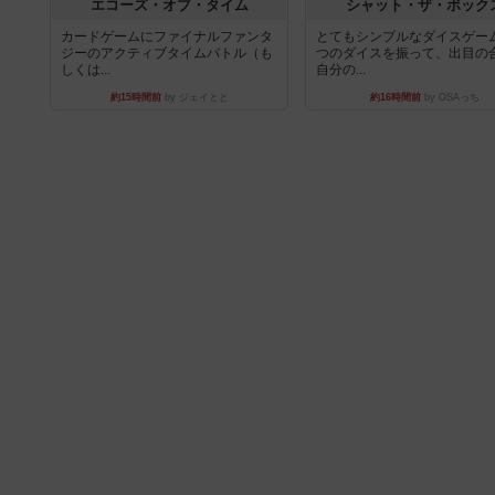
エコーズ・オブ・タイム
シャット・ザ・ボック
カードゲームにファイナルファンタ
とてもシンプルなダイスゲー
ジーのアクティブタイムバトル（も
つのダイスを振って、出目の
しくは...
自分の...
約15時間前
by ジェイとと
約16時間前
by OSAっち