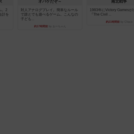
ス
オバケだぞ～
南北戦争
ム。2
対人アナログプレイ。簡単なルール
1983年にVictory Game
合計を
で誰とでも遊べるゲーム。こんなの
『The Civil ...
子ども...
約21時間前
by Chaco
約17時間前
by おーちゃん