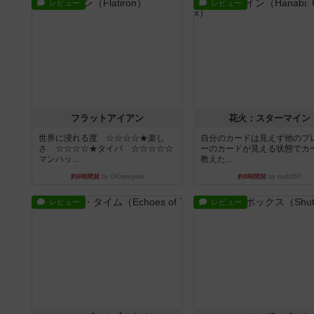
レビュー
レビュー
フラットアイアン
花火：スターマイン
世界に浸れる度 ☆☆☆☆★楽し
自分のカードは見えず他のプ
さ ☆☆☆☆★タイパ ☆☆☆☆☆
ーのカードが見える状態でカ
マンハッ...
教えた...
約6時間前
by DKnewyork
約8時間前
by mob567
レビュー
レビュー