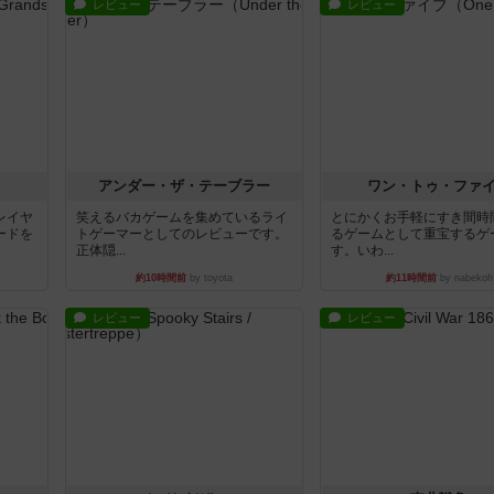
レビュー
レビュー
アンダー・ザ・テーブラー
ワン・トゥ・ファ
レイヤ
笑えるバカゲームを集めているライ
とにかくお手軽にすき間時
ードを
トゲーマーとしてのレビューです。
るゲームとして重宝するゲ
正体隠...
す。いわ...
約10時間前
by toyota
約11時間前
by nabekoh
レビュー
レビュー