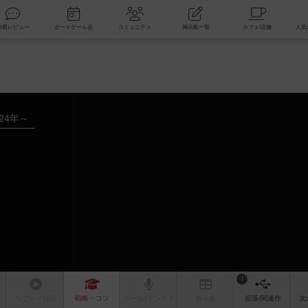
索
新着レビュー
ボードゲーム会
コミュニティ
掲示板一覧
024年～
1
リプレイ
日記
戦略
・コツ
ルール
/インスト
掲示板
拡張/関連
作
次