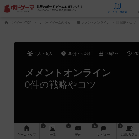
世界のボードゲームを楽しもう！
ボードゲーム専門の総合情報サイト
データベース
検
ボドゲーマTOP
ボードゲームの検索
メメントオンライン
戦略やコツ
1人～5人
30分～60分
10歳～
2
メメントオンライン
0件の戦略やコツ
1
1
10
4
ゲーム
トップ
画像
動画
レビュー
店舗/
カフェ