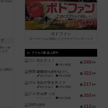
ボドファン
ボードゲームに特化したクラウドファンディング
イブ
間をうめ
ームで
アクセス数 急上昇中
コレクト！
340
PT
紹介文なし
1件の投稿
無限まちがいさがし
322
PT
紹介文あり
2件の投稿
ガルフストライク
217
PT
紹介文あり
1件の投稿
クルティボ
203
PT
紹介文なし
1件の投稿
1809
112
PT