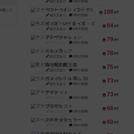
紹介文あり
1件の投稿
ファースト・イン・フライト
sが出版した
108
PT
紹介文あり
3件の投稿
モズビ－ズ・レイダ－ズ
94
PT
紹介文あり
1件の投稿
テンプテーション
79
PT
紹介文なし
2件の投稿
インドネシア
78
PT
紹介文あり
2件の投稿
宵と暁の呪文書
75
PT
紹介文あり
8件の投稿
リスボン・トラム 28
73
PT
紹介文あり
9件の投稿
アマナイト
73
PT
紹介文なし
1件の投稿
ブラヴェスト
66
PT
紹介文なし
1件の投稿
スペクタキュラー
60
PT
紹介文なし
1件の投稿
スモールワールド