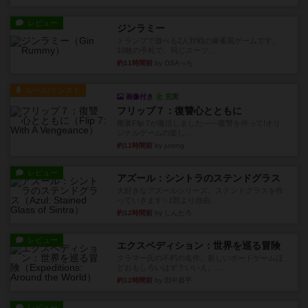
レビュー
ジンラミー
トランプで遊べる2人対戦の麻雀風ゲームです。
10枚の手札で、同じスーツ...
約11時間前
by OSAっち
ルール/インスト
画像付き
充実
フリップ７：復讐心とともに
概要Flip 7が復活しました――復讐を伴って!オリ
ジナルゲームの楽し...
約11時間前
by jurong
レビュー
アズール：シントラのステンドグラス
大好きなアズールシリーズ。ステンドグラスを作
っていきます✨1部より自由...
約12時間前
by しんたろ
レビュー
エクスペディション：世界を巡る冒険
クラマー氏の不朽の名作。新しいボードゲームほ
どおもしろいはず？いいえ。...
約12時間前
by 田中昌平
レビュー