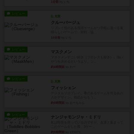
1分前
by いち
レビュー
充実
クルーバージュ
リプレイ性のある推理ゲームかつ手軽に遊べる素
晴らしいゲームで、対戦、協...
10分前
by いち
レビュー
マスクメン
マスクメンすごい好き（プロレスも好き）。強い
やつを決めるというより、ジ...
約4時間前
by わー
レビュー
充実
フィッシェン
デジタルソロプレイ。毒のあるゲームを作るあの
人がデザイン。箱絵からもう...
約5時間前
by おーちゃん
レビュー
ナンジャモンジャ・ミドリ
私は吃音を持っているのですが、友達と集まって
このゲームをした際、3ゲー...
約9時間前
by 155973