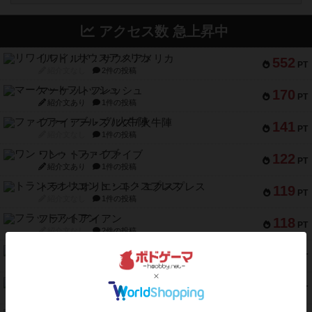
アクセス数 急上昇中
リワイルド：サウスアメリカ
552
PT
紹介文なし
2件の投稿
マーケットフレッシュ
170
PT
紹介文あり
1件の投稿
ファイアー・ブルズ / 火牛陣
141
PT
紹介文なし
1件の投稿
ワン・トゥ・ファイブ
122
PT
紹介文あり
1件の投稿
トランスオリエント・エクスプレス
119
PT
紹介文なし
1件の投稿
フラットアイアン
118
PT
紹介文なし
2件の投稿
エコーズ・オブ・タイム
118
PT
紹介文なし
8件の投稿
南北戦争
79
PT
紹介文あり
1件の投稿