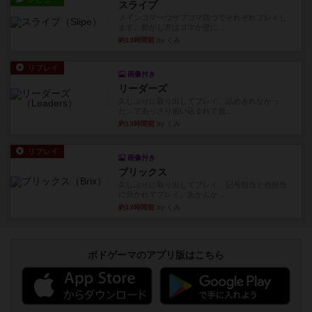
スライプ
メインコマ一つサブコマ四つでそれぞれプレイし
ます。動かし方はコマか壁に...
約13時間前
by くみ
リプレイ
画像付き
リーダーズ
久しぶりに取り出してプレイ。詰めきれなかっ
た…であっさり追い込まれて負...
約13時間前
by くみ
リプレイ
画像付き
ブリックス
久しぶりに取り出してプレイ。記号担当と色担当
に分かれてプレイ。あかんか...
約13時間前
by くみ
ボドゲーマのアプリ版はこちら