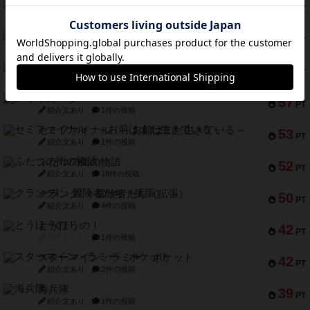
キャプテン・フリップ：イスラ・ボンバ
72
PT
紹介文なし
2件の投稿
メメントオンラインタクティクス
70
PT
紹介文あり
4件の投稿
パーミッド
68
PT
紹介文なし
1件の投稿
クリーグ
57
PT
紹介文あり
1件の投稿
セミファイナル ～お前はまだ生きている～
53
PT
紹介文あり
1件の投稿
ふたつの街の物語
52
PT
紹介文あり
18件の投稿
クランク! ：冒険者たち（拡張）
50
PT
紹介文あり
4件の投稿
とうほうの！
42
PT
紹介文なし
1件の投稿
スターマイン・ラミー ポケット
42
PT
紹介文あり
2件の投稿
海兵隊
39
PT
紹介文あり
1件の投稿