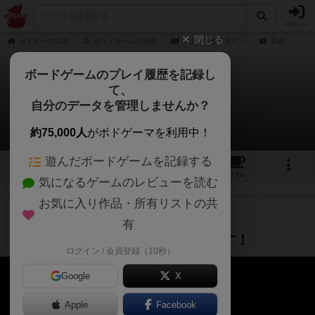
ログイン
閉じる
ボドゲーマTOP
ボードゲームの検索
メメントオンライン
動画
ボードゲームのプレイ履歴を記録し
て、
メメントオンライン
自分のデータを管理しませんか？
1件の動画
約75,000人
がボドゲーマを利用中！
遊んだボードゲームを記録する
1
1
10
4
トップ
画像
動画
レビュー
カフェ
気になるゲームのレビューを読む
お気に入り作品・所有リストの共
プレイ/実況
ルール説明
1年以上前
有
簡単なルール説明＆プレイ動画です！
ログイン / 会員登録（10秒）
Google
X
Apple
Facebook