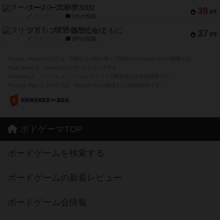
スーパーストア3000
39
PT
紹介文なし
1件の投稿
フリップ７：復讐心とともに
37
PT
紹介文なし
2件の投稿
※Apple、Apple のロゴ は、米国および他の国々で登録されたApple Inc.の商標です。
※App Store は、Apple Inc.のサービスマークです。
※Android は、グーグル インコーポレイテッドの商標または登録商標です。
※Google Play とそのロゴは、Google Inc.の商標または登録商標です。
ボドゲーマTOP
ボードゲームを検索する
ボードゲームの新着レビュー
ボードゲーム会情報