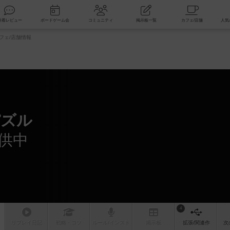
索
新着レビュー
ボードゲーム会
コミュニティ
掲示板一覧
フェ/店舗情報
パズル
供中
4
リプレイ
日記
戦略
・コツ
ルール
/インスト
掲示板
拡張/関連
作
次