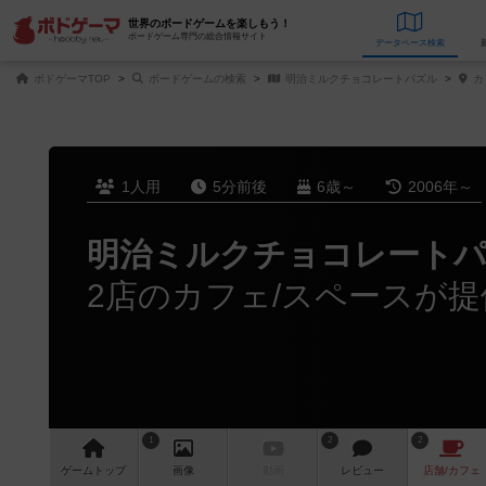
世界のボードゲームを楽しもう！
ボードゲーム専門の総合情報サイト
データベース
検
ボドゲーマTOP
ボードゲームの検索
明治ミルクチョコレートパズル
カ
1人用
5分前後
6歳～
2006年～
明治ミルクチョコレート
2店のカフェ/スペースが提
1
2
2
ゲーム
トップ
画像
動画
レビュー
店舗/
カフェ