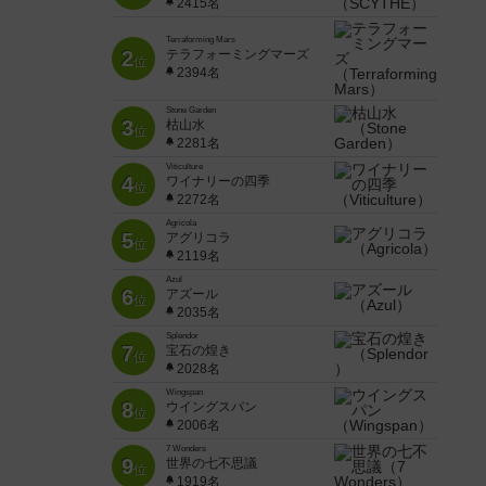
2415名
Terraforming Mars
2
テラフォーミングマーズ
位
2394名
Stone Garden
3
枯山水
位
2281名
Viticulture
4
ワイナリーの四季
位
2272名
Agricola
5
アグリコラ
位
2119名
Azul
6
アズール
位
2035名
Splendor
7
宝石の煌き
位
2028名
Wingspan
8
ウイングスパン
位
2006名
7 Wonders
9
世界の七不思議
位
1919名