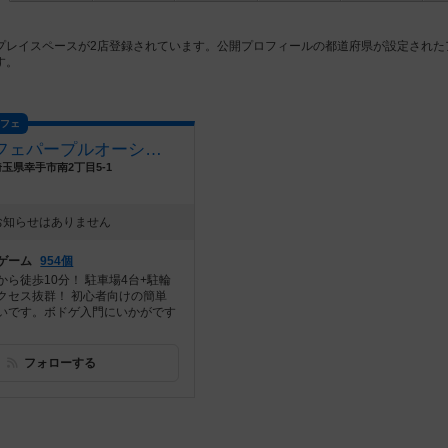
プレイスペースが2店登録されています。公開プロフィールの都道府県が設定された
す。
カフェ
ボドゲカフェパープルオーシャン
埼玉県幸手市南2丁目5-1
お知らせはありません
ゲーム
954個
ら徒歩10分！ 駐車場4台+駐輪
クセス抜群！ 初心者向けの簡単
いです。ボドゲ入門にいかがです
フォローする