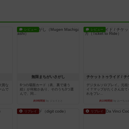
レビュー
レビュー
無限まちがいさがし
大賞な
6つの場面カード（表、裏で違う
デジタルソロプレイ。元祖
ームで
絵）が何枚かあり、そのうち3つ選
イ？マップがたくさん出て
んで、同...
れをプレ...
約9時間前
by ジェイとと
約10時間前
by おーちゃ
リプレイ
リプレイ