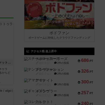
ボドファン
ボードゲームに特化したクラウドファンディング
アクセス数 急上昇中
スチームローラーズ
686
PT
チケットトゥライド / チケットトゥライドアメリカ
紹介文なし
2件の投稿
チケラ
テンプテーション
326
PT
るからど
紹介文なし
2件の投稿
アマナイト
300
ん
PT
紹介文なし
1件の投稿
ギャンブラー
257
PT
紹介文なし
2件の投稿
コレクト！
240
PT