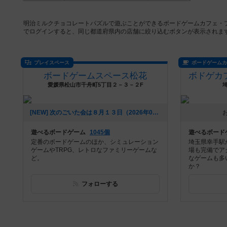
明治ミルクチョコレートパズルで遊ぶことができるボードゲームカフェ・
でログインすると、同じ都道府県内の店舗に絞り込むボタンが表示されま
プレイスペース
ボードゲーム
ボードゲームスペース松花
愛媛県松山市千舟町5丁目２－３－２F
[NEW] 次のごいた会は８月１３日（2026年07月25日 15時21分）
遊べるボードゲーム
1045個
遊べるボード
定番のボードゲームのほか、シミュレーション
埼玉県幸手駅か
ゲームやTRPG、レトロなファミリーゲームな
場も完備でア
ど。
なゲームも多
か？
フォローする