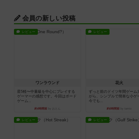
会員の新しい投稿
レビュー
レビュー
ワンラウンド
花火
星5軽〜中量級を中心にプレイする
ずっと前のドイツ年間ゲーム
ゲーマーの感想です。今回はボード
がら、シンプルで簡単な小ゲ
ゲーム...
今でも...
約4時間前
by おとん
約6時間前
by tamio
レビュー
レビュー