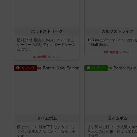
ホットストリーク
ガルフストライク
星7軽〜中量級を中心にプレイする
1983年にVictory Gamesが
ゲーマーの感想です。ボードゲーム
『Gulf Strik...
会にて...
約17時間前
by Chaco
約17時間前
by おとん
リプレイ
レビュー
タイムボム
タイムボム
僕はホントに嘘が下手なようで、す
まず簡単で軽い！大人数で遊
ぐバレますみんなホント、嘘が上手
それなのに小箱！何より楽し
ですよ...
正体隠...