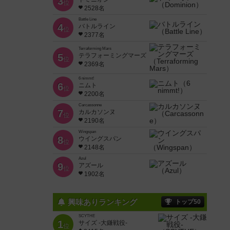
3
位
2528名
Battle Line
4
バトルライン
位
2377名
Terraforming Mars
5
テラフォーミングマーズ
位
2369名
6 nimmt!
6
ニムト
位
2200名
Carcassonne
7
カルカソンヌ
位
2190名
Wingspan
8
ウイングスパン
位
2148名
Azul
9
アズール
位
1902名
興味ありランキング
トップ50
SCYTHE
1
サイズ -大鎌戦役-
位