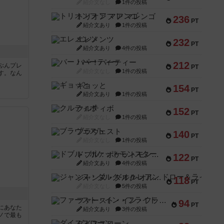
紹介文なし
1件の投稿
トリオンフ ア マレンゴ
236
PT
紹介文あり
1件の投稿
エレメンツ
232
PT
紹介文あり
4件の投稿
バー！パーティー
212
ぶんプレ
PT
紹介文なし
1件の投稿
す。なん
ギョッと
154
PT
紹介文あり
1件の投稿
クルティボ
152
PT
紹介文なし
1件の投稿
ブラヴェスト
140
PT
紹介文なし
1件の投稿
ドブル：ポケットモンスター
122
PT
紹介文あり
4件の投稿
ジャンヌ・ダルク-オルレアン ドロー＆ライト
118
PT
紹介文なし
5件の投稿
ファースト・イン・フライト
94
PT
にあなた
紹介文あり
3件の投稿
ノで最も
ダイススローン