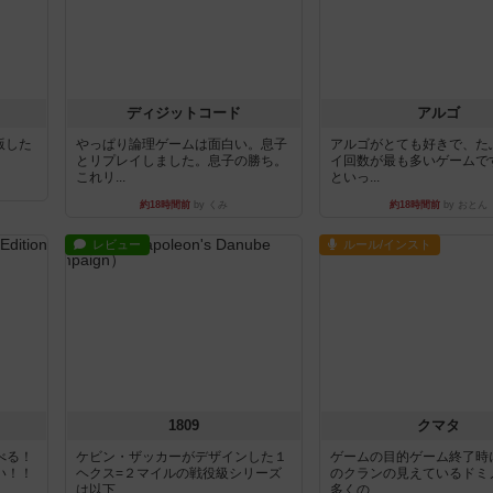
ディジットコード
アルゴ
出版した
やっぱり論理ゲームは面白い。息子
アルゴがとても好きで、た
とリプレイしました。息子の勝ち。
イ回数が最も多いゲームで
これリ...
といっ...
約18時間前
by くみ
約18時間前
by おとん
レビュー
ルール/インスト
1809
クマタ
べる！
ケビン・ザッカーがデザインした１
ゲームの目的ゲーム終了時
い！！
ヘクス=２マイルの戦役級シリーズ
のクランの見えているドミ
は以下...
多くの...