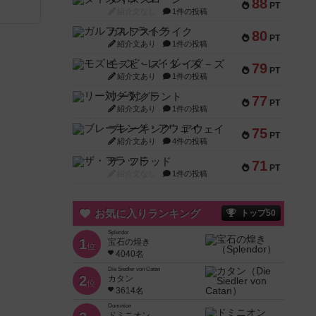
88
PT
紹介文なし
1件の投稿
ガルフストライク
80
PT
紹介文あり
1件の投稿
モズビ－ズ・レイダ－ズ
79
PT
紹介文あり
1件の投稿
リー対グラント
77
PT
紹介文あり
1件の投稿
ブレーキング・アウェイ
75
PT
紹介文あり
4件の投稿
ザ・フラッド
71
PT
紹介文なし
1件の投稿
お気に入りランキング
トップ50
Splendor
1
宝石の煌き
位
4040名
Die Siedler von Catan
2
カタン
位
3614名
Dominion
ドミニオン