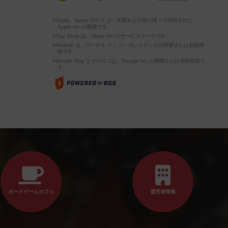
※Apple、Apple のロゴ は、米国および他の国々で登録された
Apple Inc.の商標です。
※App Store は、Apple Inc.のサービスマークです。
※Android は、グーグル インコーポレイテッドの商標または登録商
標です。
※Google Play とそのロゴは、Google Inc.の商標または登録商標で
す。
ボードゲームカフェ
運営者情報