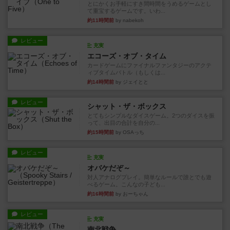
とにかくお手軽にすき間時間をうめるゲームとし
て重宝するゲームです。いわ...
約11時間前
by nabekoh
レビュー
充実
エコーズ・オブ・タイム
カードゲームにファイナルファンタジーのアクテ
ィブタイムバトル（もしくは...
約14時間前
by ジェイとと
レビュー
シャット・ザ・ボックス
とてもシンプルなダイスゲーム。2つのダイスを振
って、出目の合計を自分の...
約15時間前
by OSAっち
レビュー
充実
オバケだぞ～
対人アナログプレイ。簡単なルールで誰とでも遊
べるゲーム。こんなの子ども...
約16時間前
by おーちゃん
レビュー
充実
南北戦争