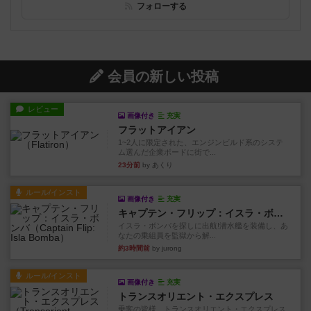
フォローする
会員の新しい投稿
レビュー
画像付き
充実
フラットアイアン
1~2人に限定された、エンジンビルド系のシステ
ム選んだ企業ボードに街で...
23分前
by あくり
ルール/インスト
画像付き
充実
キャプテン・フリップ：イスラ・ボンバ
イスラ・ボンバを探しに出航!潜水艦を装備し、あ
なたの乗組員を監獄から解...
約3時間前
by jurong
ルール/インスト
画像付き
充実
トランスオリエント・エクスプレス
乗客の皆様、トランスオリエント・エクスプレス