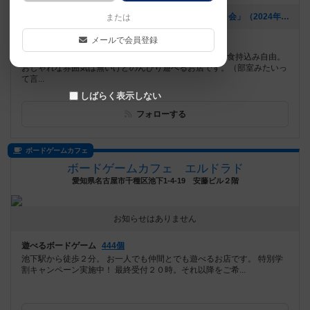
[NEW] 9/24(火)19時「トリックテイキングゲーム遊ぼう会」（2024年08月26日 17時22分）
または
メールで会員登録
遊べるボードゲーム
858個
秋葉原徒歩10分、末広町徒歩2分。フリードリンク＆飲食持込み自由。
おしゃれな雰囲気は無いけどのんびり遊べるお店です。（部室みたいっ
て言...
しばらく表示しない
フォローする
ボードゲームカフェ
ボードゲームカフェ エルドラド
愛知県名古屋市千種区池下1-4-19 安藤ビル２階
お知らせはありません
遊べるボードゲーム
444個
池下駅から徒歩２分。 お一人でも仲間とでも遊べるお店です。 特別学
割キャンペーン実施中！ 最終受付２０時。それ以降をご希...