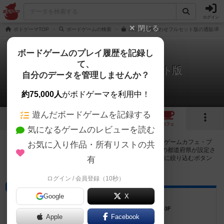
ログイン
閉じる
ボドゲーマTOP
ボードゲームの検索
めがねっ娘あわせフルセット版の通販/商
ボードゲームのプレイ履歴を記録し
て、
めがねっ娘あわせフルセット版
自分のデータを管理しませんか？
2店のカフェ/スペースが提供中
約75,000人
がボドゲーマを利用中！
遊んだボードゲームを記録する
10
1
2
トップ
画像
動画
レビュー
カフェ
気になるゲームのレビューを読む
めがねっ娘あわせフルセット版で遊ぶことができるボードゲームカフェ・プ
お気に入り作品・所有リストの共
レイスペースが2店登録されています。公開プロフィールの都道府県が設定さ
れたアカウントでログインすると、同じ都道府県内の店舗に絞り込むボタン
有
が表示されます。
ログイン / 会員登録（10秒）
ボードゲームカフェ
Google
X
秋葉原集会所
東京都千代田区外神田3-8-6 イサミヤ第7ビル3F
Apple
Facebook