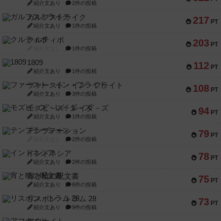
紹介文あり
2件の投稿
ガルフストライク
217
PT
紹介文あり
1件の投稿
クルティボ
203
PT
紹介文なし
1件の投稿
1809
112
PT
紹介文あり
1件の投稿
ファースト・イン・フライト
108
PT
紹介文あり
3件の投稿
モズビ－ズ・レイダ－ズ
94
PT
紹介文あり
1件の投稿
テンプテーション
79
PT
紹介文なし
2件の投稿
インドネシア
78
PT
紹介文あり
2件の投稿
宵と暁の呪文書
75
PT
紹介文あり
8件の投稿
リスボン・トラム 28
73
PT
紹介文あり
9件の投稿