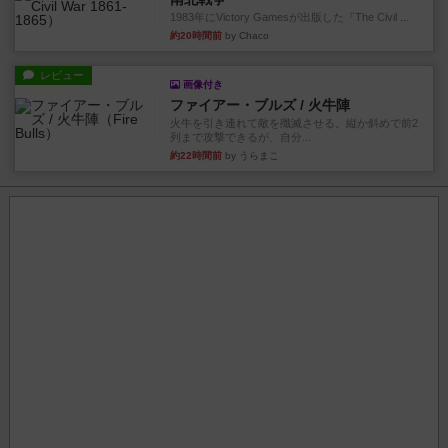
1983年にVictory Gamesが出版した『The Civil ...
約20時間前
by Chaco
レビュー
画像付き
ファイアー・ブルズ / 火牛陣
火牛を引き連れて敵を殲滅させる。縦か斜めで前2
列まで攻撃できるが、自分...
約22時間前
by うらまこ