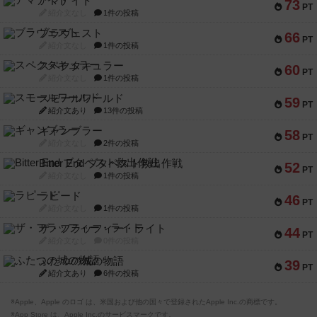
アマナイト
73
PT
紹介文なし
1件の投稿
ブラヴェスト
66
PT
紹介文なし
1件の投稿
スペクタキュラー
60
PT
紹介文なし
1件の投稿
スモールワールド
59
PT
紹介文あり
13件の投稿
ギャンブラー
58
PT
紹介文なし
2件の投稿
Bitter End ブタペスト救出作戦
52
PT
紹介文なし
1件の投稿
ラピード
46
PT
紹介文なし
1件の投稿
ザ・フラッフィー・ライト
44
PT
紹介文なし
0件の投稿
ふたつの城の物語
39
PT
紹介文あり
6件の投稿
※Apple、Apple のロゴ は、米国および他の国々で登録されたApple Inc.の商標です。
※App Store は、Apple Inc.のサービスマークです。