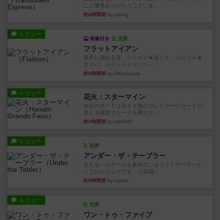
にご乗車ありがとうございま...
約4時間前
by jurong
レビュー
画像付き
充実
フラットアイアン
世界に浸れる度 ☆☆☆☆★楽しさ ☆☆☆☆★
タイパ ☆☆☆☆☆マンハッ...
約5時間前
by DKnewyork
レビュー
花火：スターマイン
自分のカードは見えず他のプレイヤーのカードが
見える状態でカードを教えた...
約7時間前
by mob567
レビュー
充実
アンダー・ザ・テーブラー
笑えるバカゲームを集めているライトゲーマーと
してのレビューです。正体隠...
約9時間前
by toyota
レビュー
充実
ワン・トゥ・ファイブ