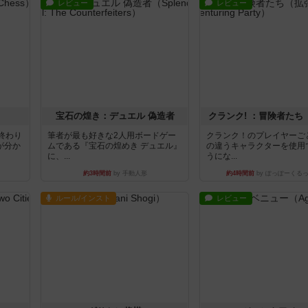
レビュー
レビュー
宝石の煌き：デュエル 偽造者
クランク! ：冒険者たち
終わり
筆者が最も好きな2人用ボードゲー
クランク！のプレイヤーご
が分か
ムである『宝石の煌めき デュエル』
の違うキャラクターを使用
に、...
うにな...
約3時間前
by 手動人形
約4時間前
by ぽっぽーくる
ルール/インスト
レビュー