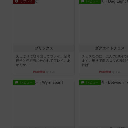
リプレイ
レビュー
ブリックス
ダグエイトチェス
久しぶりに取り出してプレイ。記号
チェスなのに、ほんの10分で
担当と色担当に分かれてプレイ。あ
ます。動きで敵のコマの種類
かんか...
れば...
約2時間前
by くみ
約2時間前
by くみ
レビュー
レビュー