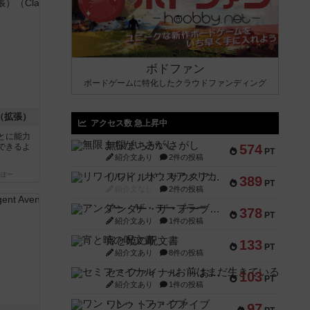
ボドファン
ボードゲームに特化したクラウドファンディング
（拡張）
アクセス数 急上昇中
とに能力
無限まちがいさがし
できるよ
574
PT
紹介文あり
2件の投稿
っぽー
リワイルド：サウスアメリカ
389
PT
紹介文なし
2件の投稿
アンダー・ザ・テーブラー
378
PT
紹介文あり
1件の投稿
宵と暁の呪文書
133
PT
紹介文あり
8件の投稿
セミファイナル ～お前はまだ生きている～
103
PT
紹介文あり
1件の投稿
ワン・トゥ・ファイブ
97