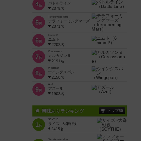
4
バトルライン
位
2379名
Terraforming Mars
5
テラフォーミングマーズ
位
2371名
6 nimmt!
6
ニムト
位
2202名
Carcassonne
7
カルカソンヌ
位
2191名
Wingspan
8
ウイングスパン
位
2150名
Azul
9
アズール
位
1903名
興味ありランキング
トップ50
SCYTHE
1
サイズ -大鎌戦役-
位
2415名
Terraforming Mars