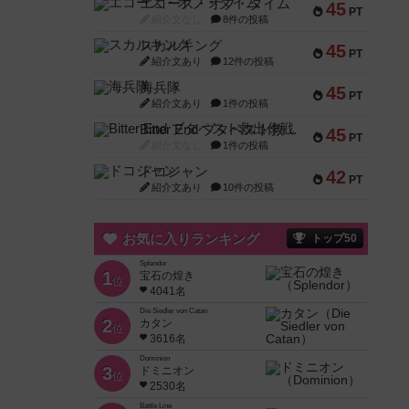
エコーズ・オブ・タイム
45
PT
紹介文なし
8件の投稿
スカルキング
45
PT
紹介文あり
12件の投稿
海兵隊
45
PT
紹介文あり
1件の投稿
Bitter End ブタペスト救出作戦
45
PT
紹介文なし
1件の投稿
ドコジャン
42
PT
紹介文あり
10件の投稿
お気に入りランキング
トップ50
Splendor
1
宝石の煌き
位
4041名
Die Siedler von Catan
2
カタン
位
3616名
Dominion
3
ドミニオン
位
2530名
Battle Line