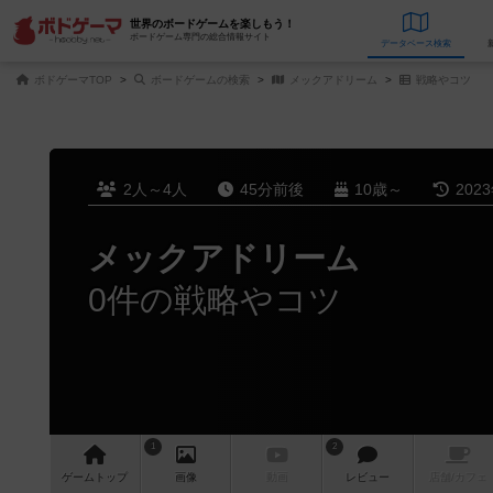
世界のボードゲームを楽しもう！
ボードゲーム専門の総合情報サイト
データベース
検
ボドゲーマTOP
ボードゲームの検索
メックアドリーム
戦略やコツ
2人～4人
45分前後
10歳～
202
メックアドリーム
0件の戦略やコツ
1
2
ゲーム
トップ
画像
動画
レビュー
店舗/
カフェ