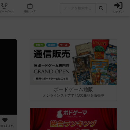
ログイン
カフェ/店舗
人気ボードゲーム
通販ストア
ボードゲーム通販
オンラインストアで7,500商品を販売中
のおすすめ