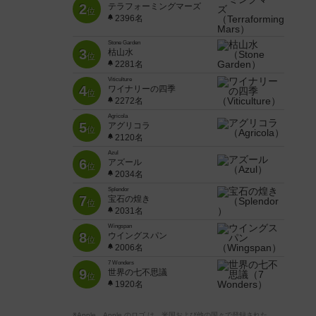
2
テラフォーミングマーズ
位
2396名
Stone Garden
3
枯山水
位
2281名
Viticulture
4
ワイナリーの四季
位
2272名
Agricola
5
アグリコラ
位
2120名
Azul
6
アズール
位
2034名
Splendor
7
宝石の煌き
位
2031名
Wingspan
8
ウイングスパン
位
2006名
7 Wonders
9
世界の七不思議
位
1920名
※Apple、Apple のロゴ は、米国および他の国々で登録された