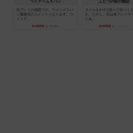
ワイアームスパン
ふたつの街の物語
初プレイの感想です。ウイングスパ
タイルを4×4で並べて街づく
ン履修済のコメントとなります。ウ
す。ただし、街は各プレイヤ
イング...
にあ...
約4時間前
by daisdice
約8時間前
by ジェイとと