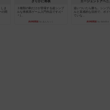
ざりかに将棋
エージェントアベニ
りしま
３種類の駒だけが登場する超シンプ
追いついたら勝ち。シンプ
ーの間
ルな将棋系ゲーム入門作品です♪(＾
ルと直感的な目的で、ボド
＾)...
ていな...
約8時間前
by あんちっく
約9時間前
by daisdice