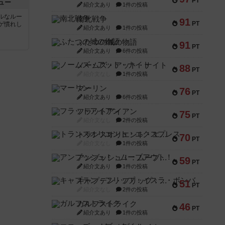
PT
ュー
紹介文あり
1件の投稿
ルなルー
南北戦争
91
PT
ゲ慣れし
紹介文あり
1件の投稿
ふたつの城の物語
91
PT
紹介文あり
6件の投稿
ノームズ・アット・ナイト
88
PT
紹介文なし
1件の投稿
マーリン
76
PT
紹介文あり
6件の投稿
フラットアイアン
75
PT
紹介文なし
2件の投稿
トランスオリエント・エクスプレス
70
PT
紹介文なし
1件の投稿
アンブッシュ！：ムーブアウト！
59
PT
紹介文あり
1件の投稿
キャプテン・フリップ：イスラ・ボンバ
51
PT
紹介文なし
2件の投稿
ガルフストライク
46
PT
紹介文あり
1件の投稿