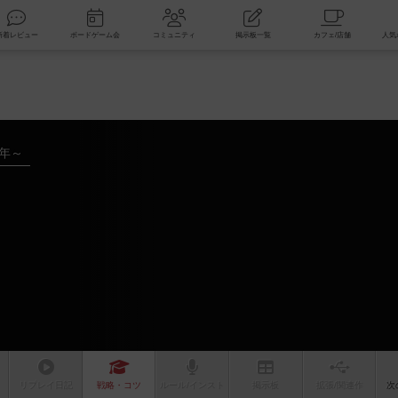
索
新着レビュー
ボードゲーム会
コミュニティ
掲示板一覧
3年～
リプレイ
日記
戦略
・コツ
ルール
/インスト
掲示板
拡張/関連
作
次