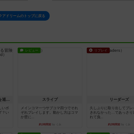
クアドリームのトップに戻る
レビュー
リプレイ
エクスペディション：世界を巡る冒険
スライプ
リーダーズ
しいボ
メインコマ一つサブコマ四つでそれ
久しぶりに取り出してプレ
ず？い
ぞれプレイします。動かし方はコマ
きれなかった…であっさり
か壁に...
れて負...
約1時間前
by くみ
約2時間前
by くみ