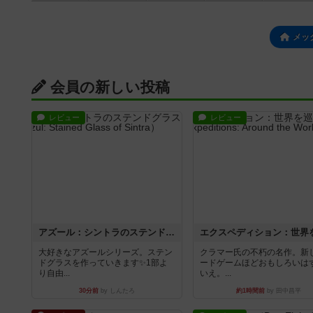
メッ
会員の新しい投稿
レビュー
レビュー
アズール：シントラのステンドグラス
大好きなアズールシリーズ。ステン
クラマー氏の不朽の名作。新
ドグラスを作っていきます✨1部よ
ードゲームほどおもしろいは
り自由...
いえ。...
30分前
by しんたろ
約1時間前
by 田中昌平