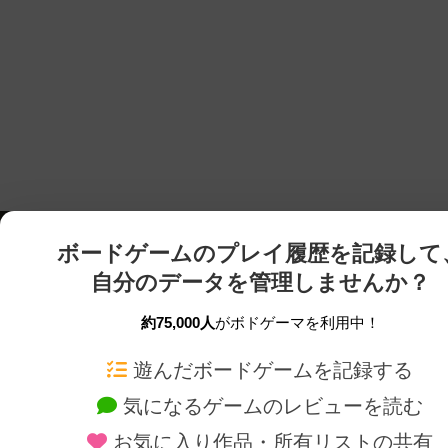
ボードゲームのプレイ履歴を記録して
自分のデータを管理しませんか？
約75,000人
がボドゲーマを利用中！
ボドゲーマTOP
ボードゲーム通販
遊んだボードゲームを記録する
気になるゲームのレビューを読む
ボードゲームを検索する
新作・再入荷情報
お気に入り作品・所有リストの共有
ボードゲームの新着レビュー
定番ボードゲームの通販