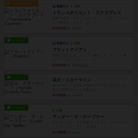
ルール/インスト
画像付き
充実
トランスオリエント・エクスプレス
乗客の皆様、トランスオリエント・エクスプレス
にご乗車ありがとうございま...
約4時間前
by jurong
レビュー
画像付き
充実
フラットアイアン
世界に浸れる度 ☆☆☆☆★楽しさ ☆☆☆☆★
タイパ ☆☆☆☆☆マンハッ...
約5時間前
by DKnewyork
レビュー
花火：スターマイン
自分のカードは見えず他のプレイヤーのカードが
見える状態でカードを教えた...
約7時間前
by mob567
レビュー
充実
アンダー・ザ・テーブラー
笑えるバカゲームを集めているライトゲーマーと
してのレビューです。正体隠...
約9時間前
by toyota