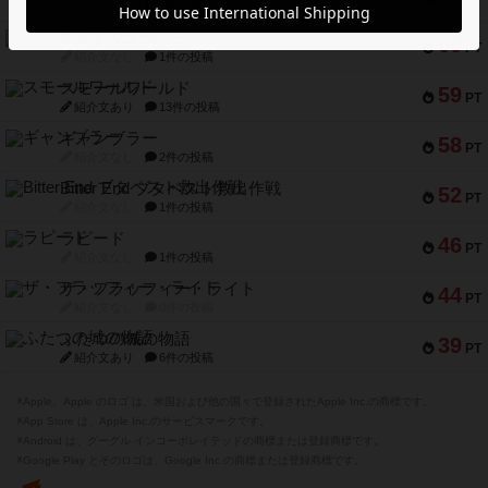
紹介文なし
1件の投稿
スペクタキュラー
60
PT
紹介文なし
1件の投稿
スモールワールド
59
PT
紹介文あり
13件の投稿
ギャンブラー
58
PT
紹介文なし
2件の投稿
Bitter End ブタペスト救出作戦
52
PT
紹介文なし
1件の投稿
ラピード
46
PT
紹介文なし
1件の投稿
ザ・フラッフィー・ライト
44
PT
紹介文なし
0件の投稿
ふたつの城の物語
39
PT
紹介文あり
6件の投稿
※Apple、Apple のロゴ は、米国および他の国々で登録されたApple Inc.の商標です。
※App Store は、Apple Inc.のサービスマークです。
※Android は、グーグル インコーポレイテッドの商標または登録商標です。
※Google Play とそのロゴは、Google Inc.の商標または登録商標です。