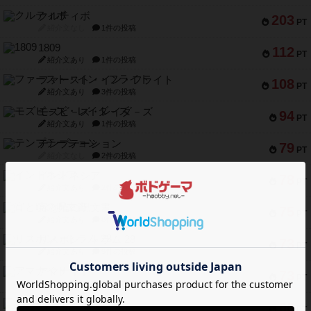
クルティボ
203
PT
紹介文なし
1件の投稿
1809
112
PT
紹介文あり
1件の投稿
ファースト・イン・フライト
108
PT
紹介文あり
3件の投稿
モズビ－ズ・レイダ－ズ
94
PT
紹介文あり
1件の投稿
テンプテーション
79
PT
紹介文なし
2件の投稿
インドネシア
78
PT
紹介文あり
2件の投稿
宵と暁の呪文書
75
PT
紹介文あり
8件の投稿
リスボン・トラム 28
73
PT
紹介文あり
9件の投稿
アマナイト
73
PT
紹介文なし
1件の投稿
ブラヴェスト
66
PT