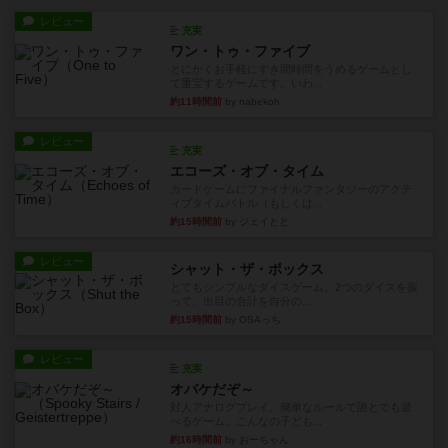
レビュー
充実
ワン・トゥ・ファイブ
とにかくお手軽にすき間時間をうめるゲームとし
て重宝するゲームです。いわ...
約11時間前
by nabekoh
レビュー
充実
エコーズ・オブ・タイム
カードゲームにファイナルファンタジーのアクテ
ィブタイムバトル（もしくは...
約15時間前
by ジェイとと
レビュー
シャット・ザ・ボックス
とてもシンプルなダイスゲーム。2つのダイスを振
って、出目の合計を自分の...
約15時間前
by OSAっち
レビュー
充実
オバケだぞ～
対人アナログプレイ。簡単なルールで誰とでも遊
べるゲーム。こんなの子ども...
約16時間前
by おーちゃん