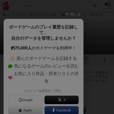
ログイン
閉じる
ボドゲーマTOP
ボードゲームの検索
メックアドリーム
掲示板
ボードゲームのプレイ履歴を記録し
て、
メックアドリーム
自分のデータを管理しませんか？
0件の掲示板
約75,000人
がボドゲーマを利用中！
遊んだボードゲームを記録する
1
2
トップ
画像
動画
レビュー
カフェ
気になるゲームのレビューを読む
ログインするとメックアドリームに関する掲示板の作成やコメントの書き込
お気に入り作品・所有リストの共
みが出来るようになります。ルールの疑問やエラッタ情報、マニュアルでは
判断し辛い曖昧な表記等について会員同士で自由にコミュニケーションをと
有
ることが出来ます。
ログイン / 会員登録（10秒）
ログイン/無料会員登録
Google
X
Apple
Facebook
メックアドリームのトップに戻る