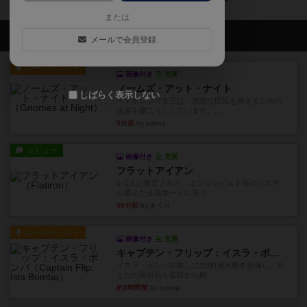
または
会員の新しい投稿
メールで会員登録
ルール/インスト
画像付き
充実
ノームズ・アット・ナイト
しばらく表示しない
ベネボレンス女王は、忠実な臣民を称えるための
祝宴を開こうとしています。...
9分前
by jurong
レビュー
画像付き
充実
フラットアイアン
1~2人に限定された、エンジンビルド系のシステ
ム選んだ企業ボードに街で...
38分前
by あくり
ルール/インスト
画像付き
充実
キャプテン・フリップ：イスラ・ボンバ
イスラ・ボンバを探しに出航!潜水艦を装備し、あ
なたの乗組員を監獄から解...
約3時間前
by jurong