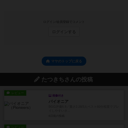
ログイン/会員登録でコメント
ログインする
マヤのトップに戻る
たつきちさんの投稿
レビュー
画像付き
パイオニア
BGG評価6.9／重さ2.28/3人ベスト60分程度でプレ
イしやすいネ...
6日前
の投稿
レビュー