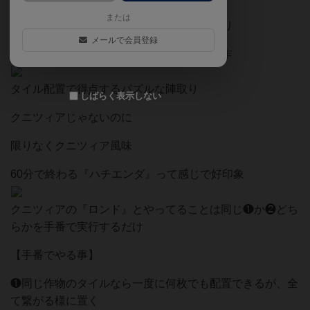
または
『砂漠を越えて』とかに通ずる60分の陣取り
メールで会員登録
『こういうのでイイのよ』…枠の隠れた傑作
タイル配置で得点するパズルな陣取り
しばらく表示しない
クニツィアじゃないのに
限りなくクニツィア風味
60分で終わる『ハチエンダ』って感じで好印象
クニツィアの『ロンド』とやってることは同じ❶か❷どち
らかを手番で実行するだけ
【手番でやる事】
❶同じ作物のタイルなら一度に何枚でも配置できるが、全
て繋がる様に置く