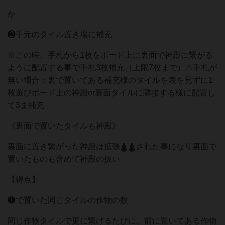
か
❷手元のタイル置き場に補充
※この時、手札から1枚をボード上に裏面で神殿に繋がる
ように配置する事で手札3枚補充（上限7枚まで）⚠️手札が
無い場合：裏で置いてある補充様のタイルを表を見ずに1
枚選びボード上の神殿or裏面タイルに隣接する様に配置し
て3ま補充
《裏面で置いたタイルも神殿》
裏面に置き繋がった神殿は拡張🛕🛕された事になり裏面で
置いたものも含めて神殿の扱い
【得点】
❶で置いた同じタイルの作物の数
同じ作物タイルで更に繋げるたびに、前に置いてある作物