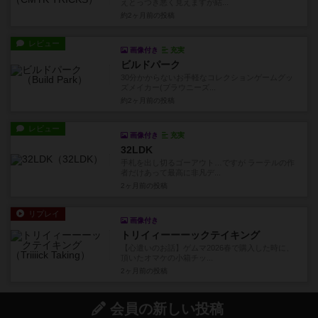
えとっつき悪く見えますが結...
約2ヶ月前
の投稿
レビュー
画像付き
充実
ビルドパーク
30分かからないお手軽なコレクションゲームグッ
ズメイカー(ブラウニーズ...
約2ヶ月前
の投稿
レビュー
画像付き
充実
32LDK
手札を出し切るゴーアウト…ですが ラーテルの作
者だけあって最高に非凡デ...
2ヶ月前
の投稿
リプレイ
画像付き
トリイィーーーックテイキング
【心遣いのお話】ゲムマ2026春で購入した時に、
頂いたオマケの小箱チッ...
2ヶ月前
の投稿
会員の新しい投稿