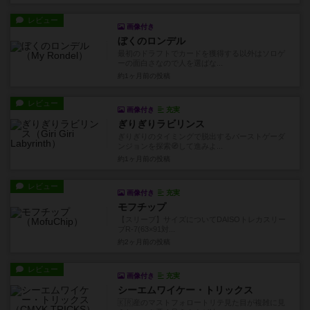
レビュー
画像付き
ぼくのロンデル
最初のドラフトでカードを獲得する以外はソロゲ
ーの面白さなので人を選ばな...
約1ヶ月前
の投稿
レビュー
画像付き
充実
ぎりぎりラビリンス
ぎりぎりのタイミングで脱出するバーストゲーダ
ンジョンを探索🧭して進みよ...
約1ヶ月前
の投稿
レビュー
画像付き
充実
モフチップ
【スリーブ】サイズについてDAISOトレカスリー
ブR-7(63×91対...
約2ヶ月前
の投稿
レビュー
画像付き
充実
シーエムワイケー・トリックス
🇰🇷産のマストフォロートリテ見た目が複雑に見