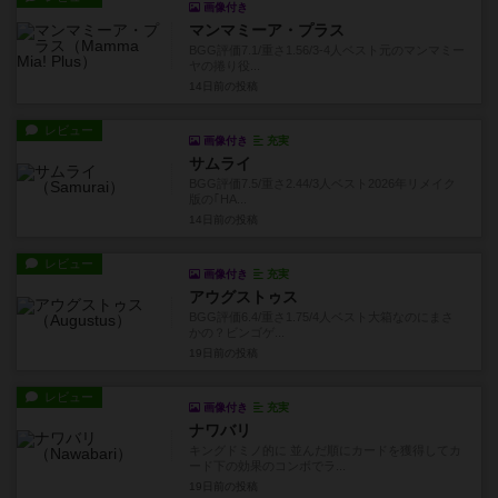
画像付き
マンマミーア・プラス
BGG評価7.1/重さ1.56/3-4人ベスト元のマンマミー
ヤの捲り役...
14日前
の投稿
レビュー
画像付き
充実
サムライ
BGG評価7.5/重さ2.44/3人ベスト2026年リメイク
版の｢HA...
14日前
の投稿
レビュー
画像付き
充実
アウグストゥス
BGG評価6.4/重さ1.75/4人ベスト大箱なのにまさ
かの？ビンゴゲ...
19日前
の投稿
レビュー
画像付き
充実
ナワバリ
キングドミノ的に 並んだ順にカードを獲得してカ
ード下の効果のコンボでラ...
19日前
の投稿