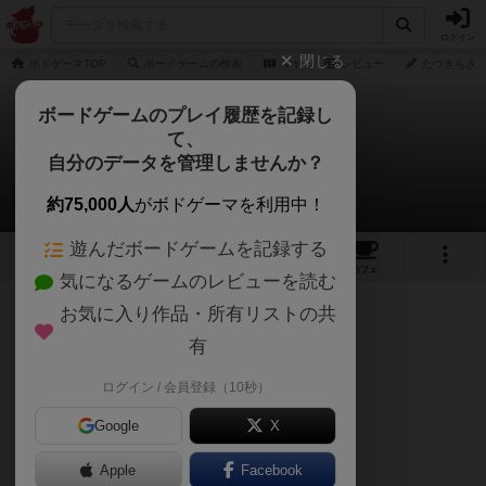
ログイン
閉じる
ボドゲーマTOP
ボードゲームの検索
マヤ
レビュー
たつきちさん
ボードゲームのプレイ履歴を記録し
て、
マヤ
自分のデータを管理しませんか？
たつきちさんのレビュー
約75,000人
がボドゲーマを利用中！
遊んだボードゲームを記録する
5
5
5
トップ
画像
動画
レビュー
カフェ
気になるゲームのレビューを読む
お気に入り作品・所有リストの共
210名
0名
0
3ヶ月前
有
ログイン / 会員登録（10秒）
BGG評価7.0／重さ1.75／3〜4人ベスト
Google
X
久々プレイし再評価、コレ楽しいー
Apple
Facebook
インタラクションをストレートに楽しめる