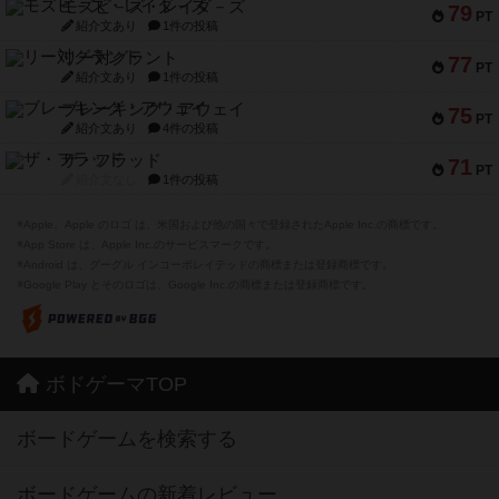
モズビ－ズ・レイダ－ズ
79
PT
紹介文あり
1件の投稿
リー対グラント
77
PT
紹介文あり
1件の投稿
ブレーキング・アウェイ
75
PT
紹介文あり
4件の投稿
ザ・フラッド
71
PT
紹介文なし
1件の投稿
※Apple、Apple のロゴ は、米国および他の国々で登録されたApple Inc.の商標です。
※App Store は、Apple Inc.のサービスマークです。
※Android は、グーグル インコーポレイテッドの商標または登録商標です。
※Google Play とそのロゴは、Google Inc.の商標または登録商標です。
ボドゲーマTOP
ボードゲームを検索する
ボードゲームの新着レビュー