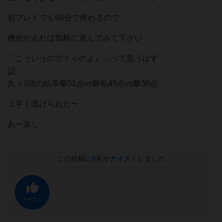
初プレイでも60分で終わるので
機会があれば気軽に遊んでみて下さい
『こういうのでイイのよ』…って思うはず
久々3回の結果🟢51点vs🔴私45点vs🔵30点
上手く逃げられた〜
あー楽し
この投稿に
0
名が
ナイス！
しました
ナイス！