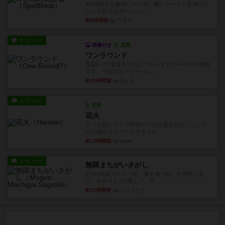
4/5点呪文を修得したり使い魔にトークンを捧げた
りして得点を増やしてい...
約6時間前
by ワタル
レビュー
画像付き
充実
ワンラウンド
星5軽〜中量級を中心にプレイするゲーマーの感想
です。今回はボードゲーム...
約10時間前
by おとん
レビュー
充実
花火
ずっと前のドイツ年間ゲーム大賞ながら、シンプ
ルで簡単な小ゲームで今でも...
約13時間前
by tamio
レビュー
無限まちがいさがし
6つの場面カード（表、裏で違う絵）が何枚かあ
り、そのうち3つ選んで、同...
約15時間前
by ジェイとと