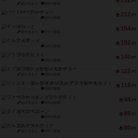
232
PT
紹介文あり
4件の投稿
バー！パーティー
212
PT
紹介文なし
1件の投稿
ギョッと
154
PT
紹介文あり
1件の投稿
クルティボ
152
PT
紹介文なし
1件の投稿
ブラヴェスト
140
PT
紹介文なし
1件の投稿
ドブル：ポケットモンスター
122
PT
紹介文あり
4件の投稿
ジャンヌ・ダルク-オルレアン ドロー＆ライト
118
PT
紹介文なし
5件の投稿
ファースト・イン・フライト
94
PT
紹介文あり
3件の投稿
ダイススローン
88
PT
紹介文なし
1件の投稿
ガルフストライク
80
PT
紹介文あり
1件の投稿