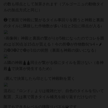
の数も得点として加算されます（ブルゴーニュの動物タイ
ルの加点方式と同じ）
❷で裏面で神殿に繋がるタイル事回りを囲うと神殿と裏面
のタイルに隣接した作物数が多い1位と2位に得点が入る↓
↑画像例）神殿と裏面の繋がりが5枚になったのでコレを囲
めは🥇30点🥈15点が貰える！今の所🔴が作物数6(🍠4＋🌶️
2)🟢3🔵2で🔴が1位の状態（裏面も神殿の扱いになる）
⚠️隣の神殿🛕🛕同士が繋がる様にタイルを置けない（各神
殿🛕で決算が発生するため）
↓囲んで決算したら印として神殿駒を置く
流石に『ロンド』よりは複雑だが、自色のタイルを引いて
配置、又は裏で置きタイル補充を繰り返すだけなので
誰でもできるレベルの陣取りパズル🧩です