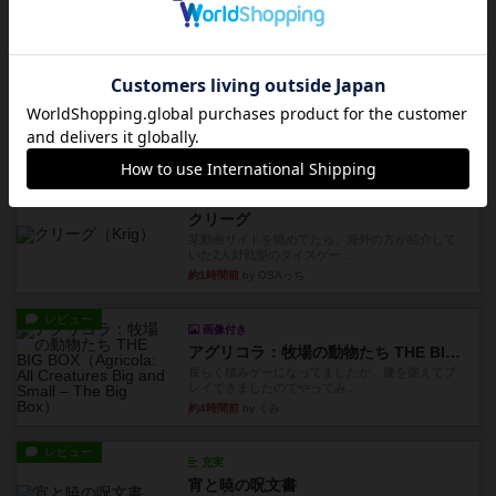
約1時間前
by ジェイとと
レビュー
充実
プレイボーイ
1986年にVictory Gamesが出版した『Playboy』
は、...
約1時間前
by Chaco
レビュー
充実
クリーグ
某動画サイトを眺めてたら、海外の方が紹介して
いた2人対戦型のダイスゲー...
約1時間前
by OSAっち
レビュー
画像付き
アグリコラ：牧場の動物たち THE BIG BOX
長らく積みゲーになってましたが、腰を据えてプ
レイできましたのでやってみ...
約4時間前
by くみ
レビュー
充実
宵と暁の呪文書