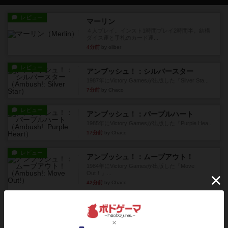
レビュー
マーリン
４人プレイ。インスト1時間プレイ2時間半。結構
ダイス運と手札のカード運...
4分前
by oliber
レビュー
アンブッシュ！：シルバースター
1987年にVictory Gamesが出版した『Silver Sta...
7分前
by Chaco
レビュー
アンブッシュ！：パープルハート
1985年にVictory Gamesが出版した『Purple Hea...
17分前
by Chaco
レビュー
アンブッシュ！：ムーブアウト！
1984年にVictory Gamesが出版した『Move
Out！』...
42分前
by Chaco
レビュー
スカルキング
とにかく楽しい！最高のゲームではと思います。
ルールは多少ゲーム慣れした...