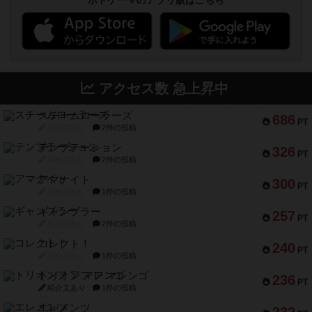
ボドゲーマのアプリ版はこちら
アクセス数 急上昇中
スチームローラーズ
686
PT
紹介文なし
2件の投稿
テンプテーション
326
PT
紹介文なし
2件の投稿
アマナイト
300
PT
紹介文なし
1件の投稿
ギャンブラー
257
PT
紹介文なし
2件の投稿
コレクト！
240
PT
紹介文なし
1件の投稿
トリオンフ ア マレンゴ
236
PT
紹介文あり
1件の投稿
エレメンツ