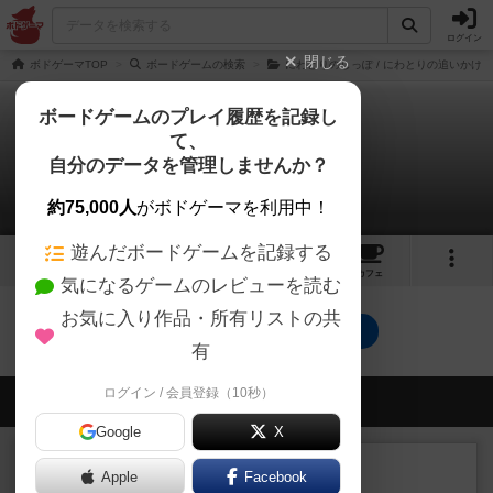
ログイン
閉じる
ボドゲーマTOP
ボードゲームの検索
にわとりのしっぽ / にわとりの追いかけ
ボードゲームのプレイ履歴を記録し
て、
大にわとりのしっぽ
自分のデータを管理しませんか？
0件の動画
約75,000人
がボドゲーマを利用中！
遊んだボードゲームを記録する
1
6
トップ
画像
動画
レビュー
カフェ
気になるゲームのレビューを読む
お気に入り作品・所有リストの共
大にわとりのしっぽのトップに戻る
有
ログイン / 会員登録（10秒）
会員の新しい投稿
Google
X
レビュー
充実
Apple
Facebook
カブラン