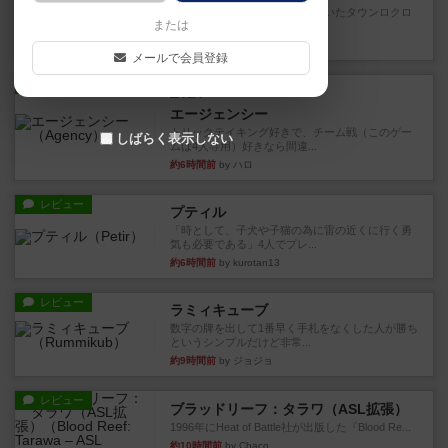
以前オインクゲームスから出ていたタウンロクロ
または
クというゲームのリメイク版...
約3時間前
by ぽっぽーくるっぽー
メールで会員登録
レビュー
充実
エージェンシー
トリックテイキング好きで、チーム戦（このゲー
しばらく表示しない
ムは4人専用）好きなら間違...
約6時間前
by ハロ
レビュー
プティル
「時として、子犬や子猫の為に雷の近くに行く勇
気も必要である」4人でプレ...
約6時間前
by kurotan13
レビュー
ラミィキューブ
数字の牌を出して1番早く手札をなくした人が勝ち
というシンプルだけど非常...
約9時間前
by ジョジョ
レビュー
ブラッドリーフ：タラワ（ASL拡張）
1996年にHeat of Battle社が出版した『Blood Re...
約10時間前
by Chaco