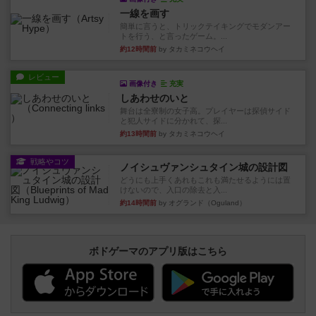
一線を画す
簡単に言うと、トリックテイキングでモダンアー
トを行う、と言ったゲーム。...
約12時間前
by タカミネコウヘイ
レビュー
画像付き
充実
しあわせのいと
舞台は全寮制の女子高。プレイヤーは探偵サイド
と犯人サイドに分かれて、探...
約13時間前
by タカミネコウヘイ
戦略やコツ
ノイシュヴァンシュタイン城の設計図
どうにも上手くあれもこれも満たせるようには置
けないので、入口の除去と入...
約14時間前
by オグランド（Oguland）
ボドゲーマのアプリ版はこちら