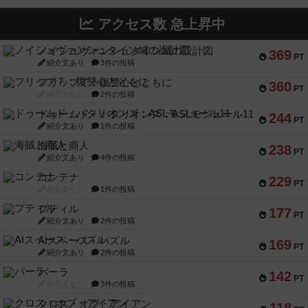
アクセス数 急上昇中
ノイシュヴァンシュタイン城の設計図
369
PT
紹介文あり
3件の投稿
フリップ７：復讐心とともに
360
PT
紹介文なし
2件の投稿
ドゥームド・バタリオンズ：ASLモジュール11
244
PT
紹介文あり
1件の投稿
海賊と商人
238
PT
紹介文あり
4件の投稿
コンテナ
229
PT
紹介文なし
1件の投稿
プティル
177
PT
紹介文あり
2件の投稿
AIスペース・パズル
169
PT
紹介文あり
2件の投稿
パーラ
142
PT
紹介文なし
3件の投稿
クロス・オブ・アイアン