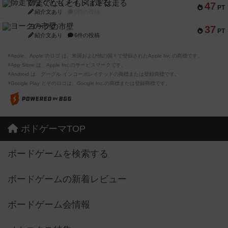
師走でなくともメイドは走る
47
PT
紹介文あり
0件の投稿
ヨークの市壁
37
PT
紹介文あり
6件の投稿
※Apple、Apple のロゴ は、米国および他の国々で登録されたApple Inc.の商標です。
※App Store は、Apple Inc.のサービスマークです。
※Android は、グーグル インコーポレイテッドの商標または登録商標です。
※Google Play とそのロゴは、Google Inc.の商標または登録商標です。
ボドゲーマTOP
ボードゲームを検索する
ボードゲームの新着レビュー
ボードゲーム会情報