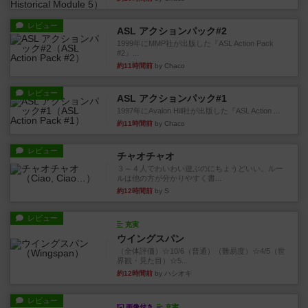
レビュー
ASL アクションパック#2
1999年にMMP社が出版した『ASL Action Pack
#2』...
約11時間前
by Chaco
レビュー
ASL アクションパック#1
1997年にAvalon Hill社が出版した『ASL Action ...
約11時間前
by Chaco
レビュー
チャオチャオ
３～４人でわいわい遊ぶのにちょうどいい。ルー
ルは他の方が分かりやすく書...
約12時間前
by S
レビュー
充実
ウイングスパン
（全体評価）☆10/6（普通）（難易度）☆4/5（世
界観・見た目）☆5...
約12時間前
by ハシオキ
レビュー
画像付き
充実