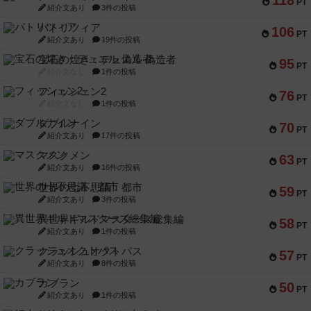
118
PT
紹介文あり
3件の投稿
パトリツィア
106
PT
紹介文あり
19件の投稿
宝石の煌き：デュエル 偽造者
95
PT
紹介文なし
1件の投稿
フィッシェン2
76
PT
紹介文なし
1件の投稿
ダブルナイン
70
PT
紹介文あり
17件の投稿
マスクメン
63
PT
紹介文あり
16件の投稿
世界の七不思議：都市
59
PT
紹介文あり
3件の投稿
異世界ギルドマスターズ総集編
58
PT
紹介文あり
1件の投稿
クラッシュオクトパス
57
PT
紹介文あり
8件の投稿
カブラン
50
PT
紹介文あり
1件の投稿