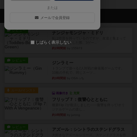
または
会員の新しい投稿
メールで会員登録
レビュー
ナンジャモンジャ・ミドリ
私は吃音を持っているのですが、友達と集まって
しばらく表示しない
このゲームをした際、3ゲー...
約2時間前
by 155973
レビュー
ジンラミー
トランプで遊べる2人対戦の麻雀風ゲームです。
10枚の手札で、同じスーツ...
約3時間前
by OSAっち
ルール/インスト
画像付き
充実
フリップ７：復讐心とともに
概要Flip 7が復活しました――復讐を伴って!オリ
ジナルゲームの楽し...
約3時間前
by jurong
レビュー
アズール：シントラのステンドグラス
大好きなアズールシリーズ。ステンドグラスを作