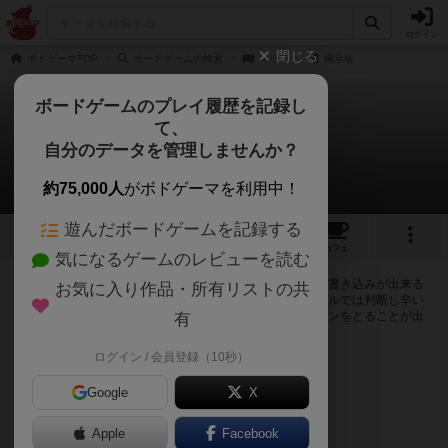
ログイン
閉じる
ボドゲーマTOP
ボードゲームの検索
マリア
掲示板
ボードゲームのプレイ履歴を記録し
て、
マリア
自分のデータを管理しませんか？
0件の掲示板
約75,000人
がボドゲーマを利用中！
遊んだボードゲームを記録する
4
3
6
トップ
画像
動画
レビュー
カフェ
気になるゲームのレビューを読む
ログインするとマリアに関する掲示板の作成やコメントの書き込みが出来る
お気に入り作品・所有リストの共
ようになります。ルールの疑問やエラッタ情報、マニュアルでは判断し辛い
曖昧な表記等について会員同士で自由にコミュニケーションをとることが出
有
来ます。
ログイン / 会員登録（10秒）
ログイン/無料会員登録
Google
X
Apple
Facebook
マリアのトップに戻る