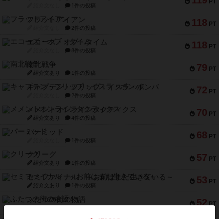
119
PT
紹介文なし
1件の投稿
フラットアイアン
118
PT
紹介文なし
2件の投稿
エコーズ・オブ・タイム
118
PT
紹介文なし
8件の投稿
南北戦争
79
PT
紹介文あり
1件の投稿
キャプテン・フリップ：イスラ・ボンバ
72
PT
紹介文なし
2件の投稿
メメントオンラインタクティクス
70
PT
紹介文あり
4件の投稿
パーミッド
68
PT
紹介文なし
1件の投稿
クリーグ
57
PT
紹介文あり
1件の投稿
セミファイナル ～お前はまだ生きている～
53
PT
紹介文あり
1件の投稿
ふたつの街の物語
52
PT
紹介文あり
18件の投稿