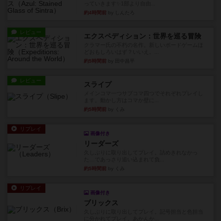
っていきます✨1部より自由...
約4時間前
by しんたろ
レビュー
エクスペディション：世界を巡る冒険
クラマー氏の不朽の名作。新しいボードゲームほ
どおもしろいはず？いいえ。...
約5時間前
by 田中昌平
レビュー
スライプ
メインコマ一つサブコマ四つでそれぞれプレイし
ます。動かし方はコマか壁に...
約5時間前
by くみ
リプレイ
画像付き
リーダーズ
久しぶりに取り出してプレイ。詰めきれなかっ
た…であっさり追い込まれて負...
約5時間前
by くみ
リプレイ
画像付き
ブリックス
久しぶりに取り出してプレイ。記号担当と色担当
に分かれてプレイ。あかんか...