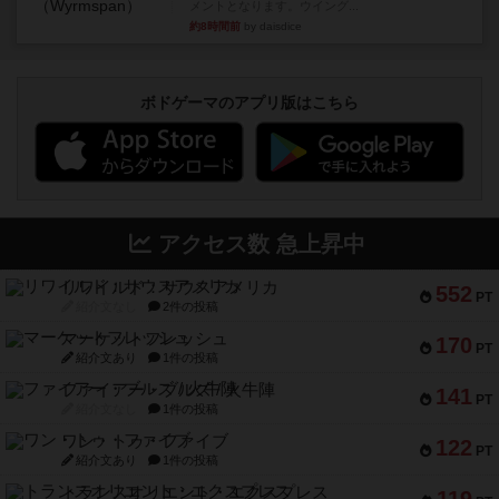
メントとなります。ウイング...
約8時間前
by daisdice
ボドゲーマのアプリ版はこちら
アクセス数 急上昇中
リワイルド：サウスアメリカ
552
PT
紹介文なし
2件の投稿
マーケットフレッシュ
170
PT
紹介文あり
1件の投稿
ファイアー・ブルズ / 火牛陣
141
PT
紹介文なし
1件の投稿
ワン・トゥ・ファイブ
122
PT
紹介文あり
1件の投稿
トランスオリエント・エクスプレス