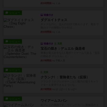
約5時間前
by くみ
レビュー
画像付き
ダグエイトチェス
チェスなのに、ほんの10分で終わります。動きで
敵のコマの種類が分かれば...
約5時間前
by くみ
レビュー
画像付き
充実
宝石の煌き：デュエル 偽造者
筆者が最も好きな2人用ボードゲームである『宝石
の煌めき デュエル』に、...
約7時間前
by 手動人形
レビュー
充実
クランク! ：冒険者たち（拡張）
クランク！のプレイヤーごとに能力の違うキャラ
クターを使用できるようにな...
約7時間前
by ぽっぽーくるっぽー
レビュー
ワイアームスパン
初プレイの感想です。ウイングスパン履修済のコ