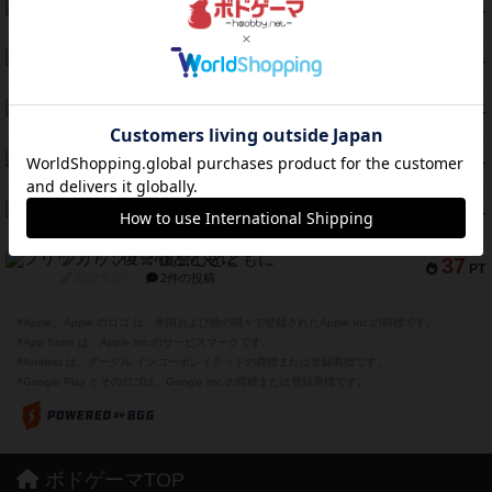
クランク! ：冒険者たち（拡張）
50
PT
紹介文あり
4件の投稿
とうほうの！
42
PT
紹介文なし
1件の投稿
スターマイン・ラミー ポケット
42
PT
紹介文あり
2件の投稿
海兵隊
39
PT
紹介文あり
1件の投稿
スーパーストア3000
39
PT
紹介文なし
1件の投稿
フリップ７：復讐心とともに
37
PT
紹介文なし
2件の投稿
※Apple、Apple のロゴ は、米国および他の国々で登録されたApple Inc.の商標です。
※App Store は、Apple Inc.のサービスマークです。
※Android は、グーグル インコーポレイテッドの商標または登録商標です。
※Google Play とそのロゴは、Google Inc.の商標または登録商標です。
ボドゲーマTOP