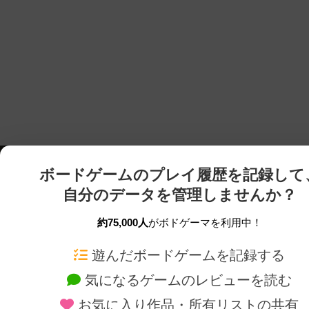
ボードゲームのプレイ履歴を記録して
自分のデータを管理しませんか？
約75,000人
がボドゲーマを利用中！
ボドゲーマTOP
ボードゲーム通販
遊んだボードゲームを記録する
気になるゲームのレビューを読む
ボードゲームを検索する
新作・再入荷情報
お気に入り作品・所有リストの共有
ボードゲームの新着レビュー
定番ボードゲームの通販