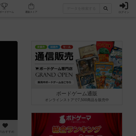
ログイン
カフェ/店舗
人気ボードゲーム
通販ストア
ボードゲーム通販
オンラインストアで7,500商品を販売中
のおすすめ