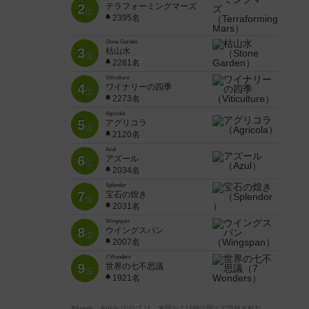
2
テラフォーミングマーズ
位
2395名
Stone Garden
3
枯山水
位
2281名
Viticulture
4
ワイナリーの四季
位
2273名
Agricola
5
アグリコラ
位
2120名
Azul
6
アズール
位
2034名
Splendor
7
宝石の煌き
位
2031名
Wingspan
8
ウイングスパン
位
2007名
7 Wonders
9
世界の七不思議
位
1921名
※Apple、Apple のロゴ は、米国および他の国々で登録された