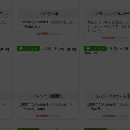
ストリート・オブ・ファイア：ASLデラックスモジュール1
ペガサス橋
オラニエンブルガー
版した
1997年にAvalon Hill社が出版した
存在をうっすらと認識して
『Pegasus Bri...
ど、セールやってて、2人
カプレと...
約1時間前
by Chaco
約2時間前
by みいやん
レビュー
レビュー
パイパー戦闘団1
レッドバリケ－ド
版した
1993年にAvalon Hill社が出版した
1989年にAvalon Hill社
『Kampfgruppe...
『Red Barrica...
約2時間前
by Chaco
約2時間前
by Chaco