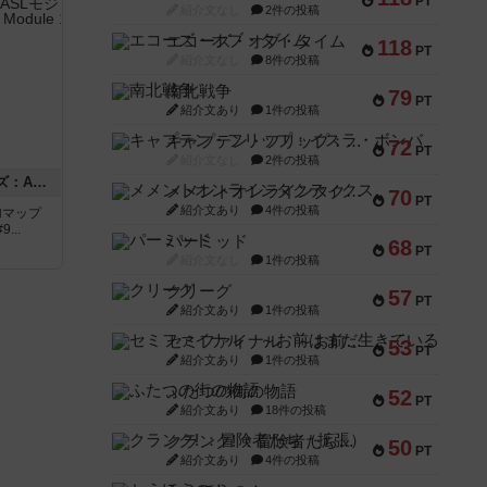
PT
紹介文なし
2件の投稿
エコーズ・オブ・タイム
118
PT
紹介文なし
8件の投稿
南北戦争
79
PT
紹介文あり
1件の投稿
キャプテン・フリップ：イスラ・ボンバ
72
PT
紹介文なし
2件の投稿
ドゥームド・バタリオンズ：ASLモジュール11
メメントオンラインタクティクス
70
PT
紹介文あり
4件の投稿
追加マップ
..
パーミッド
68
PT
紹介文なし
1件の投稿
クリーグ
57
PT
紹介文あり
1件の投稿
セミファイナル ～お前はまだ生きている～
53
PT
紹介文あり
1件の投稿
ふたつの街の物語
52
PT
紹介文あり
18件の投稿
クランク! ：冒険者たち（拡張）
50
PT
紹介文あり
4件の投稿