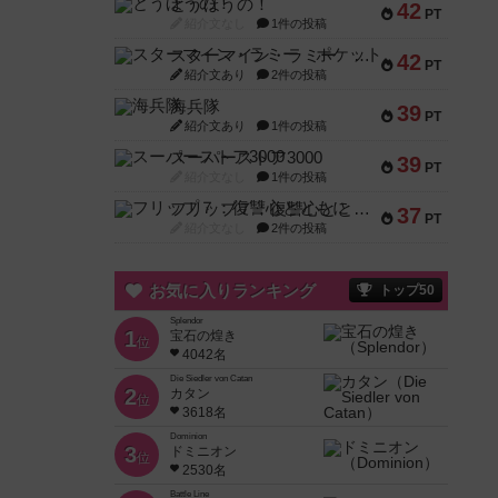
とうほうの！
42
PT
紹介文なし
1件の投稿
スターマイン・ラミー ポケット
42
PT
紹介文あり
2件の投稿
海兵隊
39
PT
紹介文あり
1件の投稿
スーパーストア3000
39
PT
紹介文なし
1件の投稿
フリップ７：復讐心とともに
37
PT
紹介文なし
2件の投稿
お気に入りランキング
トップ50
Splendor
1
宝石の煌き
位
4042名
Die Siedler von Catan
2
カタン
位
3618名
Dominion
3
ドミニオン
位
2530名
Battle Line