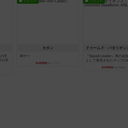
レビュー
レビュー
カタン
枚の手
神ゲー
『Squad Leader』用の
手の手
として発売されたマップの#9.
約4時間前
by アプー
約5時間前
by Chaco