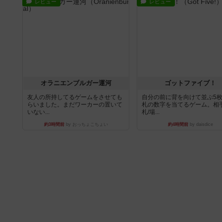
レビュー
レビュー
オラニエンブルガー運河
ゴットファイブ！
友人の所持してるゲームをさせても
自分の前に背を向けて並ぶ5
らいました。まだワーカーの置いて
札の数字を当てるゲーム。相
いない...
札/場...
約3時間前
by おっちょこちょい
約4時間前
by daisdice