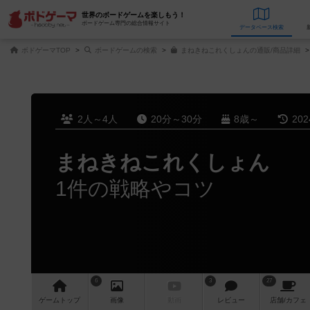
世界のボードゲームを楽しもう！
ボードゲーム専門の総合情報サイト
データベース
検
ボドゲーマTOP
ボードゲームの検索
まねきねこれくしょんの通販/商品詳細
2人～4人
20分～30分
8歳～
20
まねきねこれくしょん
1件の戦略やコツ
6
3
27
ゲーム
トップ
画像
動画
レビュー
店舗/
カフェ