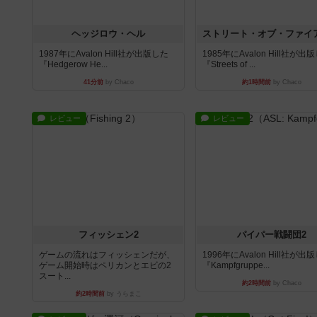
ヘッジロウ・ヘル
1987年にAvalon Hill社が出版した
1985年にAvalon Hill社が出
『Hedgerow He...
『Streets of ...
41分前
by Chaco
約1時間前
by Chaco
レビュー
レビュー
フィッシェン2
パイパー戦闘団2
ゲームの流れはフィッシェンだが、
1996年にAvalon Hill社が出
ゲーム開始時はペリカンとエビの2
『Kampfgruppe...
スート...
約2時間前
by Chaco
約2時間前
by うらまこ