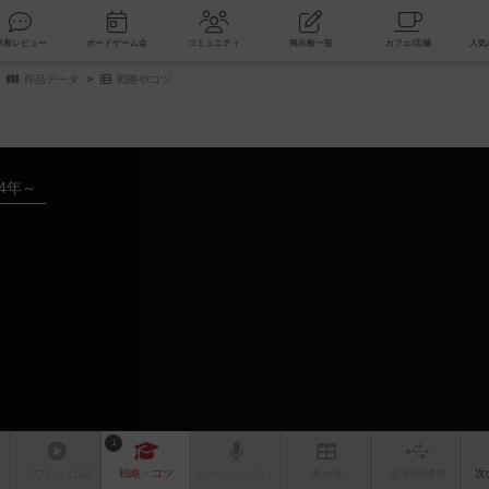
索
新着レビュー
ボードゲーム会
コミュニティ
掲示板一覧
作品データ
戦略やコツ
24年～
1
リプレイ
日記
戦略
・コツ
ルール
/インスト
掲示板
拡張/関連
作
次