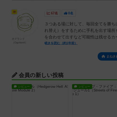
神
67名
0名
３つある場に対して、毎回全てを勝ち
れ替え）をするために手札を出す場所
を合わせて出すなど可能性は残せるカー
オグランド
（Oguland）
続きを読む（約1年前）
まねき
会員の新しい投稿
レビュー
レビュー