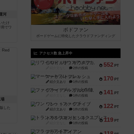
運河
いたけ
専用でワ
ボドファン
ボードゲームに特化したクラウドファンディング
アクセス数 急上昇中
リワイルド：サウスアメリカ
552
PT
紹介文なし
2件の投稿
マーケットフレッシュ
170
PT
紹介文あり
1件の投稿
ファイアー・ブルズ / 火牛陣
141
PT
紹介文なし
1件の投稿
工場
ワン・トゥ・ファイブ
122
PT
が出版した
紹介文あり
1件の投稿
トランスオリエント・エクスプレス
119
PT
紹介文なし
1件の投稿
フラットアイアン
118