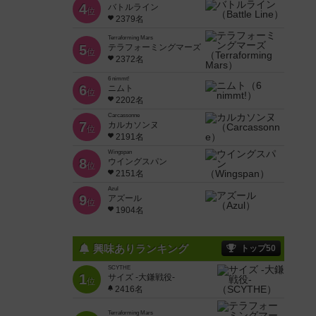
4
バトルライン
位
2379名
Terraforming Mars
5
テラフォーミングマーズ
位
2372名
6 nimmt!
6
ニムト
位
2202名
Carcassonne
7
カルカソンヌ
位
2191名
Wingspan
8
ウイングスパン
位
2151名
Azul
9
アズール
位
1904名
興味ありランキング
トップ50
SCYTHE
1
サイズ -大鎌戦役-
位
2416名
Terraforming Mars