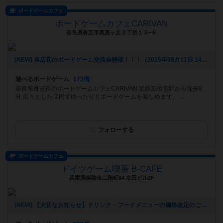
ボードゲームカフェ
ボードゲームカフェCARIVAN
奈良県香芝市真美ヶ丘２丁目１３−８
[NEW] 当店初のボードゲーム交流会開催！！！（2025年08月11日 14時17分）
遊べるボードゲーム
173個
奈良県香芝市のボードゲームカフェCARIVAN 近鉄五位堂駅から徒歩9
分 広々とした店内でゆったりとボードゲームを楽しめます。 ...
フォローする
ボードゲームカフェ
ドイツゲーム喫茶 B-CAFE
兵庫県姫路市二階町84 水田ビル2F
[NEW] 【大切なお知らせ】ドリンク・フードメニューの価格改定のご案内（2025年08月05日 16時49分）