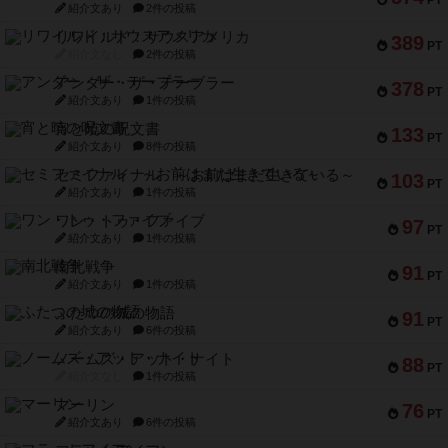
アンダー・ザ・テーブラー
378
PT
紹介文あり
1件の投稿
宵と暁の呪文書
133
PT
紹介文あり
8件の投稿
セミファイナル ～お前はまだ生きている～
103
PT
紹介文あり
1件の投稿
ワン・トゥ・ファイブ
97
PT
紹介文あり
1件の投稿
南北戦争
91
PT
紹介文あり
1件の投稿
ふたつの城の物語
91
PT
紹介文あり
6件の投稿
ノームズ・アット・ナイト
88
PT
紹介文なし
1件の投稿
マーリン
76
PT
紹介文あり
6件の投稿
フラットアイアン
75
PT
紹介文なし
2件の投稿
トランスオリエント・エクスプレス
70