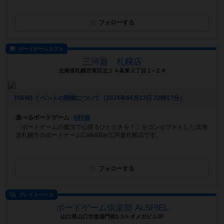
フォローする
ボードゲームカフェ
三河遊 札幌店
北海道札幌市東区北１４条東２丁目１−２４
[NEW] イベントの開催について（2024年04月23日 22時17分）
遊べるボードゲーム
699個
「ボードゲームの魔法で心躍るひとときを！」をコンセプトとした北海
道札幌市のボードゲームCafe&Bar三河遊札幌店です。
フォローする
プレイスペース
ボードゲーム倶楽部 ALSPIEL
山口県山口市道場門前1-3-5 オメガビル2F