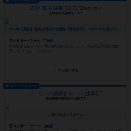
ボードゲームカフェ
BOARD GAME CAFE Shamrock
茨城県牛久市栄町5-4-3
[NEW] 【最新】営業時間等のご案内【営業時間】（2025年03月24日 13時02分）
遊べるボードゲーム
779個
牛久駅から徒歩15分、牛久市役所のそば。カフェのみのご利用も大歓
迎。ぜひいらしてください。
フォローする
ボードゲームカフェ
ジェリーの謎解きルーム七間町店
静岡県静岡市葵区七間町7-8
お知らせはありません
遊べるボードゲーム
108個