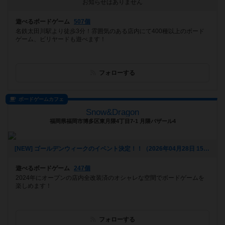
お知らせはありません
遊べるボードゲーム
507個
名鉄太田川駅より徒歩3分！雰囲気のある店内にて400種以上のボード
ゲーム、ビリヤードも遊べます！
フォローする
ボードゲームカフェ
Snow&Dragon
福岡県福岡市博多区東月隈4丁目7-1 月隈バザール4
[NEW] ゴールデンウィークのイベント決定！！（2026年04月28日 15時49分）
遊べるボードゲーム
247個
2024年にオープンの店内全改装済のオシャレな空間でボードゲームを
楽しめます！
フォローする