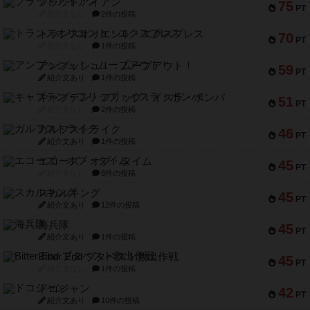
PT
紹介文なし
1件の投稿
アンブッシュ！：ムーブアウト！
59
PT
紹介文あり
1件の投稿
キャプテン・フリップ：イスラ・ボンバ
51
PT
紹介文なし
2件の投稿
ガルフストライク
46
PT
紹介文あり
1件の投稿
エコーズ・オブ・タイム
45
PT
紹介文なし
8件の投稿
スカルキング
45
PT
紹介文あり
12件の投稿
海兵隊
45
PT
紹介文あり
1件の投稿
Bitter End ブタペスト救出作戦
45
PT
紹介文なし
1件の投稿
ドコジャン
42
PT
紹介文あり
10件の投稿
※Apple、Apple のロゴ は、米国および他の国々で登録されたApple Inc.の商標です。
※App Store は、Apple Inc.のサービスマークです。