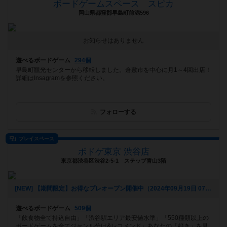
ボードゲームスペース スピカ
岡山県都窪郡早島町前潟596
お知らせはありません
遊べるボードゲーム
294個
早島町観光センターから移転しました。倉敷市を中心に月1～4回出店！
詳細はInsagramを参照ください。
フォローする
プレイスペース
ボドゲ東京 渋谷店
東京都渋谷区渋谷2-5-1 ステップ青山3階
[NEW] 【期間限定】お得なプレオープン開催中（2024年09月19日 07時32分）
遊べるボードゲーム
509個
「飲食物全て持込自由」「渋谷駅エリア最安値水準」「550種類以上の
ボードゲームを全てジャンル分け&レコメンド」あなたの「好き」を見