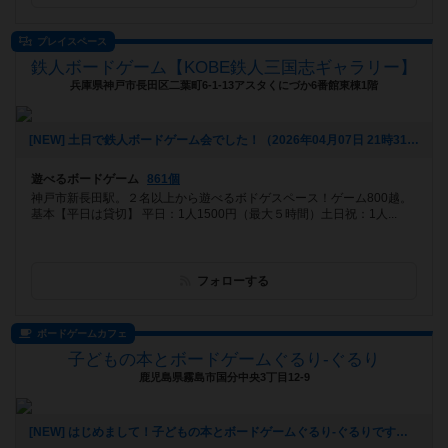
プレイスペース
鉄人ボードゲーム【KOBE鉄人三国志ギャラリー】
兵庫県神戸市長田区二葉町6-1-13アスタくにづか6番館東棟1階
[NEW] 土日で鉄人ボードゲーム会でした！（2026年04月07日 21時31分）
遊べるボードゲーム
861個
神戸市新長田駅。２名以上から遊べるボドゲスペース！ゲーム800越。
基本【平日は貸切】 平日：1人1500円（最大５時間）土日祝：1人...
フォローする
ボードゲームカフェ
子どもの本とボードゲームぐるり-ぐるり
鹿児島県霧島市国分中央3丁目12-9
[NEW] はじめまして！子どもの本とボードゲームぐるり-ぐるりです（2025年10月22日 23時46分）