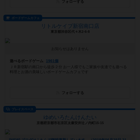
フォローする
ボードゲームカフェ
リトルケイブ新宿南口店
東京都渋谷区代々木2-6-8
お知らせはありません
遊べるボードゲーム
1961個
ＪＲ新宿駅の南口から徒歩２分 お一人様でもご家族や友達でも遊べる
料理とお酒の美味しいボードゲームカフェです
フォローする
プレイスペース
ゆめいろたんけんたい
京都府京都市右京区太秦安井辻ノ内町15-15