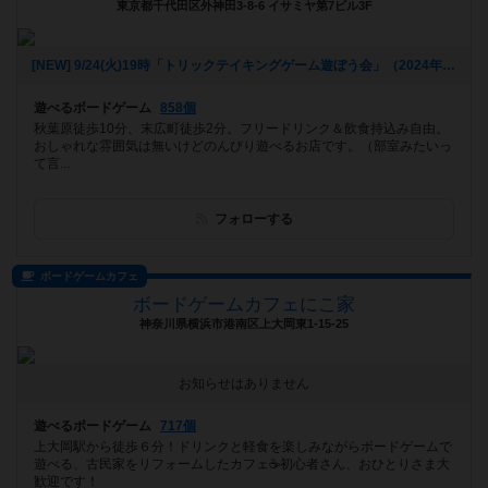
東京都千代田区外神田3-8-6 イサミヤ第7ビル3F
[NEW] 9/24(火)19時「トリックテイキングゲーム遊ぼう会」（2024年08月26日 17時22分）
遊べるボードゲーム
858個
秋葉原徒歩10分、末広町徒歩2分。フリードリンク＆飲食持込み自由。
おしゃれな雰囲気は無いけどのんびり遊べるお店です。（部室みたいっ
て言...
フォローする
ボードゲームカフェ
ボードゲームカフェにこ家
神奈川県横浜市港南区上大岡東1-15-25
お知らせはありません
遊べるボードゲーム
717個
上大岡駅から徒歩６分！ドリンクと軽食を楽しみながらボードゲームで
遊べる、古民家をリフォームしたカフェ☕️初心者さん、おひとりさま大
歓迎です！