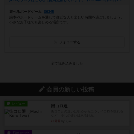
[NEW] ブログはこちらで随時更新しています。（2018年06月28日 21時07分）
遊べるボードゲーム
863個
絵本やボードゲームを通して身近な人と楽しい時間を過ごしましょう。
小さなお子様でも楽しめる場所です。
フォローする
会員の新しい投稿
レビュー
街コロ通
街コロとの違いは初めから二つサイコロを振れる
など、少しの違いはあるけれ...
23分前
by くみ
戦略やコツ
ニューオールド
ゲーム終了時に、「オールドカードとニューカー
ドのどちらもある」 状態に...
約1時間前
by オグランド（Oguland）