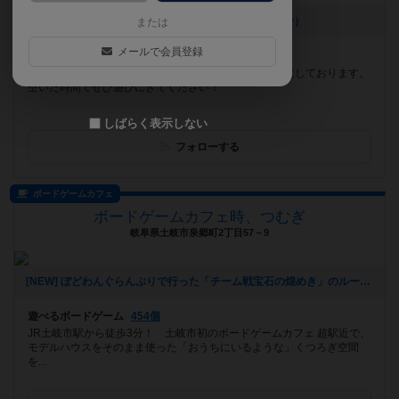
[NEW] 8月営業カレンダー（2026年07月17日 13時19分）
または
メールで会員登録
遊べるボードゲーム
1353個
名城大学徒歩１分！！ ３０分～の料金プランをご用意しております。
空いた時間でぜひ遊びにきてください！
しばらく表示しない
フォローする
ボードゲームカフェ
ボードゲームカフェ時、つむぎ
岐阜県土岐市泉郷町2丁目57－9
[NEW] ぼどわんぐらんぷりで行った「チーム戦宝石の煌めき」のルールについて（2026年07月11日 16時35分）
遊べるボードゲーム
454個
JR土岐市駅から徒歩3分！ 土岐市初のボードゲームカフェ 超駅近で、
モデルハウスをそのまま使った「おうちにいるような」くつろぎ空間
を...