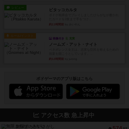
たカードを2枚まで手をつけ...
約11時間前
by みいやん
ルール/インスト
画像付き
充実
ノームズ・アット・ナイト
ベネボレンス女王は、忠実な臣民を称えるための
祝宴を開こうとしています。...
約12時間前
by jurong
ボドゲーマのアプリ版はこちら
アクセス数 急上昇中
無限まちがいさがし
574
PT
紹介文あり
2件の投稿
リワイルド：サウスアメリカ
389
PT
紹介文なし
2件の投稿