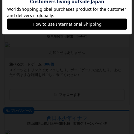
フォローする
ボードゲームカフェ
カフェとボードゲームMilk &Puzzle
岐阜県関市円保通 3−4−23
お知らせはありません
遊べるボードゲーム
306個
スイーツとドリンクでカフェしたり、ボードゲームで遊んだり。 あな
たの気ままな時間を過ごしに来てください♪
フォローする
プレイスペース
西日本少年イナフ
岡山県岡山市北区平和町5-29 西川グリーンパーク4F