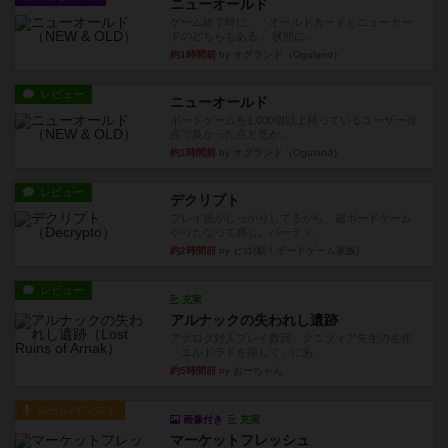
レビュー
ニューオールド
ボードゲームを1,000個以上持っているユーザー視
点で良かった点と悪か...
約1時間前
by オグランド（Oguland）
レビュー
デクリプト
プレイ感がしっかりしてるから、超ボードゲーム
やったなって感じ。パーティ...
約2時間前
by ヒロ(新！ボードゲーム家族)
レビュー
充実
アルナックの失われし遺跡
アナログ対人プレイ数回。クニツィア先生の名作
「エルドラドを探して」にあ...
約5時間前
by おーちゃん
ルール/インスト
画像付き
充実
マーケットフレッシュ
目的あなたの店先に農産物の木箱を戦略的に積み
重ねて在庫を最大化し、競合...
約9時間前
by jurong