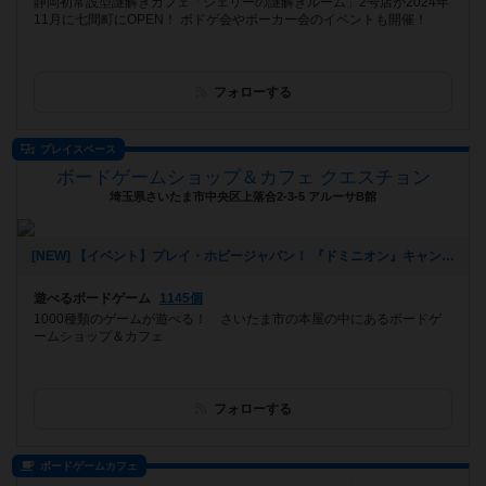
静岡初常設型謎解きカフェ「ジェリーの謎解きルーム」2号店が2024年
11月に七間町にOPEN！ ボドゲ会やポーカー会のイベントも開催！
フォローする
プレイスペース
ボードゲームショップ＆カフェ クエスチョン
埼玉県さいたま市中央区上落合2-3-5 アルーサB館
[NEW] 【イベント】プレイ・ホビージャパン！ 『ドミニオン』キャンペーン開催！（11/4 追記アリ）（2024年10月24日 21時41分）
遊べるボードゲーム
1145個
1000種類のゲームが遊べる！ さいたま市の本屋の中にあるボードゲ
ームショップ＆カフェ
フォローする
ボードゲームカフェ