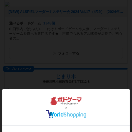
[NEW] ALSPIELマーダーミステリー会 2024 Vol.17（4/29）（2024年04月01日 19時47分）
遊べるボードゲーム
1348個
山口県内で(たぶん)ここだけ！ボードゲームや人狼、マーダーミステリ
ーゲームを遊べる専門店です★ 声優でもあるアル隊長が店長で、初心
者の...
フォローする
プレイスペース
とまり木
神奈川県小田原市栄町3丁目12-8
[NEW] １２月１０日（日）ゲムマ戦利品会①（2023年11月30日 18時05分）
遊べるボードゲーム
1308個
2023年3月に開業しました！小田原駅から徒歩7分。ゲーム数１０００
種類以上‼️元小学校教員店長。初心者様や上級者様、お1人様で、グル...