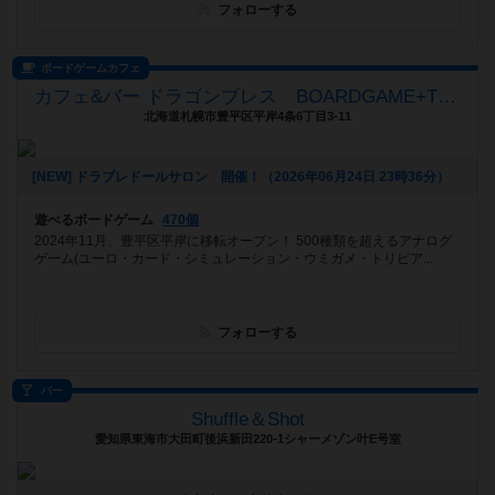
フォローする
ボードゲームカフェ
カフェ&バー ドラゴンブレス BOARDGAME+TRPG
北海道札幌市豊平区平岸4条6丁目3-11
[NEW] ドラブレドールサロン 開催！（2026年06月24日 23時36分）
遊べるボードゲーム
470個
2024年11月、豊平区平岸に移転オープン！ 500種類を超えるアナログ
ゲーム(ユーロ・カード・シミュレーション・ウミガメ・トリビア...
フォローする
バー
Shuffle＆Shot
愛知県東海市大田町後浜新田220-1シャーメゾン叶E号室