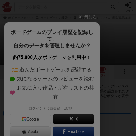
ログイン
閉じる
ボドゲーマTOP
ボードゲームの検索
まねきねこれくしょんの通販/商品詳細
ボードゲームのプレイ履歴を記録し
て、
まねきねこれくしょん
自分のデータを管理しませんか？
27店のカフェ/スペースが提供中
約75,000人
がボドゲーマを利用中！
遊んだボードゲームを記録する
6
3
27
トップ
画像
動画
レビュー
カフェ
気になるゲームのレビューを読む
まねきねこれくしょんで遊ぶことができるボードゲームカフェ・プレイスペ
お気に入り作品・所有リストの共
ースが27店登録されています。公開プロフィールの都道府県が設定されたア
カウントでログインすると、同じ都道府県内の店舗に絞り込むボタンが表示
有
されます。
ログイン / 会員登録（10秒）
ボードゲームカフェ
Google
X
Sonnen Spiele
愛知県名古屋市天白区八事山６４１
Apple
Facebook