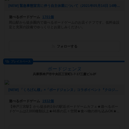
[NEW] 緊急事態宣言に伴う自主休業について（2021年05月14日 14時23分）
遊べるボードゲーム
1701個
岡山駅から徒歩圏内で遊べるボードゲームのお店イナフです。低料金設
定と充実の設備でゆっくりとお楽しみください。
フォローする
プレイスペース
ボードジェンヌ
兵庫県神戸市中央区三宮町1-7-17三慶ビル2F
[NEW] 「くろげん様」×「ボードジェンヌ」コラボイベント『クロジェンヌ会』（2021年02月13日 14時21分）
遊べるボードゲーム
1932個
【神戸三宮駅】から徒歩約1分の駅近ボードゲームカフェ★遊べるボー
ドゲームは2,000種類以上★46席の広々空間★食べ物の持ち込みOK★...