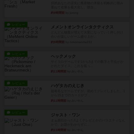
レビュー
メメントオンラインタクティクス
どんどん物量が増えて大変になっていく押し付け
合いが楽しいゲーム盛り上が...
約9時間前
by nekomanma222
レビュー
ヘックメック
サイコロゲームです1から5までの数字と芋虫がか
かれたダイス。これを振っ...
約11時間前
by みいやん
レビュー
ハゲタカのえじき
超有名なゲームですが、初めてプレイしました。1
から15までのカードがプ...
約11時間前
by みいやん
レビュー
ジャスト・ワン
まぁ面白かった‼️よくテレビとかのバラエティなん
かで、お題がわからずに...
約11時間前
by みいやん
レビュー
ピタッコカルタ
ボドゲ相席会でプレイしましたひらがなが書かれ