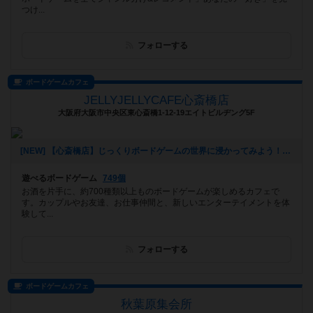
つけ...
フォローする
ボードゲームカフェ
JELLYJELLYCAFE心斎橋店
大阪府大阪市中央区東心斎橋1-12-19エイトビルヂング5F
[NEW] 【心斎橋店】じっくりボードゲームの世界に浸かってみよう！平日重ゲー会【テラフォーミング・マーズ】（2024年08月28日 13時22分）
遊べるボードゲーム
749個
お酒を片手に、約700種類以上ものボードゲームが楽しめるカフェで
す。カップルやお友達、お仕事仲間と、新しいエンターテイメントを体
験して...
フォローする
ボードゲームカフェ
秋葉原集会所