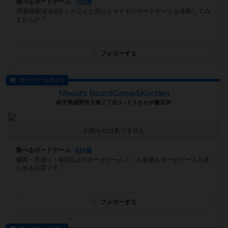
遊べるボードゲーム
765個
JR姫路駅徒歩8分！カフェと共にイマドキのボードゲームを体験してみ
ませんか？
フォローする
ボードゲームカフェ
Meeats BoardGame&Kitchen
岩手県盛岡市大通２丁目２−１５さわや書店3F
お知らせはありません
遊べるボードゲーム
434個
盛岡・大通り！400以上のボードゲーム！！お食事もボードゲームも楽
しめるお店です！
フォローする