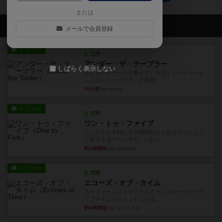
または
会員の新しい投稿
メールで会員登録
レビュー
充実
アンダー・ザ・テーブラー
しばらく表示しない
笑えるバカゲームを集めているライトゲーマーと
してのレビューです。正体隠...
30分前
by toyota
レビュー
充実
ワン・トゥ・ファイブ
とにかくお手軽にすき間時間をうめるゲームとし
て重宝するゲームです。いわ...
約2時間前
by nabekoh
レビュー
充実
エコーズ・オブ・タイム
カードゲームにファイナルファンタジーのアクテ
ィブタイムバトル（もしくは...
約6時間前
by ジェイとと