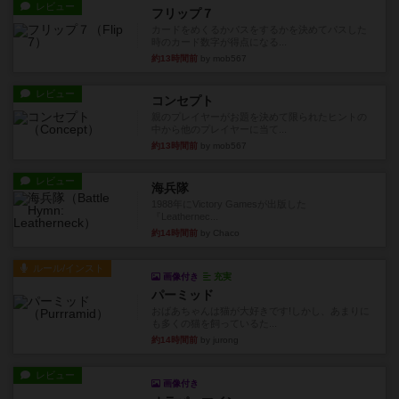
レビュー
フリップ７
カードをめくるかパスをするかを決めてパスした
時のカード数字が得点になる...
約13時間前
by mob567
レビュー
コンセプト
親のプレイヤーがお題を決めて限られたヒントの
中から他のプレイヤーに当て...
約13時間前
by mob567
レビュー
海兵隊
1988年にVictory Gamesが出版した
『Leathernec...
約14時間前
by Chaco
ルール/インスト
画像付き
充実
パーミッド
おばあちゃんは猫が大好きです!しかし、あまりに
も多くの猫を飼っているた...
約14時間前
by jurong
レビュー
画像付き