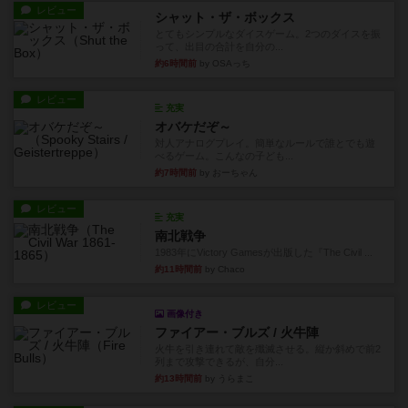
レビュー
シャット・ザ・ボックス
とてもシンプルなダイスゲーム。2つのダイスを振
って、出目の合計を自分の...
約6時間前
by OSAっち
レビュー
充実
オバケだぞ～
対人アナログプレイ。簡単なルールで誰とでも遊
べるゲーム。こんなの子ども...
約7時間前
by おーちゃん
レビュー
充実
南北戦争
1983年にVictory Gamesが出版した『The Civil ...
約11時間前
by Chaco
レビュー
画像付き
ファイアー・ブルズ / 火牛陣
火牛を引き連れて敵を殲滅させる。縦か斜めで前2
列まで攻撃できるが、自分...
約13時間前
by うらまこ