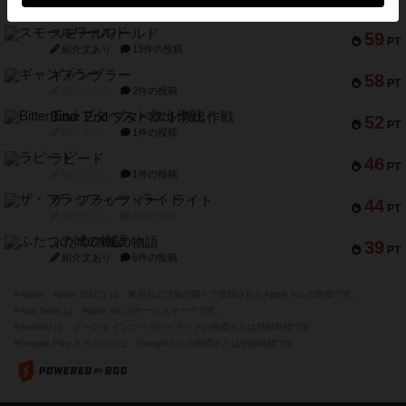
PT
紹介文なし
1件の投稿
スモールワールド
59
PT
紹介文あり
13件の投稿
ギャンブラー
58
PT
紹介文なし
2件の投稿
Bitter End ブタペスト救出作戦
52
PT
紹介文なし
1件の投稿
ラピード
46
PT
紹介文なし
1件の投稿
ザ・フラッフィー・ライト
44
PT
紹介文なし
0件の投稿
ふたつの城の物語
39
PT
紹介文あり
6件の投稿
※Apple、Apple のロゴ は、米国および他の国々で登録されたApple Inc.の商標です。
※App Store は、Apple Inc.のサービスマークです。
※Android は、グーグル インコーポレイテッドの商標または登録商標です。
※Google Play とそのロゴは、Google Inc.の商標または登録商標です。