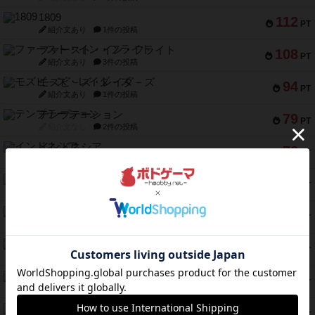
1809
112
PT
紹介文あり
1件の投稿
ファースト・イン・フライト
108
PT
紹介文あり
3件の投稿
モズビ－ズ・レイダ－ズ
94
PT
紹介文あり
1件の投稿
テンプテーション
79
PT
紹介文なし
2件の投稿
インドネシア
78
PT
紹介文あり
2件の投稿
宵と暁の呪文書
75
PT
紹介文あり
8件の投稿
リスボン・トラム 28
73
PT
紹介文あり
9件の投稿
アマナイト
73
PT
紹介文なし
1件の投稿
ブラヴェスト
66
PT
紹介文なし
1件の投稿
スペクタキュラー
60