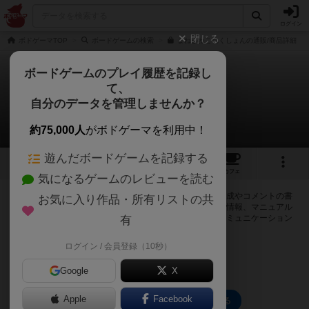
ログイン
閉じる
ボドゲーマTOP
ボードゲームの検索
まねきねこれくしょんの通販/商品詳細
ボードゲームのプレイ履歴を記録し
て、
まねきねこれくしょん
自分のデータを管理しませんか？
0件の掲示板
約75,000人
がボドゲーマを利用中！
遊んだボードゲームを記録する
6
3
27
トップ
画像
動画
レビュー
カフェ
気になるゲームのレビューを読む
ログインするとまねきねこれくしょんに関する掲示板の作成やコメントの書
お気に入り作品・所有リストの共
き込みが出来るようになります。ルールの疑問やエラッタ情報、マニュアル
では判断し辛い曖昧な表記等について会員同士で自由にコミュニケーション
有
をとることが出来ます。
ログイン / 会員登録（10秒）
ログイン/無料会員登録
Google
X
Apple
Facebook
まねきねこれくしょんのトップに戻る