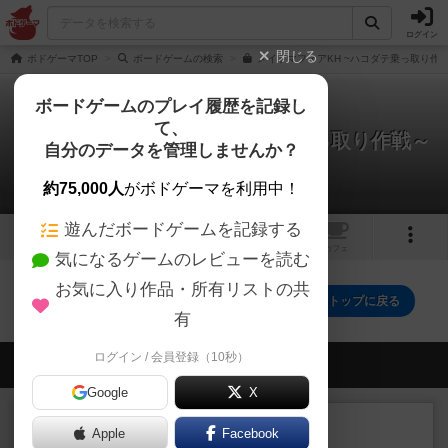
ログイン
閉じる
ボドゲーマTOP
ボードゲームの検索
メイドマフィアKH ~ハコダテ乗っ取り作戦
ボードゲームのプレイ履歴を記録し
て、
メイドマフィアKH ～ハコダテ乗っ取り作戦～
自分のデータを管理しませんか？
0件の戦略やコツ
約75,000人
がボドゲーマを利用中！
遊んだボードゲームを記録する
4
トップ
画像
動画
レビュー
カフェ
気になるゲームのレビューを読む
お気に入り作品・所有リストの共
メイドマフィアKH ～ハコダテ乗っ取り作戦～のトップに戻る
有
ログイン / 会員登録（10秒）
会員の新しい投稿
Google
X
ルール/インスト
画像付き
充実
Apple
Facebook
マーケットフレッシュ