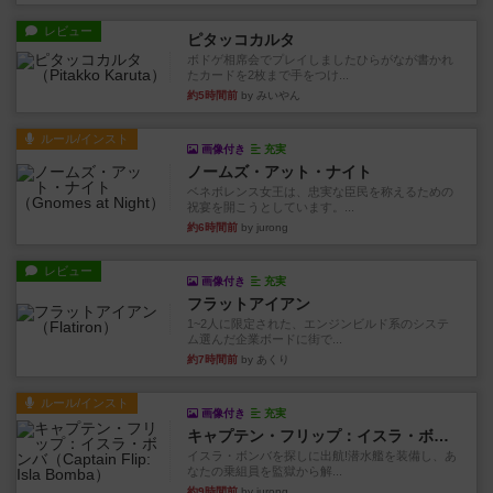
レビュー
ピタッコカルタ
ボドゲ相席会でプレイしましたひらがなが書かれ
たカードを2枚まで手をつけ...
約5時間前
by みいやん
ルール/インスト
画像付き
充実
ノームズ・アット・ナイト
ベネボレンス女王は、忠実な臣民を称えるための
祝宴を開こうとしています。...
約6時間前
by jurong
レビュー
画像付き
充実
フラットアイアン
1~2人に限定された、エンジンビルド系のシステ
ム選んだ企業ボードに街で...
約7時間前
by あくり
ルール/インスト
画像付き
充実
キャプテン・フリップ：イスラ・ボンバ
イスラ・ボンバを探しに出航!潜水艦を装備し、あ
なたの乗組員を監獄から解...
約9時間前
by jurong