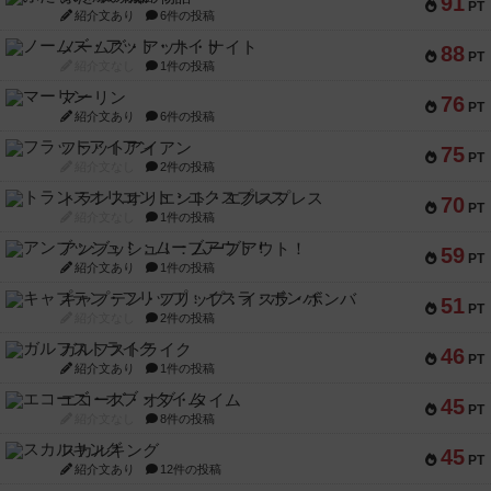
91
PT
紹介文あり
6件の投稿
ノームズ・アット・ナイト
88
PT
紹介文なし
1件の投稿
マーリン
76
PT
紹介文あり
6件の投稿
フラットアイアン
75
PT
紹介文なし
2件の投稿
トランスオリエント・エクスプレス
70
PT
紹介文なし
1件の投稿
アンブッシュ！：ムーブアウト！
59
PT
紹介文あり
1件の投稿
キャプテン・フリップ：イスラ・ボンバ
51
PT
紹介文なし
2件の投稿
ガルフストライク
46
PT
紹介文あり
1件の投稿
エコーズ・オブ・タイム
45
PT
紹介文なし
8件の投稿
スカルキング
45
PT
紹介文あり
12件の投稿