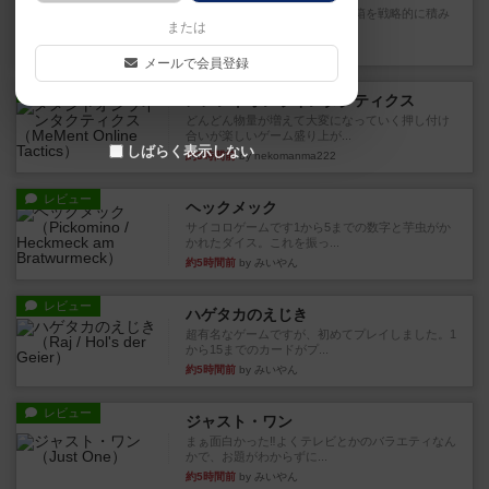
目的あなたの店先に農産物の木箱を戦略的に積み
または
重ねて在庫を最大化し、競合...
約3時間前
by jurong
メールで会員登録
レビュー
メメントオンラインタクティクス
どんどん物量が増えて大変になっていく押し付け
合いが楽しいゲーム盛り上が...
しばらく表示しない
約3時間前
by nekomanma222
レビュー
ヘックメック
サイコロゲームです1から5までの数字と芋虫がか
かれたダイス。これを振っ...
約5時間前
by みいやん
レビュー
ハゲタカのえじき
超有名なゲームですが、初めてプレイしました。1
から15までのカードがプ...
約5時間前
by みいやん
レビュー
ジャスト・ワン
まぁ面白かった‼️よくテレビとかのバラエティなん
かで、お題がわからずに...
約5時間前
by みいやん