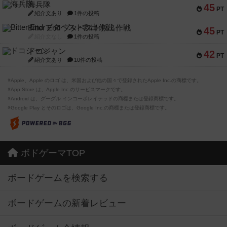
海兵隊
45
PT
紹介文あり
1件の投稿
Bitter End ブタペスト救出作戦
45
PT
紹介文なし
1件の投稿
ドコジャン
42
PT
紹介文あり
10件の投稿
※Apple、Apple のロゴ は、米国および他の国々で登録されたApple Inc.の商標です。
※App Store は、Apple Inc.のサービスマークです。
※Android は、グーグル インコーポレイテッドの商標または登録商標です。
※Google Play とそのロゴは、Google Inc.の商標または登録商標です。
ボドゲーマTOP
ボードゲームを検索する
ボードゲームの新着レビュー