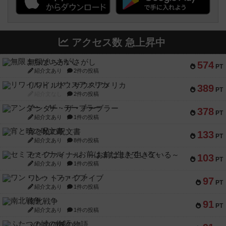
アクセス数 急上昇中
無限まちがいさがし
574
PT
紹介文あり
2件の投稿
リワイルド：サウスアメリカ
389
PT
紹介文なし
2件の投稿
アンダー・ザ・テーブラー
378
PT
紹介文あり
1件の投稿
宵と暁の呪文書
133
PT
紹介文あり
8件の投稿
セミファイナル ～お前はまだ生きている～
103
PT
紹介文あり
1件の投稿
ワン・トゥ・ファイブ
97
PT
紹介文あり
1件の投稿
南北戦争
91
PT
紹介文あり
1件の投稿
ふたつの城の物語