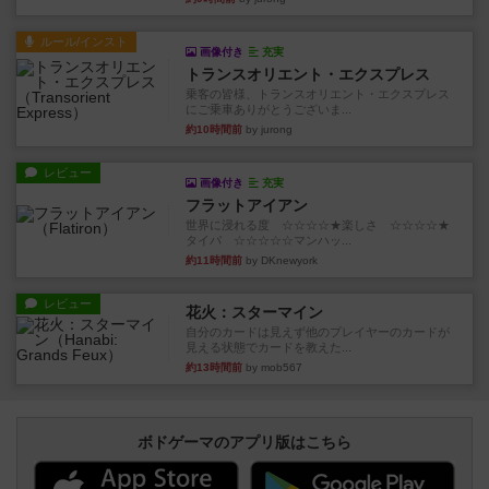
ルール/インスト
画像付き
充実
トランスオリエント・エクスプレス
乗客の皆様、トランスオリエント・エクスプレス
にご乗車ありがとうございま...
約10時間前
by jurong
レビュー
画像付き
充実
フラットアイアン
世界に浸れる度 ☆☆☆☆★楽しさ ☆☆☆☆★
タイパ ☆☆☆☆☆マンハッ...
約11時間前
by DKnewyork
レビュー
花火：スターマイン
自分のカードは見えず他のプレイヤーのカードが
見える状態でカードを教えた...
約13時間前
by mob567
ボドゲーマのアプリ版はこちら