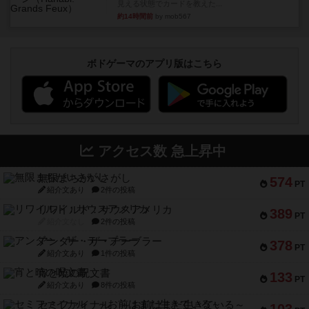
見える状態でカードを教えた...
約14時間前
by mob567
ボドゲーマのアプリ版はこちら
アクセス数 急上昇中
無限まちがいさがし
574
PT
紹介文あり
2件の投稿
リワイルド：サウスアメリカ
389
PT
紹介文なし
2件の投稿
アンダー・ザ・テーブラー
378
PT
紹介文あり
1件の投稿
宵と暁の呪文書
133
PT
紹介文あり
8件の投稿
セミファイナル ～お前はまだ生きている～