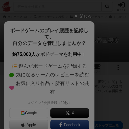
ログイン
閉じる
ボドゲーマTOP
ボードゲームの検索
まじかる☆ベーカリー
まじかる☆
ボードゲームのプレイ履歴を記録し
て、
まじかる☆キングダム：ライスル帝国侵攻
自分のデータを管理しませんか？
（拡張）
0件の掲示板
約75,000人
がボドゲーマを利用中！
遊んだボードゲームを記録する
3
2
5
27
トップ
画像
動画
レビュー
カフェ
気になるゲームのレビューを読む
ログインするとまじかる☆キングダム：ライスル帝国侵攻（拡張）に関する
お気に入り作品・所有リストの共
掲示板の作成やコメントの書き込みが出来るようになります。ルールの疑問
やエラッタ情報、マニュアルでは判断し辛い曖昧な表記等について会員同士
有
で自由にコミュニケーションをとることが出来ます。
ログイン / 会員登録（10秒）
ログイン/無料会員登録
Google
X
Apple
Facebook
まじかる☆キングダム：ライスル帝国侵攻（拡張）のトップに戻る