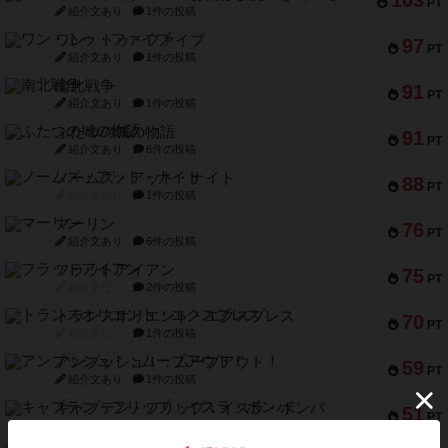
103
PT
紹介文あり
1件の投稿
ワン・トゥ・ファイブ
97
PT
紹介文あり
1件の投稿
南北戦争
91
PT
紹介文あり
1件の投稿
ふたつの城の物語
91
PT
紹介文あり
6件の投稿
ノームズ・アット・ナイト
88
PT
紹介文なし
1件の投稿
マーリン
76
PT
紹介文あり
6件の投稿
フラットアイアン
75
PT
紹介文なし
2件の投稿
トランスオリエント・エクスプレス
70
PT
紹介文なし
1件の投稿
アンブッシュ！：ムーブアウト！
59
PT
紹介文あり
1件の投稿
キャプテン・フリップ：イスラ・ボンバ
51
PT
紹介文なし
2件の投稿