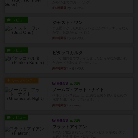
から15までのカードがプ...
約6時間前
by みいやん
レビュー
ジャスト・ワン
まぁ面白かった‼️よくテレビとかのバラエティなん
かで、お題がわからずに...
約6時間前
by みいやん
レビュー
ピタッコカルタ
ボドゲ相席会でプレイしましたひらがなが書かれ
たカードを2枚まで手をつけ...
約6時間前
by みいやん
ルール/インスト
画像付き
充実
ノームズ・アット・ナイト
ベネボレンス女王は、忠実な臣民を称えるための
祝宴を開こうとしています。...
約7時間前
by jurong
レビュー
画像付き
充実
フラットアイアン
1~2人に限定された、エンジンビルド系のシステ
ム選んだ企業ボードに街で...