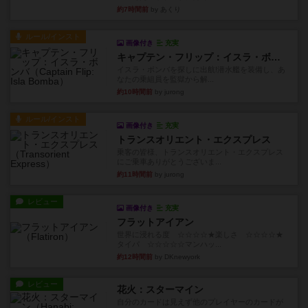
約7時間前
by あくり
ルール/インスト
画像付き
充実
キャプテン・フリップ：イスラ・ボンバ
イスラ・ボンバを探しに出航!潜水艦を装備し、あ
なたの乗組員を監獄から解...
約10時間前
by jurong
ルール/インスト
画像付き
充実
トランスオリエント・エクスプレス
乗客の皆様、トランスオリエント・エクスプレス
にご乗車ありがとうございま...
約11時間前
by jurong
レビュー
画像付き
充実
フラットアイアン
世界に浸れる度 ☆☆☆☆★楽しさ ☆☆☆☆★
タイパ ☆☆☆☆☆マンハッ...
約12時間前
by DKnewyork
レビュー
花火：スターマイン
自分のカードは見えず他のプレイヤーのカードが