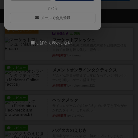
または
会員の新しい投稿
メールで会員登録
ルール/インスト
画像付き
充実
マーケットフレッシュ
しばらく表示しない
目的あなたの店先に農産物の木箱を戦略的に積み
重ねて在庫を最大化し、競合...
約4時間前
by jurong
レビュー
メメントオンラインタクティクス
どんどん物量が増えて大変になっていく押し付け
合いが楽しいゲーム盛り上が...
約4時間前
by nekomanma222
レビュー
ヘックメック
サイコロゲームです1から5までの数字と芋虫がか
かれたダイス。これを振っ...
約6時間前
by みいやん
レビュー
ハゲタカのえじき
超有名なゲームですが、初めてプレイしました。1