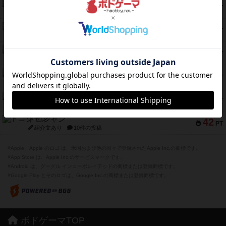
ガルフストライク
46
PT
紹介文あり
1件の投稿
エコーズ・オブ・タイム
45
PT
紹介文なし
8件の投稿
スカルキング
45
PT
紹介文あり
12件の投稿
海兵隊
45
PT
紹介文あり
1件の投稿
Bitter End ブタペスト救出作戦
45
PT
紹介文なし
1件の投稿
ドコジャン
42
PT
紹介文あり
10件の投稿
※Apple、Apple のロゴ は、米国および他の国々で登録されたApple Inc.の商標です。
※App Store は、Apple Inc.のサービスマークです。
※Android は、グーグル インコーポレイテッドの商標または登録商標です。
※Google Play とそのロゴは、Google Inc.の商標または登録商標です。
ボドゲーマTOP