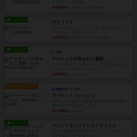
点で良かった点と悪か...
約3時間前
by オグランド（Oguland）
レビュー
デクリプト
プレイ感がしっかりしてるから、超ボードゲーム
やったなって感じ。パーティ...
約4時間前
by ヒロ(新！ボードゲーム家族)
レビュー
充実
アルナックの失われし遺跡
アナログ対人プレイ数回。クニツィア先生の名作
「エルドラドを探して」にあ...
約6時間前
by おーちゃん
ルール/インスト
画像付き
充実
マーケットフレッシュ
目的あなたの店先に農産物の木箱を戦略的に積み
重ねて在庫を最大化し、競合...
約11時間前
by jurong
レビュー
メメントオンラインタクティクス
どんどん物量が増えて大変になっていく押し付け
合いが楽しいゲーム盛り上が...