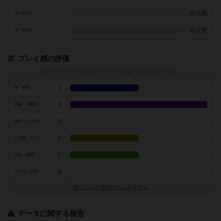
-
非公開
2点の人
-
非公開
1点の人
プレイ感の評価
トグルスイッチを押すとプレイ感（
※
）の投票ができます
1
運・確率
2
戦略・判断力
0
交渉・立ち回り
1
心理戦・ブラフ
1
攻防・戦闘
0
アート・外見
似たプレイ感のゲームを探す→
データに関する報告