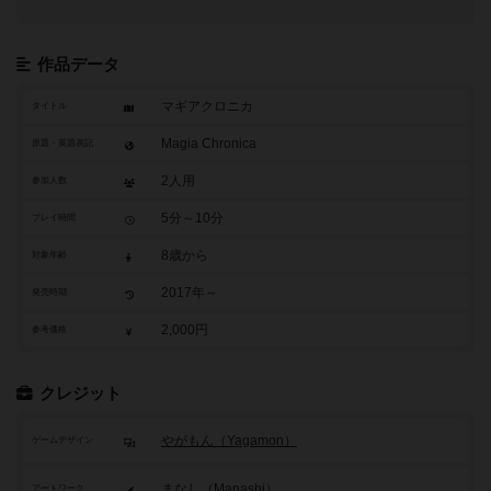
作品データ
マギアクロニカ
タイトル
Magia Chronica
原題・英題表記
2人用
参加人数
5分～10分
プレイ時間
8歳から
対象年齢
2017年～
発売時期
2,000円
参考価格
クレジット
やがもん（Yagamon）
ゲームデザイン
まなし（Manashi）
アートワーク