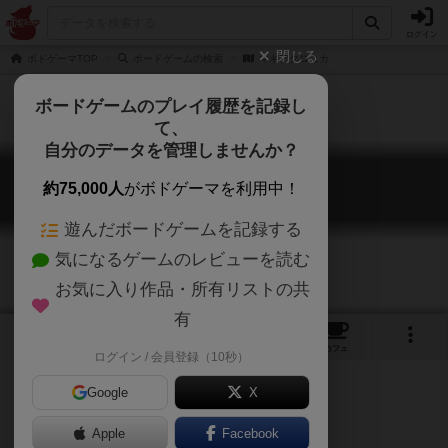
ログイン
閉じる
ボドゲーマTOP
ボードゲームの検索
マギアクロニカ
ボードゲームのプレイ履歴を記録し
て、
自分のデータを管理しませんか？
マギアクロニカ
約75,000人
がボドゲーマを利用中！
Magia Chronica
遊んだボードゲームを記録する
気になるゲームのレビューを読む
お気に入り作品・所有リストの共
有
2
1
2
トップ
画像
動画
レビュー
カフェ
ログイン / 会員登録（10秒）
Google
X
ゲームマーケット2017春（東京）
リメイク
Apple
Facebook