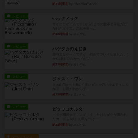
約11時間前
by nekomanma222
レビュー
ヘックメック
サイコロゲームです1から5までの数字と芋虫がか
かれたダイス。これを振っ...
約13時間前
by みいやん
レビュー
ハゲタカのえじき
超有名なゲームですが、初めてプレイしました。1
から15までのカードがプ...
約13時間前
by みいやん
レビュー
ジャスト・ワン
まぁ面白かった‼️よくテレビとかのバラエティなん
かで、お題がわからずに...
約13時間前
by みいやん
レビュー
ピタッコカルタ
ボドゲ相席会でプレイしましたひらがなが書かれ
たカードを2枚まで手をつけ...
約13時間前
by みいやん
ルール/インスト