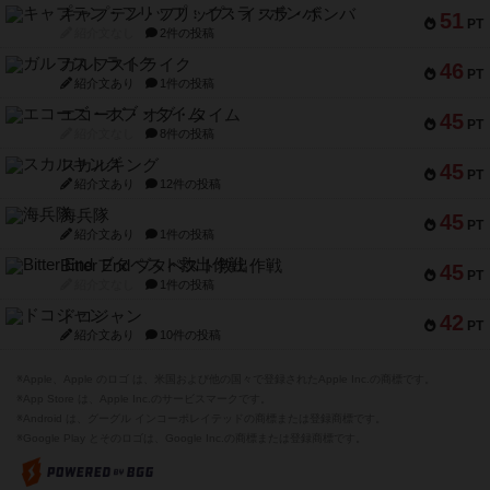
キャプテン・フリップ：イスラ・ボンバ
51
PT
紹介文なし
2件の投稿
ガルフストライク
46
PT
紹介文あり
1件の投稿
エコーズ・オブ・タイム
45
PT
紹介文なし
8件の投稿
スカルキング
45
PT
紹介文あり
12件の投稿
海兵隊
45
PT
紹介文あり
1件の投稿
Bitter End ブタペスト救出作戦
45
PT
紹介文なし
1件の投稿
ドコジャン
42
PT
紹介文あり
10件の投稿
※Apple、Apple のロゴ は、米国および他の国々で登録されたApple Inc.の商標です。
※App Store は、Apple Inc.のサービスマークです。
※Android は、グーグル インコーポレイテッドの商標または登録商標です。
※Google Play とそのロゴは、Google Inc.の商標または登録商標です。