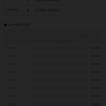
オフ箱会（Off Box）
関連企業/団体
レーティング
レーティングを行うには
ログイン
が必要です
-
非公開
10点の人
-
非公開
9点の人
-
非公開
8点の人
-
非公開
7点の人
-
非公開
6点の人
-
非公開
5点の人
-
非公開
4点の人
-
非公開
3点の人