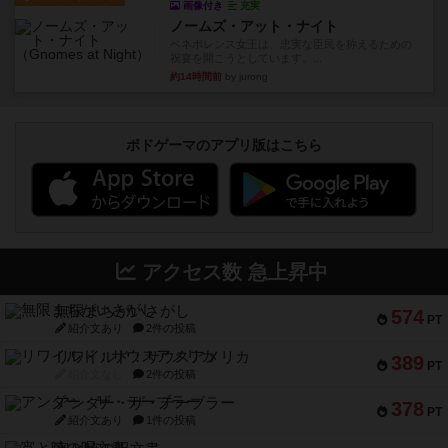
画像付き
充実
ノームズ・アット・ナイト
ベネボレンス女王は、忠実な臣民を称えるための
祝宴を開こうとしています。...
約14時間前
by jurong
ボドゲーマのアプリ版はこちら
アクセス数 急上昇中
無限まちがいさがし
574
PT
紹介文あり
2件の投稿
リワイルド：サウスアメリカ
389
PT
紹介文なし
2件の投稿
アンダー・ザ・テーブラー
378
PT
紹介文あり
1件の投稿