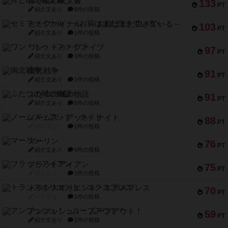
宵と暁の呪文書
133
PT
紹介文あり
8件の投稿
セミファイナル ～お前はまだ生きている～
103
PT
紹介文あり
1件の投稿
ワン・トゥ・ファイブ
97
PT
紹介文あり
1件の投稿
南北戦争
91
PT
紹介文あり
1件の投稿
ふたつの城の物語
91
PT
紹介文あり
6件の投稿
ノームズ・アット・ナイト
88
PT
紹介文なし
1件の投稿
マーリン
76
PT
紹介文あり
6件の投稿
フラットアイアン
75
PT
紹介文なし
2件の投稿
トランスオリエント・エクスプレス
70
PT
紹介文なし
1件の投稿
アンブッシュ！：ムーブアウト！
59
PT
紹介文あり
1件の投稿