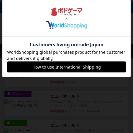
掲示板 0件
投稿を募集しています
会員の新しい投稿
レビュー
街コロ通
街コロとの違いは初めから二つサイコロを振れる
など、少しの違いはあるけれ...
約2時間前
by くみ
戦略やコツ
ニューオールド
ゲーム終了時に、「オールドカードとニューカー
ドのどちらもある」 状態に...
約3時間前
by オグランド（Oguland）
レビュー
ニューオールド
ボードゲームを1,000個以上持っているユーザー視