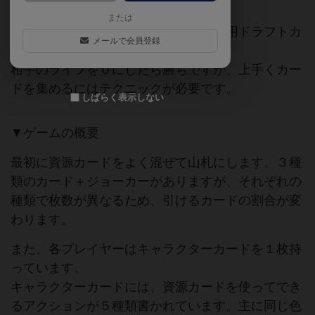
または
３種類＋ジョーカーを使った２人対戦用ドラフトカ
メールで会員登録
ードゲームです。
相手のライフを０にしたら勝ちですが、上手くカー
ドを集めるにはテクニックが必要です。
しばらく表示しない
▼ゲームの概要
最初に資源カードをよく混ぜて山札にします。３種
類のカード＋ジョーカーがありますが、それぞれの
種類で枚数が異なるため、引けるカードの割合が変
わります。
また、各プレイヤーはキャラクターカードを１枚持
っています。
キャラクターカードには、資源カードを使ってでき
るアクションが５種類書かれています。主に同じ色