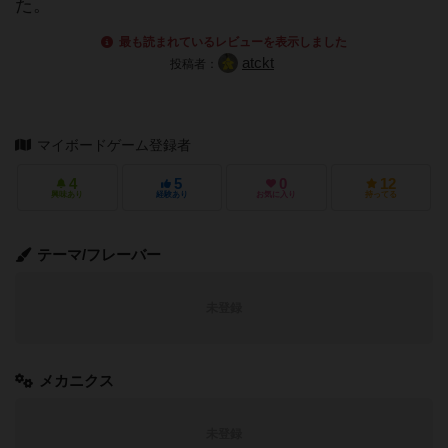
た。
最も読まれているレビューを表示しました
atckt
投稿者：
マイボードゲーム登録者
4
5
0
12
興味あり
経験あり
お気に入り
持ってる
テーマ/フレーバー
未登録
メカニクス
未登録