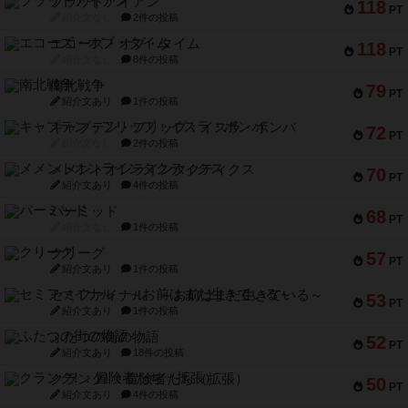
フラットアイアン
118
PT
紹介文なし
2件の投稿
エコーズ・オブ・タイム
118
PT
紹介文なし
8件の投稿
南北戦争
79
PT
紹介文あり
1件の投稿
キャプテン・フリップ：イスラ・ボンバ
72
PT
紹介文なし
2件の投稿
メメントオンラインタクティクス
70
PT
紹介文あり
4件の投稿
パーミッド
68
PT
紹介文なし
1件の投稿
クリーグ
57
PT
紹介文あり
1件の投稿
セミファイナル ～お前はまだ生きている～
53
PT
紹介文あり
1件の投稿
ふたつの街の物語
52
PT
紹介文あり
18件の投稿
クランク! ：冒険者たち（拡張）
50
PT
紹介文あり
4件の投稿