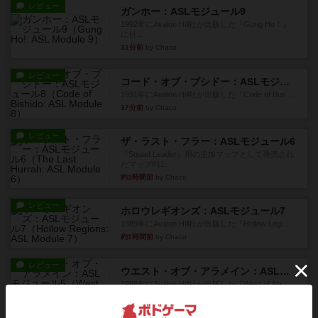
レビュー
ガンホー：ASLモジュール9
1992年にAvalon Hill社が出版した『Gung Ho！』
に付...
31分前
by Chaco
レビュー
コード・オブ・ブシドー：ASLモジュール8
1991年にAvalon Hill社が出版した『Code of Bus...
37分前
by Chaco
レビュー
ザ・ラスト・フラー：ASLモジュール6
『Squad Leader』用の追加マップとして発売され
たマップ#11...
約1時間前
by Chaco
レビュー
ホロウレギオンズ：ASLモジュール7
1989年にAvalon Hill社が出版した『Hollow Legi...
約1時間前
by Chaco
レビュー
ウエスト・オブ・アラメイン：ASLモジュール5
1988年にAvalon Hill社が出版した『West of Ala...
約1時間前
by Chaco