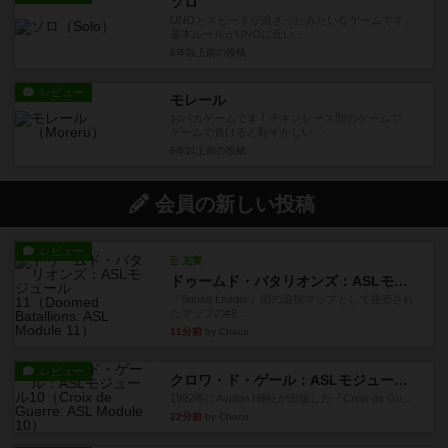
ソロ
UNOとスピードが混ざったみたいなゲームです。
基本ルールがUNOに近い...
6年以上前
の投稿
レビュー
モレール
おバカゲームです！チキンレース型のゲームで、
ゲームで負けると恥ずかしい...
6年以上前
の投稿
会員の新しい投稿
レビュー
充実
ドゥームド・バタリオンズ：ASLモジュール11
『Squad Leader』用の追加マップとして発売され
たマップの#9...
11分前
by Chaco
レビュー
クロワ・ド・ゲール：ASLモジュール10
1992年にAvalon Hill社が出版した『Croix de Gu...
22分前
by Chaco