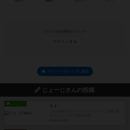
興味あり
経験あり
お気に入り
持ってる
ログイン/会員登録でコメント
ログインする
マドリーノのトップに戻る
じょーじさんの投稿
レビュー
リト
これは成長するアブストラクトゲーム。石板の繋
ぎ方によってコマの動きが成...
約4年前
の投稿