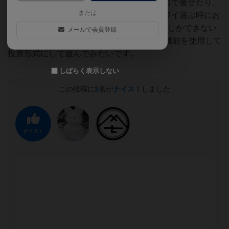
とで勝者を決めるのでプレゼンテーション力で覆せたり、
または
大喜利要素も含んでいるのでみんなでワイワイ遊ぶ時にお
勧めです。コンポーネントの関係で4人までしかできない
メールで会員登録
のが少しもったいない。SNSのアンケート機能を使用して
投票形式にして遊んでみたいです。
しばらく表示しない
この投稿に
2
名が
ナイス！
しました
ナイス！