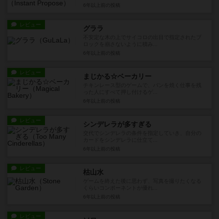
6年以上前
の投稿
レビュー
グララ
不安定な木の上でサイコロの出目で指定されたブ
ロックを崩さないように積み...
6年以上前
の投稿
レビュー
まじかる☆ベーカリー
チキンレース型のゲームで、パンを焼く仕事を残
った人にすべて押し付けるゲ...
6年以上前
の投稿
レビュー
シンデレラが多すぎる
交代でシンデレラの条件を指定していき、自分の
カードをシンデレラに仕立て...
6年以上前
の投稿
レビュー
枯山水
ゲームを終えた後に思わず、写真を撮りたくなる
くらいコンポーネントが優れ...
6年以上前
の投稿
レビュー