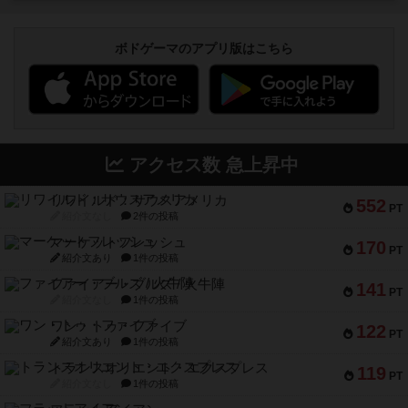
ボドゲーマのアプリ版はこちら
アクセス数 急上昇中
リワイルド：サウスアメリカ
552
PT
紹介文なし
2件の投稿
マーケットフレッシュ
170
PT
紹介文あり
1件の投稿
ファイアー・ブルズ / 火牛陣
141
PT
紹介文なし
1件の投稿
ワン・トゥ・ファイブ
122
PT
紹介文あり
1件の投稿
トランスオリエント・エクスプレス
119
PT
紹介文なし
1件の投稿