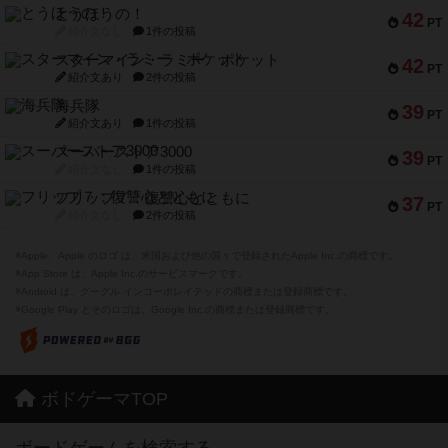
とうほうの！
42
PT
紹介文なし
1件の投稿
スターマイン・ラミー ポケット
42
PT
紹介文あり
2件の投稿
海兵隊
39
PT
紹介文あり
1件の投稿
スーパーストア3000
39
PT
紹介文なし
1件の投稿
フリップ７：復讐心とともに
37
PT
紹介文なし
2件の投稿
※Apple、Apple のロゴ は、米国および他の国々で登録されたApple Inc.の商標です。
※App Store は、Apple Inc.のサービスマークです。
※Android は、グーグル インコーポレイテッドの商標または登録商標です。
※Google Play とそのロゴは、Google Inc.の商標または登録商標です。
ボドゲーマTOP
ボードゲームを検索する