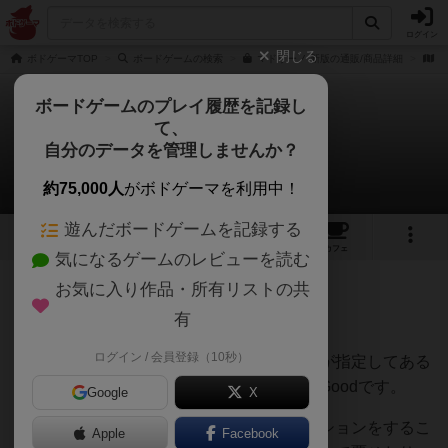
ログイン
閉じる
ボドゲーマTOP
ボードゲームの検索
マドリーノ 新版の通販/商品詳細
作
ボードゲームのプレイ履歴を記録し
て、
マドリーノ
自分のデータを管理しませんか？
じょーじさんのレビュー
約75,000人
がボドゲーマを利用中！
遊んだボードゲームを記録する
7
2
17
49
トップ
画像
動画
レビュー
カフェ
気になるゲームのレビューを読む
お気に入り作品・所有リストの共
173名
2名
0
6年以上前
有
ログイン / 会員登録（10秒）
イラスト系のゲームだけれども、素材の形が指定してある
ことで誰でも簡単にプレイできるところがGoodです。
Google
X
最後に自分で書いた間取りをプレゼンテーションをするこ
Apple
Facebook