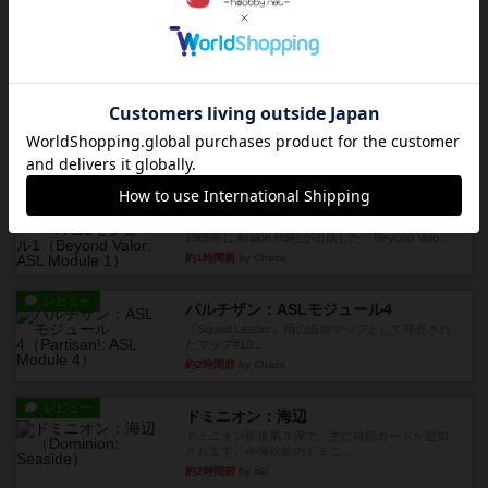
レビュー
ヤンクス：ASLモジュール3
1987年にAvalon Hill社が出版した『Yanks』に付属
のマ...
約1時間前
by Chaco
レビュー
パラトルーパー
1986年にAvalon Hill社が出版した『Paratrooper...
約1時間前
by Chaco
レビュー
ビヨンド・バロー：ASLモジュール1
1985年にAvalon Hill社が出版した『Beyond Valo...
約1時間前
by Chaco
レビュー
パルチザン：ASLモジュール4
『Squad Leader』用の追加マップとして発売され
たマップ#10...
約2時間前
by Chaco
レビュー
ドミニオン：海辺
ドミニオン拡張第３弾で、主に持続カードが追加
されます。今弾以前のドミニ...
約2時間前
by aki