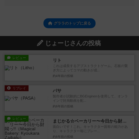
グララのトップに戻る
じょーじさんの投稿
レビュー
リト
これは成長するアブストラクトゲーム。石板の繋
ぎ方によってコマの動きが成...
約4年前
の投稿
リプレイ
パサ
製作者が試験的にBGEnginenを使用して、オンラ
インで対局動画を配...
約6年前
の投稿
レビュー
まじかる☆ベーカリー〜今日から財閥っ!!
面白いです！これ。キャラクター固有の能力があ
り、キャラクター毎にプレー...
約6年前
の投稿