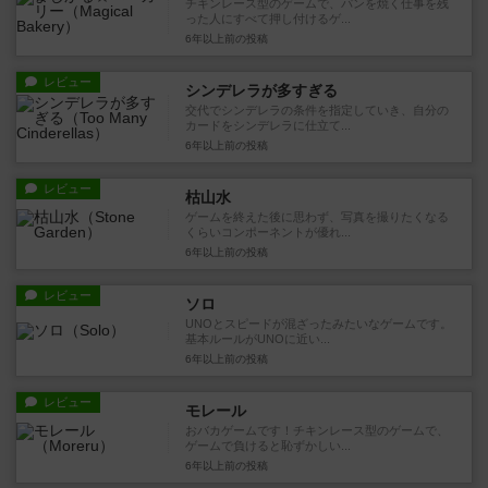
チキンレース型のゲームで、パンを焼く仕事を残
った人にすべて押し付けるゲ...
6年以上前
の投稿
レビュー
シンデレラが多すぎる
交代でシンデレラの条件を指定していき、自分の
カードをシンデレラに仕立て...
6年以上前
の投稿
レビュー
枯山水
ゲームを終えた後に思わず、写真を撮りたくなる
くらいコンポーネントが優れ...
6年以上前
の投稿
レビュー
ソロ
UNOとスピードが混ざったみたいなゲームです。
基本ルールがUNOに近い...
6年以上前
の投稿
レビュー
モレール
おバカゲームです！チキンレース型のゲームで、
ゲームで負けると恥ずかしい...
6年以上前
の投稿