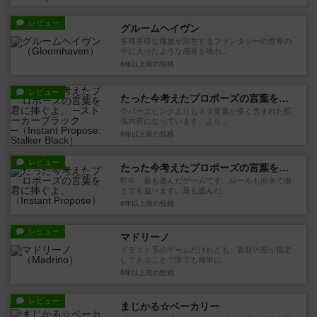
レビュー
グルームヘイヴン
多種多様な種族が混在するファンタジーの世界の
中に入ったような感覚を味わ...
6年以上前
の投稿
レビュー
たった今考えたプロポーズの言葉を君に捧ぐよ。 ─ストーカーブラック─
ラバーズピンクよりもネタ要素が多く含まれた拡
張内容になっています。より...
6年以上前
の投稿
レビュー
たった今考えたプロポーズの言葉を君に捧ぐよ。
昨年、最も遊んだゲームです。ルールも簡単で誰
とでも遊べます。最も遊んだ...
6年以上前
の投稿
レビュー
マドリーノ
イラスト系のゲームだけれども、素材の形が指定
してあることで誰でも簡単に...
6年以上前
の投稿
レビュー
まじかる☆ベーカリー