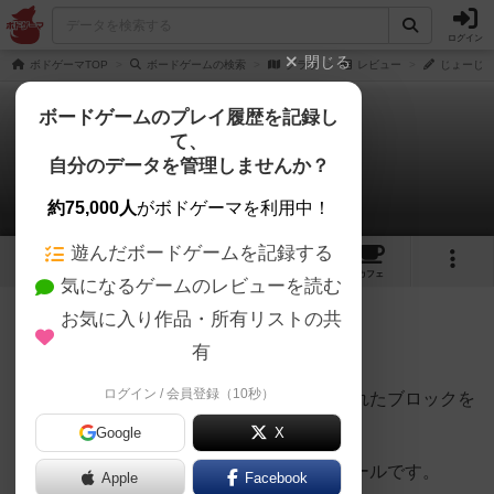
ログイン
閉じる
ボドゲーマTOP
ボードゲームの検索
グララ
レビュー
じょーじさ
ボードゲームのプレイ履歴を記録し
て、
グララ
自分のデータを管理しませんか？
じょーじさんのレビュー
約75,000人
がボドゲーマを利用中！
遊んだボードゲームを記録する
8
3
2
トップ
画像
動画
レビュー
カフェ
気になるゲームのレビューを読む
お気に入り作品・所有リストの共
189名
1名
0
6年以上前
有
ログイン / 会員登録（10秒）
不安定な木の上でサイコロの出目で指定されたブロックを
崩さないように積み上げていきます。
Google
X
崩れてしまったら負けというシンプルなルールです。
Apple
Facebook