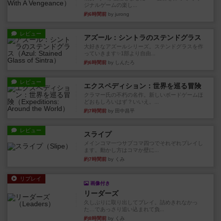
ジナルゲームの楽し...
約6時間前
by jurong
レビュー
アズール：シントラのステンドグラス
大好きなアズールシリーズ。ステンドグラスを作
っていきます✨1部より自由...
約6時間前
by しんたろ
レビュー
エクスペディション：世界を巡る冒険
クラマー氏の不朽の名作。新しいボードゲームほ
どおもしろいはず？いいえ。...
約7時間前
by 田中昌平
レビュー
スライプ
メインコマ一つサブコマ四つでそれぞれプレイし
ます。動かし方はコマか壁に...
約7時間前
by くみ
リプレイ
画像付き
リーダーズ
久しぶりに取り出してプレイ。詰めきれなかっ
た…であっさり追い込まれて負...
約8時間前
by くみ