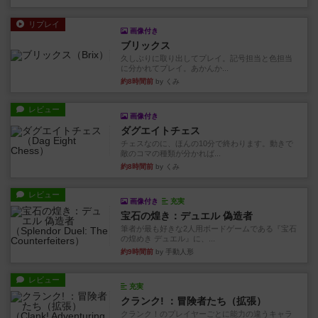
リプレイ
画像付き
ブリックス
久しぶりに取り出してプレイ。記号担当と色担当
に分かれてプレイ。あかんか...
約8時間前
by くみ
レビュー
画像付き
ダグエイトチェス
チェスなのに、ほんの10分で終わります。動きで
敵のコマの種類が分かれば...
約8時間前
by くみ
レビュー
画像付き
充実
宝石の煌き：デュエル 偽造者
筆者が最も好きな2人用ボードゲームである『宝石
の煌めき デュエル』に、...
約9時間前
by 手動人形
レビュー
充実
クランク! ：冒険者たち（拡張）
クランク！のプレイヤーごとに能力の違うキャラ