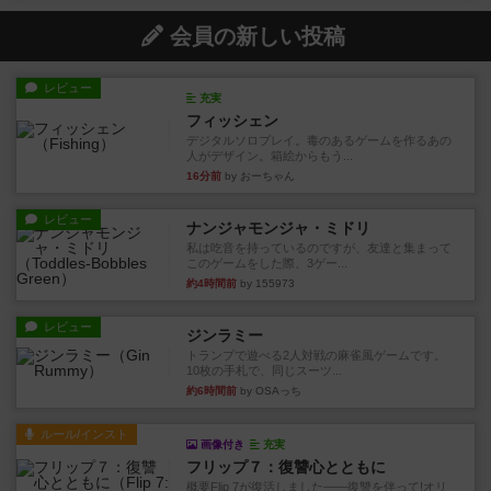
会員の新しい投稿
レビュー
充実
フィッシェン
デジタルソロプレイ。毒のあるゲームを作るあの
人がデザイン。箱絵からもう...
16分前
by おーちゃん
レビュー
ナンジャモンジャ・ミドリ
私は吃音を持っているのですが、友達と集まって
このゲームをした際、3ゲー...
約4時間前
by 155973
レビュー
ジンラミー
トランプで遊べる2人対戦の麻雀風ゲームです。
10枚の手札で、同じスーツ...
約6時間前
by OSAっち
ルール/インスト
画像付き
充実
フリップ７：復讐心とともに
概要Flip 7が復活しました――復讐を伴って!オリ