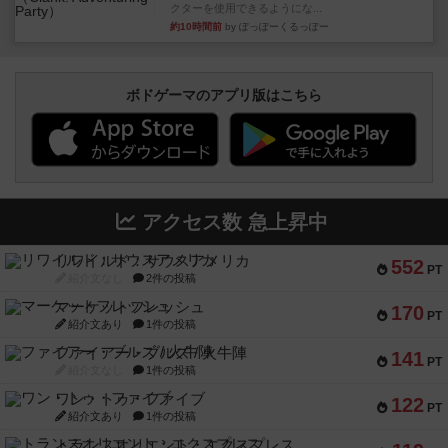
クターを使用できるようにな...
約10時間前
by ぽっぽーくるっぽー
ボドゲーマのアプリ版はこちら
アクセス数 急上昇中
リワイルド：サウスアメリカ
552
PT
紹介文なし
2件の投稿
マーケットフレッシュ
170
PT
紹介文あり
1件の投稿
ファイアー・ブルズ / 火牛陣
141
PT
紹介文なし
1件の投稿
ワン・トゥ・ファイブ
122
PT
紹介文あり
1件の投稿
トランスオリエント・エクスプレス