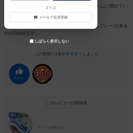
ルール説明もすぐ、簡単にでき、ボードゲームに慣れてい
または
ない方でも受けがいいです。
メールで会員登録
難しいルールがないので小さなお子さんともプレー出来る
のがGoodです。
しばらく表示しない
この投稿に
1
名が
ナイス！
しました
ナイス！
このレビューの投稿者
国王
ボドゲが趣味の人