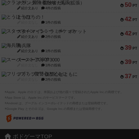
クランク! ：冒険者たち（拡張）
50
PT
紹介文あり
4件の投稿
とうほうの！
42
PT
紹介文なし
1件の投稿
スターマイン・ラミー ポケット
42
PT
紹介文あり
2件の投稿
海兵隊
39
PT
紹介文あり
1件の投稿
スーパーストア3000
39
PT
紹介文なし
1件の投稿
フリップ７：復讐心とともに
37
PT
紹介文なし
2件の投稿
※Apple、Apple のロゴ は、米国および他の国々で登録されたApple Inc.の商標です。
※App Store は、Apple Inc.のサービスマークです。
※Android は、グーグル インコーポレイテッドの商標または登録商標です。
※Google Play とそのロゴは、Google Inc.の商標または登録商標です。
ボドゲーマTOP