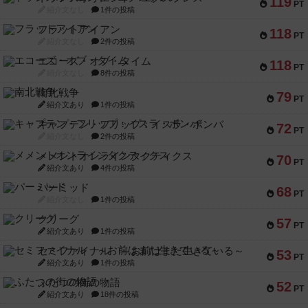
119
PT
紹介文なし
1件の投稿
フラットアイアン
118
PT
紹介文なし
2件の投稿
エコーズ・オブ・タイム
118
PT
紹介文なし
8件の投稿
南北戦争
79
PT
紹介文あり
1件の投稿
キャプテン・フリップ：イスラ・ボンバ
72
PT
紹介文なし
2件の投稿
メメントオンラインタクティクス
70
PT
紹介文あり
4件の投稿
パーミッド
68
PT
紹介文なし
1件の投稿
クリーグ
57
PT
紹介文あり
1件の投稿
セミファイナル ～お前はまだ生きている～
53
PT
紹介文あり
1件の投稿
ふたつの街の物語
52
PT
紹介文あり
18件の投稿