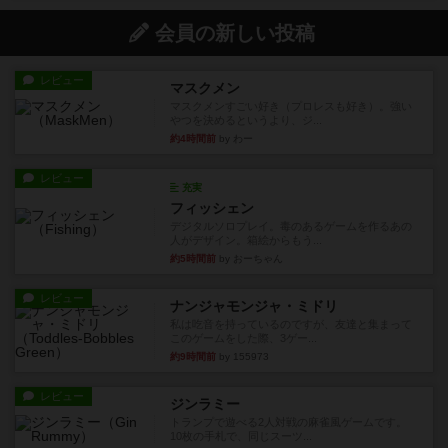
会員の新しい投稿
レビュー
マスクメン
マスクメンすごい好き（プロレスも好き）。強い
やつを決めるというより、ジ...
約4時間前
by わー
レビュー
充実
フィッシェン
デジタルソロプレイ。毒のあるゲームを作るあの
人がデザイン。箱絵からもう...
約5時間前
by おーちゃん
レビュー
ナンジャモンジャ・ミドリ
私は吃音を持っているのですが、友達と集まって
このゲームをした際、3ゲー...
約9時間前
by 155973
レビュー
ジンラミー
トランプで遊べる2人対戦の麻雀風ゲームです。
10枚の手札で、同じスーツ...