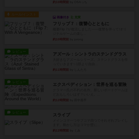
約10時間前
by OSAっち
ルール/インスト
画像付き
充実
フリップ７：復讐心とともに
概要Flip 7が復活しました――復讐を伴って!オリ
ジナルゲームの楽し...
約10時間前
by jurong
レビュー
アズール：シントラのステンドグラス
大好きなアズールシリーズ。ステンドグラスを作
っていきます✨1部より自由...
約11時間前
by しんたろ
レビュー
エクスペディション：世界を巡る冒険
クラマー氏の不朽の名作。新しいボードゲームほ
どおもしろいはず？いいえ。...
約12時間前
by 田中昌平
レビュー
スライプ
メインコマ一つサブコマ四つでそれぞれプレイし
ます。動かし方はコマか壁に...
約12時間前
by くみ