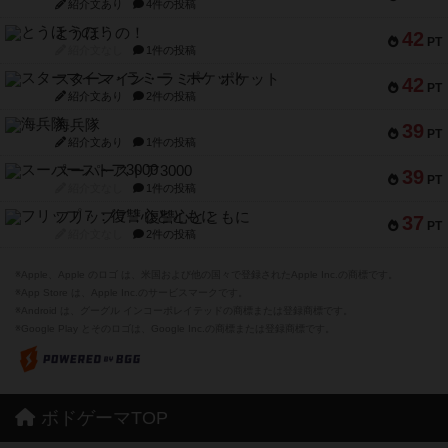
紹介文あり
4件の投稿
とうほうの！
42
PT
紹介文なし
1件の投稿
スターマイン・ラミー ポケット
42
PT
紹介文あり
2件の投稿
海兵隊
39
PT
紹介文あり
1件の投稿
スーパーストア3000
39
PT
紹介文なし
1件の投稿
フリップ７：復讐心とともに
37
PT
紹介文なし
2件の投稿
※Apple、Apple のロゴ は、米国および他の国々で登録されたApple Inc.の商標です。
※App Store は、Apple Inc.のサービスマークです。
※Android は、グーグル インコーポレイテッドの商標または登録商標です。
※Google Play とそのロゴは、Google Inc.の商標または登録商標です。
ボドゲーマTOP