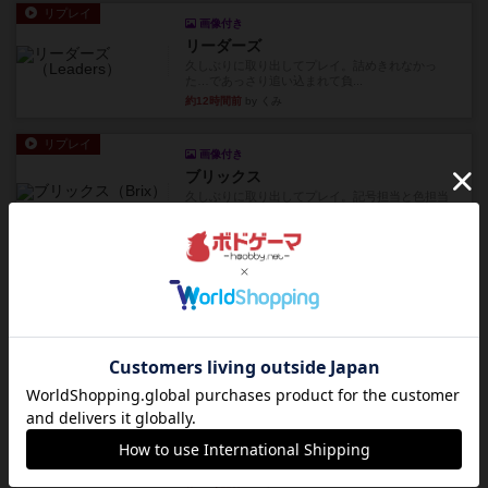
リプレイ
画像付き
リーダーズ
久しぶりに取り出してプレイ。詰めきれなかっ
た…であっさり追い込まれて負...
約12時間前
by くみ
リプレイ
画像付き
ブリックス
久しぶりに取り出してプレイ。記号担当と色担当
に分かれてプレイ。あかんか...
約12時間前
by くみ
レビュー
画像付き
ダグエイトチェス
チェスなのに、ほんの10分で終わります。動きで
敵のコマの種類が分かれば...
約12時間前
by くみ
レビュー
画像付き
充実
宝石の煌き：デュエル 偽造者
筆者が最も好きな2人用ボードゲームである『宝石
の煌めき デュエル』に、...