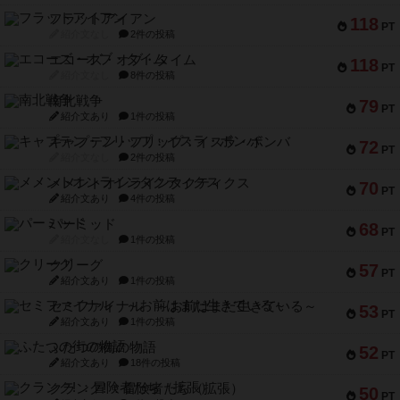
フラットアイアン
118
PT
紹介文なし
2件の投稿
エコーズ・オブ・タイム
118
PT
紹介文なし
8件の投稿
南北戦争
79
PT
紹介文あり
1件の投稿
キャプテン・フリップ：イスラ・ボンバ
72
PT
紹介文なし
2件の投稿
メメントオンラインタクティクス
70
PT
紹介文あり
4件の投稿
パーミッド
68
PT
紹介文なし
1件の投稿
クリーグ
57
PT
紹介文あり
1件の投稿
セミファイナル ～お前はまだ生きている～
53
PT
紹介文あり
1件の投稿
ふたつの街の物語
52
PT
紹介文あり
18件の投稿
クランク! ：冒険者たち（拡張）
50
PT