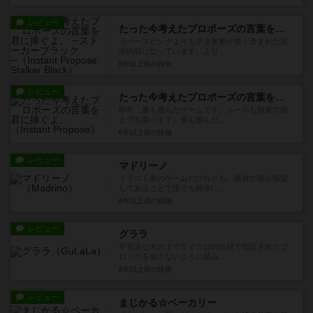
レビュー
たった今考えたプロポーズの言葉を君に捧ぐよ。 ─ストーカーブラック─
ラバーズピンクよりもネタ要素が多く含まれた拡
張内容になっています。より...
6年以上前
の投稿
レビュー
たった今考えたプロポーズの言葉を君に捧ぐよ。
昨年、最も遊んだゲームです。ルールも簡単で誰
とでも遊べます。最も遊んだ...
6年以上前
の投稿
レビュー
マドリーノ
イラスト系のゲームだけれども、素材の形が指定
してあることで誰でも簡単に...
6年以上前
の投稿
レビュー
グララ
不安定な木の上でサイコロの出目で指定されたブ
ロックを崩さないように積み...
6年以上前
の投稿
レビュー
まじかる☆ベーカリー