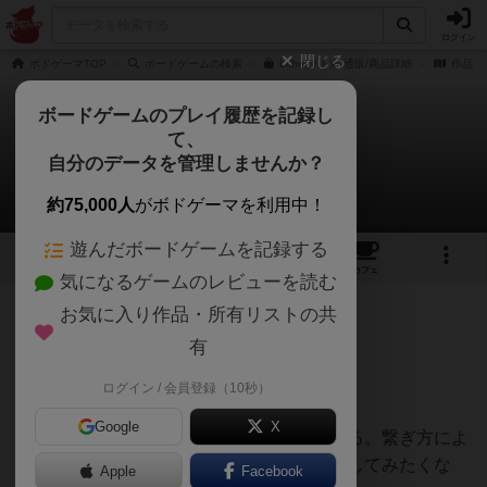
ログイン
閉じる
ボドゲーマTOP
ボードゲームの検索
Litho(リト)の通販/商品詳細
作品デ
ボードゲームのプレイ履歴を記録し
て、
リト
自分のデータを管理しませんか？
じょーじさんのレビュー
約75,000人
がボドゲーマを利用中！
遊んだボードゲームを記録する
9
1
1
トップ
画像
動画
レビュー
カフェ
気になるゲームのレビューを読む
お気に入り作品・所有リストの共
209名
3名
0
約4年前
有
ログイン / 会員登録（10秒）
これは成長するアブストラクトゲーム。
Google
X
石板の繋ぎ方によってコマの動きが成長する。繋ぎ方によ
っては相手の妨害もでき、色んな繋げ方をしてみたくな
Apple
Facebook