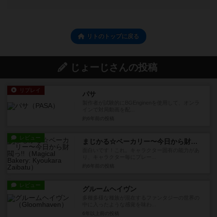
リトのトップに戻る
じょーじさんの投稿
リプレイ
パサ
製作者が試験的にBGEnginenを使用して、オンラ
インで対局動画を配...
約6年前
の投稿
レビュー
まじかる☆ベーカリー〜今日から財閥っ!!
面白いです！これ。キャラクター固有の能力があ
り、キャラクター毎にプレー...
約6年前
の投稿
レビュー
グルームヘイヴン
多種多様な種族が混在するファンタジーの世界の
中に入ったような感覚を味わ...
6年以上前
の投稿