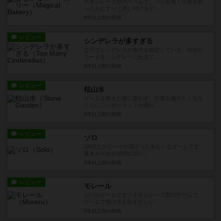
チキンレース型のゲームで、パンを焼く仕事を残
った人にすべて押し付けるゲ...
6年以上前
の投稿
レビュー
シンデレラが多すぎる
交代でシンデレラの条件を指定していき、自分の
カードをシンデレラに仕立て...
6年以上前
の投稿
レビュー
枯山水
ゲームを終えた後に思わず、写真を撮りたくなる
くらいコンポーネントが優れ...
6年以上前
の投稿
レビュー
ソロ
UNOとスピードが混ざったみたいなゲームです。
基本ルールがUNOに近い...
6年以上前
の投稿
レビュー
モレール
おバカゲームです！チキンレース型のゲームで、
ゲームで負けると恥ずかしい...
6年以上前
の投稿