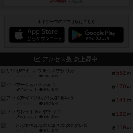
約14時間前
by 手動人形
ボドゲーマのアプリ版はこちら
アクセス数 急上昇中
リワイルド：サウスアメリカ
552
PT
紹介文なし
2件の投稿
マーケットフレッシュ
170
PT
紹介文あり
1件の投稿
ファイアー・ブルズ / 火牛陣
141
PT
紹介文なし
1件の投稿
ワン・トゥ・ファイブ
122
PT
紹介文あり
1件の投稿
トランスオリエント・エクスプレス
119
PT
紹介文なし
1件の投稿