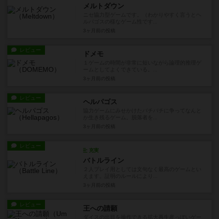
メルトダウン
ニセ協力型ゲームです。（わかりやすく言うとヘ
ルパゴスの様なゲーム性です...
3ヶ月前
の投稿
レビュー
ドメモ
１ゲームの時間が非常に短いながら論理的推理ゲ
ームとしてよくできている。...
3ヶ月前
の投稿
レビュー
ヘルパゴス
協力ゲームにみせかけたバチバチに争ってなんと
か生き残るゲーム。脱落者を...
3ヶ月前
の投稿
レビュー
充実
バトルライン
２人プレイ用としては文句なく最高のゲームとい
えます。証明のルールにより...
3ヶ月前
の投稿
レビュー
王への請願
ダイスの出目を操作できる拡大再生産っぽいゲー