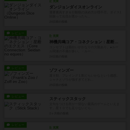
充実
ダンジョンダイスオンライン
運要素高すぎ＆行動順の決め方が理不尽。ダイス1
回振って出目が悪かったら...
24日前
の投稿
レビュー
充実
神機共鳴コア・コネクション：星断のエクエス
コンセプトは面白いがかなりの欠陥あり。●ルー
ル関連の不備が多い。・ルー...
24日前
の投稿
レビュー
ゾフィンズー
運９割、プレイング１割ぐらいかなという感想。
シャチとゾウが強すぎてどれ...
25日前
の投稿
レビュー
スティックスタック
文句をつける所が一切ない最高のゲームといえま
す。星１０でも足りないぐら...
2ヶ月前
の投稿
レビュー
充実