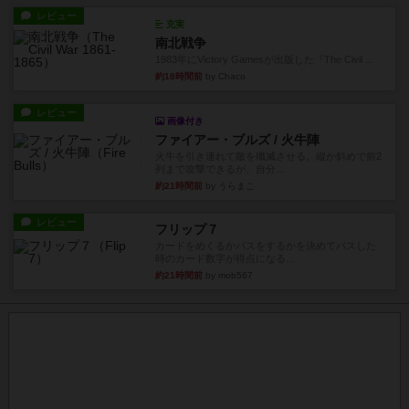
レビュー
充実
南北戦争
1983年にVictory Gamesが出版した『The Civil ...
約18時間前
by Chaco
レビュー
画像付き
ファイアー・ブルズ / 火牛陣
火牛を引き連れて敵を殲滅させる。縦か斜めで前2
列まで攻撃できるが、自分...
約21時間前
by うらまこ
レビュー
フリップ７
カードをめくるかパスをするかを決めてパスした
時のカード数字が得点になる...
約21時間前
by mob567