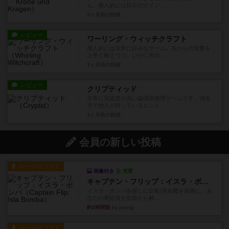
ム。個人的には好みだがイン...
3ヶ月前
の投稿
レビュー
ワーリング・ウィッチクラフト
個人的には非常に好みなゲーム。左からの攻撃を
上手く耐えつつ、いかに右の...
3ヶ月前
の投稿
レビュー
クリプティッド
非常に完成度の高い論理的推理ゲームです。消去
方で他人が持っているヒント...
3ヶ月前
の投稿
会員の新しい投稿
ルール/インスト
画像付き
充実
キャプテン・フリップ：イスラ・ボンバ
イスラ・ボンバを探しに出航!潜水艦を装備し、あ
なたの乗組員を監獄から解...
約2時間前
by jurong
ルール/インスト