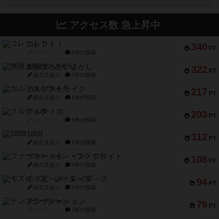
アクセス数 急上昇中
コレクト！
340
PT
紹介文なし
1件の投稿
無限まちがいさがし
322
PT
紹介文あり
2件の投稿
ガルフストライク
217
PT
紹介文あり
1件の投稿
クルティボ
203
PT
紹介文なし
1件の投稿
1809
112
PT
紹介文あり
1件の投稿
ファースト・イン・フライト
108
PT
紹介文あり
3件の投稿
モズビ－ズ・レイダ－ズ
94
PT
紹介文あり
1件の投稿
テンプテーション
79
PT
紹介文なし
2件の投稿