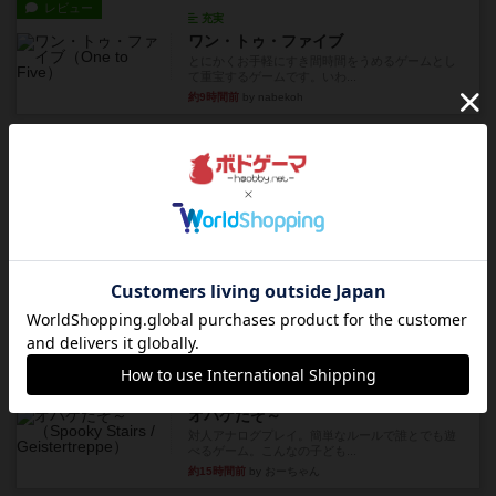
レビュー
充実
ワン・トゥ・ファイブ
とにかくお手軽にすき間時間をうめるゲームとし
て重宝するゲームです。いわ...
約9時間前
by nabekoh
レビュー
充実
エコーズ・オブ・タイム
カードゲームにファイナルファンタジーのアクテ
ィブタイムバトル（もしくは...
約13時間前
by ジェイとと
レビュー
シャット・ザ・ボックス
とてもシンプルなダイスゲーム。2つのダイスを振
って、出目の合計を自分の...
約14時間前
by OSAっち
レビュー
充実
オバケだぞ～
対人アナログプレイ。簡単なルールで誰とでも遊
べるゲーム。こんなの子ども...
約15時間前
by おーちゃん