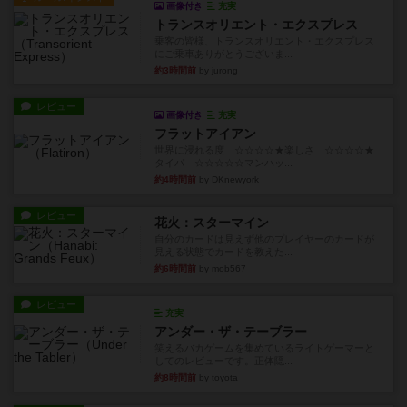
画像付き
充実
トランスオリエント・エクスプレス
乗客の皆様、トランスオリエント・エクスプレス
にご乗車ありがとうございま...
約3時間前
by jurong
レビュー
画像付き
充実
フラットアイアン
世界に浸れる度 ☆☆☆☆★楽しさ ☆☆☆☆★
タイパ ☆☆☆☆☆マンハッ...
約4時間前
by DKnewyork
レビュー
花火：スターマイン
自分のカードは見えず他のプレイヤーのカードが
見える状態でカードを教えた...
約6時間前
by mob567
レビュー
充実
アンダー・ザ・テーブラー
笑えるバカゲームを集めているライトゲーマーと
してのレビューです。正体隠...
約8時間前
by toyota