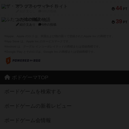
ザ・フラッフィー・ライト
44
PT
紹介文なし
0件の投稿
ふたつの城の物語
39
PT
紹介文あり
6件の投稿
※Apple、Apple のロゴ は、米国および他の国々で登録されたApple Inc.の商標です。
※App Store は、Apple Inc.のサービスマークです。
※Android は、グーグル インコーポレイテッドの商標または登録商標です。
※Google Play とそのロゴは、Google Inc.の商標または登録商標です。
ボドゲーマTOP
ボードゲームを検索する
ボードゲームの新着レビュー
ボードゲーム会情報