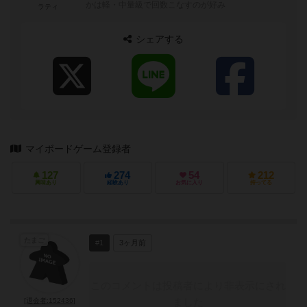
かは軽・中量級で回数こなすのが好み
ラティ
シェアする
マイボードゲーム登録者
127
274
54
212
興味あり
経験あり
お気に入り
持ってる
たまご
#1
3ヶ月前
このコメントは投稿者により非表示にされ
ました
[退会者:152436]