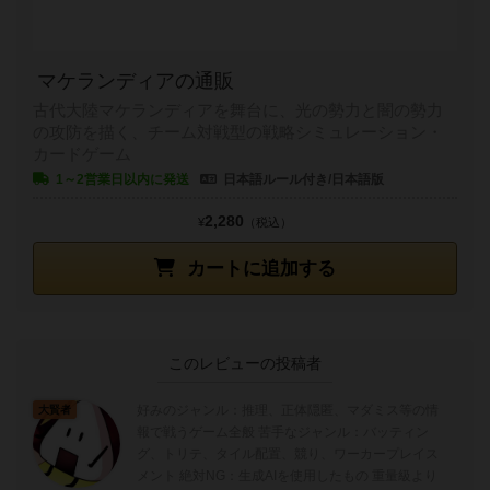
マケランディアの通販
古代大陸マケランディアを舞台に、光の勢力と闇の勢力
の攻防を描く、チーム対戦型の戦略シミュレーション・
カードゲーム
1～2営業日以内に発送
日本語ルール付き/日本語版
2,280
¥
（税込）
カートに追加する
このレビューの投稿者
好みのジャンル：推理、正体隠匿、マダミス等の情
大賢者
報で戦うゲーム全般 苦手なジャンル：バッティン
グ、トリテ、タイル配置、競り、ワーカープレイス
メント 絶対NG：生成AIを使用したもの 重量級より