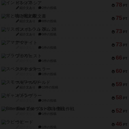
インドネシア
78
PT
紹介文あり
2件の投稿
宵と暁の呪文書
75
PT
紹介文あり
8件の投稿
リスボン・トラム 28
73
PT
紹介文あり
9件の投稿
アマナイト
73
PT
紹介文なし
1件の投稿
ブラヴェスト
66
PT
紹介文なし
1件の投稿
スペクタキュラー
60
PT
紹介文なし
1件の投稿
スモールワールド
59
PT
紹介文あり
13件の投稿
ギャンブラー
58
PT
紹介文なし
2件の投稿
Bitter End ブタペスト救出作戦
52
PT
紹介文なし
1件の投稿
ラピード
46
PT
紹介文なし
1件の投稿