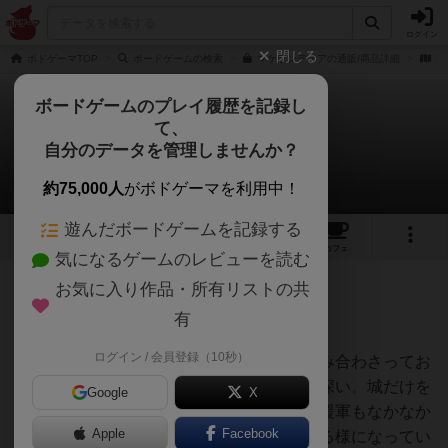
ログイン
閉じる
ボドゲーマTOP
ボードゲームの検索
マケランディアの通販/商品詳細
作
ボードゲームのプレイ履歴を記録し
て、
マケランディア
自分のデータを管理しませんか？
ラティさんのレビュー
約75,000人
がボドゲーマを利用中！
遊んだボードゲームを記録する
9
1
8
24
トップ
画像
動画
レビュー
カフェ
気になるゲームのレビューを読む
お気に入り作品・所有リストの共
232名
0名
1
3ヶ月前
有
ログイン / 会員登録（10秒）
ブラフと情報戦が非常に高いバランスで組み合わさってお
り、運だけでは勝負が決まらなく中々奥が深い。城だけを
Google
X
守ろうとしても砦が狙われたり、終盤では援軍もなかなか
Apple
Facebook
送りづらくなるなどジレンマがよく楽しめる様になってい