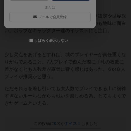
る。
または
ゲーム中にはそこまで関係しないが、キャラ設定や世界観
メールで会員登録
がよく作られていたりと公式サイトを読むのも地味に面白
い。ポップなキャラクター達のイラストにも注目。
しばらく表示しない
少し欠点をあげるとすれば、城のプレイヤーが責任重くな
りがちであること。7人プレイで遊んだ際に手札の枚数に
差がなくとも人数差が露骨に響く感じはあった。６or８人
プレイが推奨かと思う。
ただそれらを差し引いても大人数でプレイできる上に複雑
すぎないルールながらも戦いを楽しめる為、とてもよくで
きたゲームといえる。
この投稿に
0
名が
ナイス！
しました