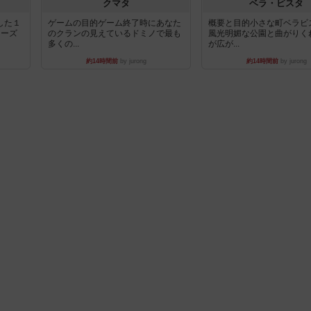
クマタ
ベラ・ビスタ
した１
ゲームの目的ゲーム終了時にあなた
概要と目的小さな町ベラビ
リーズ
のクランの見えているドミノで最も
風光明媚な公園と曲がりく
多くの...
が広が...
約14時間前
by jurong
約14時間前
by jurong