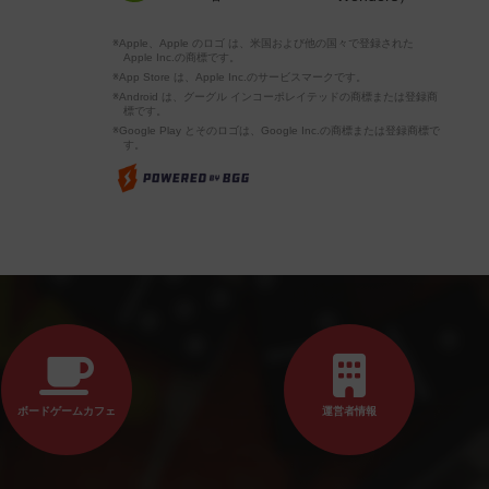
※Apple、Apple のロゴ は、米国および他の国々で登録された
Apple Inc.の商標です。
※App Store は、Apple Inc.のサービスマークです。
※Android は、グーグル インコーポレイテッドの商標または登録商
標です。
※Google Play とそのロゴは、Google Inc.の商標または登録商標で
す。
ボードゲームカフェ
運営者情報