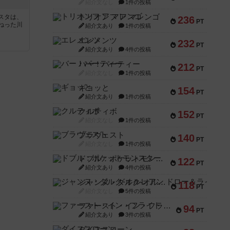
紹介文なし
1件の投稿
トリオンフ ア マレンゴ
スタは、
236
PT
ねった川
紹介文あり
1件の投稿
エレメンツ
232
PT
紹介文あり
4件の投稿
バー！パーティー
212
PT
紹介文なし
1件の投稿
ギョッと
154
PT
紹介文あり
1件の投稿
クルティボ
152
PT
紹介文なし
1件の投稿
ブラヴェスト
140
PT
紹介文なし
1件の投稿
ドブル：ポケットモンスター
122
PT
紹介文あり
4件の投稿
ジャンヌ・ダルク-オルレアン ドロー＆ライト
118
PT
紹介文なし
5件の投稿
ファースト・イン・フライト
94
PT
紹介文あり
3件の投稿
ダイススローン