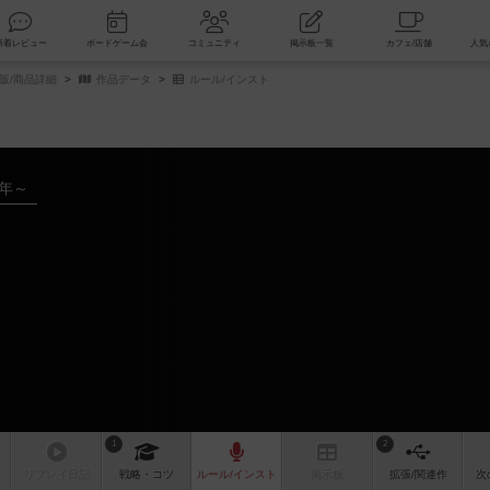
索
新着レビュー
ボードゲーム会
コミュニティ
掲示板一覧
販/商品詳細
作品データ
ルール/インスト
5年～
1
2
リプレイ
日記
戦略
・コツ
ルール
/インスト
掲示板
拡張/関連
作
次