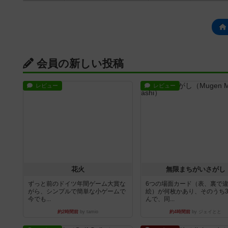
会員の新しい投稿
レビュー
レビュー
花火
無限まちがいさがし
ずっと前のドイツ年間ゲーム大賞な
6つの場面カード（表、裏で
がら、シンプルで簡単な小ゲームで
絵）が何枚かあり、そのうち
今でも...
んで、同...
約2時間前
by tamio
約4時間前
by ジェイとと