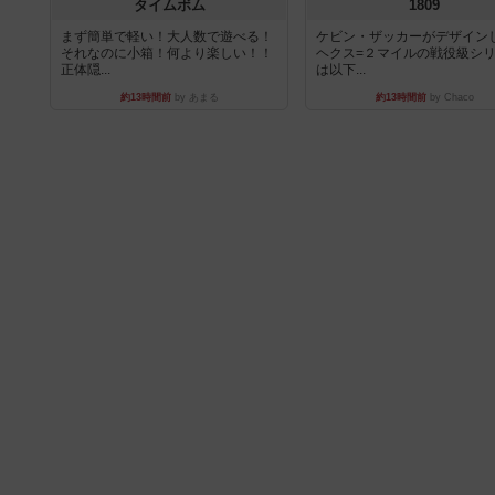
タイムボム
1809
まず簡単で軽い！大人数で遊べる！
ケビン・ザッカーがデザイン
それなのに小箱！何より楽しい！！
ヘクス=２マイルの戦役級シ
正体隠...
は以下...
約13時間前
by あまる
約13時間前
by Chaco