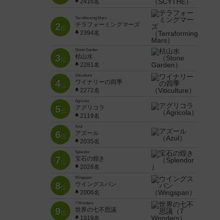
2416名
Terraforming Mars
2
テラフォーミングマーズ
位
2394名
Stone Garden
3
枯山水
位
2281名
Viticulture
4
ワイナリーの四季
位
2272名
Agricola
5
アグリコラ
位
2119名
Azul
6
アズール
位
2035名
Splendor
7
宝石の煌き
位
2028名
Wingspan
8
ウイングスパン
位
2006名
7 Wonders
9
世界の七不思議
位
1919名