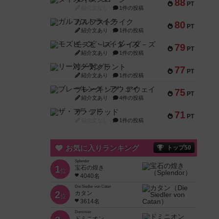
88
PT
紹介文なし
1件の投稿
ガルフストライク
80
PT
紹介文あり
1件の投稿
モズビ－ズ・レイダ－ズ
79
PT
紹介文あり
1件の投稿
リー対グラント
77
PT
紹介文あり
1件の投稿
ブレーキング・アウェイ
75
PT
紹介文あり
4件の投稿
ザ・フラッド
71
PT
紹介文なし
1件の投稿
お気に入りランキング
トップ50
Splendor
1
宝石の煌き
位
4040名
Die Siedler von Catan
2
カタン
位
3614名
Dominion
ドミニオン