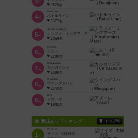
3
位
2528名
Battle Line
4
バトルライン
位
2377名
Terraforming Mars
5
テラフォーミングマーズ
位
2369名
6 nimmt!
6
ニムト
位
2200名
Carcassonne
7
カルカソンヌ
位
2190名
Wingspan
8
ウイングスパン
位
2148名
Azul
9
アズール
位
1902名
興味ありランキング
トップ50
SCYTHE
1
サイズ -大鎌戦役-
位