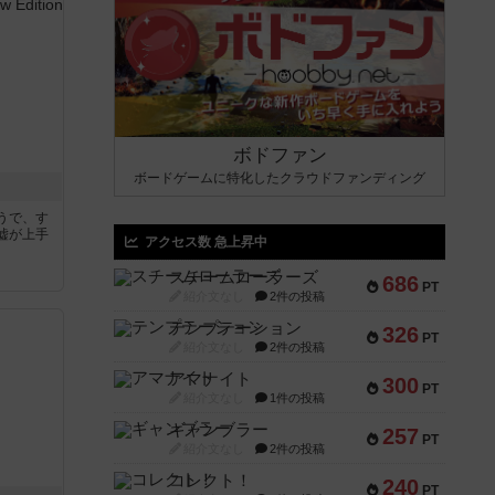
ボドファン
ボードゲームに特化したクラウドファンディング
うで、す
嘘が上手
アクセス数 急上昇中
スチームローラーズ
686
PT
紹介文なし
2件の投稿
テンプテーション
326
PT
紹介文なし
2件の投稿
アマナイト
300
PT
紹介文なし
1件の投稿
ギャンブラー
257
PT
紹介文なし
2件の投稿
コレクト！
240
PT