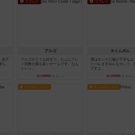
リプレイ
リプレイ
アルゴ
タイムボム
。息子
アルゴがとても好きで、たぶんプレ
僕はホントに嘘が下手なよ
勝ち。
イ回数が最も多いゲームです。なん
ぐバレますみんなホント、
といっ...
ですよ...
約13時間前
by おとん
約13時間前
by あまる
ルール/インスト
ルール/インスト