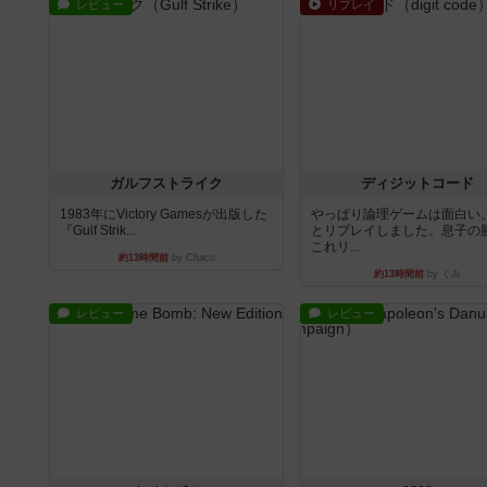
レビュー
リプレイ
ガルフストライク
ディジットコード
1983年にVictory Gamesが出版した
やっぱり論理ゲームは面白い
『Gulf Strik...
とリプレイしました。息子の
これリ...
約13時間前
by Chaco
約13時間前
by くみ
レビュー
レビュー