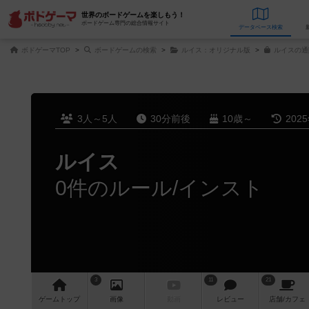
世界のボードゲームを楽しもう！
ボードゲーム専門の総合情報サイト
データベース
検
ボドゲーマTOP
ボードゲームの検索
ルイス：オリジナル版
ルイスの通
3人～5人
30分前後
10歳～
202
ルイス
0件のルール/インスト
3
11
21
ゲーム
トップ
画像
動画
レビュー
店舗/
カフェ