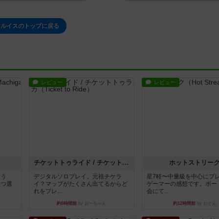
ルイスのトップに戻る
レビュー
レビュー
チケットトゥライド / チケットトゥライドアメリカ
ホットストリー
違う
デジタルソロプレイ。元祖チケラ
星7軽〜中量級を中心にプ
3つ選
イ？マップがたくさん出てるからど
ゲーマーの感想です。ボー
れをプレ...
会にて...
約6時間前
by おーちゃん
約12時間前
by おとん