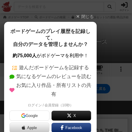
ログイン
閉じる
ボドゲーマTOP
ボードゲームの検索
ルクソール拡張セット1の通販/商品詳細
ボードゲームのプレイ履歴を記録し
て、
ルクソール：マミーズ・カース
自分のデータを管理しませんか？
0件のリプレイ日記
約75,000人
がボドゲーマを利用中！
遊んだボードゲームを記録する
1
2
7
トップ
画像
動画
レビュー
カフェ
気になるゲームのレビューを読む
お気に入り作品・所有リストの共
ルクソール：マミーズ・カースのトップに戻る
有
ログイン / 会員登録（10秒）
会員の新しい投稿
Google
X
レビュー
画像付き
Apple
Facebook
アグリコラ：牧場の動物たち THE BIG BOX