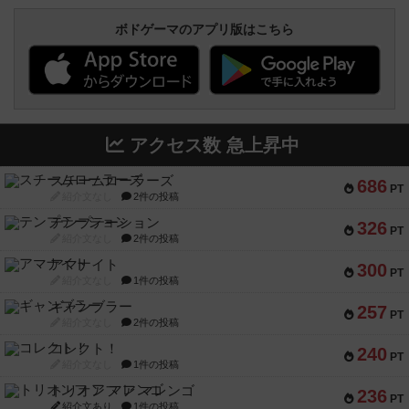
ボドゲーマのアプリ版はこちら
アクセス数 急上昇中
スチームローラーズ
686
PT
紹介文なし
2件の投稿
テンプテーション
326
PT
紹介文なし
2件の投稿
アマナイト
300
PT
紹介文なし
1件の投稿
ギャンブラー
257
PT
紹介文なし
2件の投稿
コレクト！
240
PT
紹介文なし
1件の投稿
トリオンフ ア マレンゴ
236
PT
紹介文あり
1件の投稿