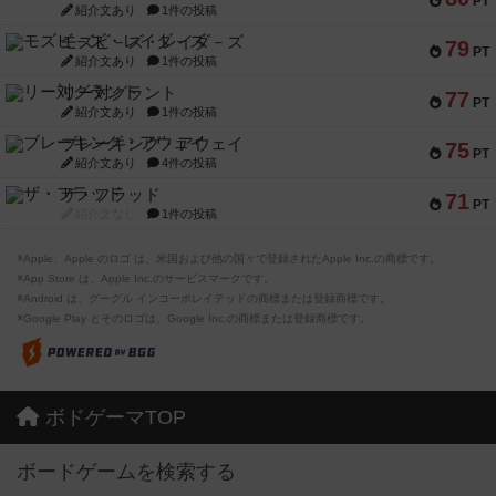
PT
紹介文あり
1件の投稿
モズビ－ズ・レイダ－ズ
79
PT
紹介文あり
1件の投稿
リー対グラント
77
PT
紹介文あり
1件の投稿
ブレーキング・アウェイ
75
PT
紹介文あり
4件の投稿
ザ・フラッド
71
PT
紹介文なし
1件の投稿
※Apple、Apple のロゴ は、米国および他の国々で登録されたApple Inc.の商標です。
※App Store は、Apple Inc.のサービスマークです。
※Android は、グーグル インコーポレイテッドの商標または登録商標です。
※Google Play とそのロゴは、Google Inc.の商標または登録商標です。
ボドゲーマTOP
ボードゲームを検索する