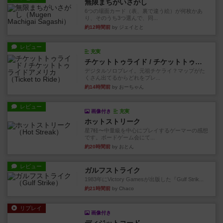
無限まちがいさがし
6つの場面カード（表、裏で違う絵）が何枚かあ
り、そのうち3つ選んで、同...
約12時間前
by ジェイとと
レビュー
充実
チケットトゥライド / チケットトゥライドアメリカ
デジタルソロプレイ。元祖チケライ？マップがた
くさん出てるからどれをプレ...
約14時間前
by おーちゃん
レビュー
画像付き
充実
ホットストリーク
星7軽〜中量級を中心にプレイするゲーマーの感想
です。ボードゲーム会にて...
約20時間前
by おとん
レビュー
ガルフストライク
1983年にVictory Gamesが出版した『Gulf Strik...
約21時間前
by Chaco
リプレイ
画像付き