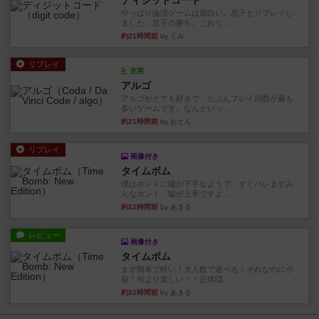
ディジットコード
やっぱり論理ゲームは面白い。息子とリプレイし
ました。息子の勝ち。これリ...
約21時間前
by くみ
リプレイ
充実
アルゴ
アルゴがとても好きで、たぶんプレイ回数が最も
多いゲームです。なんといっ...
約21時間前
by おとん
リプレイ
画像付き
タイムボム
僕はホントに嘘が下手なようで、すぐバレますみ
んなホント、嘘が上手ですよ...
約22時間前
by あまる
レビュー
画像付き
タイムボム
まず簡単で軽い！大人数で遊べる！それなのに小
箱！何より楽しい！！正体隠...
約22時間前
by あまる