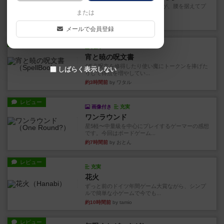
長らく積みゲーになってましたが、腰を据えてプ
または
レイできましたのでやってみ...
34分前
by くみ
メールで会員登録
レビュー
充実
宵と暁の呪文書
4/5点呪文を修得したり使い魔にトークンを捧げた
しばらく表示しない
りして得点を増やしてい...
約3時間前
by ワタル
レビュー
画像付き
充実
ワンラウンド
星5軽〜中量級を中心にプレイするゲーマーの感想
です。今回はボードゲーム...
約7時間前
by おとん
レビュー
充実
花火
ずっと前のドイツ年間ゲーム大賞ながら、シンプ
ルで簡単な小ゲームで今でも...
約10時間前
by tamio
レビュー