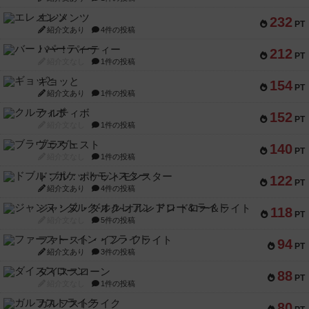
エレメンツ
232
PT
紹介文あり
4件の投稿
バー！パーティー
212
PT
紹介文なし
1件の投稿
ギョッと
154
PT
紹介文あり
1件の投稿
クルティボ
152
PT
紹介文なし
1件の投稿
ブラヴェスト
140
PT
紹介文なし
1件の投稿
ドブル：ポケットモンスター
122
PT
紹介文あり
4件の投稿
ジャンヌ・ダルク-オルレアン ドロー＆ライト
118
PT
紹介文なし
5件の投稿
ファースト・イン・フライト
94
PT
紹介文あり
3件の投稿
ダイススローン
88
PT
紹介文なし
1件の投稿
ガルフストライク
80