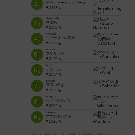
2
テラフォーミングマーズ
位
2395名
Stone Garden
3
枯山水
位
2280名
Viticulture
4
ワイナリーの四季
位
2272名
Agricola
5
アグリコラ
位
2120名
Azul
6
アズール
位
2034名
Splendor
7
宝石の煌き
位
2029名
Wingspan
8
ウイングスパン
位
2006名
7 Wonders
9
世界の七不思議
位
1920名
※Apple、Apple のロゴ は、米国および他の国々で登録された