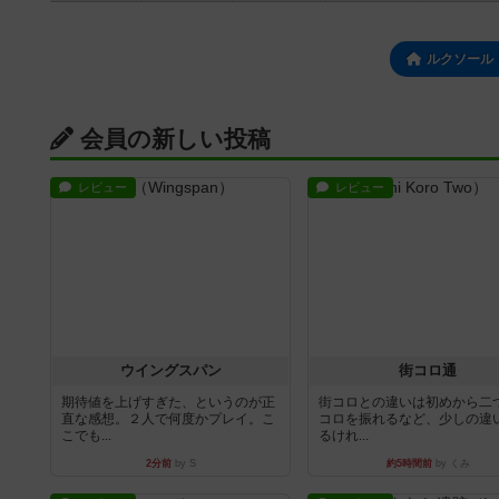
ルクソール
会員の新しい投稿
レビュー
レビュー
ウイングスパン
街コロ通
期待値を上げすぎた、というのが正
街コロとの違いは初めから二
直な感想。２人で何度かプレイ。こ
コロを振れるなど、少しの違
こでも...
るけれ...
2分前
by S
約5時間前
by くみ