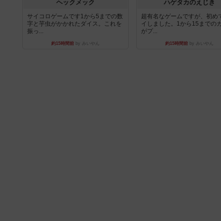
ヘックメック
ハゲタカのえじき
サイコロゲームです1から5までの数
超有名なゲームですが、初め
字と芋虫がかかれたダイス。これを
イしました。1から15までの
振っ...
がプ...
約15時間前
by みいやん
約15時間前
by みいやん