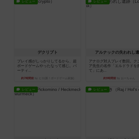
レビュー
レビュー
デクリプト
アルナックの失われし
プレイ感がしっかりしてるから、超
アナログ対人プレイ数回。ク
ボードゲームやったなって感じ。パ
ア先生の名作「エルドラドを
ーティ...
て」にあ...
約7時間前
by ヒロ(新！ボードゲーム家族)
約9時間前
by おーちゃん
レビュー
レビュー