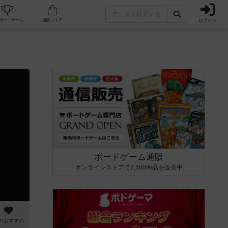
ログイン
カフェ/店舗
人気ボードゲーム
通販ストア
ボードゲーム通販
オンラインストアで7,500商品を販売中
のおすすめ