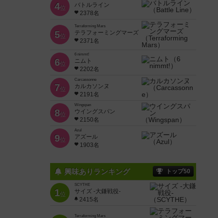
4
バトルライン
位
2378名
Terraforming Mars
5
テラフォーミングマーズ
位
2371名
6 nimmt!
6
ニムト
位
2202名
Carcassonne
7
カルカソンヌ
位
2191名
Wingspan
8
ウイングスパン
位
2150名
Azul
9
アズール
位
1903名
興味ありランキング
トップ50
SCYTHE
1
サイズ -大鎌戦役-
位
2415名
Terraforming Mars