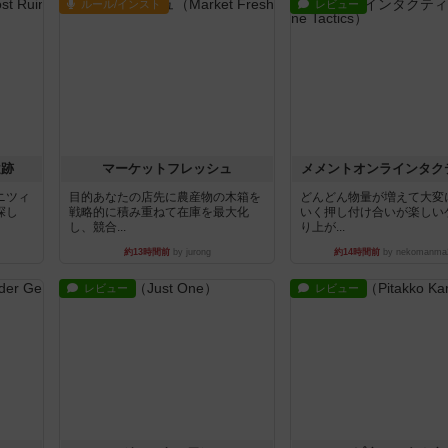
ルール/インスト
レビュー
遺跡
マーケットフレッシュ
メメントオンラインタク
ニツィ
目的あなたの店先に農産物の木箱を
どんどん物量が増えて大変
探し
戦略的に積み重ねて在庫を最大化
いく押し付け合いが楽しい
し、競合...
り上が...
約13時間前
by jurong
約14時間前
by nekomanma
レビュー
レビュー