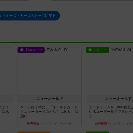
：マミーズ・カースのトップに戻る
戦略やコツ
レビュー
ニューオールド
ニューオールド
つサイ
ゲーム終了時に、「オールドカード
ボードゲームを1,000個以
いはあ
とニューカードのどちらもある」 状
いるユーザー視点で良かっ
態に...
か...
約6時間前
by オグランド（Oguland）
約6時間前
by オグランド（Ogu