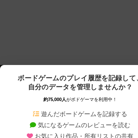
ボードゲームのプレイ履歴を記録して
自分のデータを管理しませんか？
約75,000人
がボドゲーマを利用中！
ボドゲーマTOP
ボードゲーム通販
遊んだボードゲームを記録する
気になるゲームのレビューを読む
ボードゲームを検索する
新作・再入荷情報
お気に入り作品・所有リストの共有
ボードゲームの新着レビュー
定番ボードゲームの通販