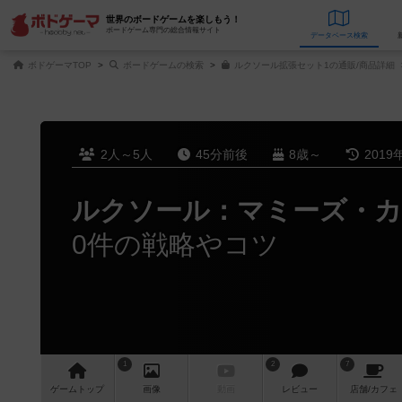
世界のボードゲームを楽しもう！
ボードゲーム専門の総合情報サイト
データベース
検
ボドゲーマTOP
ボードゲームの検索
ルクソール拡張セット1の通販/商品詳細
2人～5人
45分前後
8歳～
2019
ルクソール：マミーズ・カ
0件の戦略やコツ
1
2
7
ゲーム
トップ
画像
動画
レビュー
店舗/
カフェ