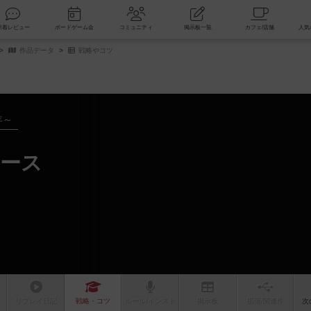
索
新着レビュー
ボードゲーム会
コミュニティ
掲示板一覧
作品データ
戦略やコツ
年～
ース
リプレイ
日記
戦略
・コツ
ルール
/インスト
掲示板
拡張/関連
作
次