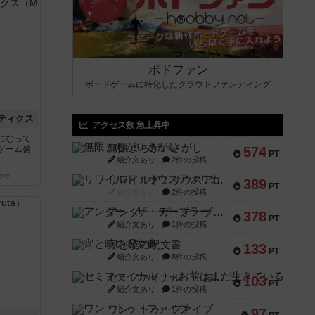
ボドファン
ボードゲームに特化したクラウドファンディング
ティクス
アクセス数 急上昇中
になって
無限まちがいさがし
ゲーム盛
574
PT
紹介文あり
2件の投稿
222
リワイルド：サウスアメリカ
389
PT
紹介文なし
2件の投稿
アンダー・ザ・テーブラー
378
PT
紹介文あり
1件の投稿
宵と暁の呪文書
133
PT
紹介文あり
8件の投稿
セミファイナル ～お前はまだ生きている～
103
PT
紹介文あり
1件の投稿
ワン・トゥ・ファイブ
97