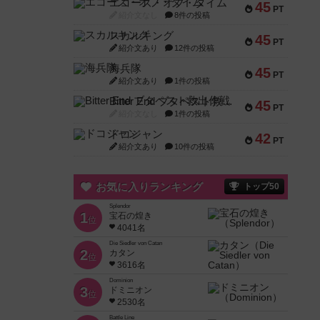
エコーズ・オブ・タイム
45
PT
紹介文なし
8件の投稿
スカルキング
45
PT
紹介文あり
12件の投稿
海兵隊
45
PT
紹介文あり
1件の投稿
Bitter End ブタペスト救出作戦
45
PT
紹介文なし
1件の投稿
ドコジャン
42
PT
紹介文あり
10件の投稿
お気に入りランキング
トップ50
Splendor
1
宝石の煌き
位
4041名
Die Siedler von Catan
2
カタン
位
3616名
Dominion
3
ドミニオン
位
2530名
Battle Line