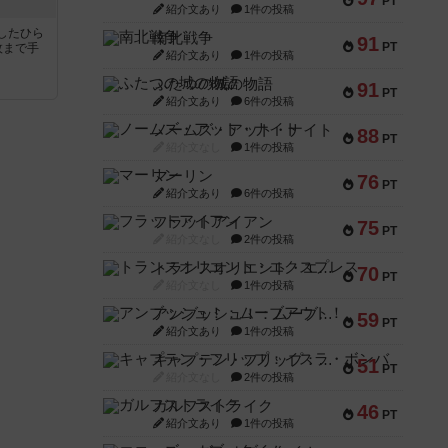
PT
紹介文あり
1件の投稿
したひら
南北戦争
91
PT
枚まで手
紹介文あり
1件の投稿
ふたつの城の物語
91
PT
紹介文あり
6件の投稿
ノームズ・アット・ナイト
88
PT
紹介文なし
1件の投稿
マーリン
76
PT
紹介文あり
6件の投稿
フラットアイアン
75
PT
紹介文なし
2件の投稿
トランスオリエント・エクスプレス
70
PT
紹介文なし
1件の投稿
アンブッシュ！：ムーブアウト！
59
PT
紹介文あり
1件の投稿
キャプテン・フリップ：イスラ・ボンバ
51
PT
紹介文なし
2件の投稿
ガルフストライク
46
PT
紹介文あり
1件の投稿