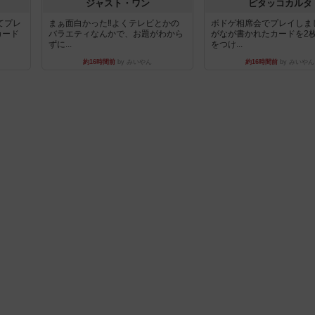
ジャスト・ワン
ピタッコカルタ
てプレ
まぁ面白かった‼️よくテレビとかの
ボドゲ相席会でプレイしま
カード
バラエティなんかで、お題がわから
がなが書かれたカードを2
ずに...
をつけ...
約16時間前
by みいやん
約16時間前
by みいやん