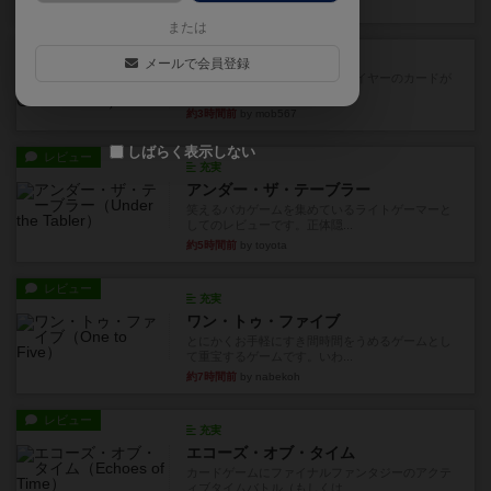
約1時間前
by DKnewyork
または
レビュー
花火：スターマイン
メールで会員登録
自分のカードは見えず他のプレイヤーのカードが
見える状態でカードを教えた...
約3時間前
by mob567
しばらく表示しない
レビュー
充実
アンダー・ザ・テーブラー
笑えるバカゲームを集めているライトゲーマーと
してのレビューです。正体隠...
約5時間前
by toyota
レビュー
充実
ワン・トゥ・ファイブ
とにかくお手軽にすき間時間をうめるゲームとし
て重宝するゲームです。いわ...
約7時間前
by nabekoh
レビュー
充実
エコーズ・オブ・タイム
カードゲームにファイナルファンタジーのアクテ
ィブタイムバトル（もしくは...