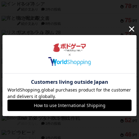
インドネシア
78
PT
紹介文あり
2件の投稿
宵と暁の呪文書
75
PT
紹介文あり
8件の投稿
リスボン・トラム 28
73
PT
紹介文あり
9件の投稿
アマナイト
73
PT
紹介文なし
1件の投稿
ブラヴェスト
66
PT
紹介文なし
1件の投稿
スペクタキュラー
60
PT
紹介文なし
1件の投稿
スモールワールド
59
PT
紹介文あり
13件の投稿
ギャンブラー
58
PT
紹介文なし
2件の投稿
Bitter End ブタペスト救出作戦
52
PT
紹介文なし
1件の投稿
ラピード
46
PT
紹介文なし
1件の投稿