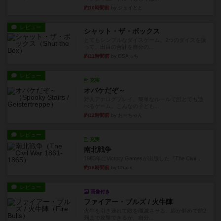
約10時間前
by ジェイとと
レビュー
シャット・ザ・ボックス
とてもシンプルなダイスゲーム。2つのダイスを振
って、出目の合計を自分の...
約11時間前
by OSAっち
レビュー
充実
オバケだぞ～
対人アナログプレイ。簡単なルールで誰とでも遊
べるゲーム。こんなの子ども...
約12時間前
by おーちゃん
レビュー
充実
南北戦争
1983年にVictory Gamesが出版した『The Civil ...
約16時間前
by Chaco
レビュー
画像付き
ファイアー・ブルズ / 火牛陣
火牛を引き連れて敵を殲滅させる。縦か斜めで前2
列まで攻撃できるが、自分...