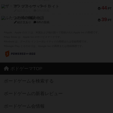
ザ・フラッフィー・ライト
44
PT
紹介文なし
0件の投稿
ふたつの城の物語
39
PT
紹介文あり
6件の投稿
※Apple、Apple のロゴ は、米国および他の国々で登録されたApple Inc.の商標です。
※App Store は、Apple Inc.のサービスマークです。
※Android は、グーグル インコーポレイテッドの商標または登録商標です。
※Google Play とそのロゴは、Google Inc.の商標または登録商標です。
ボドゲーマTOP
ボードゲームを検索する
ボードゲームの新着レビュー
ボードゲーム会情報