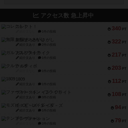
アクセス数 急上昇中
コレクト！
340
PT
紹介文なし
1件の投稿
無限まちがいさがし
322
PT
紹介文あり
2件の投稿
ガルフストライク
217
PT
紹介文あり
1件の投稿
クルティボ
203
PT
紹介文なし
1件の投稿
1809
112
PT
紹介文あり
1件の投稿
ファースト・イン・フライト
108
PT
紹介文あり
3件の投稿
モズビ－ズ・レイダ－ズ
94
PT
紹介文あり
1件の投稿
テンプテーション
79
PT
紹介文なし
2件の投稿