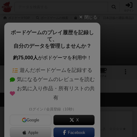
ログイン
閉じる
ボドゲーマTOP
ボードゲームの検索
ロスト・シーズ 日本語版の通販/商品詳
ボードゲームのプレイ履歴を記録し
て、
ロストシーズ
自分のデータを管理しませんか？
拡張/関連作品 0件
約75,000人
がボドゲーマを利用中！
遊んだボードゲームを記録する
2
4
39
トップ
画像
動画
レビュー
カフェ
気になるゲームのレビューを読む
お気に入り作品・所有リストの共
有
会員の新しい投稿
ログイン / 会員登録（10秒）
レビュー
画像付き
充実
Google
X
フラットアイアン
世界に浸れる度 ☆☆☆☆★楽しさ ☆☆☆☆★
Apple
Facebook
タイパ ☆☆☆☆☆マンハッ...