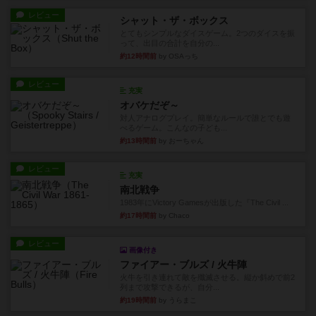
レビュー
シャット・ザ・ボックス
とてもシンプルなダイスゲーム。2つのダイスを振
って、出目の合計を自分の...
約12時間前
by OSAっち
レビュー
充実
オバケだぞ～
対人アナログプレイ。簡単なルールで誰とでも遊
べるゲーム。こんなの子ども...
約13時間前
by おーちゃん
レビュー
充実
南北戦争
1983年にVictory Gamesが出版した『The Civil ...
約17時間前
by Chaco
レビュー
画像付き
ファイアー・ブルズ / 火牛陣
火牛を引き連れて敵を殲滅させる。縦か斜めで前2
列まで攻撃できるが、自分...
約19時間前
by うらまこ