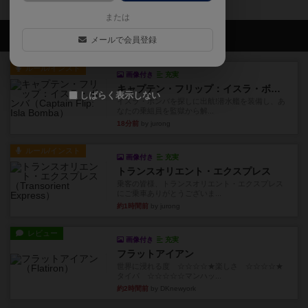
または
会員の新しい投稿
メールで会員登録
ルール/インスト
画像付き
充実
キャプテン・フリップ：イスラ・ボンバ
しばらく表示しない
イスラ・ボンバを探しに出航!潜水艦を装備し、あ
なたの乗組員を監獄から解...
18分前
by jurong
ルール/インスト
画像付き
充実
トランスオリエント・エクスプレス
乗客の皆様、トランスオリエント・エクスプレス
にご乗車ありがとうございま...
約1時間前
by jurong
レビュー
画像付き
充実
フラットアイアン
世界に浸れる度 ☆☆☆☆★楽しさ ☆☆☆☆★
タイパ ☆☆☆☆☆マンハッ...
約2時間前
by DKnewyork