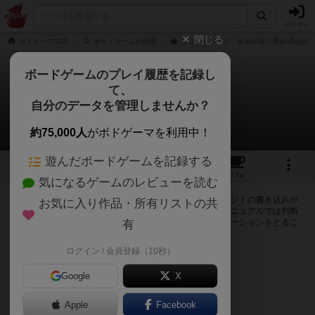
ログイン
閉じる
ボドゲーマTOP
ボードゲームの検索
ロスト・シーズ 日本語版の通販/商品詳
ボードゲームのプレイ履歴を記録し
て、
ロストシーズ
自分のデータを管理しませんか？
0件の掲示板
約75,000人
がボドゲーマを利用中！
遊んだボードゲームを記録する
2
4
39
トップ
画像
動画
レビュー
カフェ
気になるゲームのレビューを読む
ログインするとロストシーズに関する掲示板の作成やコメントの書き込みが
お気に入り作品・所有リストの共
出来るようになります。ルールの疑問やエラッタ情報、マニュアルでは判断
し辛い曖昧な表記等について会員同士で自由にコミュニケーションをとるこ
有
とが出来ます。
ログイン / 会員登録（10秒）
ログイン/無料会員登録
Google
X
Apple
Facebook
ロストシーズのトップに戻る