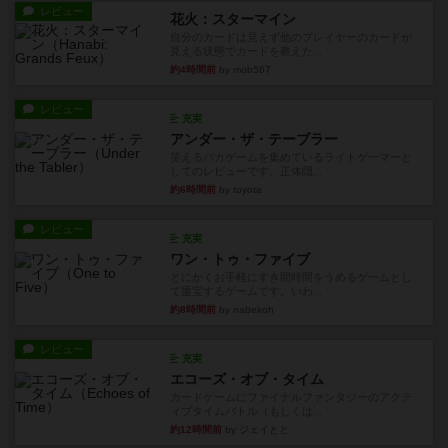
レビュー
花火：スターマイン
自分のカードは見えず他のプレイヤーのカードが
見える状態でカードを教えた...
約4時間前
by mob567
レビュー
充実
アンダー・ザ・テーブラー
笑えるバカゲームを集めているライトゲーマーと
してのレビューです。正体隠...
約6時間前
by toyota
レビュー
充実
ワン・トゥ・ファイブ
とにかくお手軽にすき間時間をうめるゲームとし
て重宝するゲームです。いわ...
約8時間前
by nabekoh
レビュー
充実
エコーズ・オブ・タイム
カードゲームにファイナルファンタジーのアクテ
ィブタイムバトル（もしくは...
約12時間前
by ジェイとと