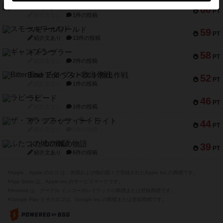
スペクタキュラー
60
PT
紹介文なし
1件の投稿
スモールワールド
59
PT
紹介文あり
13件の投稿
ギャンブラー
58
PT
紹介文なし
2件の投稿
Bitter End ブタペスト救出作戦
52
PT
紹介文なし
1件の投稿
ラピード
46
PT
紹介文なし
1件の投稿
ザ・フラッフィー・ライト
44
PT
紹介文なし
0件の投稿
ふたつの城の物語
39
PT
紹介文あり
6件の投稿
※Apple、Apple のロゴ は、米国および他の国々で登録されたApple Inc.の商標です。
※App Store は、Apple Inc.のサービスマークです。
※Android は、グーグル インコーポレイテッドの商標または登録商標です。
※Google Play とそのロゴは、Google Inc.の商標または登録商標です。