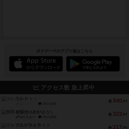
ボドゲーマのアプリ版はこちら
アクセス数 急上昇中
コレクト！
340
PT
紹介文なし
1件の投稿
無限まちがいさがし
322
PT
紹介文あり
2件の投稿
ガルフストライク
217
PT