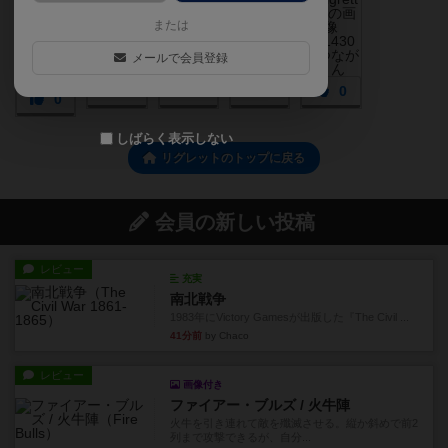
または
メールで会員登録
0
0
0
0
0
しばらく表示しない
リグレットのトップに戻る
会員の新しい投稿
レビュー
充実
南北戦争
1983年にVictory Gamesが出版した『The Civil ...
41分前
by Chaco
レビュー
画像付き
ファイアー・ブルズ / 火牛陣
火牛を引き連れて敵を殲滅させる。縦か斜めで前2
列まで攻撃できるが、自分...