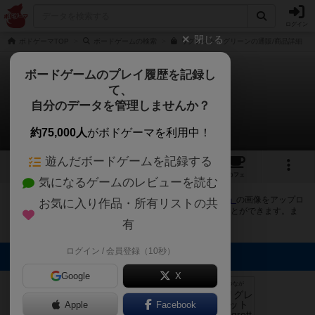
ログイン
閉じる
ボドゲーマTOP
ボードゲームの検索
リグレット：グリーンの通販/商品詳細
ボードゲームのプレイ履歴を記録し
て、
リグレット
自分のデータを管理しませんか？
5件の画像
約75,000人
がボドゲーマを利用中！
遊んだボードゲームを記録する
5
1
1
トップ
画像
動画
レビュー
カフェ
気になるゲームのレビューを読む
ボドゲーマにログインすると、
「リグレット（Ligretto）」
の画像をアップロ
お気に入り作品・所有リストの共
ード出来たり、他のユーザーの投稿画像に評価を付けることができます。ま
た、トップ6の画像は様々なページで表示されます。
有
ログイン / 会員登録（10秒）
トップに表示される画像
ボドゲーマ運営
Google
X
事務局
まつなが
まつなが
まつなが
まつなが
Apple
Facebook