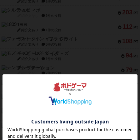
紹介文あり
1件の投稿
クルティボ
203
PT
紹介文なし
1件の投稿
1809
112
PT
紹介文あり
1件の投稿
ファースト・イン・フライト
108
PT
紹介文あり
3件の投稿
モズビ－ズ・レイダ－ズ
94
PT
紹介文あり
1件の投稿
テンプテーション
79
PT
紹介文なし
2件の投稿
インドネシア
78
PT
紹介文あり
2件の投稿
宵と暁の呪文書
75
PT
紹介文あり
8件の投稿
リスボン・トラム 28
73
PT
紹介文あり
9件の投稿
アマナイト
73
PT
紹介文なし
1件の投稿
ブラヴェスト