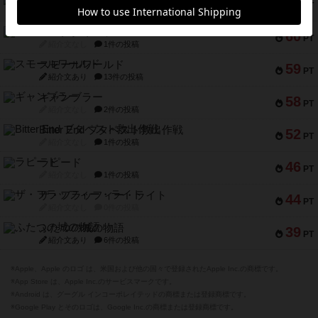
66
PT
紹介文なし
1件の投稿
スペクタキュラー
60
PT
紹介文なし
1件の投稿
スモールワールド
59
PT
紹介文あり
13件の投稿
ギャンブラー
58
PT
紹介文なし
2件の投稿
Bitter End ブタペスト救出作戦
52
PT
紹介文なし
1件の投稿
ラピード
46
PT
紹介文なし
1件の投稿
ザ・フラッフィー・ライト
44
PT
紹介文なし
0件の投稿
ふたつの城の物語
39
PT
紹介文あり
6件の投稿
※Apple、Apple のロゴ は、米国および他の国々で登録されたApple Inc.の商標です。
※App Store は、Apple Inc.のサービスマークです。
※Android は、グーグル インコーポレイテッドの商標または登録商標です。
※Google Play とそのロゴは、Google Inc.の商標または登録商標です。