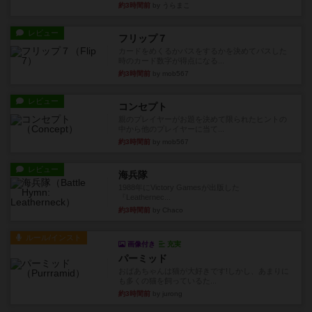
約3時間前
by うらまこ
レビュー
フリップ７
カードをめくるかパスをするかを決めてパスした
時のカード数字が得点になる...
約3時間前
by mob567
レビュー
コンセプト
親のプレイヤーがお題を決めて限られたヒントの
中から他のプレイヤーに当て...
約3時間前
by mob567
レビュー
海兵隊
1988年にVictory Gamesが出版した
『Leathernec...
約3時間前
by Chaco
ルール/インスト
画像付き
充実
パーミッド
おばあちゃんは猫が大好きです!しかし、あまりに
も多くの猫を飼っているた...
約3時間前
by jurong