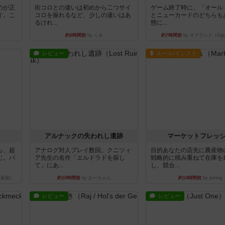
のが正
街コロとの違いは初めから二つサイ
ゲーム終了時に、「オール
イ。こ
コロを振れるなど、少しの違いはあ
とニューカードのどちらも
るけれ...
態に...
約6時間前
by くみ
約7時間前
by オグランド（Ogu
レビュー
ルール/インスト
アルナックの失われし遺跡
マーケットフレッ
ら、超
アナログ対人プレイ数回。クニツィ
目的あなたの店先に農産物
じ。パ
ア先生の名作「エルドラドを探し
戦略的に積み重ねて在庫を
て」にあ...
し、競合...
家族)
約10時間前
by おーちゃん
約14時間前
by jurong
レビュー
レビュー