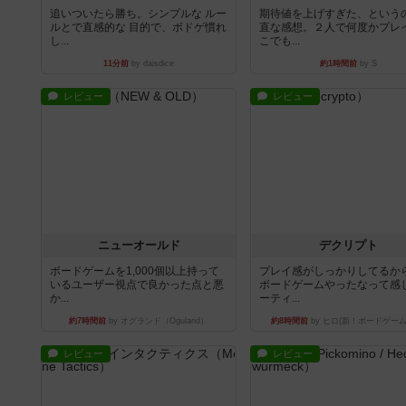
追いついたら勝ち。シンプルな ルー
期待値を上げすぎた、という
ルとで直感的な 目的で、ボドゲ慣れ
直な感想。２人で何度かプレ
し...
こでも...
11分前
by daisdice
約1時間前
by S
レビュー
レビュー
ニューオールド
デクリプト
ボードゲームを1,000個以上持って
プレイ感がしっかりしてるか
いるユーザー視点で良かった点と悪
ボードゲームやったなって感
か...
ーティ...
約7時間前
by オグランド（Oguland）
約8時間前
by ヒロ(新！ボードゲーム
レビュー
レビュー