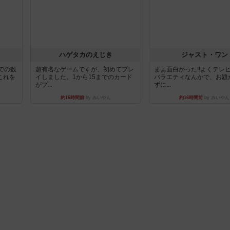
ハゲタカのえじき
ジャスト・ワン
での数
超有名なゲームですが、初めてプレ
まぁ面白かった‼️よくテレ
これを
イしました。1から15までのカード
バラエティなんかで、お題
がプ...
ずに...
約16時間前
by みいやん
約16時間前
by みいやん