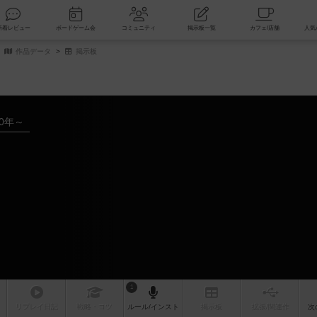
索
新着レビュー
ボードゲーム会
コミュニティ
掲示板一覧
作品データ
掲示板
60年～
1
リプレイ
日記
戦略
・コツ
ルール
/インスト
掲示板
拡張/関連
作
次