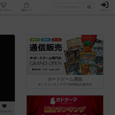
ログイン
カフェ/店舗
人気ボードゲーム
通販ストア
ボードゲーム通販
オンラインストアで7,500商品を販売中
のおすすめ