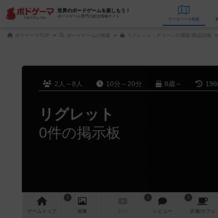
世界のボードゲームを楽しもう！
ボードゲーム専門の総合情報サイト
データベース
検
ボドゲーマTOP
ボードゲームの検索
リグレット：グリーンの通販/商品詳細
2人～8人
10分～20分
8歳～
19
リグレット
0件の掲示板
5
1
1
ゲーム
トップ
画像
動画
レビュー
店舗/
カフェ