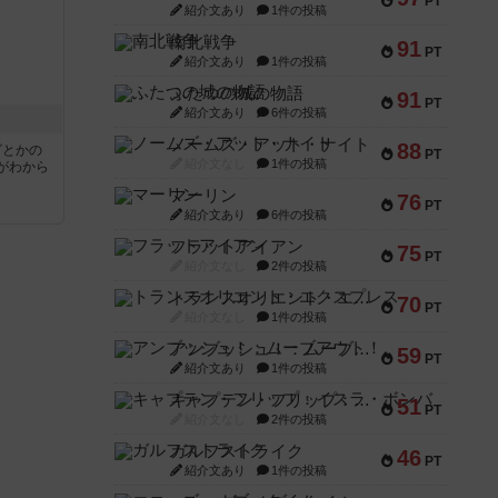
PT
紹介文あり
1件の投稿
南北戦争
91
PT
紹介文あり
1件の投稿
ふたつの城の物語
91
PT
紹介文あり
6件の投稿
ノームズ・アット・ナイト
88
ビとかの
PT
紹介文なし
1件の投稿
がわから
マーリン
76
PT
紹介文あり
6件の投稿
フラットアイアン
75
PT
紹介文なし
2件の投稿
トランスオリエント・エクスプレス
70
PT
紹介文なし
1件の投稿
アンブッシュ！：ムーブアウト！
59
PT
紹介文あり
1件の投稿
キャプテン・フリップ：イスラ・ボンバ
51
PT
紹介文なし
2件の投稿
ガルフストライク
46
PT
紹介文あり
1件の投稿