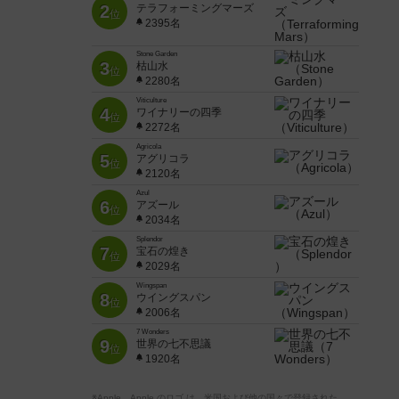
2
テラフォーミングマーズ
位
2395名
Stone Garden
3
枯山水
位
2280名
Viticulture
4
ワイナリーの四季
位
2272名
Agricola
5
アグリコラ
位
2120名
Azul
6
アズール
位
2034名
Splendor
7
宝石の煌き
位
2029名
Wingspan
8
ウイングスパン
位
2006名
7 Wonders
9
世界の七不思議
位
1920名
※Apple、Apple のロゴ は、米国および他の国々で登録された