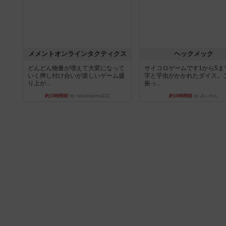
メメントオンラインタクティクス
ヘックメック
どんどん物量が増えて大変になって
サイコロゲームです1から5ま
いく押し付け合いが楽しいゲーム盛
字と芋虫がかかれたダイス。
り上が...
振っ...
約15時間前
by nekomanma222
約16時間前
by みいやん