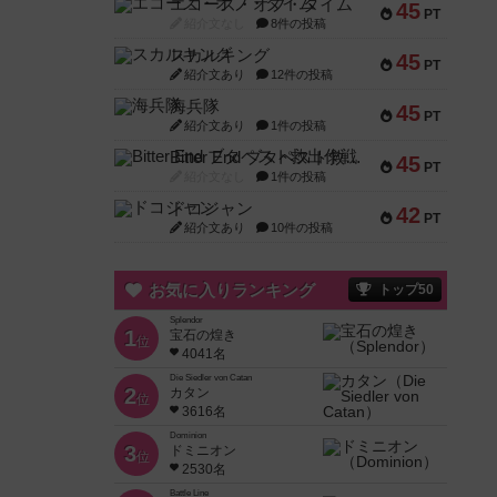
エコーズ・オブ・タイム
45
PT
紹介文なし
8件の投稿
スカルキング
45
PT
紹介文あり
12件の投稿
海兵隊
45
PT
紹介文あり
1件の投稿
Bitter End ブタペスト救出作戦
45
PT
紹介文なし
1件の投稿
ドコジャン
42
PT
紹介文あり
10件の投稿
お気に入りランキング
トップ50
Splendor
1
宝石の煌き
位
4041名
Die Siedler von Catan
2
カタン
位
3616名
Dominion
3
ドミニオン
位
2530名
Battle Line