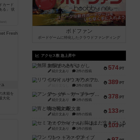
ドカード
ある」 状
land）
ボドファン
ボードゲームに特化したクラウドファンディング
アクセス数 急上昇中
無限まちがいさがし
574
PT
紹介文あり
2件の投稿
リワイルド：サウスアメリカ
389
PT
シュ
紹介文なし
2件の投稿
の木箱を
アンダー・ザ・テーブラー
378
PT
最大化
紹介文あり
1件の投稿
宵と暁の呪文書
133
PT
紹介文あり
8件の投稿
セミファイナル ～お前はまだ生きている～
103
PT
紹介文あり
1件の投稿
ワン・トゥ・ファイブ
97