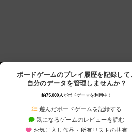
ボードゲームのプレイ履歴を記録して
自分のデータを管理しませんか？
約75,000人
がボドゲーマを利用中！
ボドゲーマTOP
ボードゲーム通販
遊んだボードゲームを記録する
気になるゲームのレビューを読む
ボードゲームを検索する
新作・再入荷情報
お気に入り作品・所有リストの共有
ボードゲームの新着レビュー
定番ボードゲームの通販