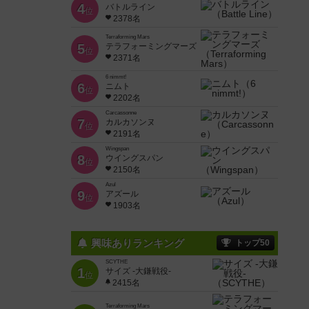
4
バトルライン
位
2378名
Terraforming Mars
5
テラフォーミングマーズ
位
2371名
6 nimmt!
6
ニムト
位
2202名
Carcassonne
7
カルカソンヌ
位
2191名
Wingspan
8
ウイングスパン
位
2150名
Azul
9
アズール
位
1903名
興味ありランキング
トップ50
SCYTHE
1
サイズ -大鎌戦役-
位
2415名
Terraforming Mars