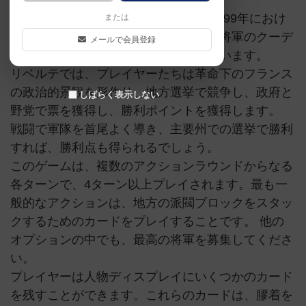
リベルテは、1789年国民の発足から1799年におけ
または
る総裁政府とナポレオン・ボナパルト将軍のクーデ
メールで会員登録
ターまでのフランス革命をカバーしています。
リベルテでは、プレイヤーたちは革命下のフランス
の政治的景観を形作り、地方選挙で競争し、政府と
しばらく表示しない
野党で票を獲得し、勝利ポイントを獲得します。
戦闘で軍隊を首尾よく導き、主要州での選挙で勝利
すれば、勝利点も得られるでしょう。
このゲームは、複数のアクションラウンドからなる
各ターンで、4ターン以上プレイされます。最も一
般的なアクションは、地方の派閥ブロックをスタッ
クするためのカードをプレイすることです。 他の
オプションの中でも、最高の将軍を募集してくださ
い。
プレイヤーは人物ディスプレイにいくつかのカード
を残すことができます。これらのカードは、膠着を