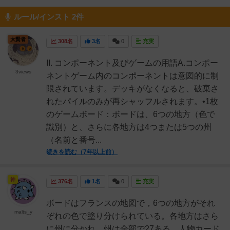
ルール/インスト 2件
大賢者
308名
3名
0
充実
II. コンポーネント及びゲームの用語A.コンポー
3views
ネントゲーム内のコンポーネントは意図的に制
限されています。デッキがなくなると、破棄さ
れたパイルのみが再シャッフルされます。•1枚
のゲームボード：ボードは、6つの地方（色で
識別）と、さらに各地方は4つまたは5つの州
（名前と番号...
続きを読む（7年以上前）
神
376名
1名
0
充実
ボードはフランスの地図で，6つの地方がそれ
malts_y
ぞれの色で塗り分けられている。各地方はさら
に州に分かれ，州は全部で27ある。人物カード