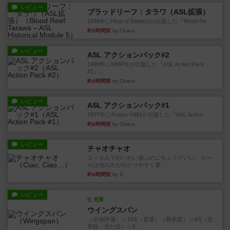
レビュー
ブラッドリーフ：タラワ（ASL拡張）
1996年にHeat of Battle社が出版した『Blood Re...
約3時間前
by Chaco
レビュー
ASL アクションパック#2
1999年にMMP社が出版した『ASL Action Pack
#2』...
約4時間前
by Chaco
レビュー
ASL アクションパック#1
1997年にAvalon Hill社が出版した『ASL Action ...
約4時間前
by Chaco
レビュー
チャオチャオ
３～４人でわいわい遊ぶのにちょうどいい。ルー
ルは他の方が分かりやすく書...
約4時間前
by S
レビュー
充実
ウイングスパン
（全体評価）☆10/6（普通）（難易度）☆4/5（世
界観・見た目）☆5...