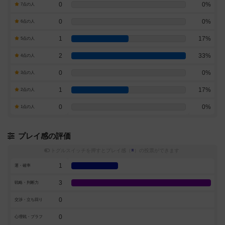
0
0%
7点の人
0
0%
6点の人
1
17%
5点の人
2
33%
4点の人
0
0%
3点の人
1
17%
2点の人
0
0%
1点の人
プレイ感の評価
トグルスイッチを押すとプレイ感（
※
）の投票ができます
1
運・確率
3
戦略・判断力
0
交渉・立ち回り
0
心理戦・ブラフ