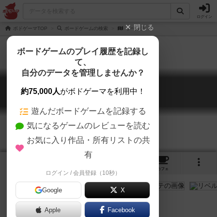
ログイン
閉じる
ボドゲーマTOP
ボードゲームの検索
リベルテ
ボードゲームのプレイ履歴を記録し
て、
自分のデータを管理しませんか？
リベルテ
約75,000人
がボドゲーマを利用中！
Liberte
遊んだボードゲームを記録する
気になるゲームのレビューを読む
お気に入り作品・所有リストの共
有
4
1
2
トップ
画像
動画
レビュー
カフェ
ログイン / 会員登録（10秒）
Google
X
ルールブックの概要より抄訳
Apple
Facebook