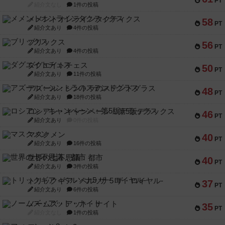
PT
紹介文なし
1件の投稿
メメントオンラインタクティクス
58
PT
紹介文あり
4件の投稿
ブリックス
56
PT
紹介文あり
4件の投稿
ダグエイトチェス
50
PT
紹介文あり
11件の投稿
アズール：シントラのステンドグラス
48
PT
紹介文あり
18件の投稿
ロシアン・キャンペーン：第5版デラックス
46
PT
紹介文あり
0件の投稿
マスクメン
40
PT
紹介文あり
16件の投稿
世界の七不思議：都市
40
PT
紹介文あり
3件の投稿
トリックギア - ペルソナ5 ザ・ロイヤル-
37
PT
紹介文あり
6件の投稿
ノームズ・アット・ナイト
35
PT
紹介文なし
1件の投稿