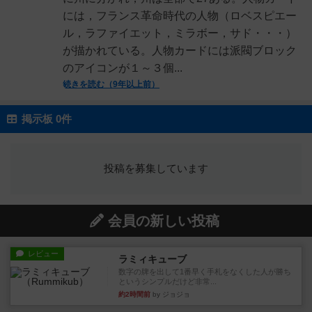
には，フランス革命時代の人物（ロベスピエー
ル，ラファイエット，ミラボー，サド・・・）
が描かれている。人物カードには派閥ブロック
のアイコンが１～３個...
続きを読む（9年以上前）
掲示板 0件
投稿を募集しています
会員の新しい投稿
レビュー
ラミィキューブ
数字の牌を出して1番早く手札をなくした人が勝ち
というシンプルだけど非常...
約2時間前
by ジョジョ