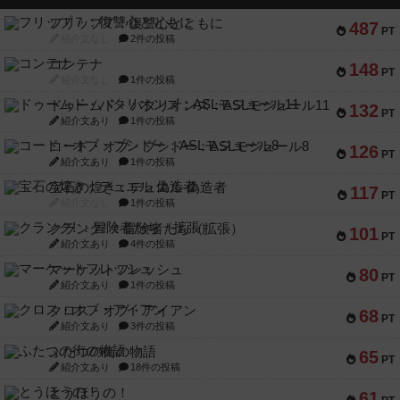
フリップ７：復讐心とともに
487
PT
紹介文なし
2件の投稿
コンテナ
148
PT
紹介文なし
1件の投稿
ドゥームド・バタリオンズ：ASLモジュール11
132
PT
紹介文あり
1件の投稿
コード・オブ・ブシドー：ASLモジュール8
126
PT
紹介文あり
1件の投稿
宝石の煌き：デュエル 偽造者
117
PT
紹介文なし
1件の投稿
クランク! ：冒険者たち（拡張）
101
PT
紹介文あり
4件の投稿
マーケットフレッシュ
80
PT
紹介文あり
1件の投稿
クロス・オブ・アイアン
68
PT
紹介文あり
3件の投稿
ふたつの街の物語
65
PT
紹介文あり
18件の投稿
とうほうの！
61