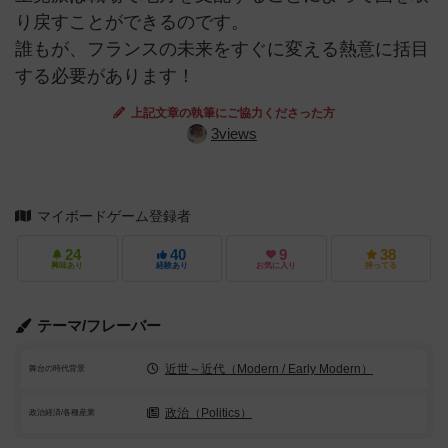
り戻すことができるのです。
誰もが、フランスの未来をすぐに変える熱意に括目
する必要があります！
上記文章の執筆にご協力くださった方
3views
マイボードゲーム登録者
24
40
9
38
興味あり
経験あり
お気に入り
持ってる
テーマ/フレーバー
近世～近代（Modern / Early Modern）
舞台の時代背景
政治（Politics）
政治経済/各種産業