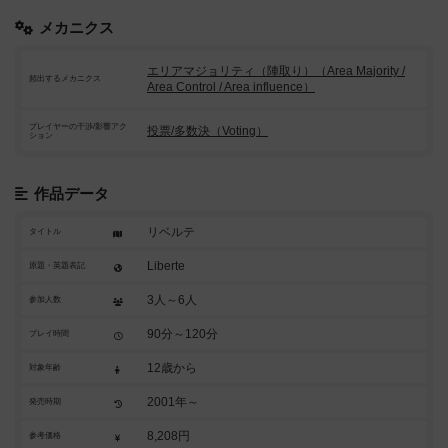
メカニクス
エリアマジョリティ（陣取り）（Area Majority /
頻出するメカニクス
Area Control / Area influence）
プレイヤーの干渉/影響アク
投票/多数決（Voting）
ション
作品データ
リベルテ
タイトル
Liberte
原題・英題表記
3人～6人
参加人数
90分～120分
プレイ時間
12歳から
対象年齢
2001年～
発売時期
8,208円
参考価格