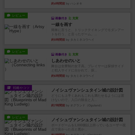
約4時間前
by ハシオキ
レビュー
画像付き
充実
一線を画す
簡単に言うと、トリックテイキングでモダンアー
トを行う、と言ったゲーム。...
約5時間前
by タカミネコウヘイ
レビュー
画像付き
充実
しあわせのいと
舞台は全寮制の女子高。プレイヤーは探偵サイド
と犯人サイドに分かれて、探...
約6時間前
by タカミネコウヘイ
戦略やコツ
ノイシュヴァンシュタイン城の設計図
どうにも上手くあれもこれも満たせるようには置
けないので、入口の除去と入...
約7時間前
by オグランド（Oguland）
レビュー
ノイシュヴァンシュタイン城の設計図
ボードゲームを1,000個以上持っているユーザー視
点で良かった点と悪か...
約7時間前
by オグランド（Oguland）