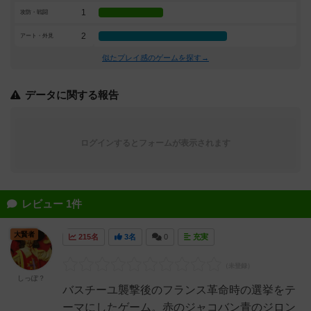
1
攻防・戦闘
2
アート・外見
似たプレイ感のゲームを探す→
データに関する報告
ログインするとフォームが表示されます
レビュー 1件
大賢者
215名
3名
0
充実
しっぽ？
バスチーユ襲撃後のフランス革命時の選挙をテ
ーマにしたゲーム。赤のジャコバン青のジロン