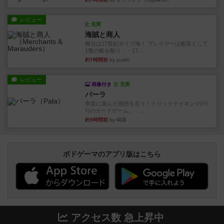
レビュー
充実
海賊と商人
舞台は17世紀カリブ海！ プレイヤーは船長として
1隻の船を駆り・・17...
約7時間前
by yuishi
レビュー
画像付き
充実
パーラ
率直に遊んだ感想を言う！トリックテイキング(ﾄﾘ
ﾃ)のカードゲーム。 ...
約9時間前
by 鳴屋
ボドゲーマのアプリ版はこちら
アクセス数 急上昇中