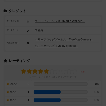
クレジット
マーティン・ワレス（Martin Wallace）
ゲームデザイン
未登録
アートワーク
ツリーフロッグゲームス（Treefrog Games）
関連企業/団体
バレーゲームズ（Valley games）
レーティング
レーティングを行うには
ログイン
が必要です
0
0%
10点の人
1
17%
9点の人
1
17%
8点の人