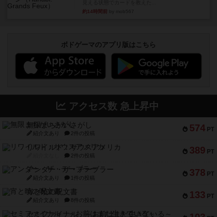
見える状態でカードを教えた...
約14時間前
by mob567
ボドゲーマのアプリ版はこちら
アクセス数 急上昇中
無限まちがいさがし
574
PT
紹介文あり
2件の投稿
リワイルド：サウスアメリカ
389
PT
紹介文なし
2件の投稿
アンダー・ザ・テーブラー
378
PT
紹介文あり
1件の投稿
宵と暁の呪文書
133
PT
紹介文あり
8件の投稿
セミファイナル ～お前はまだ生きている～