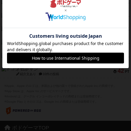
ガルフストライク
46
PT
紹介文あり
1件の投稿
エコーズ・オブ・タイム
45
PT
紹介文なし
8件の投稿
スカルキング
45
PT
紹介文あり
12件の投稿
海兵隊
45
PT
紹介文あり
1件の投稿
Bitter End ブタペスト救出作戦
45
PT
紹介文なし
1件の投稿
ドコジャン
42
PT
紹介文あり
10件の投稿
※Apple、Apple のロゴ は、米国および他の国々で登録されたApple Inc.の商標です。
※App Store は、Apple Inc.のサービスマークです。
※Android は、グーグル インコーポレイテッドの商標または登録商標です。
※Google Play とそのロゴは、Google Inc.の商標または登録商標です。
ボドゲーマTOP