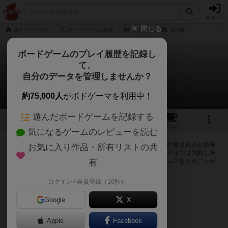
ログイン
閉じる
ボドゲーマTOP
ボードゲームの検索
レキシオ
掲示板
ボードゲームのプレイ履歴を記録し
て、
レキシオ
自分のデータを管理しませんか？
0件の掲示板
約75,000人
がボドゲーマを利用中！
遊んだボードゲームを記録する
4
1
4
13
トップ
画像
動画
レビュー
カフェ
気になるゲームのレビューを読む
ログインするとレキシオに関する掲示板の作成やコメントの書き込みが出来
お気に入り作品・所有リストの共
るようになります。ルールの疑問やエラッタ情報、マニュアルでは判断し辛
い曖昧な表記等について会員同士で自由にコミュニケーションをとることが
有
出来ます。
ログイン / 会員登録（10秒）
ログイン/無料会員登録
Google
X
Apple
Facebook
レキシオのトップに戻る