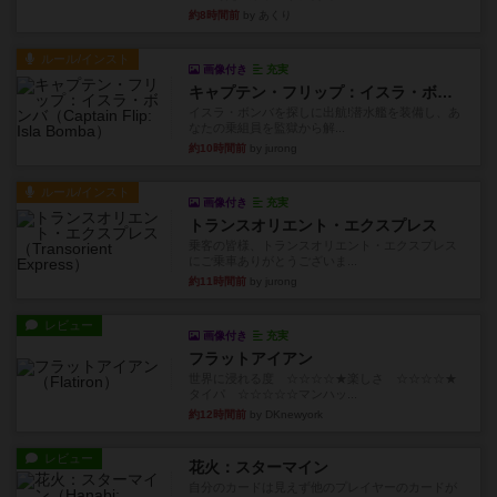
約8時間前
by あくり
ルール/インスト
画像付き
充実
キャプテン・フリップ：イスラ・ボンバ
イスラ・ボンバを探しに出航!潜水艦を装備し、あ
なたの乗組員を監獄から解...
約10時間前
by jurong
ルール/インスト
画像付き
充実
トランスオリエント・エクスプレス
乗客の皆様、トランスオリエント・エクスプレス
にご乗車ありがとうございま...
約11時間前
by jurong
レビュー
画像付き
充実
フラットアイアン
世界に浸れる度 ☆☆☆☆★楽しさ ☆☆☆☆★
タイパ ☆☆☆☆☆マンハッ...
約12時間前
by DKnewyork
レビュー
花火：スターマイン
自分のカードは見えず他のプレイヤーのカードが