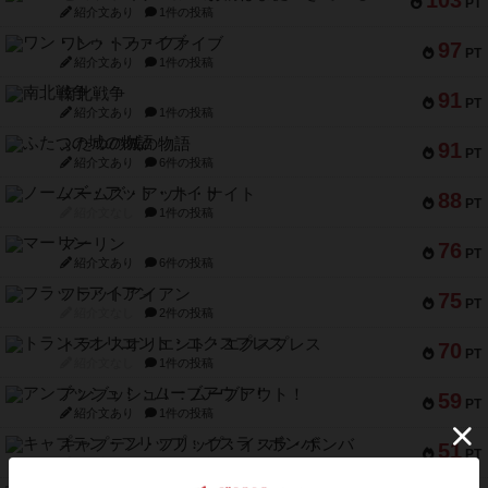
103
PT
紹介文あり
1件の投稿
ワン・トゥ・ファイブ
97
PT
紹介文あり
1件の投稿
南北戦争
91
PT
紹介文あり
1件の投稿
ふたつの城の物語
91
PT
紹介文あり
6件の投稿
ノームズ・アット・ナイト
88
PT
紹介文なし
1件の投稿
マーリン
76
PT
紹介文あり
6件の投稿
フラットアイアン
75
PT
紹介文なし
2件の投稿
トランスオリエント・エクスプレス
70
PT
紹介文なし
1件の投稿
アンブッシュ！：ムーブアウト！
59
PT
紹介文あり
1件の投稿
キャプテン・フリップ：イスラ・ボンバ
51
PT
紹介文なし
2件の投稿