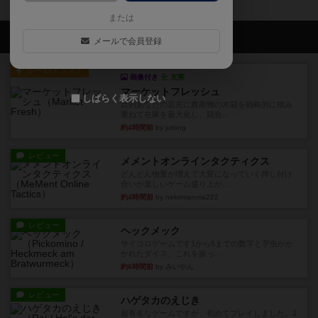
または
会員の新しい投稿
メールで会員登録
ルール/インスト
画像付き
充実
マーケットフレッシュ
しばらく表示しない
目的あなたの店先に農産物の木箱を戦略的に積み
重ねて在庫を最大化し、競合...
約4時間前
by jurong
レビュー
メメントオンラインタクティクス
どんどん物量が増えて大変になっていく押し付け
合いが楽しいゲーム盛り上が...
約4時間前
by nekomanma222
レビュー
ヘックメック
サイコロゲームです1から5までの数字と芋虫がか
かれたダイス。これを振っ...
約6時間前
by みいやん
レビュー
ハゲタカのえじき
超有名なゲームですが、初めてプレイしました。1