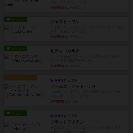
から15までのカードがプ...
約6時間前
by みいやん
レビュー
ジャスト・ワン
まぁ面白かった‼️よくテレビとかのバラエティなん
かで、お題がわからずに...
約6時間前
by みいやん
レビュー
ピタッコカルタ
ボドゲ相席会でプレイしましたひらがなが書かれ
たカードを2枚まで手をつけ...
約6時間前
by みいやん
ルール/インスト
画像付き
充実
ノームズ・アット・ナイト
ベネボレンス女王は、忠実な臣民を称えるための
祝宴を開こうとしています。...
約7時間前
by jurong
レビュー
画像付き
充実
フラットアイアン
1~2人に限定された、エンジンビルド系のシステ
ム選んだ企業ボードに街で...