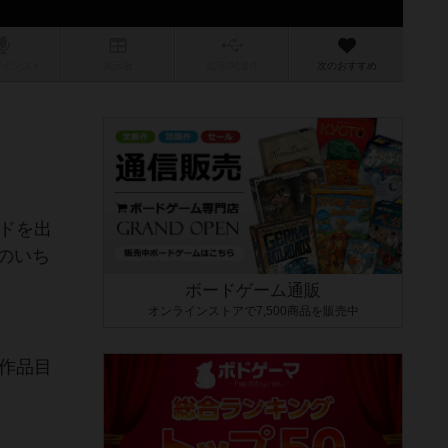
/インスト
掲示板
拡張/関連
作
次のおすすめ
ドを出
のいち
ボードゲーム通販
オンラインストアで7,500商品を販売中
4作品目