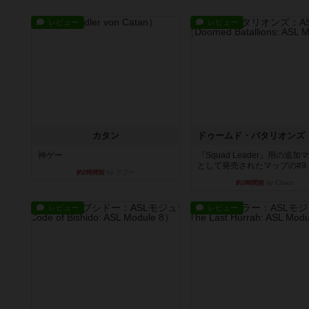
レビュー
レビュー
カタン
神ゲー
『Squad Leader』用の追加
として発売されたマップの#9..
約2時間前
by アプー
約3時間前
by Chaco
レビュー
レビュー