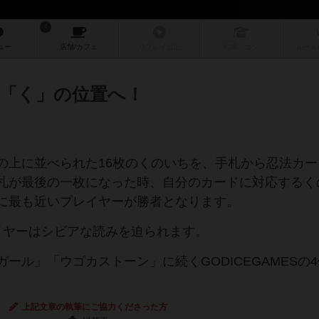
6
ュー
店舗/
カフェ
リプレイ
日記
戦略
・コツ
ルール
「く」の位置へ！
の上に並べられた16枚のくのいちを、手札から忍法カー
札が最後の一枚になった時、自分のカードに対応するく
に最も近いプレイヤーが勝者となります。
イヤーはシビアな読みを迫られます。
ール」「ウゴカストーン」に続くGODICEGAMESの
上記文章の執筆にご協力くださった方