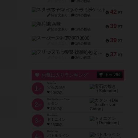
紹介文なし
1件の投稿
スターマイン・ラミー ポケット
42
PT
紹介文あり
2件の投稿
海兵隊
39
PT
紹介文あり
1件の投稿
スーパーストア3000
39
PT
紹介文なし
1件の投稿
フリップ７：復讐心とともに
37
PT
紹介文なし
2件の投稿
お気に入りランキング
トップ50
Splendor
1
宝石の煌き
位
4042名
Die Siedler von Catan
2
カタン
位
3617名
Dominion
3
ドミニオン
位
2530名
Battle Line
4
バトルライン
位