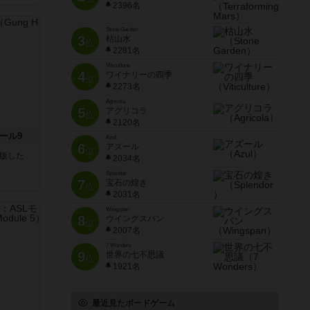
2396名
Stone Garden
3
枯山水
位
2281名
Viticulture
4
ワイナリーの四季
位
2273名
Agricola
5
アグリコラ
位
2120名
ール9
Azul
6
アズール
位
が出版した
2034名
Splendor
7
宝石の煌き
位
2031名
Wingspan
8
ウイングスパン
位
2007名
7 Wonders
9
世界の七不思議
位
1921名
最近見たボードゲーム