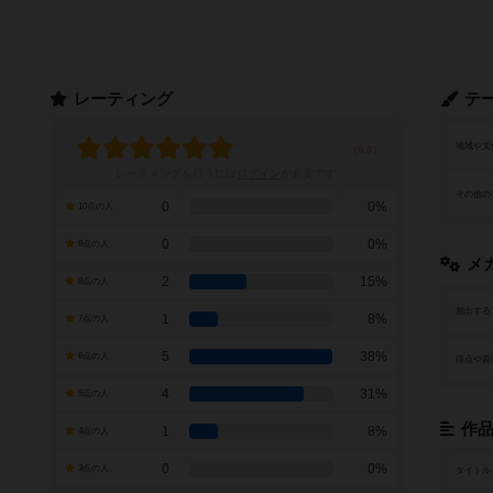
レーティング
テ
地域や文
レーティングを行うには
ログイン
が必要です
その他の
0
0%
10点の人
0
0%
9点の人
メ
2
15%
8点の人
頻出する
1
8%
7点の人
5
38%
6点の人
得点や資
4
31%
5点の人
作
1
8%
4点の人
0
0%
3点の人
タイトル