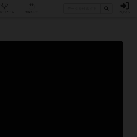
ログイン
カフェ/店舗
人気ボードゲーム
通販ストア