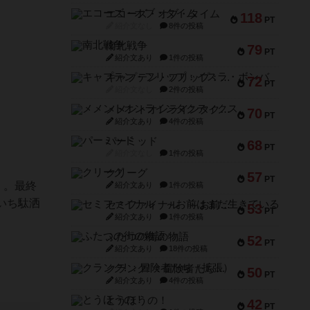
エコーズ・オブ・タイム
118
PT
紹介文なし
8件の投稿
南北戦争
79
PT
紹介文あり
1件の投稿
キャプテン・フリップ：イスラ・ボンバ
72
PT
紹介文なし
2件の投稿
メメントオンラインタクティクス
70
PT
紹介文あり
4件の投稿
パーミッド
68
PT
紹介文なし
1件の投稿
クリーグ
57
PT
く。最終
紹介文あり
1件の投稿
いち駄洒
セミファイナル ～お前はまだ生きている～
53
PT
紹介文あり
1件の投稿
ふたつの街の物語
52
PT
紹介文あり
18件の投稿
クランク! ：冒険者たち（拡張）
50
PT
紹介文あり
4件の投稿
とうほうの！
42
PT