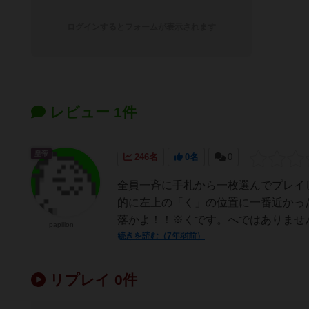
ログインするとフォームが表示されます
レビュー 1件
皇帝
246名
0名
0
全員一斉に手札から一枚選んでプレイ
的に左上の「く」の位置に一番近かっ
落かよ！！※くです。へではありません
papillon__
続きを読む（7年弱前）
リプレイ 0件