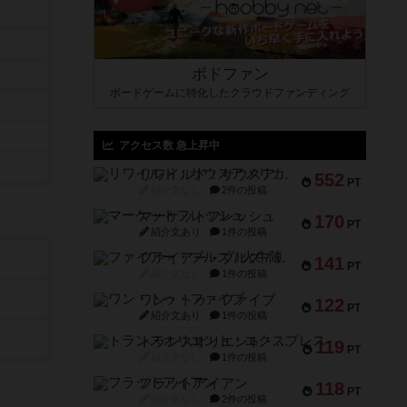
ボドファン
ボードゲームに特化したクラウドファンディング
アクセス数 急上昇中
リワイルド：サウスアメリカ
552
PT
紹介文なし
2件の投稿
マーケットフレッシュ
170
PT
紹介文あり
1件の投稿
ファイアー・ブルズ / 火牛陣
141
PT
紹介文なし
1件の投稿
ワン・トゥ・ファイブ
122
PT
紹介文あり
1件の投稿
トランスオリエント・エクスプレス
119
PT
紹介文なし
1件の投稿
フラットアイアン
118
PT
紹介文なし
2件の投稿