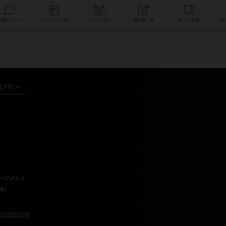
索
新着レビュー
ボードゲーム会
コミュニティ
掲示板一覧
017年～
ージメント
S）
の登録/分布