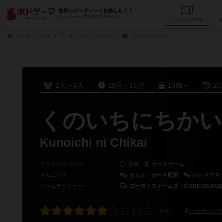
世界のボードゲームを楽しもう！
ボードゲーム専門の総合情報サイト
データベース
検
ボドゲーマTOP
ボードゲームの検索
くのいちにちかい
2人～4人
10分～15分
10歳～
2
くのいちにちかい
Kunoichi ni Chikai
テーマ/フレーバー
：
日本
カードゲーム
メカニクス
：
タイル・カード配置
ハンドマネ
ゲームデザイナー
：
ゴーダイスゲームズ（GODICEGAME
レーティング