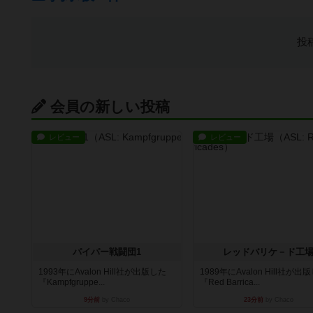
投
会員の新しい投稿
レビュー
レビュー
パイパー戦闘団1
レッドバリケ－ド工
1993年にAvalon Hill社が出版した
1989年にAvalon Hill社が出
『Kampfgruppe...
『Red Barrica...
9分前
by Chaco
23分前
by Chaco