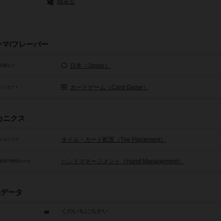
緑茶王
ーマ/フレーバー
日本（Japan）
化圏など
カードゲーム（Card Game）
コンセプト
カニクス
タイル・カード配置（Tile Placement）
メカニクス
ハンドマネージメント（Hand Management）
源等の獲得ルール
品データ
くのいちにちかい