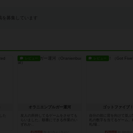
稿を募集しています
レビュー
レビュー
場
オラニエンブルガー運河
ゴットファイブ
版した
友人の所持してるゲームをさせても
自分の前に背を向けて並ぶ
らいました。順番にできる作業のい
札の数字を当てるゲーム。
ずれか...
札/場...
約1時間前
by おっちょこちょい
約2時間前
by daisdice