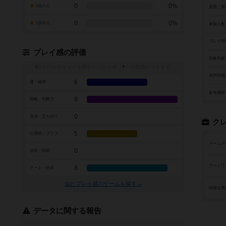
0
0%
2点の人
原題・英
0
0%
1点の人
参加人数
プレイ時
プレイ感の評価
対象年齢
トグルスイッチを押すとプレイ感（
※
）の投票ができます
発売時期
6
運・確率
参考価格
9
戦略・判断力
0
交渉・立ち回り
ク
5
心理戦・ブラフ
ゲームデ
0
攻防・戦闘
アートワ
8
アート・外見
似たプレイ感のゲームを探す→
関連企業
データに関する報告