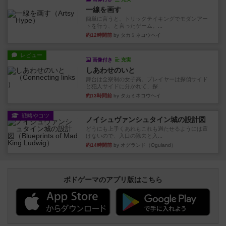
一線を画す
簡単に言うと、トリックテイキングでモダンアー
トを行う、と言ったゲーム。...
約12時間前
by タカミネコウヘイ
レビュー
画像付き
充実
しあわせのいと
舞台は全寮制の女子高。プレイヤーは探偵サイド
と犯人サイドに分かれて、探...
約13時間前
by タカミネコウヘイ
戦略やコツ
ノイシュヴァンシュタイン城の設計図
どうにも上手くあれもこれも満たせるようには置
けないので、入口の除去と入...
約14時間前
by オグランド（Oguland）
ボドゲーマのアプリ版はこちら