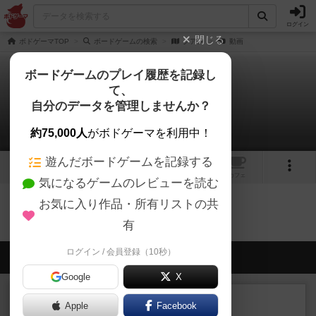
ログイン
閉じる
ボドゲーマTOP
ボードゲームの検索
クアン
動画
ボードゲームのプレイ履歴を記録し
て、
クアン
自分のデータを管理しませんか？
0件の動画
約75,000人
がボドゲーマを利用中！
遊んだボードゲームを記録する
1
1
トップ
画像
動画
レビュー
カフェ
気になるゲームのレビューを読む
お気に入り作品・所有リストの共
クアンのトップに戻る
有
ログイン / 会員登録（10秒）
会員の新しい投稿
Google
X
レビュー
充実
Apple
Facebook
カブラン