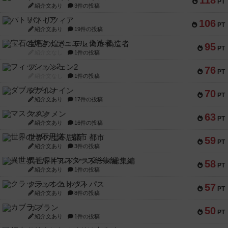
118
PT
紹介文あり
3件の投稿
パトリツィア
106
PT
紹介文あり
19件の投稿
宝石の煌き：デュエル 偽造者
95
PT
紹介文なし
1件の投稿
フィッシェン2
76
PT
紹介文なし
1件の投稿
ダブルナイン
70
PT
紹介文あり
17件の投稿
マスクメン
63
PT
紹介文あり
16件の投稿
世界の七不思議：都市
59
PT
紹介文あり
3件の投稿
異世界ギルドマスターズ総集編
58
PT
紹介文あり
1件の投稿
クラッシュオクトパス
57
PT
紹介文あり
8件の投稿
カブラン
50
PT
紹介文あり
1件の投稿