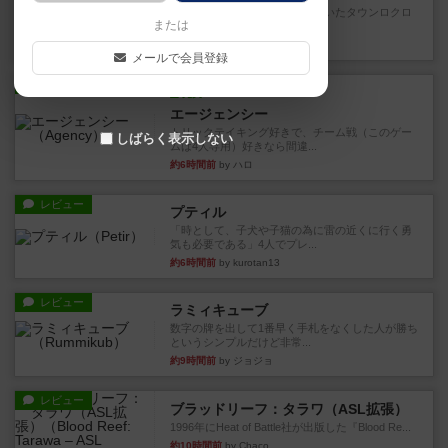
以前オインクゲームスから出ていたタウンロクロ
または
クというゲームのリメイク版...
約3時間前
by ぽっぽーくるっぽー
メールで会員登録
レビュー
充実
エージェンシー
トリックテイキング好きで、チーム戦（このゲー
しばらく表示しない
ムは4人専用）好きなら間違...
約6時間前
by ハロ
レビュー
プティル
「時として、子犬や子猫の為に雷の近くに行く勇
気も必要である」4人でプレ...
約6時間前
by kurotan13
レビュー
ラミィキューブ
数字の牌を出して1番早く手札をなくした人が勝ち
というシンプルだけど非常...
約9時間前
by ジョジョ
レビュー
ブラッドリーフ：タラワ（ASL拡張）
1996年にHeat of Battle社が出版した『Blood Re...
約10時間前
by Chaco