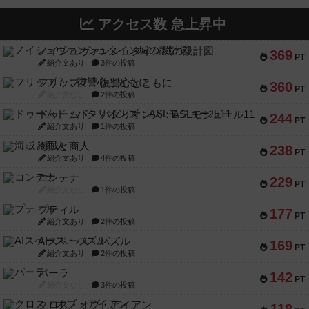
アクセス数 急上昇中
ノイシュヴァンシュタイン城の設計図
369
PT
紹介文あり
3件の投稿
フリップ７：復讐心とともに
360
PT
紹介文なし
2件の投稿
ドゥームド・バタリオンズ：ASLモジュール11
244
PT
紹介文あり
1件の投稿
海賊と商人
238
PT
紹介文あり
4件の投稿
コンテナ
229
PT
紹介文なし
1件の投稿
プティル
177
PT
紹介文あり
2件の投稿
AIスペース・パズル
169
PT
紹介文あり
2件の投稿
パーラ
142
PT
紹介文なし
3件の投稿
クロス・オブ・アイアン