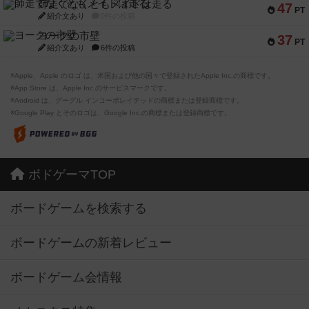
師走でなくともメイドは走る
47
PT
紹介文あり
0件の投稿
ヨークの市壁
37
PT
紹介文あり
6件の投稿
※Apple、Apple のロゴ は、米国および他の国々で登録されたApple Inc.の商標です。
※App Store は、Apple Inc.のサービスマークです。
※Android は、グーグル インコーポレイテッドの商標または登録商標です。
※Google Play とそのロゴは、Google Inc.の商標または登録商標です。
ボドゲーマTOP
ボードゲームを検索する
ボードゲームの新着レビュー
ボードゲーム会情報