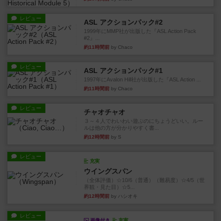
レビュー
ASL アクションパック#2
1999年にMMP社が出版した『ASL Action Pack
#2』...
約11時間前
by Chaco
レビュー
ASL アクションパック#1
1997年にAvalon Hill社が出版した『ASL Action ...
約11時間前
by Chaco
レビュー
チャオチャオ
３～４人でわいわい遊ぶのにちょうどいい。ルー
ルは他の方が分かりやすく書...
約12時間前
by S
レビュー
充実
ウイングスパン
（全体評価）☆10/6（普通）（難易度）☆4/5（世
界観・見た目）☆5...
約12時間前
by ハシオキ
レビュー
画像付き
充実