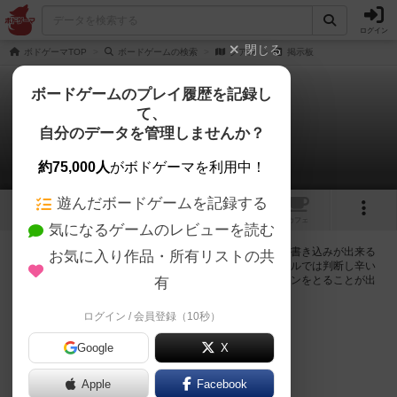
ログイン
閉じる
ボドゲーマTOP
ボードゲームの検索
クアン
掲示板
ボードゲームのプレイ履歴を記録し
て、
クアン
自分のデータを管理しませんか？
0件の掲示板
約75,000人
がボドゲーマを利用中！
遊んだボードゲームを記録する
1
1
トップ
画像
動画
レビュー
カフェ
気になるゲームのレビューを読む
ログインするとクアンに関する掲示板の作成やコメントの書き込みが出来る
お気に入り作品・所有リストの共
ようになります。ルールの疑問やエラッタ情報、マニュアルでは判断し辛い
曖昧な表記等について会員同士で自由にコミュニケーションをとることが出
有
来ます。
ログイン / 会員登録（10秒）
ログイン/無料会員登録
Google
X
Apple
Facebook
クアンのトップに戻る