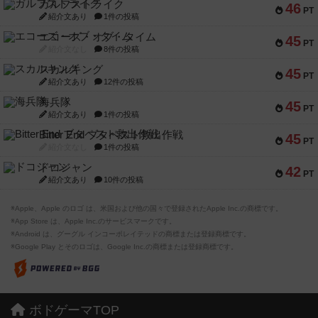
ガルフストライク
46
PT
紹介文あり
1件の投稿
エコーズ・オブ・タイム
45
PT
紹介文なし
8件の投稿
スカルキング
45
PT
紹介文あり
12件の投稿
海兵隊
45
PT
紹介文あり
1件の投稿
Bitter End ブタペスト救出作戦
45
PT
紹介文なし
1件の投稿
ドコジャン
42
PT
紹介文あり
10件の投稿
※Apple、Apple のロゴ は、米国および他の国々で登録されたApple Inc.の商標です。
※App Store は、Apple Inc.のサービスマークです。
※Android は、グーグル インコーポレイテッドの商標または登録商標です。
※Google Play とそのロゴは、Google Inc.の商標または登録商標です。
ボドゲーマTOP