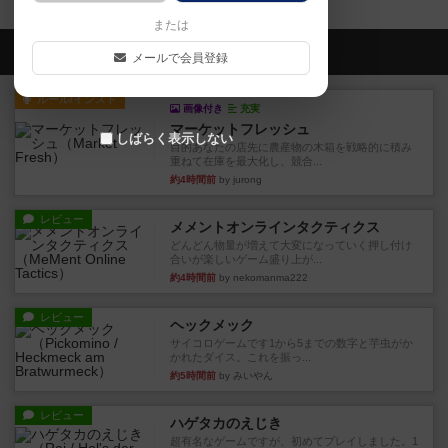
または
会員の新しい投稿
メールで会員登録
ルール/インスト
画像付き
充実
マーケットフレッシュ
しばらく表示しない
目的あなたの店先に農産物の木箱を戦略的に積み
重ねて在庫を最大化し、競合...
約4時間前
by jurong
レビュー
メメントオンラインタクティクス
どんどん物量が増えて大変になっていく押し付け
合いが楽しいゲーム盛り上が...
約4時間前
by nekomanma222
レビュー
ヘックメック
サイコロゲームです1から5までの数字と芋虫がか
かれたダイス。これを振っ...
約5時間前
by みいやん
レビュー
ハゲタカのえじき
超有名なゲームですが、初めてプレイしました。1