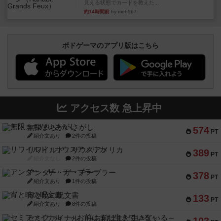
見える状態でカードを教えた...
約14時間前
by mob567
ボドゲーマのアプリ版はこちら
アクセス数 急上昇中
無限まちがいさがし
574
PT
紹介文あり
2件の投稿
リワイルド：サウスアメリカ
389
PT
紹介文なし
2件の投稿
アンダー・ザ・テーブラー
378
PT
紹介文あり
1件の投稿
宵と暁の呪文書
133
PT
紹介文あり
8件の投稿
セミファイナル ～お前はまだ生きている～