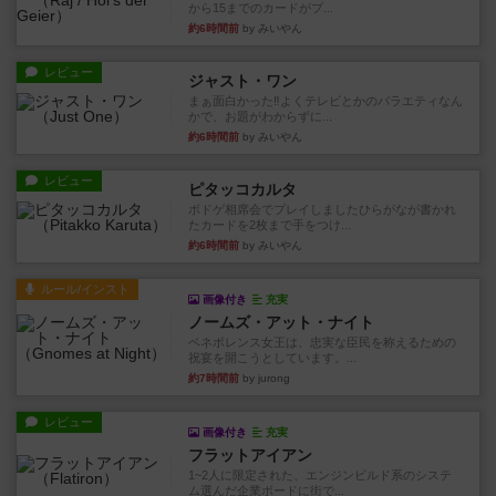
から15までのカードがプ...
約6時間前
by みいやん
レビュー
ジャスト・ワン
まぁ面白かった‼️よくテレビとかのバラエティなん
かで、お題がわからずに...
約6時間前
by みいやん
レビュー
ピタッコカルタ
ボドゲ相席会でプレイしましたひらがなが書かれ
たカードを2枚まで手をつけ...
約6時間前
by みいやん
ルール/インスト
画像付き
充実
ノームズ・アット・ナイト
ベネボレンス女王は、忠実な臣民を称えるための
祝宴を開こうとしています。...
約7時間前
by jurong
レビュー
画像付き
充実
フラットアイアン
1~2人に限定された、エンジンビルド系のシステ
ム選んだ企業ボードに街で...