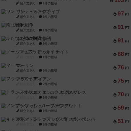
103
PT
紹介文あり
1件の投稿
ワン・トゥ・ファイブ
97
PT
紹介文あり
1件の投稿
南北戦争
91
PT
紹介文あり
1件の投稿
ふたつの城の物語
91
PT
紹介文あり
6件の投稿
ノームズ・アット・ナイト
88
PT
紹介文なし
1件の投稿
マーリン
76
PT
紹介文あり
6件の投稿
フラットアイアン
75
PT
紹介文なし
2件の投稿
トランスオリエント・エクスプレス
70
PT
紹介文なし
1件の投稿
アンブッシュ！：ムーブアウト！
59
PT
紹介文あり
1件の投稿
キャプテン・フリップ：イスラ・ボンバ
51
PT
紹介文なし
2件の投稿