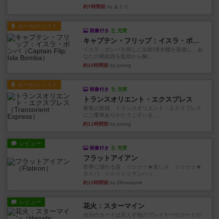
約7時間前
by あくり
ルール/インスト
画像付き
充実
キャプテン・フリップ：イスラ・ボンバ
イスラ・ボンバを探しに出航!潜水艦を装備し、あ
なたの乗組員を監獄から解...
約10時間前
by jurong
ルール/インスト
画像付き
充実
トランスオリエント・エクスプレス
乗客の皆様、トランスオリエント・エクスプレス
にご乗車ありがとうございま...
約11時間前
by jurong
レビュー
画像付き
充実
フラットアイアン
世界に浸れる度 ☆☆☆☆★楽しさ ☆☆☆☆★
タイパ ☆☆☆☆☆マンハッ...
約12時間前
by DKnewyork
レビュー
花火：スターマイン
自分のカードは見えず他のプレイヤーのカードが