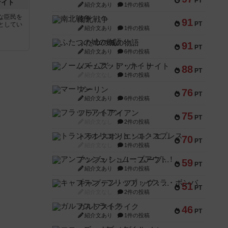
PT
ナイト
紹介文あり
1件の投稿
な臣民を
南北戦争
91
PT
としてい
紹介文あり
1件の投稿
ふたつの城の物語
91
PT
紹介文あり
6件の投稿
ノームズ・アット・ナイト
88
PT
紹介文なし
1件の投稿
マーリン
76
PT
紹介文あり
6件の投稿
フラットアイアン
75
PT
紹介文なし
2件の投稿
トランスオリエント・エクスプレス
70
PT
紹介文なし
1件の投稿
アンブッシュ！：ムーブアウト！
59
PT
紹介文あり
1件の投稿
キャプテン・フリップ：イスラ・ボンバ
51
PT
紹介文なし
2件の投稿
ガルフストライク
46
PT
紹介文あり
1件の投稿