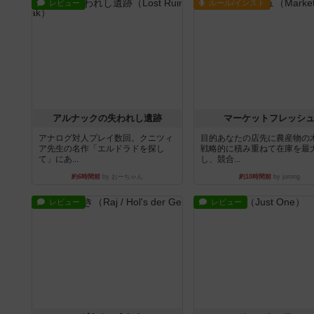
レビュー
ルール/インスト
アルナックの失われし遺跡
マーケットフレッシ
アナログ対人プレイ数回。クニツィ
目的あなたの店先に農産物の
ア先生の名作「エルドラドを探し
戦略的に積み重ねて在庫を最
て」にあ...
し、競合...
約6時間前
by おーちゃん
約10時間前
by jurong
レビュー
レビュー