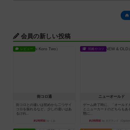
会員の新しい投稿
レビュー
戦略やコツ
街コロ通
ニューオールド
街コロとの違いは初めから二つサイ
ゲーム終了時に、「オールド
コロを振れるなど、少しの違いはあ
とニューカードのどちらもある
るけれ...
態に...
約2時間前
by くみ
約3時間前
by オグランド（Ogulan