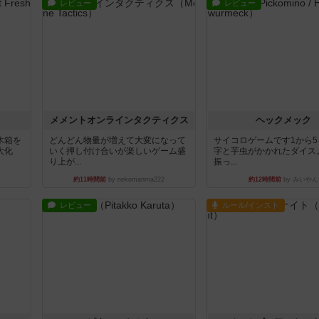
レビュー
レビュー
ュ
メメントオンラインタクティクス
ヘックメック
木箱を
どんどん物量が増えて大変になって
サイコロゲームです1から
大化
いく押し付け合いが楽しいゲーム盛
字と芋虫がかかれたダイス
り上が...
振っ...
約11時間前
by nekomanma222
約12時間前
by みいやん
レビュー
ルール/インスト