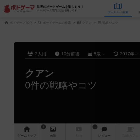
世界のボードゲームを楽しもう！
ボードゲーム専門の総合情報サイト
データベース
検
ボドゲーマTOP
ボードゲームの検索
クアン
戦略やコツ
2人用
10分前後
8歳～
2017年～
クアン
0件の戦略やコツ
1
1
ゲーム
トップ
画像
動画
レビュー
店舗/
カフェ