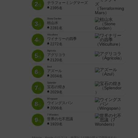
2
テラフォーミングマーズ
位
2395名
Stone Garden
3
枯山水
位
2281名
Viticulture
4
ワイナリーの四季
位
2272名
Agricola
5
アグリコラ
位
2120名
Azul
6
アズール
位
2034名
Splendor
7
宝石の煌き
位
2029名
Wingspan
8
ウイングスパン
位
2006名
7 Wonders
9
世界の七不思議
位
1920名
※Apple、Apple のロゴ は、米国および他の国々で登録された