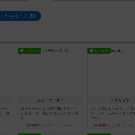
クアンのトップに戻る
レビュー
レビュー
ニューオールド
デクリプト
カード
ボードゲームを1,000個以上持って
プレイ感がしっかりしてる
」 状
いるユーザー視点で良かった点と悪
ボードゲームやったなって
か...
ーティ...
d）
約3時間前
by オグランド（Oguland）
約4時間前
by ヒロ(新！ボードゲ