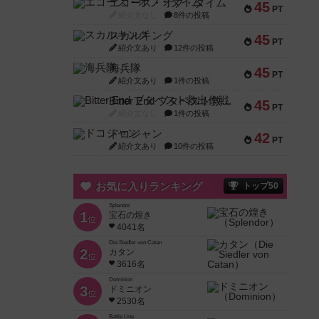
エコーズ・オブ・タイム
45
PT
紹介文なし
8件の投稿
スカルキング
45
PT
紹介文あり
12件の投稿
海兵隊
45
PT
紹介文あり
1件の投稿
Bitter End ブタペスト救出作戦
45
PT
紹介文なし
1件の投稿
ドコジャン
42
PT
紹介文あり
10件の投稿
お気に入りランキング
トップ50
Splendor
1
宝石の煌き
位
4041名
Die Siedler von Catan
2
カタン
位
3616名
Dominion
3
ドミニオン
位
2530名
Battle Line