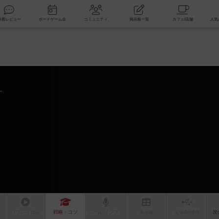
索
新着レビュー
ボードゲーム会
コミュニティ
掲示板一覧
リプレイ
日記
戦略
・コツ
ルール
/インスト
掲示板
拡張/関連
作
次