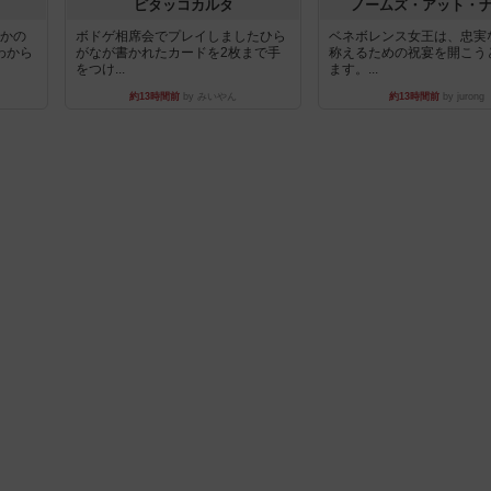
ピタッコカルタ
ノームズ・アット・
とかの
ボドゲ相席会でプレイしましたひら
ベネボレンス女王は、忠実
わから
がなが書かれたカードを2枚まで手
称えるための祝宴を開こう
をつけ...
ます。...
約13時間前
by みいやん
約13時間前
by jurong