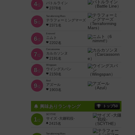
4
バトルライン
位
2378名
Terraforming Mars
5
テラフォーミングマーズ
位
2371名
6 nimmt!
6
ニムト
位
2202名
Carcassonne
7
カルカソンヌ
位
2191名
Wingspan
8
ウイングスパン
位
2150名
Azul
9
アズール
位
1903名
興味ありランキング
トップ50
SCYTHE
1
サイズ -大鎌戦役-
位
2415名
Terraforming Mars