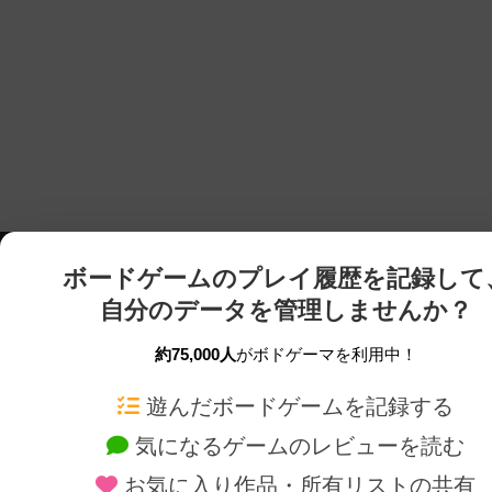
ボードゲームのプレイ履歴を記録して
自分のデータを管理しませんか？
約75,000人
がボドゲーマを利用中！
ボドゲーマTOP
ボードゲーム通販
遊んだボードゲームを記録する
気になるゲームのレビューを読む
ボードゲームを検索する
新作・再入荷情報
お気に入り作品・所有リストの共有
ボードゲームの新着レビュー
定番ボードゲームの通販