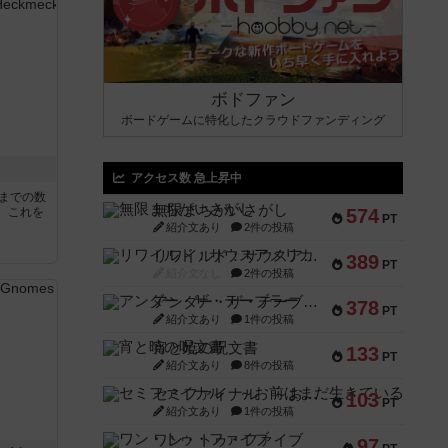
ボドファン
ボードゲームに特化したクラウドファンディング
アクセス数 急上昇中
5までの数
無限まちがいさがし
。これを
574
PT
紹介文あり
2件の投稿
リワイルド：サウスアメリカ
389
PT
紹介文なし
2件の投稿
アンダー・ザ・テーブラー
378
PT
紹介文あり
1件の投稿
宵と暁の呪文書
133
PT
紹介文あり
8件の投稿
セミファイナル ～お前はまだ生きている～
103
PT
紹介文あり
1件の投稿
ワン・トゥ・ファイブ
97