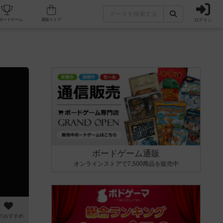
ログイン
カフェ/店舗
人気ボードゲーム
通販ストア
ボードゲーム通販
オンラインストアで7,500商品を販売中
のおすすめ