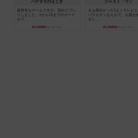
ハゲタカのえじき
ジャスト・ワン
超有名なゲームですが、初めてプレ
まぁ面白かった‼️よくテレビ
イしました。1から15までのカード
バラエティなんかで、お題が
がプ...
ずに...
約12時間前
by みいやん
約12時間前
by みいやん