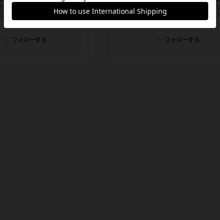
でも遊べる 料理とお酒の美味し
るゲームバーです！ テキサスホールデ
ムカフェです
カー会、TRPG会、オープンゲーム会
ラ...
フォローする
フォローする