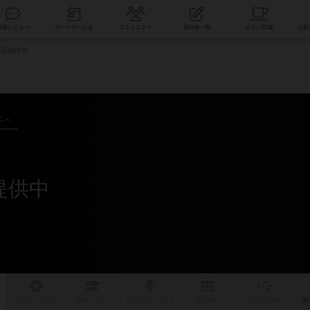
索
新着レビュー
ボードゲーム会
コミュニティ
掲示板一覧
/店舗情報
年～
ト
提供中
リプレイ
日記
戦略
・コツ
ルール
/インスト
掲示板
拡張/関連
作
次