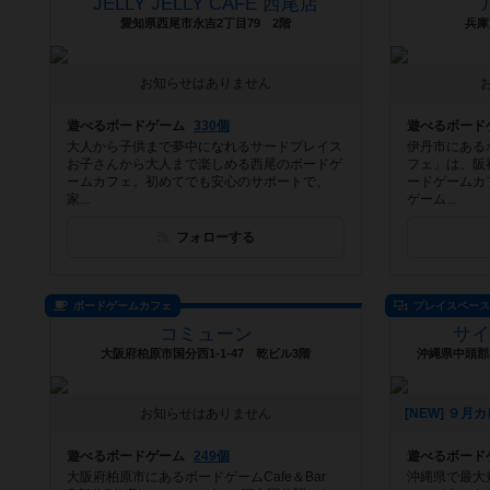
JELLY JELLY CAFE 西尾店
愛知県西尾市永吉2丁目79 2階
兵庫
お知らせはありません
遊べるボードゲーム
330個
遊べるボード
大人から子供まで夢中になれるサードプレイス
伊丹市にある
お子さんから大人まで楽しめる西尾のボードゲ
フェ」は、阪
ームカフェ。初めてでも安心のサポートで、
ードゲームカ
家...
ゲーム...
フォローする
ボードゲームカフェ
プレイスペー
コミューン
サ
大阪府柏原市国分西1-1-47 乾ビル3階
沖縄県中頭郡北
お知らせはありません
遊べるボードゲーム
249個
遊べるボード
大阪府柏原市にあるボードゲームCafe＆Bar
沖縄県で最大