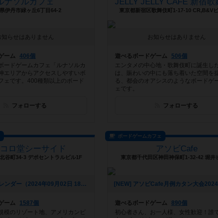
ルナソルカフェ
県伊丹市緑ヶ丘6丁目64-2
東京都新宿区歌舞伎町1-17-10 CR,B&Vビ
お知らせはありません
お知らせはありません
ゲーム
406個
遊べるボードゲーム
506個
ボードゲームカフェ「ルナソルカ
エンタメの中心地・歌舞伎町に誕生し
神エリアからアクセスしやすいボ
は、賑わいの中にも落ち着いた空間を
フェです。400種類以上のボード
る、都会のオアシスのようなボードゲ
ェです。
フォローする
フォローする
ス
ボードゲームカフェ
イコロ堂シーサイド
アソビCafe
谷町34-3 デポセントラルビル1F
東京都千代田区神田神保町1-32-42 堀井
[NEW] ９月カレンダー（2024年09月02日 18時45分）
ゲーム
1587個
遊べるボードゲーム
890個
規模のリゾート地、アメリカンビ
初心者さん、お一人様、女性歓迎！誰