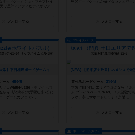
るボードゲームショップ＆プレイ
中のボードゲームが遊べるカフェバー
雨天で屋外アクティビティができ
フォローする
フォローする
ス
プレイスペース
Puzzle(ホワイトパズル)
沢4-23-14 リッツハイムビル 3階
大阪府門真市幸福町22-5
[NEW] 【駒沢大学】平日相席ボードゲームイベント開催します！！（2023年02月14日 11時49分）
ゲーム
490個
遊べるボードゲーム
310個
フェWhitePuzzle（ホワイトパ
大阪 門真 守口 エリアで遊ぶなら 「ボ
谷から3駅の駒沢大学駅徒歩7分に
ム プレイスペース taiari」！未経験で
ードゲームカフェです。
フが丁寧にサポートします！京阪 古...
フォローする
フォローする
ス
ボードゲームカフェ