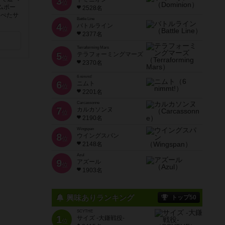
3
位
ムポー
2528名
（ぺたサ
Battle Line
4
バトルライン
位
2377名
Terraforming Mars
5
テラフォーミングマーズ
位
2370名
6 nimmt!
6
ニムト
位
2201名
Carcassonne
7
カルカソンヌ
位
2190名
Wingspan
8
ウイングスパン
位
2148名
Azul
9
アズール
位
1903名
興味ありランキング
トップ50
SCYTHE
1
サイズ -大鎌戦役-
位