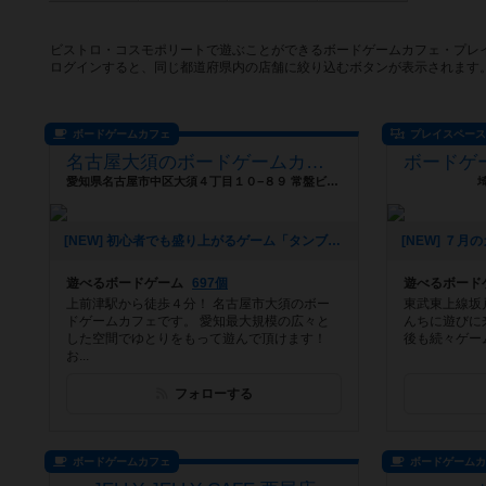
ビストロ・コスモポリートで遊ぶことができるボードゲームカフェ・プレ
ログインすると、同じ都道府県内の店舗に絞り込むボタンが表示されます
ボードゲームカフェ
プレイスペー
名古屋大須のボードゲームカフェ Board Game's
愛知県名古屋市中区大須４丁目１０−８９ 常盤ビル３階
[NEW] 初心者でも盛り上がるゲーム「タンブリンダイス」（2026年07月17日 14時05分）
遊べるボードゲーム
697個
遊べるボード
上前津駅から徒歩４分！ 名古屋市大須のボー
東武東上線坂
ドゲームカフェです。 愛知最大規模の広々と
んちに遊びに
した空間でゆとりをもって遊んで頂けます！
後も続々ゲー
お...
フォローする
ボードゲームカフェ
ボードゲーム