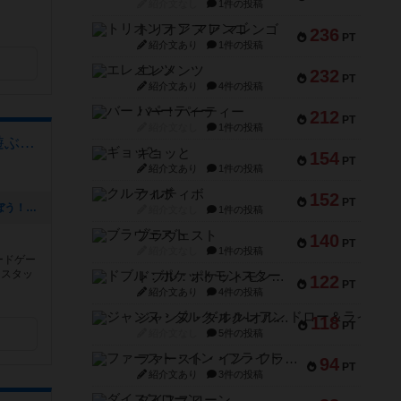
。
紹介文なし
1件の投稿
トリオンフ ア マレンゴ
236
PT
紹介文あり
1件の投稿
エレメンツ
232
PT
紹介文あり
4件の投稿
バー！パーティー
212
PT
紹介文なし
1件の投稿
taiari （門真 守口エリアで遊ぶなら！）
ギョッと
154
PT
紹介文あり
1件の投稿
クルティボ
152
PT
[NEW] 【初来店大歓迎】ネメシスで遊ぼう！会【大阪 門真市 京阪 古川橋駅 徒歩5分】（2023年01月24日 20時49分）
紹介文なし
1件の投稿
ブラヴェスト
140
PT
紹介文なし
1件の投稿
ードゲー
もスタッ
ドブル：ポケットモンスター
122
PT
紹介文あり
4件の投稿
ジャンヌ・ダルク-オルレアン ドロー＆ライト
118
PT
紹介文なし
5件の投稿
ファースト・イン・フライト
94
PT
紹介文あり
3件の投稿
ダイススローン