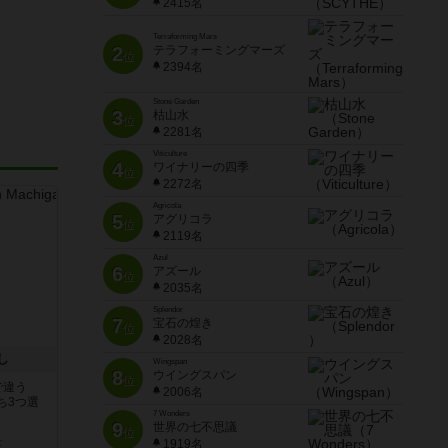
2415名
Terraforming Mars
2
テラフォーミングマーズ
位
2394名
Stone Garden
3
枯山水
位
2281名
Viticulture
4
ワイナリーの四季
位
2272名
Agricola
5
アグリコラ
位
2119名
Azul
6
アズール
位
し
2035名
Splendor
で違う
7
宝石の煌き
位
ち3つ選
2028名
Wingspan
と
8
ウイングスパン
位
2006名
7 Wonders
9
世界の七不思議
位
1919名