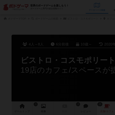
世界のボードゲームを楽しもう！
ボードゲーム専門の総合情報サイト
データベース
検
ボドゲーマTOP
ボードゲームの検索
ビストロ・コスモポリート
カフェ
4人～8人
6分前後
10歳～
2020
ビストロ・コスモポリー
19店のカフェ/スペースが
1
4
19
ゲーム
トップ
画像
動画
レビュー
店舗/
カフェ