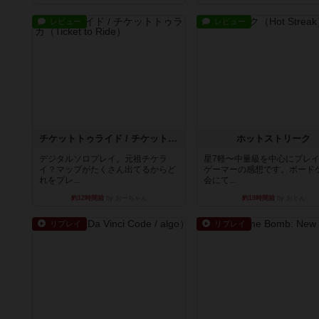
チケットトゥライド / チケットトゥライドアメリカ
ホットストリーク
デジタルソロプレイ。元祖チケラ
星7軽〜中量級を中心にプレ
イ？マップがたくさん出てるからど
ゲーマーの感想です。ボード
れをプレ...
会にて...
約12時間前
by おーちゃん
約19時間前
by おとん
リプレイ
リプレイ
アルゴ
タイムボム
アルゴがとても好きで、たぶんプレ
僕はホントに嘘が下手なよう