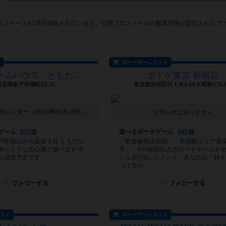
イスペースが19店登録されています。公開プロフィールの都道府県が設定されたア
。
ス
ボードゲームカフェ
ボードゲームハウス ともだちんち
ボドゲ東京 新宿店
埼玉県坂戸市南町12−21
東京都渋谷区代々木2-18-5 昭和ビル3
[NEW] ７月のカレンダー（2026年06月28日 18時26分）
お知らせはありません
ゲーム
322個
遊べるボードゲーム
445個
戸駅南口から徒歩３分 ともだち
「飲食物持込自由」「新宿駅エリア最
来たような安心感で遊べます 今
準」「450種類以上のボードゲームを
ム追加予定です
ンル分け&レコメンド」あなたの「好
つけるボ...
フォローする
フォローする
カフェ
ボードゲームカフェ