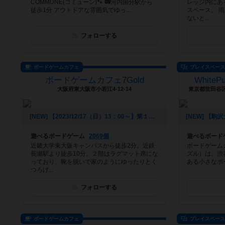
COMMUNE(コミューン)🐾 🚃河内国分駅から
レッジ内にあ
徒歩1分 アウトドアな雰囲気でゆっ...
スペース。 
ないと...
フォローする
ボードゲームカフェ
プレイスペー
ボードゲームカフェ7Gold
White
大阪府東大阪市小若江4-12-14
東京都世田谷区野
[NEW] 【2023/12/17（日）13：00～】第１回七金ウォーハンマー部（2023年12月06日 16時25分）
遊べるボードゲーム
2069個
遊べるボード
近畿大学東大阪キャンパスから徒歩2分。近鉄
ボードゲームカ
長瀬駅より徒歩10分。２階はラグマット席にな
ズル）は、渋
っており、靴を脱いで家のようにゆったりとく
ある小さなボ
つろげ...
フォローする
ボードゲームカフェ
プレイスペー