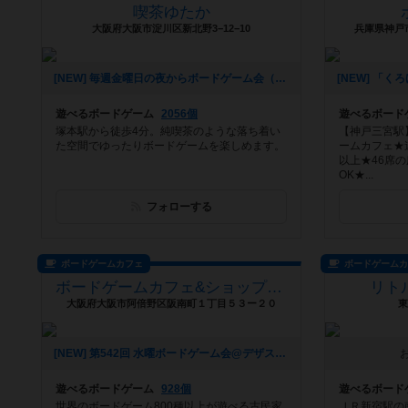
喫茶ゆたか
大阪府大阪市淀川区新北野3−12−10
兵庫県神戸市
[NEW] 毎週金曜日の夜からボードゲーム会（2022年06月12日 10時55分）
遊べるボードゲーム
2056個
遊べるボード
塚本駅から徒歩4分。純喫茶のような落ち着い
【神戸三宮駅
た空間でゆったりボードゲームを楽しめます。
ームカフェ★遊
以上★46席
OK★...
フォローする
ボードゲームカフェ
ボードゲーム
ボードゲームカフェ&ショップ-デザート＊スプーン(デザスプ)
リト
大阪府大阪市阿倍野区阪南町１丁目５３ー２０
東
[NEW] 第542回 水曜ボードゲーム会@デザスプ（2020年06月08日 01時35分）
遊べるボードゲーム
928個
遊べるボード
世界のボードゲーム800種以上が遊べる古民家
ＪＲ新宿駅の