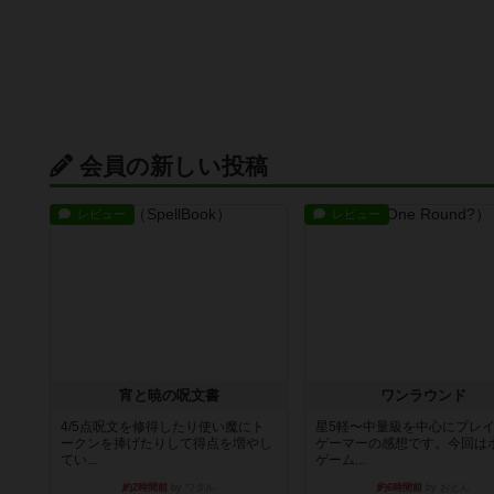
会員の新しい投稿
レビュー
レビュー
宵と暁の呪文書
ワンラウンド
4/5点呪文を修得したり使い魔にト
星5軽〜中量級を中心にプレ
ークンを捧げたりして得点を増やし
ゲーマーの感想です。今回は
てい...
ゲーム...
約2時間前
by ワタル
約6時間前
by おとん
レビュー
レビュー