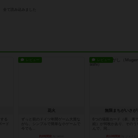
レビュー
レビュー
花火
無限まちがいさが
イする
ずっと前のドイツ年間ゲーム大賞な
6つの場面カード（表、裏
ボード
がら、シンプルで簡単な小ゲームで
絵）が何枚かあり、そのう
今でも...
んで、同...
約8時間前
by tamio
約10時間前
by ジェイと
レビュー
リプレイ