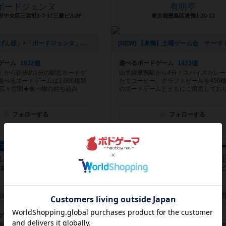
ボードジェンヌ
有明亭
中央区三宮町1-7-17三慶ビル2F
東京都豊島区巣鴨1-20-13
[NEW] 「くろげん様」×「ボードジェンヌ」コラボイベント『クロジェンヌ会』（2021年02月13日 14時21分）
ゲーム
1932個
遊べるボードゲーム
1433個
】から徒歩約1分の駅近ボードゲ
山手線巣鴨駅から4分！スパイスカレー
べるボードゲームは2,000種類
たてコーヒー、クラフトビールを450
の広々空間★食べ物の持ち込み
のボードゲームとともにご用意してお
フォローする
フォローする
カフェ
バー
ルケイブ新宿南口店
GameCafe&Bar Eifer
京都渋谷区代々木2-6-8
東京都大田区大田区蒲田4-29-1 楓葵ビ
お知らせはありません
ゲーム
1961個
遊べるボードゲーム
981個
南口から徒歩２分 お一人様でも
JR蒲田または京急蒲田駅徒歩5分。朝