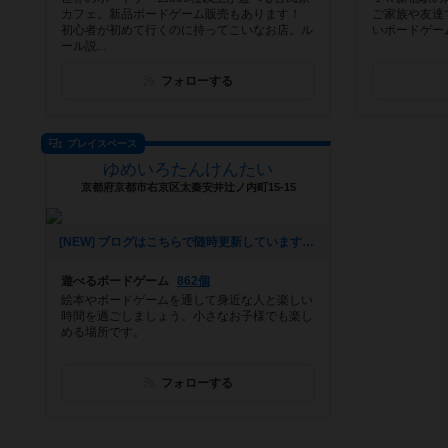
カフェ。新品ボードゲーム販売もあります！
ご家族や友達
初心者が初めて行くのに持ってこいなお店。ル
いボードゲー
ール説...
フォローする
プレイスペース
ゆめいろたんけんたい
京都府京都市右京区太秦安井辻ノ内町15-15
[NEW] ブログはこちらで随時更新しています。（2018年06月28日 21時07分）
遊べるボードゲーム
862個
絵本やボードゲームを通して身近な人と楽しい
時間を過ごしましょう。小さなお子様でも楽し
める場所です。
フォローする