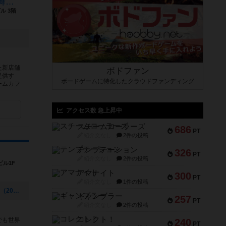
JELLY JELLY CAFE 新宿歌舞伎町店
ル 3階
た新店舗
ボドファン
提供す
ボードゲームに特化したクラウドファンディング
ームカフ
アクセス数 急上昇中
スチームローラーズ
686
PT
紹介文なし
2件の投稿
テンプテーション
326
PT
紹介文なし
2件の投稿
ビル1F
アマナイト
300
PT
紹介文なし
1件の投稿
[NEW] アソビCafe月例カタン大会2024（2024年08月02日 18時13分）
ギャンブラー
257
PT
紹介文なし
2件の投稿
コレクト！
でも世界
240
PT