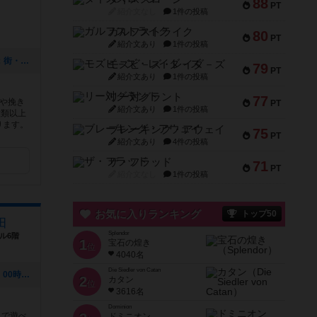
88
PT
紹介文なし
1件の投稿
ガルフストライク
80
PT
紹介文あり
1件の投稿
[NEW] 【巣鴨】土曜ゲーム会 テーマ：街・地名のゲーム（2020年12月02日 17時54分）
モズビ－ズ・レイダ－ズ
79
PT
紹介文あり
1件の投稿
リー対グラント
77
や挽き
PT
紹介文あり
1件の投稿
種類以上
ります。
ブレーキング・アウェイ
75
PT
紹介文あり
4件の投稿
ザ・フラッド
71
PT
紹介文なし
1件の投稿
お気に入りランキング
トップ50
蒲田
Splendor
ル6階
1
宝石の煌き
位
4040名
Die Siedler von Catan
[NEW] 年末ボドゲ会（2019年11月27日 00時43分）
2
カタン
位
3616名
Dominion
まで遊べ
ドミニオン