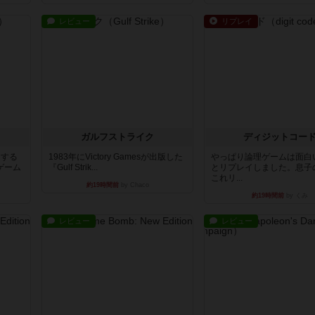
ガルフストライク
ディジットコー
イする
1983年にVictory Gamesが出版した
やっぱり論理ゲームは面白
ゲーム
『Gulf Strik...
とリプレイしました。息子
これリ...
約19時間前
by Chaco
約19時間前
by くみ
レビュー
レビュー
タイムボム
1809
で、す
まず簡単で軽い！大人数で遊べる！
ケビン・ザッカーがデザイ