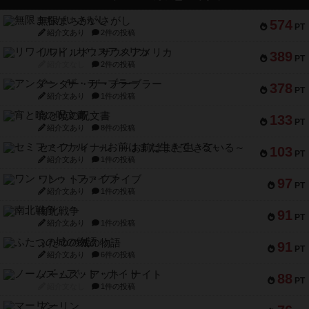
無限まちがいさがし
574
PT
紹介文あり
2件の投稿
リワイルド：サウスアメリカ
389
PT
紹介文なし
2件の投稿
アンダー・ザ・テーブラー
378
PT
紹介文あり
1件の投稿
宵と暁の呪文書
133
PT
紹介文あり
8件の投稿
セミファイナル ～お前はまだ生きている～
103
PT
紹介文あり
1件の投稿
ワン・トゥ・ファイブ
97
PT
紹介文あり
1件の投稿
南北戦争
91
PT
紹介文あり
1件の投稿
ふたつの城の物語
91
PT
紹介文あり
6件の投稿
ノームズ・アット・ナイト
88
PT
紹介文なし
1件の投稿
マーリン