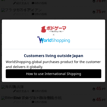
76
PT
紹介文あり
6件の投稿
フラットアイアン
75
PT
紹介文なし
2件の投稿
トランスオリエント・エクスプレス
70
PT
紹介文なし
1件の投稿
アンブッシュ！：ムーブアウト！
59
PT
紹介文あり
1件の投稿
キャプテン・フリップ：イスラ・ボンバ
51
PT
紹介文なし
2件の投稿
ガルフストライク
46
PT
紹介文あり
1件の投稿
エコーズ・オブ・タイム
45
PT
紹介文なし
8件の投稿
スカルキング
45
PT
紹介文あり
12件の投稿
海兵隊
45
PT
紹介文あり
1件の投稿
Bitter End ブタペスト救出作戦
45
PT
紹介文なし
1件の投稿