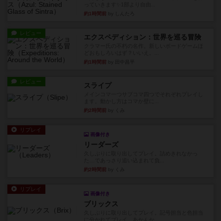
っていきます✨1部より自由...
約1時間前
by しんたろ
レビュー
エクスペディション：世界を巡る冒険
クラマー氏の不朽の名作。新しいボードゲームほ
どおもしろいはず？いいえ。...
約1時間前
by 田中昌平
レビュー
スライプ
メインコマ一つサブコマ四つでそれぞれプレイし
ます。動かし方はコマか壁に...
約2時間前
by くみ
リプレイ
画像付き
リーダーズ
久しぶりに取り出してプレイ。詰めきれなかっ
た…であっさり追い込まれて負...
約2時間前
by くみ
リプレイ
画像付き
ブリックス
久しぶりに取り出してプレイ。記号担当と色担当
に分かれてプレイ。あかんか...