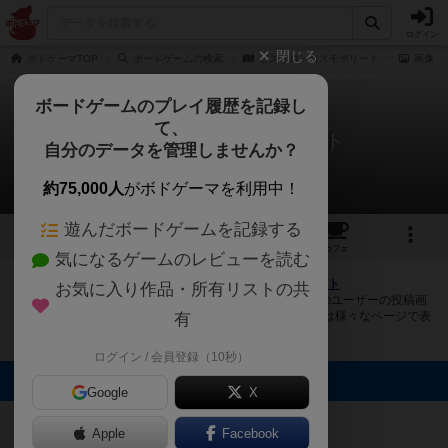
ログイン
閉じる
ボドゲーマTOP
ボードゲームの検索
ビストロ・コスモポリート
画像
ボードゲームのプレイ履歴を記録し
て、
ビストロ・コスモポリート
自分のデータを管理しませんか？
1件の画像
約75,000人
がボドゲーマを利用中！
遊んだボードゲームを記録する
1
4
19
トップ
画像
動画
レビュー
カフェ
気になるゲームのレビューを読む
ボドゲーマにログインすると、
「ビストロ・コスモポリート
お気に入り作品・所有リストの共
（[kosmopoli:t]）」
の画像をアップロード出来たり、他のユーザーの投稿画
像に評価を付けることができます。また、トップ6の画像は様々なページで表
有
示されます。
ログイン / 会員登録（10秒）
トップに表示される画像
Google
X
まつなが
Apple
Facebook