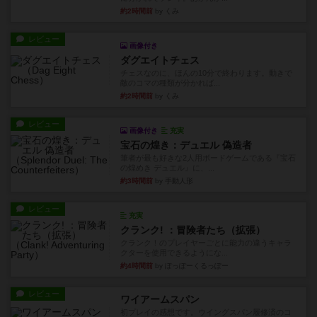
約2時間前
by くみ
レビュー
画像付き
ダグエイトチェス
チェスなのに、ほんの10分で終わります。動きで
敵のコマの種類が分かれば...
約2時間前
by くみ
レビュー
画像付き
充実
宝石の煌き：デュエル 偽造者
筆者が最も好きな2人用ボードゲームである『宝石
の煌めき デュエル』に、...
約3時間前
by 手動人形
レビュー
充実
クランク! ：冒険者たち（拡張）
クランク！のプレイヤーごとに能力の違うキャラ
クターを使用できるようにな...
約4時間前
by ぽっぽーくるっぽー
レビュー
ワイアームスパン
初プレイの感想です。ウイングスパン履修済のコ