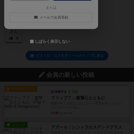
または
メールで会員登録
0
しばらく表示しない
ビストロ・コスモポリートのトップに戻る
会員の新しい投稿
ルール/インスト
画像付き
充実
フリップ７：復讐心とともに
概要Flip 7が復活しました――復讐を伴って!オリ
ジナルゲームの楽し...
5分前
by jurong
レビュー
アズール：シントラのステンドグラス
大好きなアズールシリーズ。ステンドグラスを作