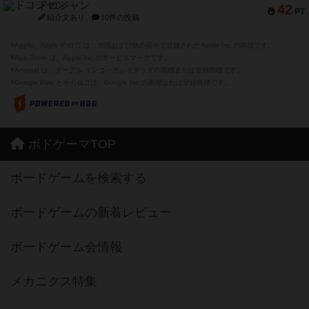
ドコジャン
42
PT
紹介文あり
10件の投稿
※Apple、Apple のロゴ は、米国および他の国々で登録されたApple Inc.の商標です。
※App Store は、Apple Inc.のサービスマークです。
※Android は、グーグル インコーポレイテッドの商標または登録商標です。
※Google Play とそのロゴは、Google Inc.の商標または登録商標です。
ボドゲーマTOP
ボードゲームを検索する
ボードゲームの新着レビュー
ボードゲーム会情報
メカニクス特集