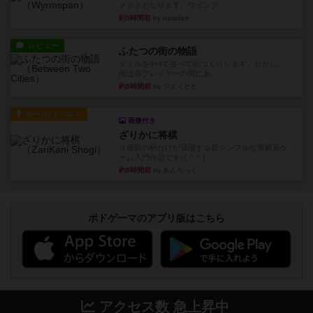
メントとなります。ウイング...
約5時間前
by daisdice
レビュー
ふたつの街の物語
タイルを4×4で並べて街づくりします。ただし、
街は各プレイヤーの間にあ...
約9時間前
by ジェイとと
ルール/インスト
画像付き
ざりかに将棋
３種類の駒だけが登場する超シンプルな将棋系ゲ
ーム入門作品です♪(＾＾)...
約9時間前
by あんちっく
ボドゲーマのアプリ版はこちら
アクセス数 急上昇中