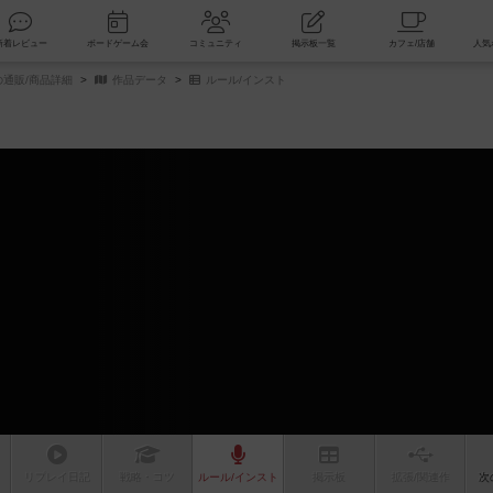
索
新着レビュー
ボードゲーム会
コミュニティ
掲示板一覧
通販/商品詳細
作品データ
ルール/インスト
リプレイ
日記
戦略
・コツ
ルール
/インスト
掲示板
拡張/関連
作
次