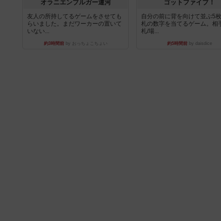
オラニエンブルガー運河
ゴットファイブ！
友人の所持してるゲームをさせても
自分の前に背を向けて並ぶ5
らいました。まだワーカーの置いて
札の数字を当てるゲーム。相
いない...
札/場...
約3時間前
by おっちょこちょい
約5時間前
by daisdice