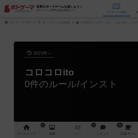
世界のボードゲームを楽しもう！
ボードゲーム専門の総合情報サイト
データベース
検
ボドゲーマTOP
ボードゲームの検索
小学館グッドゲームズ コロコロｉｔｏの
2023年～
コロコロito
0件のルール/インスト
1
1
21
ゲーム
トップ
画像
動画
レビュー
店舗/
カフェ