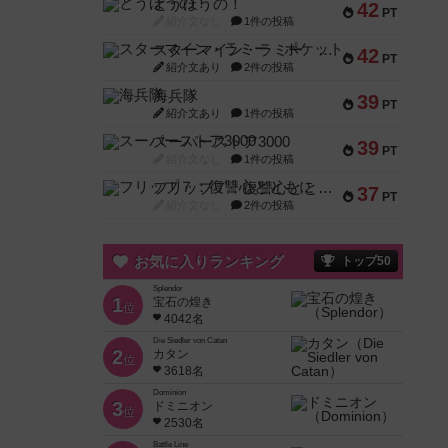
とうほうの！
42
PT
紹介文なし
1件の投稿
スターマイン・ラミー ポケット
42
PT
紹介文あり
2件の投稿
海兵隊
39
PT
紹介文あり
1件の投稿
スーパーストア3000
39
PT
紹介文なし
1件の投稿
フリップ７：復讐心とともに
37
PT
紹介文なし
2件の投稿
お気に入りランキング
トップ50
Splendor
1
宝石の煌き
位
4042名
Die Siedler von Catan
2
カタン
位
3618名
Dominion
3
ドミニオン
位
2530名
Battle Line