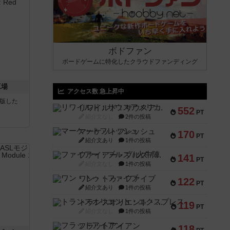
ボドファン
ボードゲームに特化したクラウドファンディング
工場
アクセス数 急上昇中
が出版した
リワイルド：サウスアメリカ
552
PT
紹介文なし
2件の投稿
マーケットフレッシュ
170
PT
紹介文あり
1件の投稿
ファイアー・ブルズ / 火牛陣
141
PT
紹介文なし
1件の投稿
ワン・トゥ・ファイブ
122
PT
紹介文あり
1件の投稿
トランスオリエント・エクスプレス
119
PT
紹介文なし
1件の投稿
フラットアイアン
118