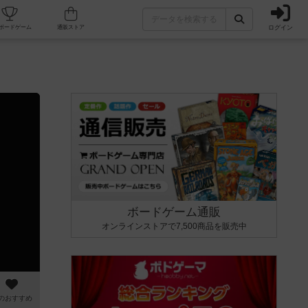
ログイン
カフェ/店舗
人気ボードゲーム
通販ストア
ボードゲーム通販
オンラインストアで7,500商品を販売中
のおすすめ