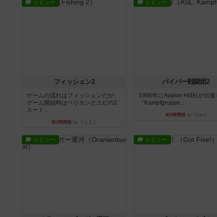
レビュー
レビュー
フィッシェン2
パイパー戦闘団2
ゲームの流れはフィッシェンだが、
1996年にAvalon Hill社が出
ゲーム開始時はペリカンとエビの2
『Kampfgruppe...
スート...
約3時間前
by Chaco
約2時間前
by うらまこ
レビュー
レビュー