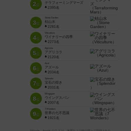
2
テラフォーミングマーズ
位
2395名
Stone Garden
3
枯山水
位
2281名
Viticulture
4
ワイナリーの四季
位
2273名
Agricola
5
アグリコラ
位
2120名
Azul
6
アズール
位
2034名
Splendor
7
宝石の煌き
位
2031名
Wingspan
8
ウイングスパン
位
2007名
7 Wonders
9
世界の七不思議
位
1921名
※Apple、Apple のロゴ は、米国および他の国々で登録された