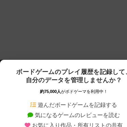
ボードゲームのプレイ履歴を記録して
自分のデータを管理しませんか？
約75,000人
がボドゲーマを利用中！
ボドゲーマTOP
ボードゲーム通販
遊んだボードゲームを記録する
気になるゲームのレビューを読む
ボードゲームを検索する
新作・再入荷情報
お気に入り作品・所有リストの共有
ボードゲームの新着レビュー
定番ボードゲームの通販