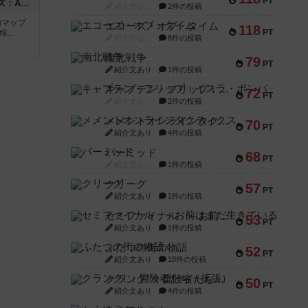
PT
ドゥームド・バタリオンズ：ASLモジュール11
紹介文なし
2件の投稿
追加マップ
エコーズ・オブ・タイム
118
PT
..
紹介文なし
8件の投稿
南北戦争
79
PT
紹介文あり
1件の投稿
キャプテン・フリップ：イスラ・ボンバ
72
PT
紹介文なし
2件の投稿
メメントオンラインタクティクス
70
PT
紹介文あり
4件の投稿
パーミッド
68
PT
紹介文なし
1件の投稿
クリーグ
57
PT
紹介文あり
1件の投稿
セミファイナル ～お前はまだ生きている～
53
PT
紹介文あり
1件の投稿
ふたつの街の物語
52
PT
紹介文あり
18件の投稿
クランク! ：冒険者たち（拡張）
50
PT
紹介文あり
4件の投稿