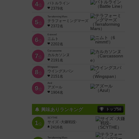
4
バトルライン
位
2379名
Terraforming Mars
5
テラフォーミングマーズ
位
2372名
6 nimmt!
6
ニムト
位
2202名
Carcassonne
7
カルカソンヌ
位
2191名
Wingspan
8
ウイングスパン
位
2151名
Azul
9
アズール
位
1904名
興味ありランキング
トップ50
SCYTHE
1
サイズ -大鎌戦役-
位
2416名
Terraforming Mars