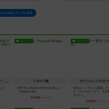
ロコロitoのトップに戻る
レビュー
レビュー
ストリート・オブ・ファイア：ASLデラックスモジュール1
ペガサス橋
オラニエンブルガー
版した
1997年にAvalon Hill社が出版した
存在をうっすらと認識して
『Pegasus Bri...
ど、セールやってて、2人
カプレと...
約2時間前
by Chaco
約2時間前
by みいやん