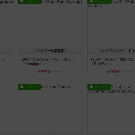
レビュー
レビュー
パイパー戦闘団1
レッドバリケ－ド
版した
1993年にAvalon Hill社が出版した
1989年にAvalon Hill社
『Kampfgruppe...
『Red Barrica...
約3時間前
by Chaco
約3時間前
by Chaco
レビュー
レビュー