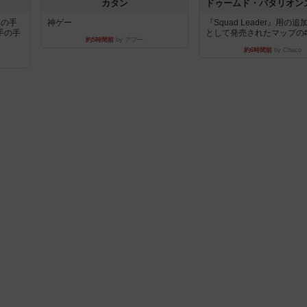
カタン
枚の手
神ゲー
『Squad Leader』用の
手の手
として発売されたマップの#9.
約5時間前
by アプー
約6時間前
by Chaco