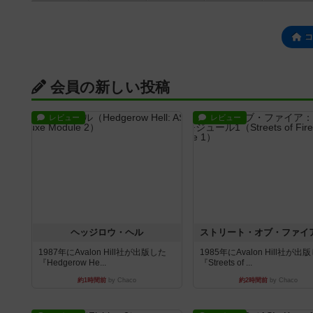
コ
会員の新しい投稿
レビュー
レビュー
ヘッジロウ・ヘル
1987年にAvalon Hill社が出版した
1985年にAvalon Hill社が出
『Hedgerow He...
『Streets of ...
約1時間前
by Chaco
約2時間前
by Chaco