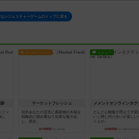
らないジェスチャーゲームのトップに戻る
ルール/インスト
レビュー
遺跡
マーケットフレッシュ
メメントオンラインタク
ニツィ
目的あなたの店先に農産物の木箱を
どんどん物量が増えて大変
探し
戦略的に積み重ねて在庫を最大化
いく押し付け合いが楽しい
し、競合...
り上が...
約7時間前
by jurong
約8時間前
by nekomanma