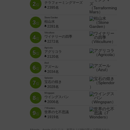
2
テラフォーミングマーズ
位
2395名
Stone Garden
3
枯山水
位
2281名
Viticulture
4
ワイナリーの四季
位
2272名
Agricola
5
アグリコラ
位
2120名
Azul
6
アズール
位
2034名
Splendor
7
宝石の煌き
位
2028名
Wingspan
8
ウイングスパン
位
2006名
7 Wonders
9
世界の七不思議
位
1919名
※Apple、Apple のロゴ は、米国および他の国々で登録された