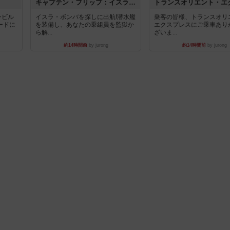
キャプテン・フリップ：イスラ・ボンバ
ンビル
イスラ・ボンバを探しに出航!潜水艦
乗客の皆様、トランスオリ
ードに
を装備し、あなたの乗組員を監獄か
エクスプレスにご乗車あり
ら解...
ざいま...
約14時間前
by jurong
約14時間前
by jurong