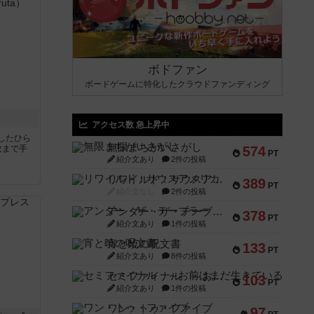
ボドファン
ボードゲームに特化したクラウドファンディング
アクセス数 急上昇中
したひら
無限まちがいさがし
枚まで手
574
PT
紹介文あり
2件の投稿
リワイルド：サウスアメリカ
389
PT
紹介文なし
2件の投稿
アンダー・ザ・テーブラー
378
PT
紹介文あり
1件の投稿
宵と暁の呪文書
133
PT
紹介文あり
8件の投稿
セミファイナル ～お前はまだ生きている～
103
PT
紹介文あり
1件の投稿
ワン・トゥ・ファイブ
97