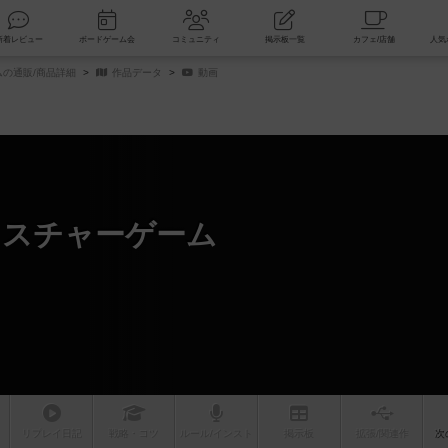
索
新着レビュー
ボードゲーム会
コミュニティ
掲示板一覧
の通販/商品詳細
作品データ
動画
ェスチャーゲーム
リプレイ
日記
戦略
・コツ
ルール
/インスト
掲示板
拡張/関連
作
次