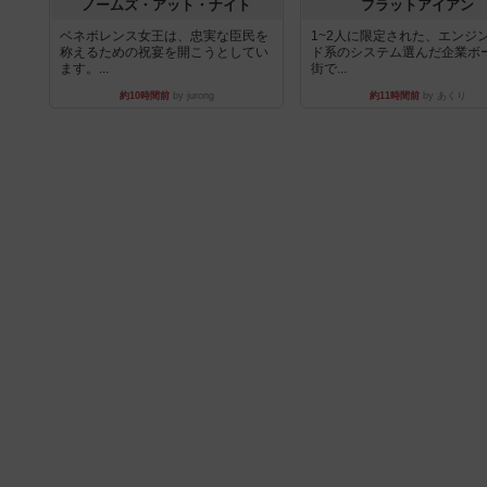
ノームズ・アット・ナイト
フラットアイアン
ベネボレンス女王は、忠実な臣民を
1~2人に限定された、エンジ
称えるための祝宴を開こうとしてい
ド系のシステム選んだ企業ボ
ます。...
街で...
約10時間前
by jurong
約11時間前
by あくり