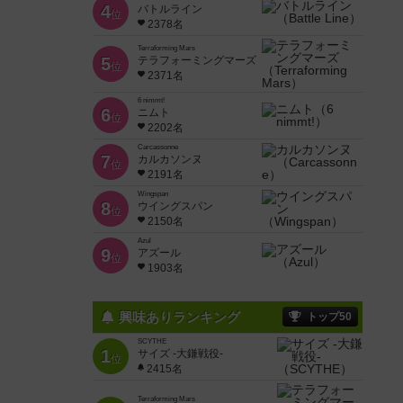
4
バトルライン
位
2378名
Terraforming Mars
5
テラフォーミングマーズ
位
2371名
6 nimmt!
6
ニムト
位
2202名
Carcassonne
7
カルカソンヌ
位
2191名
Wingspan
8
ウイングスパン
位
2150名
Azul
9
アズール
位
1903名
興味ありランキング
トップ50
SCYTHE
1
サイズ -大鎌戦役-
位
2415名
Terraforming Mars