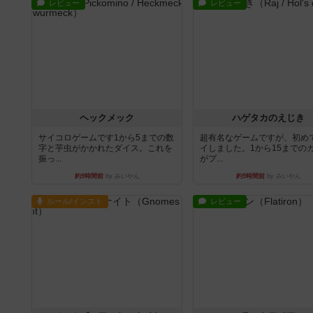
レビュー
レビュー
ヘックメック
ハゲタカのえじき
サイコロゲームです1から5までの数
超有名なゲームですが、初め
字と芋虫がかかれたダイス。これを
イしました。1から15までの
振っ...
がプ...
約9時間前
by みいやん
約9時間前
by みいやん
ルール/インスト
レビュー