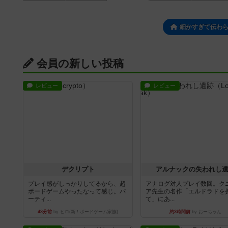
細かすぎて伝わ
会員の新しい投稿
レビュー
レビュー
デクリプト
アルナックの失われし
プレイ感がしっかりしてるから、超
アナログ対人プレイ数回。ク
ボードゲームやったなって感じ。パ
ア先生の名作「エルドラドを
ーティ...
て」にあ...
43分前
by ヒロ(新！ボードゲーム家族)
約3時間前
by おーちゃん