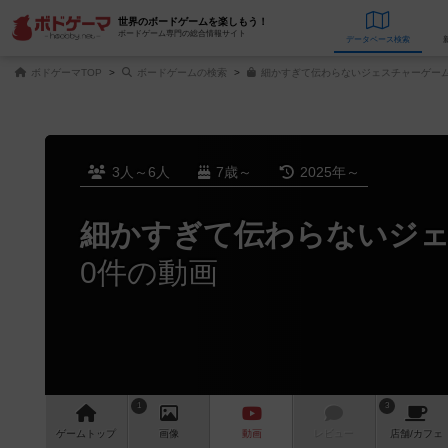
世界のボードゲームを楽しもう！
ボードゲーム専門の総合情報サイト
データベース
検
ボドゲーマTOP
ボードゲームの検索
細かすぎて伝わらないジェスチャーゲーム
3人～6人
7歳～
2025年～
細かすぎて伝わらないジ
0件の動画
1
3
ゲーム
トップ
画像
動画
レビュー
店舗/
カフェ