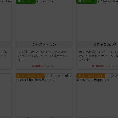
レビュー
レビュー
ジャスト・ワン
ピタッコカルタ
てプレ
まぁ面白かった‼️よくテレビとかの
ボドゲ相席会でプレイしま
カード
バラエティなんかで、お題がわから
がなが書かれたカードを2
ずに...
をつけ...
約9時間前
by みいやん
約10時間前
by みいやん
ルール/インスト
ルール/インスト