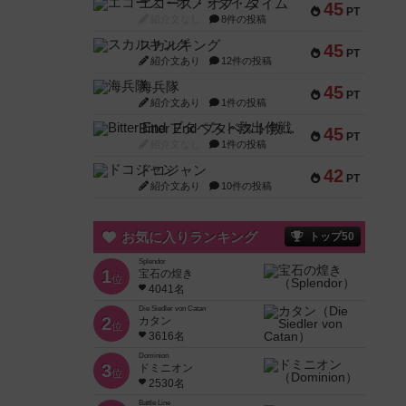
エコーズ・オブ・タイム
45
PT
紹介文なし
8件の投稿
スカルキング
45
PT
紹介文あり
12件の投稿
海兵隊
45
PT
紹介文あり
1件の投稿
Bitter End ブタペスト救出作戦
45
PT
紹介文なし
1件の投稿
ドコジャン
42
PT
紹介文あり
10件の投稿
お気に入りランキング
トップ50
Splendor
1
宝石の煌き
位
4041名
Die Siedler von Catan
2
カタン
位
3616名
Dominion
3
ドミニオン
位
2530名
Battle Line