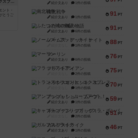
PT
トランスオリエント・エクスプレス
紹介文あり
1件の投稿
エント・
南北戦争
91
PT
がとうご
紹介文あり
1件の投稿
ふたつの城の物語
91
PT
紹介文あり
6件の投稿
ノームズ・アット・ナイト
88
PT
紹介文なし
1件の投稿
マーリン
76
PT
紹介文あり
6件の投稿
フラットアイアン
75
PT
紹介文なし
2件の投稿
トランスオリエント・エクスプレス
70
PT
紹介文なし
1件の投稿
アンブッシュ！：ムーブアウト！
59
PT
紹介文あり
1件の投稿
キャプテン・フリップ：イスラ・ボンバ
51
PT
紹介文なし
2件の投稿
ガルフストライク
46
PT
紹介文あり
1件の投稿