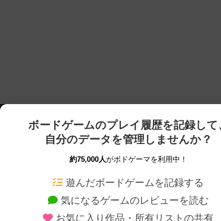
ボードゲームのプレイ履歴を記録して
自分のデータを管理しませんか？
約75,000人
がボドゲーマを利用中！
ボドゲーマTOP
ボードゲーム通販
遊んだボードゲームを記録する
気になるゲームのレビューを読む
ボードゲームを検索する
新作・再入荷情報
お気に入り作品・所有リストの共有
ボードゲームの新着レビュー
定番ボードゲームの通販