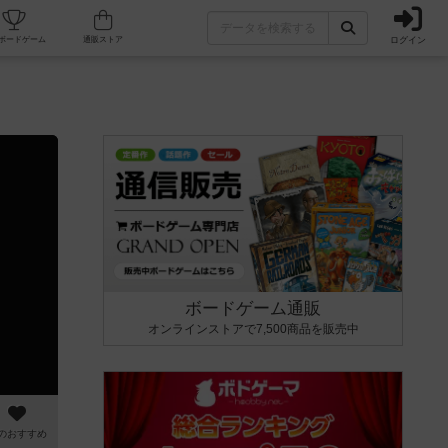
ログイン
カフェ/店舗
人気ボードゲーム
通販ストア
ボードゲーム通販
オンラインストアで7,500商品を販売中
のおすすめ