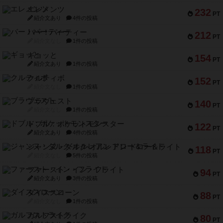
エレメンツ
232
PT
紹介文あり
4件の投稿
バー！パーティー
212
PT
紹介文なし
1件の投稿
ギョッと
154
PT
紹介文あり
1件の投稿
クルティボ
152
PT
紹介文なし
1件の投稿
ブラヴェスト
140
PT
紹介文なし
1件の投稿
ドブル：ポケットモンスター
122
PT
紹介文あり
4件の投稿
ジャンヌ・ダルク-オルレアン ドロー＆ライト
118
PT
紹介文なし
5件の投稿
ファースト・イン・フライト
94
PT
紹介文あり
3件の投稿
ダイススローン
88
PT
紹介文なし
1件の投稿
ガルフストライク
80
PT