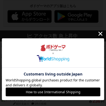
ボドゲーマのアプリ版はこちら
アクセス数 急上昇中
スチームローラーズ
686
PT
紹介文なし
2件の投稿
テンプテーション
326
PT
紹介文なし
2件の投稿
アマナイト
300
PT
紹介文なし
1件の投稿
ギャンブラー
257
PT
紹介文なし
2件の投稿
コレクト！
240
PT
紹介文なし
1件の投稿
トリオンフ ア マレンゴ
236
PT
紹介文あり
1件の投稿