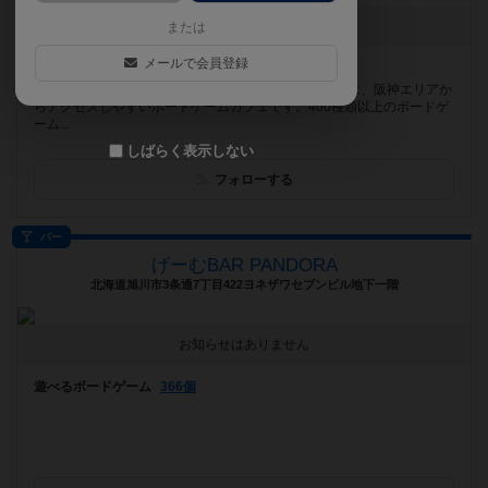
お知らせはありません
または
メールで会員登録
遊べるボードゲーム
406個
伊丹市にあるボードゲームカフェ「ルナソルカフェ」は、阪神エリアか
らアクセスしやすいボードゲームカフェです。400種類以上のボードゲ
ーム...
しばらく表示しない
フォローする
バー
げーむBAR PANDORA
北海道旭川市3条通7丁目422ヨネザワセブンビル地下一階
お知らせはありません
遊べるボードゲーム
366個