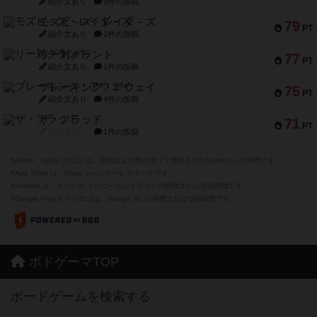
紹介文あり
1件の投稿
モズビ－ズ・レイダ－ズ
79
PT
紹介文あり
1件の投稿
リー対グラント
77
PT
紹介文あり
1件の投稿
ブレーキング・アウェイ
75
PT
紹介文あり
4件の投稿
ザ・フラッド
71
PT
紹介文なし
1件の投稿
※Apple、Apple のロゴ は、米国および他の国々で登録されたApple Inc.の商標です。
※App Store は、Apple Inc.のサービスマークです。
※Android は、グーグル インコーポレイテッドの商標または登録商標です。
※Google Play とそのロゴは、Google Inc.の商標または登録商標です。
ボドゲーマTOP
ボードゲームを検索する