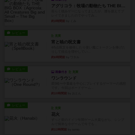
アグリコラ：牧場の動物たち THE BIG BOX
長らく積みゲーになってましたが、腰を据えてプ
レイできましたのでやってみ...
約3時間前
by くみ
レビュー
充実
宵と暁の呪文書
4/5点呪文を修得したり使い魔にトークンを捧げた
りして得点を増やしてい...
約6時間前
by ワタル
レビュー
画像付き
充実
ワンラウンド
星5軽〜中量級を中心にプレイするゲーマーの感想
です。今回はボードゲーム...
約10時間前
by おとん
レビュー
充実
花火
ずっと前のドイツ年間ゲーム大賞ながら、シンプ
ルで簡単な小ゲームで今でも...
約12時間前
by tamio