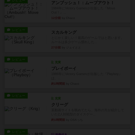
レビュー
アンブッシュ！：ムーブアウト！
1984年にVictory Gamesが出版した『Move
Out！』...
12分前
by Chaco
レビュー
スカルキング
とにかく楽しい！最高のゲームではと思います。
ルールは多少ゲーム慣れした...
27分前
by ジェイとと
レビュー
充実
プレイボーイ
1986年にVictory Gamesが出版した『Playboy』
は、...
約1時間前
by Chaco
レビュー
充実
クリーグ
某動画サイトを眺めてたら、海外の方が紹介して
いた2人対戦型のダイスゲー...
約1時間前
by OSAっち
レビュー
画像付き