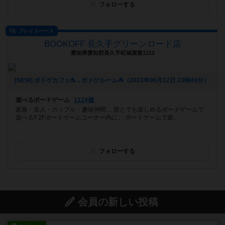
フォローする
プレイスペース
BOOKOFF 長久手グリーンロード店
愛知県愛知郡長久手町城屋敷1212
[NEW] ボドゲカフェ☕️→ボドゲルーム⛺️（2023年06月12日 23時49分）
遊べるボードゲーム
1124個
家族・友人・カップル・趣味仲間… 誰とでも楽しめるボードゲームで
遊べる‼️ 2Fボードゲームコーナー内に、 ボードゲームで遊...
フォローする
会員の新しい投稿