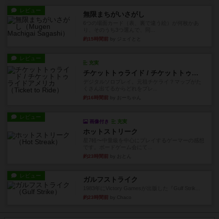
レビュー
無限まちがいさがし
6つの場面カード（表、裏で違う絵）が何枚かあ
り、そのうち3つ選んで、同...
約15時間前
by ジェイとと
レビュー
充実
チケットトゥライド / チケットトゥライドアメリカ
デジタルソロプレイ。元祖チケライ？マップがた
くさん出てるからどれをプレ...
約16時間前
by おーちゃん
レビュー
画像付き
充実
ホットストリーク
星7軽〜中量級を中心にプレイするゲーマーの感想
です。ボードゲーム会にて...
約23時間前
by おとん
レビュー
ガルフストライク
1983年にVictory Gamesが出版した『Gulf Strik...
約23時間前
by Chaco