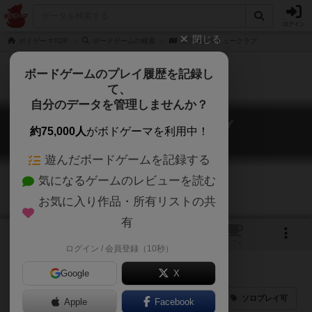
ログイン
閉じる
ボドゲーマTOP
ボードゲームの検索
コアラレスキュークラブ
ボードゲームのプレイ履歴を記録し
て、
自分のデータを管理しませんか？
コアラレスキュークラブ
約75,000人
がボドゲーマを利用中！
Koala Rescue Club
遊んだボードゲームを記録する
気になるゲームのレビューを読む
お気に入り作品・所有リストの共
有
1
1
トップ
画像
動画
レビュー
カフェ
ログイン / 会員登録（10秒）
Google
X
紙ペン
Kickstarter
ダイスゲーム
ソロプレイ可
Apple
Facebook