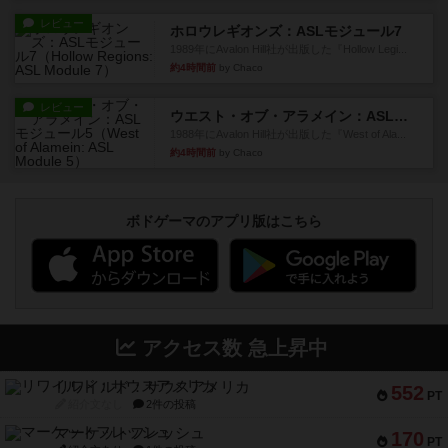
レビュー
ホロウレギオンズ：ASLモジュール7
1989年にAvalon Hill社が出版した『Hollow Legi...
約4時間前
by Chaco
レビュー
ウエスト・オブ・アラメイン：ASLモジュール5
1988年にAvalon Hill社が出版した『West of Ala...
約4時間前
by Chaco
ボドゲーマのアプリ版はこちら
アクセス数 急上昇中
リワイルド：サウスアメリカ
552
PT
紹介文なし
2件の投稿
マーケットフレッシュ
170
PT