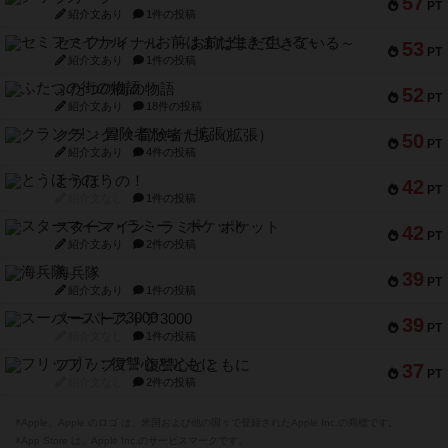
57
PT
紹介文あり
1件の投稿
セミファイナル ～お前はまだ生きている～
53
PT
紹介文あり
1件の投稿
ふたつの街の物語
52
PT
紹介文あり
18件の投稿
クランク! ：冒険者たち（拡張）
50
PT
紹介文あり
4件の投稿
とうほうの！
42
PT
紹介文なし
1件の投稿
スターマイン・ラミー ポケット
42
PT
紹介文あり
2件の投稿
海兵隊
39
PT
紹介文あり
1件の投稿
スーパーストア3000
39
PT
紹介文なし
1件の投稿
フリップ７：復讐心とともに
37
PT
紹介文なし
2件の投稿
※Apple、Apple のロゴ は、米国および他の国々で登録されたApple Inc.の商標です。
※App Store は、Apple Inc.のサービスマークです。