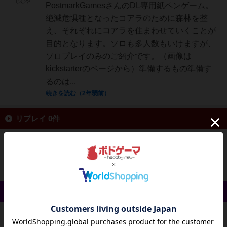
じむや
PostmarkGamesさんのDL専用紙ペンゲーム。
絶滅危惧種となったコアラのために森林を整
え、それぞれにコアラを住まわせていくことが
目的となります。ソロも多人数もいけますが、
ソロプレイのみのご紹介です。（画像は
kickstarterのページから）準備するもの準備す
るのは...
続きを読む（2年弱前）
リプレイ 0件
投稿を募集しています
戦略やコツ 0件