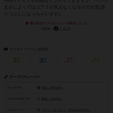
※A5サイズでも問題なくプレイできますが、ペンの
太さによってはコアラが見えなくなるので注意(塗
りつぶしになっちゃいます)。
最も読まれているレビューを表示しました
じむや
投稿者：
マイボードゲーム登録者
3
4
1
4
興味あり
経験あり
お気に入り
持ってる
テーマ/フレーバー
現代（Present）
舞台の時代背景
動物（Animal）
主要登場人物/職業や生物
プリント＆プレイ（Print and Play）
その他のコンセプト