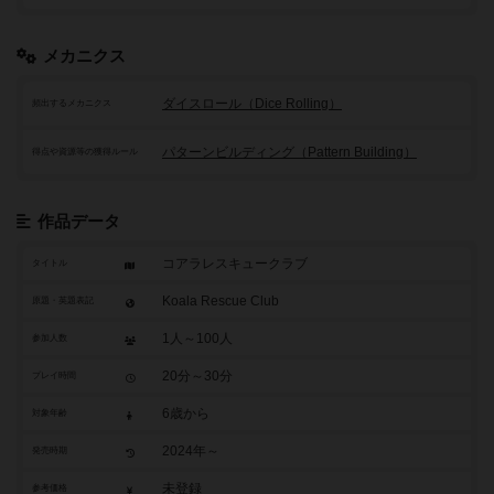
メカニクス
ダイスロール（Dice Rolling）
頻出するメカニクス
パターンビルディング（Pattern Building）
得点や資源等の獲得ルール
作品データ
コアラレスキュークラブ
タイトル
Koala Rescue Club
原題・英題表記
1人～100人
参加人数
20分～30分
プレイ時間
6歳から
対象年齢
2024年～
発売時期
未登録
参考価格