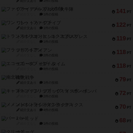
紹介文あり
1件の投稿
ファイアー・ブルズ / 火牛陣
141
PT
紹介文なし
1件の投稿
ワン・トゥ・ファイブ
122
PT
紹介文あり
1件の投稿
トランスオリエント・エクスプレス
119
PT
紹介文なし
1件の投稿
フラットアイアン
118
PT
紹介文なし
2件の投稿
エコーズ・オブ・タイム
118
PT
紹介文なし
8件の投稿
南北戦争
79
PT
紹介文あり
1件の投稿
キャプテン・フリップ：イスラ・ボンバ
72
PT
紹介文なし
2件の投稿
メメントオンラインタクティクス
70
PT
紹介文あり
4件の投稿
パーミッド
68
PT
紹介文なし
1件の投稿
クリーグ