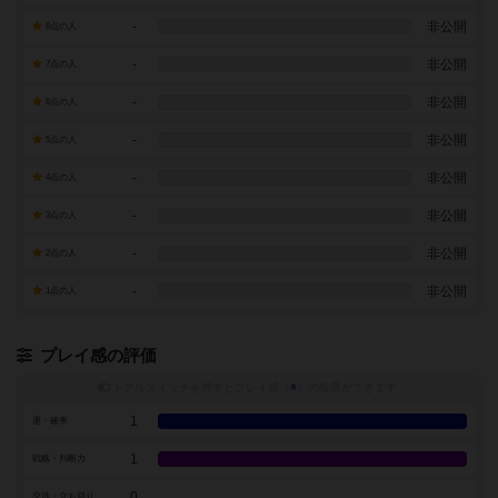
-
非公開
8点の人
-
非公開
7点の人
-
非公開
6点の人
-
非公開
5点の人
-
非公開
4点の人
-
非公開
3点の人
-
非公開
2点の人
-
非公開
1点の人
プレイ感の評価
トグルスイッチを押すとプレイ感（
※
）の投票ができます
1
運・確率
1
戦略・判断力
0
交渉・立ち回り