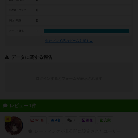
0
心理戦・ブラフ
0
攻防・戦闘
1
アート・外見
似たプレイ感のゲームを探す→
データに関する報告
ログインするとフォームが表示されます
レビュー 1件
神
825名
4名
0
画像
充実
レーティングが非公開に設定されたユーザー