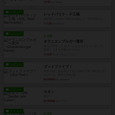
3分前
by Chaco
レビュー
レッドバリケ－ド工場
1989年にAvalon Hill社が出版した『Red Barrica...
17分前
by Chaco
レビュー
充実
オラニエンブルガー運河
友人の所持してるゲームをさせてもらいました。
順番にできる作業のいずれか...
42分前
by おっちょこちょい
レビュー
ゴットファイブ！
自分の前に背を向けて並ぶ5枚の手札の数字を当て
るゲーム。相手の手札/場...
約2時間前
by daisdice
レビュー
カタン
神ゲー
約2時間前
by アプー
レビュー
充実