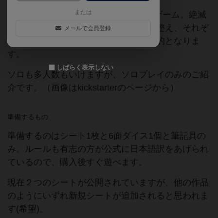
または
PostmarkGamesさんのDL専用紙ペンゲーム。絶滅
危惧種となったコアラのために森林を整え、それぞ
メールで会員登録
れにコアラを住まわせていくことが目的となりま
す。
しばらく表示しない
ソロも多人数もいけますが、ソロプレイのみのご紹
介です。（画像はkickstarterのページから）
準備するもの
準備するのはシート1枚と6面ダイス1個と筆記具の
み。ルールも有志の方が公式に日本語訳をあげられ
ているので、購入後すぐ遊べます。
現在２つのシートが公開されていますが、他の作品
のようにいずれ新規シートが追加されると思われま
す(希望)。