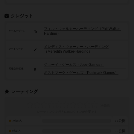
クレジット
フィル・ウォルカーハーディング（Phil Walker-
ゲームデザイン
Harding）
メレディス・ウォーカー・ハーディング
アートワーク
（Meredith Walker-Harding）
ジョーイ・ゲームズ（Joey Games）
関連企業/団体
ポストマーク・ゲームズ（Postmark Games）
レーティング
レーティングを行うには
ログイン
が必要です
-
非公開
10点の人
-
非公開
9点の人