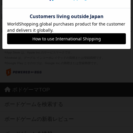
海兵隊
45
PT
紹介文あり
1件の投稿
Bitter End ブタペスト救出作戦
45
PT
紹介文なし
1件の投稿
ドコジャン
42
PT
紹介文あり
10件の投稿
※Apple、Apple のロゴ は、米国および他の国々で登録されたApple Inc.の商標です。
※App Store は、Apple Inc.のサービスマークです。
※Android は、グーグル インコーポレイテッドの商標または登録商標です。
※Google Play とそのロゴは、Google Inc.の商標または登録商標です。
ボドゲーマTOP
ボードゲームを検索する
ボードゲームの新着レビュー