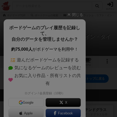
ログイン
閉じる
ボドゲーマTOP
ボードゲームの検索
キングダム・ラッシュ：リフト・イン・
ボードゲームのプレイ履歴を記録し
て、
キングダム・ラッシュ：リフト・イン・タイ
自分のデータを管理しませんか？
ム
0件のリプレイ日記
約75,000人
がボドゲーマを利用中！
遊んだボードゲームを記録する
2
1
1
トップ
画像
動画
レビュー
カフェ
気になるゲームのレビューを読む
お気に入り作品・所有リストの共
キングダム・ラッシュ：リフト・イン・タイムのトップに戻る
有
ログイン / 会員登録（10秒）
会員の新しい投稿
Google
X
レビュー
アズール：シントラのステンドグラス
Apple
Facebook
大好きなアズールシリーズ。ステンドグラスを作