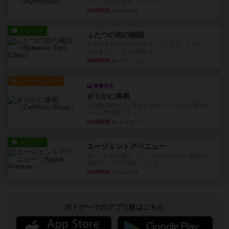
メントとなります。ウイング...
約4時間前
by daisdice
レビュー
ふたつの街の物語
タイルを4×4で並べて街づくりします。ただし、
街は各プレイヤーの間にあ...
約8時間前
by ジェイとと
ルール/インスト
画像付き
ざりかに将棋
３種類の駒だけが登場する超シンプルな将棋系ゲ
ーム入門作品です♪(＾＾)...
約9時間前
by あんちっく
レビュー
エージェントアベニュー
追いついたら勝ち。シンプルなルールと直感的な
目的で、ボドゲ慣れしていな...
約9時間前
by daisdice
ボドゲーマのアプリ版はこちら