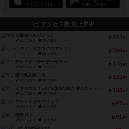
アクセス数 急上昇中
無限まちがいさがし
574
PT
紹介文あり
2件の投稿
リワイルド：サウスアメリカ
389
PT
紹介文なし
2件の投稿
アンダー・ザ・テーブラー
378
PT
紹介文あり
1件の投稿
宵と暁の呪文書
133
PT
紹介文あり
8件の投稿
セミファイナル ～お前はまだ生きている～
103
PT
紹介文あり
1件の投稿
ワン・トゥ・ファイブ
97
PT
紹介文あり
1件の投稿
南北戦争
91
PT
紹介文あり
1件の投稿
ふたつの城の物語