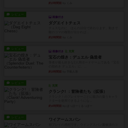
約2時間前
by くみ
レビュー
画像付き
ダグエイトチェス
チェスなのに、ほんの10分で終わります。動きで
敵のコマの種類が分かれば...
約2時間前
by くみ
レビュー
画像付き
充実
宝石の煌き：デュエル 偽造者
筆者が最も好きな2人用ボードゲームである『宝石
の煌めき デュエル』に、...
約3時間前
by 手動人形
レビュー
充実
クランク! ：冒険者たち（拡張）
クランク！のプレイヤーごとに能力の違うキャラ
クターを使用できるようにな...
約4時間前
by ぽっぽーくるっぽー
レビュー
ワイアームスパン
初プレイの感想です。ウイングスパン履修済のコ