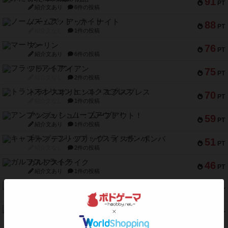
91
PT
紹介文あり
6件の投稿
ノームズ・アット・ナイト
88
PT
紹介文なし
1件の投稿
マーリン
76
PT
紹介文あり
6件の投稿
フラットアイアン
75
PT
紹介文なし
2件の投稿
トランスオリエント・エクスプレス
70
PT
紹介文なし
1件の投稿
アンブッシュ！：ムーブアウト！
59
PT
紹介文あり
1件の投稿
キャプテン・フリップ：イスラ・ボンバ
51
PT
紹介文なし
2件の投稿
ガルフストライク
46
PT
紹介文あり
1件の投稿
エコーズ・オブ・タイム
45
PT
紹介文なし
8件の投稿
スカルキング
45
PT
紹介文あり
12件の投稿