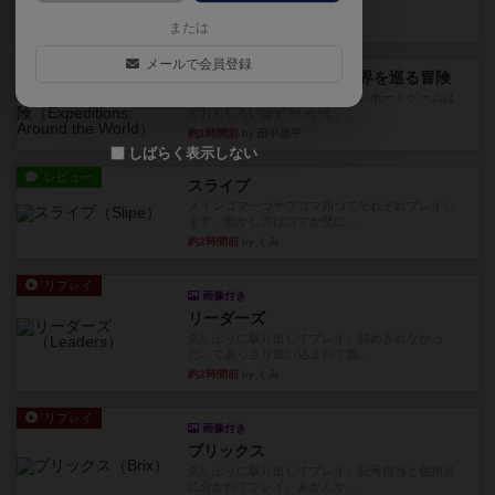
っていきます✨1部より自由...
44分前
by しんたろ
または
メールで会員登録
レビュー
エクスペディション：世界を巡る冒険
クラマー氏の不朽の名作。新しいボードゲームほ
どおもしろいはず？いいえ。...
約1時間前
by 田中昌平
しばらく表示しない
レビュー
スライプ
メインコマ一つサブコマ四つでそれぞれプレイし
ます。動かし方はコマか壁に...
約2時間前
by くみ
リプレイ
画像付き
リーダーズ
久しぶりに取り出してプレイ。詰めきれなかっ
た…であっさり追い込まれて負...
約2時間前
by くみ
リプレイ
画像付き
ブリックス
久しぶりに取り出してプレイ。記号担当と色担当
に分かれてプレイ。あかんか...